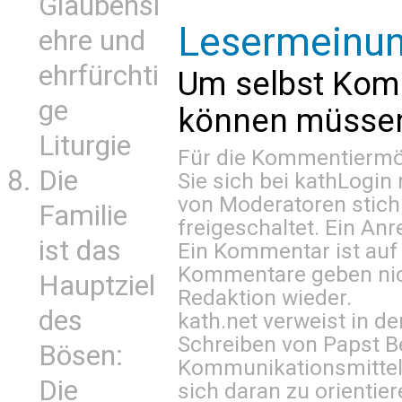
Glaubensl
Lesermeinu
ehre und
ehrfürchti
Um selbst Kom
ge
können müssen 
Liturgie
Für die Kommentiermög
Die
Sie sich bei
kathLogin 
von Moderatoren stich
Familie
freigeschaltet. Ein Anr
ist das
Ein Kommentar ist auf
Kommentare geben nic
Hauptziel
Redaktion wieder.
des
kath.net verweist in
Schreiben von Papst B
Bösen:
Kommunikationsmittel 
Die
sich daran zu orientie