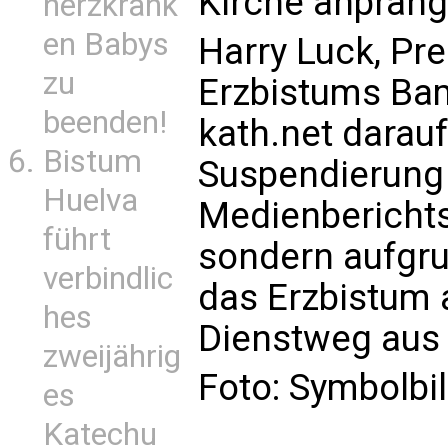
Kirche anprang
herzkrank
en Babys
Harry Luck, Pr
zu
Erzbistums Ba
beenden!
kath.net darau
Bistum
Suspendierung 
Huelva
Medienberichts
führt
sondern aufgru
verbindlic
das Erzbistum 
hes
Dienstweg aus 
zweijährig
Foto: Symbolbi
es
Katechu