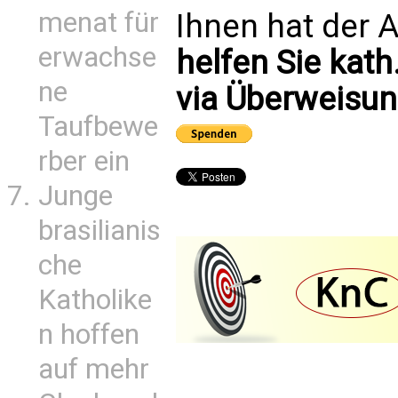
menat für
Ihnen hat der A
erwachse
helfen Sie kath
ne
via Überweisun
Taufbewe
rber ein
Junge
brasilianis
che
Katholike
n hoffen
auf mehr