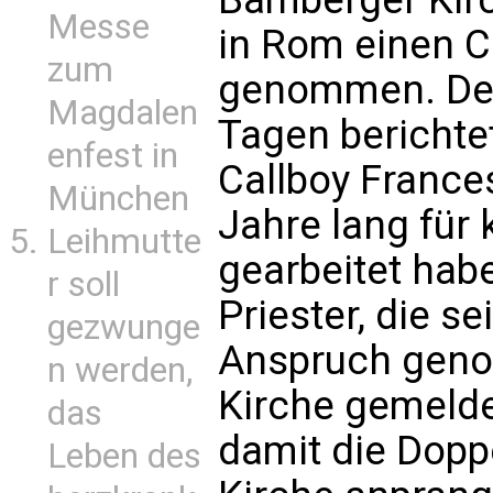
Messe
in Rom einen C
zum
genommen. Der 
Magdalen
Tagen berichtet
enfest in
Callboy Franc
München
Jahre lang für 
Leihmutte
gearbeitet hab
r soll
Priester, die s
gezwunge
Anspruch geno
n werden,
Kirche gemeldet
das
damit die Dopp
Leben des