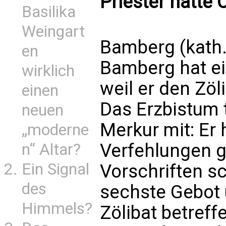
Priester hatte 
Basilika
Weingart
Bamberg (kath.
en
Bamberg hat ei
wirklich
weil er den Zöl
einen
Das Erzbistum 
neuen
Merkur mit: E
„moderne
Verfehlungen g
n“ Altar?
Ein Signal
Vorschriften s
des
sechste Gebot 
Himmels?
Zölibat betreffe