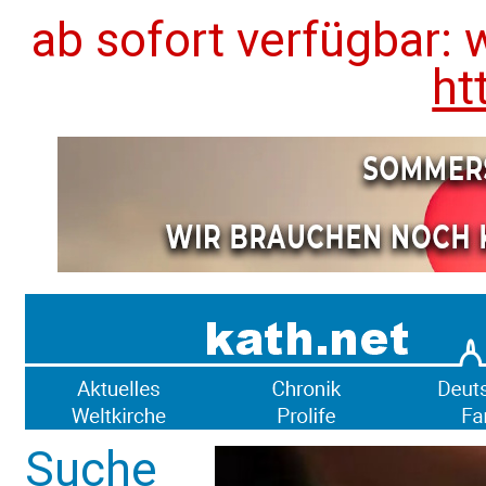
ab sofort verfügbar: 
ht
Suche