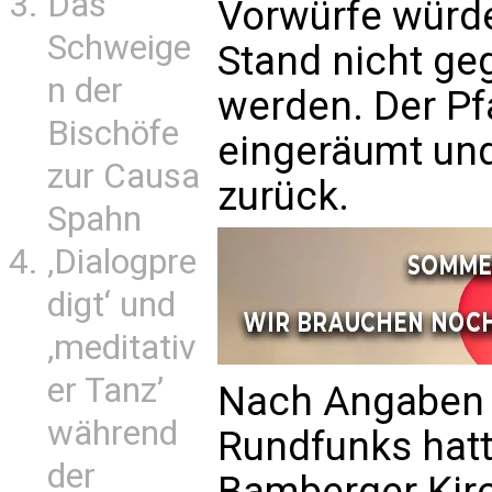
Das
Vorwürfe würde
Schweige
Stand nicht ge
n der
werden. Der Pf
Bischöfe
eingeräumt und 
zur Causa
zurück.
Spahn
‚Dialogpre
digt‘ und
‚meditativ
er Tanz’
Nach Angaben 
während
Rundfunks hatt
der
Bamberger Kir