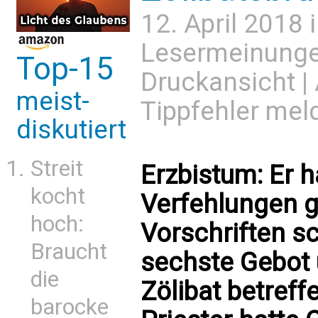
12. April 2018 
Lesermeinung
Top-15
Druckansicht
|
meist-
Tippfehler mel
diskutiert
Streit
Erzbistum: Er 
kocht
Verfehlungen g
hoch:
Vorschriften s
Braucht
sechste Gebot 
die
Zölibat betreffe
barocke