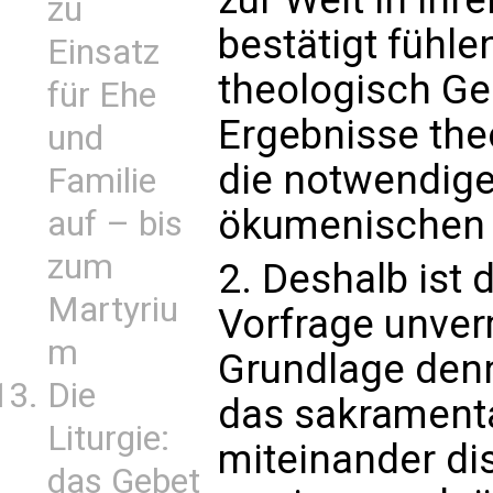
zu
bestätigt fühle
Einsatz
theologisch Ge
für Ehe
Ergebnisse the
und
die notwendige
Familie
ökumenischen 
auf – bis
zum
2. Deshalb ist 
Martyriu
Vorfrage unver
m
Grundlage den
Die
das sakramenta
Liturgie:
miteinander di
das Gebet