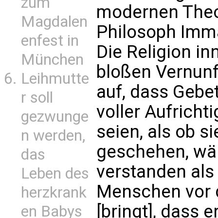
zum
modernen Theo
Magdalen
Philosoph Imma
enfest in
Die Religion i
München
bloßen Vernunft
Leihmutte
auf, dass Gebe
r soll
voller Aufricht
gezwunge
seien, als ob s
n werden,
geschehen, wä
das
verstanden als
Leben des
Menschen vor 
herzkrank
[bringt], dass 
en Babys