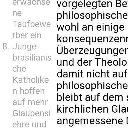
erwachse
vorgelegten Be
ne
philosophische 
Taufbewe
wohl an einige
rber ein
konsequenzenr
Junge
Überzeugungen 
brasilianis
und der Theolog
che
damit nicht auf
Katholike
philosophische
n hoffen
bleibt auf dem
auf mehr
kirchlichen Gl
Glaubensl
angemessene D
ehre und