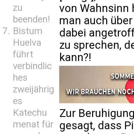
von Wahnsinn ha
zu
beenden!
man auch über
Bistum
dabei angetrof
Huelva
zu sprechen, d
führt
kann?!
verbindlic
hes
zweijährig
es
Zur Beruhigung
Katechu
menat für
gesagt, dass Pi