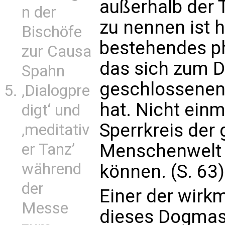
außerhalb der T
n der
zu nennen ist h
Bischöfe
bestehendes ph
zur Causa
das sich zum 
Spahn
geschlossenen 
‚Dialogpre
hat. Nicht ein
digt‘ und
Sperrkreis der
‚meditativ
Menschenwelt 
er Tanz’
während
können. (S. 63)
der
Einer der wirk
Messe
dieses Dogmas 