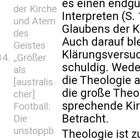
es einen endgü
der Kirche
Interpreten (S.
und Atem
Glaubens der K
des
Auch darauf ble
Geistes
Klärungsversuc
„Größer
schuldig. Wede
als
die Theologie a
[australis
die große Theol
cher]
sprechende Kir
Football:
Betracht.
Die
unstoppb
Theologie ist zu