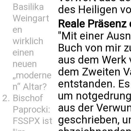
Basilika
des Heiligen v
Weingart
Reale Präsenz 
en
"Mit einer Aus
wirklich
Buch von mir 
einen
aus dem Werk 
neuen
dem Zweiten Va
„moderne
entstanden. Es
n“ Altar?
um notgedrung
Bischof
aus der Verwu
Paprocki:
geschrieben, u
FSSPX ist