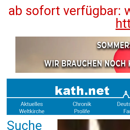
ab sofort verfügbar: 
ht
Suche