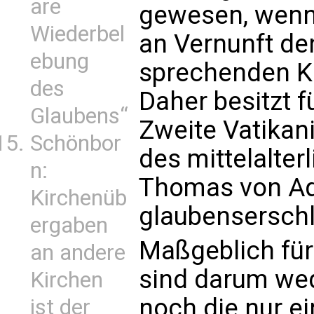
are
gewesen, wenn
Wiederbel
an Vernunft den
ebung
sprechenden Ki
des
Daher besitzt f
Glaubens“
Zweite Vatikan
Schönbor
des mittelalter
n:
Thomas von Aq
Kirchenüb
glaubenserschl
ergaben
Maßgeblich für
an andere
sind darum wede
Kirchen
noch die nur ei
ist der