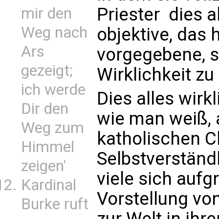
Priester  dies 
mir den
Weg nach
objektive, das
Ars
vorgegebene, s
gezeigt;
Wirklichkeit zu 
ich werde
Dies alles wirkl
Dir den
wie man weiß, a
Weg zum
katholischen C
Himmel
Selbstverständ
zeigen'
viele sich aufg
Kardinal
Vorstellung von
Burke ruft
zur Welt in ihr