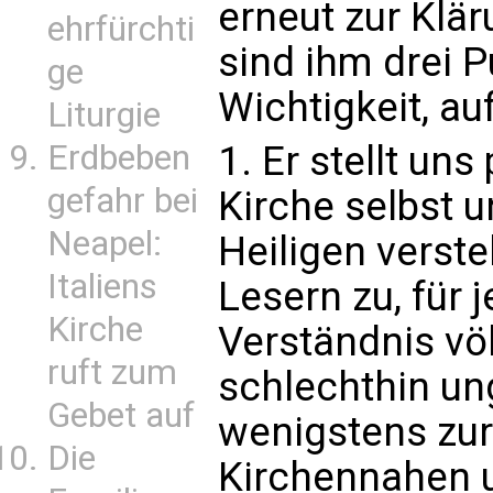
erneut zur Klä
ehrfürchti
sind ihm drei 
ge
Wichtigkeit, au
Liturgie
1. Er stellt un
Erdbeben
gefahr bei
Kirche selbst 
Neapel:
Heiligen verste
Italiens
Lesern zu, für
Kirche
Verständnis vö
ruft zum
schlechthin ung
Gebet auf
wenigstens zur
Die
Kirchennahen u