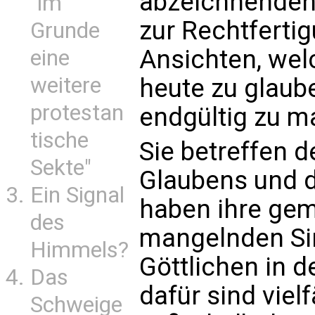
abzeichnenden
"im
zur Rechtferti
Grunde
Ansichten, wel
eine
weitere
heute zu glaub
protestan
endgültig zu m
tische
Sie betreffen 
Sekte"
Glaubens und d
Ein Signal
haben ihre ge
des
mangelnden Sin
Himmels?
Göttlichen in d
Das
dafür sind vielf
Schweige