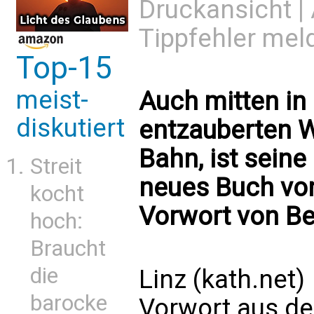
Druckansicht
|
Tippfehler mel
Top-15
meist-
Auch mitten in 
diskutiert
entzauberten 
Bahn, ist sein
Streit
neues Buch von
kocht
Vorwort von Be
hoch:
Braucht
die
Linz (kath.net)
barocke
Vorwort aus de