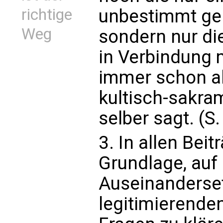
unbestimmt gen
richtige
Weg
sondern nur di
in Verbindung 
immer schon al
kultisch-sakra
selber sagt. (S
3. In allen Beit
Grundlage, auf 
Auseinanderset
legitimierenden