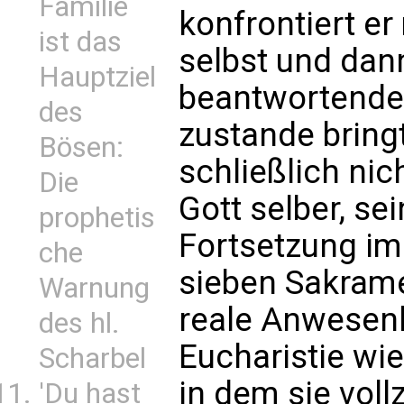
Familie
konfrontiert er
ist das
selbst und dann
Hauptziel
beantwortenden
des
zustande bringt
Bösen:
schließlich nic
Die
Gott selber, s
prophetis
Fortsetzung i
che
sieben Sakrame
Warnung
reale Anwesenhe
des hl.
Eucharistie wie
Scharbel
in dem sie vol
'Du hast