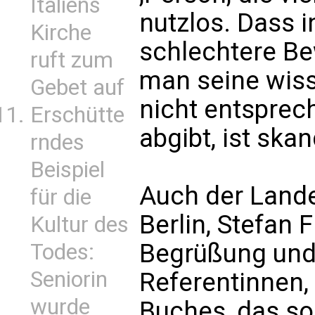
Italiens
nutzlos. Dass 
Kirche
schlechtere B
ruft zum
man seine wiss
Gebet auf
nicht entsprec
Erschütte
abgibt, ist skan
rndes
Beispiel
Auch der Land
für die
Berlin, Stefan F
Kultur des
Begrüßung und 
Todes:
Seniorin
Referentinnen
wurde
Buches, das so