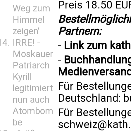
Preis 18.50 EU
Weg zum
Bestellmöglich
Himmel
Partnern:
zeigen'
IRRE! -
-
Link zum
kat
Moskauer
-
Buchhandlung 
Patriarch
Medienversand
Kyrill
Für Bestellung
legitimiert
Deutschland:
b
nun auch
Atombom
Für Bestellung
be
schweiz@kath.