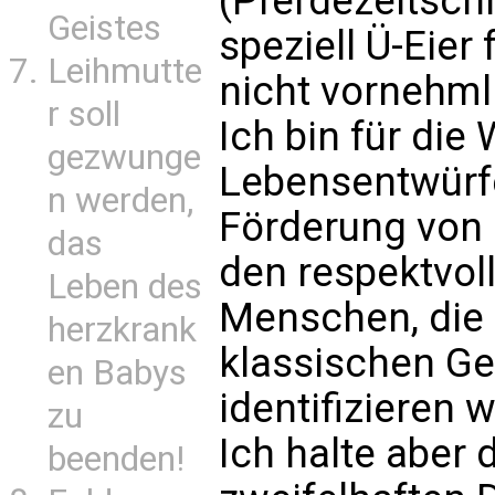
(Pferdezeitschr
Geistes
speziell Ü-Eier
Leihmutte
nicht vornehml
r soll
Ich bin für die 
gezwunge
Lebensentwürfe.
n werden,
Förderung von
das
den respektvo
Leben des
Menschen, die 
herzkrank
klassischen Ge
en Babys
identifizieren 
zu
Ich halte aber 
beenden!