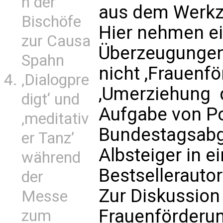
n der
aus dem Werkz
Bischöfe
Hier nehmen ei
zur Causa
Überzeugungen z
Spahn
nicht ,Frauenfö
‚Dialogpre
,Umerziehung  
digt‘ und
Aufgabe von Poli
‚meditativ
Bundestagsabg
er Tanz’
Albsteiger in e
während
Bestsellerautori
der
Zur Diskussio
Messe
Frauenförderu
zum