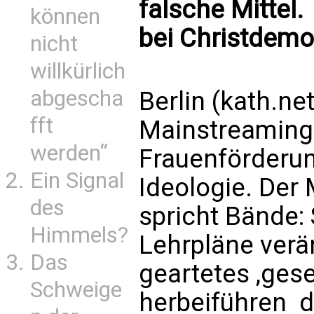
falsche Mittel.
können
bei Christdemo
nicht
willkürlich
abgescha
Berlin (kath.ne
fft
Mainstreaming 
werden“
Frauenförderun
Ein Signal
Ideologie. De
des
spricht Bände: 
Himmels?
Lehrpläne verä
Das
geartetes ,gese
Schweige
herbeiführen  