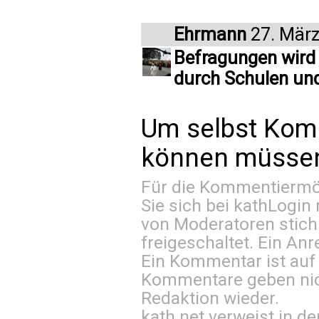
Ehrmann
27. Mär
Befragungen wird 
durch Schulen und 
Um selbst Kom
können müssen 
Für die Kommentiermög
Sie sich bei
kathLogin 
von Moderatoren stich
freigeschaltet. Ein Anr
Ein Kommentar ist auf
Kommentare geben nic
Redaktion wieder.
kath.net verweist in