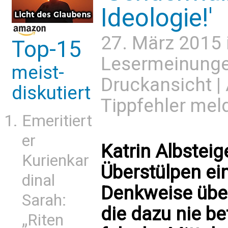
Ideologie!'
27. März 2015 
Top-15
Lesermeinung
meist-
Druckansicht
|
diskutiert
Tippfehler mel
Emeritiert
er
Katrin Albsteige
Kurienkar
Überstülpen ei
dinal
Denkweise über
Sarah:
die dazu nie be
„Riten