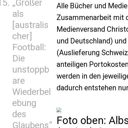
„Größer
Alle Bücher und Medie
als
Zusammenarbeit mit d
[australis
Medienversand Christo
cher]
und Deutschland) un
Football:
(Auslieferung Schweiz)
Die
anteiligen Portokoste
unstoppb
werden in den jeweilig
are
dadurch entstehen nur
Wiederbel
ebung
des
Foto oben: Albs
Glaubens“