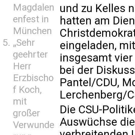
und zu Kelles 
Magdalen
enfest in
hatten am Dien
München
Christdemokrat
„Sehr
eingeladen, mi
geehrter
insgesamt vie
Herr
bei der Diskus
Erzbischo
Pantel/CDU, Md
f Koch,
Lerchenberg/C
mit
Die CSU-Politik
großer
Auswüchse die
Verwunde
verbreitenden 