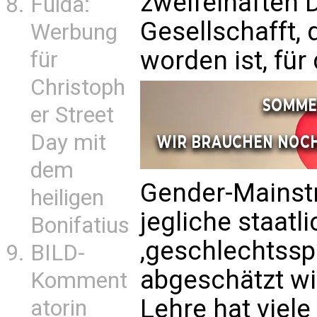
zweifelhaften 
Fulda:
Gesellschafft, 
Werbung
worden ist, für 
für
Christoph
er Street
Day mit
dem
Gender-Mainst
heiligen
jegliche staatl
Bonifatius
,geschlechtssp
BILD-
abgeschätzt wi
Komment
Lehre hat viele
atorin