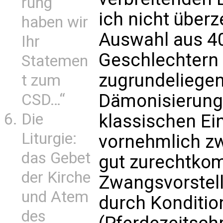
rung
ich nicht überze
haben wir
Auswahl aus 40
Ihr
Geschlechtern 
Statemen
zugrundeliegend
t zum
Dämonisierung 
CSD…“
Die
klassischen Ei
Liturgie:
vornehmlich zw
das Gebet
gut zurechtkom
der Kirche
Zwangsvorstel
und Atem
durch Konditi
des