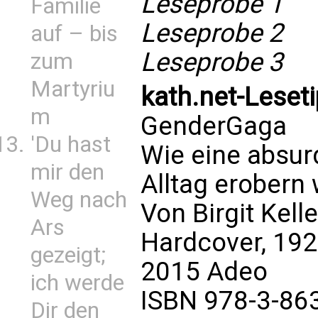
Leseprobe 1
Familie
Leseprobe 2
auf – bis
Leseprobe 3
zum
Martyriu
kath.net-Leseti
m
GenderGaga
'Du hast
Wie eine absur
mir den
Alltag erobern w
Weg nach
Von Birgit Kelle
Ars
Hardcover, 192
gezeigt;
2015 Adeo
ich werde
ISBN 978-3-86
Dir den