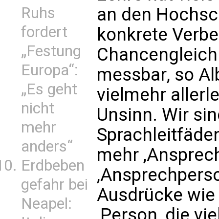
an den Hochsch
Ruhs
fordert
konkrete Verbe
„Festung
Chancengleichh
Europa“:
messbar, so Al
„Es geht
vielmehr aller
nicht
Unsinn. Wir sin
mehr
Sprachleitfäden
anders“
mehr ,Ansprech
Erdbeben
,Ansprechperso
gefahr bei
Ausdrücke wie 
Neapel:
,Person, die vie