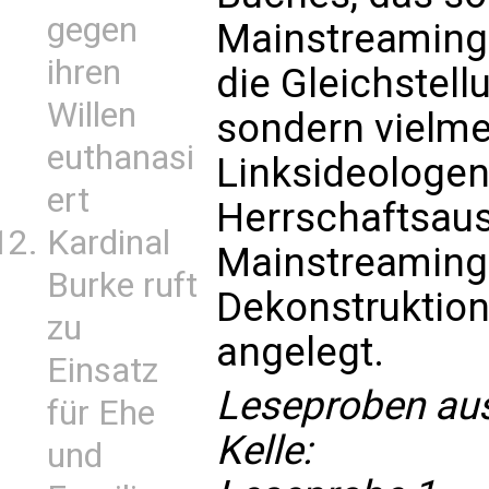
gegen
Mainstreaming
ihren
die Gleichstell
Willen
sondern vielme
euthanasi
Linksideologen
ert
Herrschaftsau
Kardinal
Mainstreaming s
Burke ruft
Dekonstruktio
zu
angelegt.
Einsatz
Leseproben aus 
für Ehe
Kelle:
und