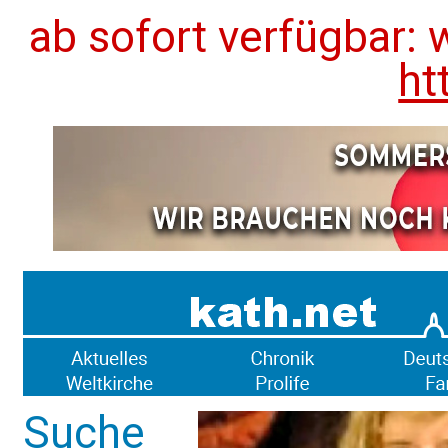
ab sofort verfügbar: 
ht
Suche