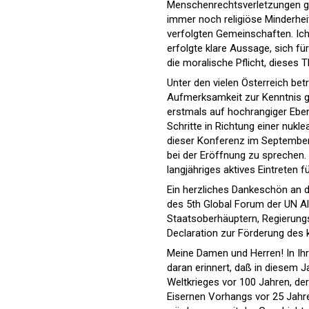
Menschenrechtsverletzungen ges
immer noch religiöse Minderhei
verfolgten Gemeinschaften. Ich
erfolgte klare Aussage, sich fü
die moralische Pflicht, dieses 
Unter den vielen Österreich be
Aufmerksamkeit zur Kenntnis 
erstmals auf hochrangiger Eben
Schritte in Richtung einer nukl
dieser Konferenz im September
bei der Eröffnung zu sprechen. 
langjähriges aktives Eintreten 
Ein herzliches Dankeschön an d
des 5th Global Forum der UN A
Staatsoberhäuptern, Regierungs
Declaration zur Förderung des k
Meine Damen und Herren! In Ihre
daran erinnert, daß in diesem J
Weltkrieges vor 100 Jahren, de
Eisernen Vorhangs vor 25 Jahren