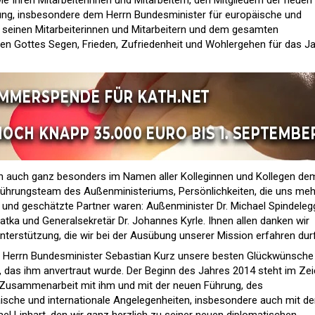
ung, insbesondere dem Herrn Bundesminister für europäische und
, seinen Mitarbeiterinnen und Mitarbeitern und dem gesamten
en Gottes Segen, Frieden, Zufriedenheit und Wohlergehen für das J
ch auch ganz besonders im Namen aller Kolleginnen und Kollegen de
Führungsteam des Außenministeriums, Persönlichkeiten, die uns meh
und geschätzte Partner waren: Außenminister Dr. Michael Spindelegg
atka und Generalsekretär Dr. Johannes Kyrle. Ihnen allen danken wir
Unterstützung, die wir bei der Ausübung unserer Mission erfahren dur
 Herrn Bundesminister Sebastian Kurz unsere besten Glückwünsche
 das ihm anvertraut wurde. Der Beginn des Jahres 2014 steht im Ze
Zusammenarbeit mit ihm und mit der neuen Führung, des
ische und internationale Angelegenheiten, insbesondere auch mit d
el Linhart, den wir ganz herzlich zu seiner neuen diplomatischen