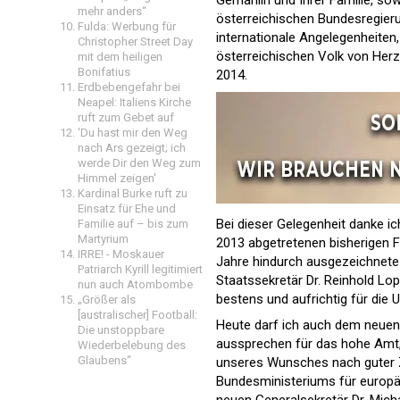
mehr anders“
österreichischen Bundesregier
Fulda: Werbung für
internationale Angelegenheiten
Christopher Street Day
österreichischen Volk von Herz
mit dem heiligen
Bonifatius
2014.
Erdbebengefahr bei
Neapel: Italiens Kirche
ruft zum Gebet auf
'Du hast mir den Weg
nach Ars gezeigt; ich
werde Dir den Weg zum
Himmel zeigen'
Kardinal Burke ruft zu
Einsatz für Ehe und
Bei dieser Gelegenheit danke i
Familie auf – bis zum
Martyrium
2013 abgetretenen bisherigen 
IRRE! - Moskauer
Jahre hindurch ausgezeichnete 
Patriarch Kyrill legitimiert
Staatssekretär Dr. Reinhold Lop
nun auch Atombombe
bestens und aufrichtig für die 
„Größer als
[australischer] Football:
Heute darf ich auch dem neuen
Die unstoppbare
aussprechen für das hohe Amt,
Wiederbelebung des
Glaubens“
unseres Wunsches nach guter 
Bundesministeriums für europä
neuen Generalsekretär Dr. Micha