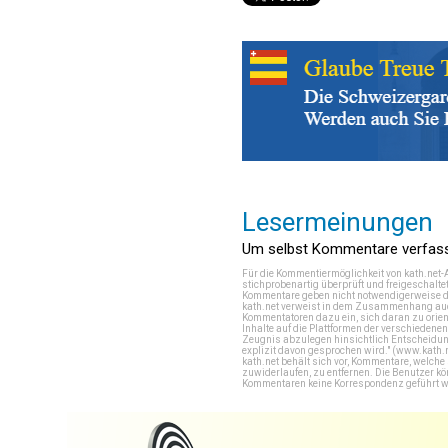
Lesermeinungen
Um selbst Kommentare verfasse
Für die Kommentiermöglichkeit von kath.net-
stichprobenartig überprüft und freigeschalte
Kommentare geben nicht notwendigerweise di
kath.net verweist in dem Zusammenhang auch
Kommentatoren dazu ein, sich daran zu orien
Inhalte auf die Plattformen der verschieden
Zeugnis abzulegen hinsichtlich Entscheidung
explizit davon gesprochen wird." (
www.kath.
kath.net behält sich vor, Kommentare, welch
zuwiderlaufen, zu entfernen. Die Benutzer k
Kommentaren keine Korrespondenz geführt werd