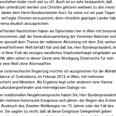
chehen leider noch viel zu oft. Auch ist es sehr bedauerlich, daß
ten unterdrückt werden und Christen gehören weltweit zu den meist
 danke dem Herrn Bundesminister Kurz für seine vor ein paar Tagen
r verfolgte Christen einzusetzen, denn christlich geprägte Länder ha
Thema deutlich anzusprechen.
treffenden Nachrichten haben wir Diplomaten hier in Wien mit besond
genommen, daß die Generalversammlung der Vereinten Nationen sic
e speziell dem Thema der nuklearen Abrüstung mit dem Ziel, weiter
earwaffenfreien Welt befaßt hat und daß Sie, Herr Bundespräsident, b
 in New York als einziges westliches Staatsoberhaupt eingeladen wa
Wir allen sehen in dieser Geste eine Würdigung Österreichs für sein
für eine Welt ohne Atomwaffen.
ie österreichische Regierung möchte ich aussprechen für die Abhal
lliance of Civilizations, im Februar 2013, in Wien, mit mehreren
chefs und Ministern. Als Ergebnis liegt unter anderem eine Vienna
ulturübergreifenden und interreligiösen Dialogs vor.
r traditionellen Neujahrsansprache haben Sie, Herr Bundespräsident,
ahr mehrere historische Ereignisse sich jähren: der Beginn des Erste
r Ausbruch des Zweiten Weltkrieges vor 75 Jahren oder der Fall des
. Sie sagten zu recht, daß all diese Ereignisse Gelegenheit geben