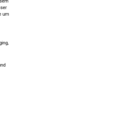
iesem
iser
te um
ging,
s
und