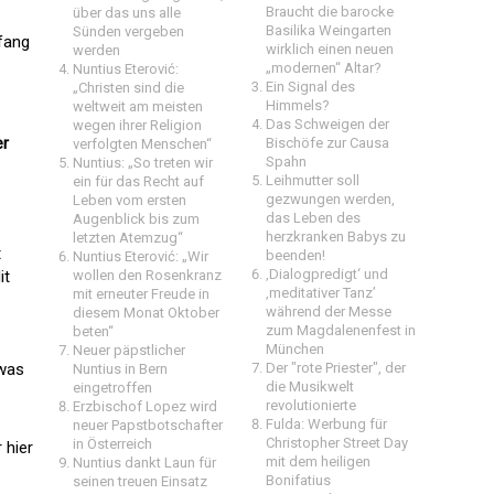
Braucht die barocke
über das uns alle
Basilika Weingarten
Sünden vergeben
fang
wirklich einen neuen
werden
„modernen“ Altar?
Nuntius Eterović:
Ein Signal des
„Christen sind die
Himmels?
weltweit am meisten
Das Schweigen der
wegen ihrer Religion
er
Bischöfe zur Causa
verfolgten Menschen“
Spahn
Nuntius: „So treten wir
Leihmutter soll
ein für das Recht auf
gezwungen werden,
Leben vom ersten
das Leben des
Augenblick bis zum
herzkranken Babys zu
letzten Atemzug“
t
beenden!
Nuntius Eterović: „Wir
‚Dialogpredigt‘ und
it
wollen den Rosenkranz
‚meditativer Tanz’
mit erneuter Freude in
während der Messe
diesem Monat Oktober
zum Magdalenenfest in
beten“
München
Neuer päpstlicher
 was
Der "rote Priester", der
Nuntius in Bern
die Musikwelt
eingetroffen
revolutionierte
Erzbischof Lopez wird
Fulda: Werbung für
neuer Papstbotschafter
Christopher Street Day
in Österreich
 hier
mit dem heiligen
Nuntius dankt Laun für
Bonifatius
seinen treuen Einsatz