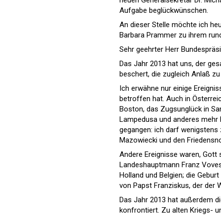
Aufgabe beglückwünschen.
An dieser Stelle möchte ich he
Barbara Prammer zu ihrem rund
Sehr geehrter Herr Bundespräs
Das Jahr 2013 hat uns, der ge
beschert, die zugleich Anlaß z
Ich erwähne nur einige Ereignis
betroffen hat. Auch in Österrei
Boston, das Zugsunglück in Sa
Lampedusa und anderes mehr ha
gegangen: ich darf wenigstens 
Mazowiecki und den Friedensno
Andere Ereignisse waren, Gott s
Landeshauptmann Franz Voves d
Holland und Belgien; die Geburt
von Papst Franziskus, der der 
Das Jahr 2013 hat außerdem die
konfrontiert. Zu alten Kriegs-