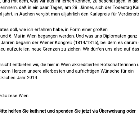
 und mit dem, was wir aus ihr lernen können, zu beschäftigen. In d
innern, daß in ein paar Tagen, am 28. Jänner, sich der Todestag Ka
jährt; in Aachen vergibt man alljährlich den Karlspreis für Verdiens
tes soll, wie ich erfahren habe, in Form einer großen
und 6. Mai in Wien begangen werden. Und was uns Diplomaten ganz
0 Jahren begann der Wiener Kongreß (1814/1815), bei dem es darum 
u aufzuteilen, neue Grenzen zu ziehen. Wir dürfen uns also auf da
sicht entbieten wir, die hier in Wien akkreditierten Botschafterinnen 
anzem Herzen unsere allerbesten und aufrichtigen Wünsche für ein
ckliches Jahr 2014.
rzdiözese Wien
itte helfen Sie kath.net und spenden Sie jetzt via Überweisung oder