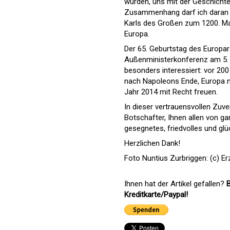
würden, uns mit der Geschichte,
Zusammenhang darf ich daran er
Karls des Großen zum 1200. Mal 
Europa.
Der 65. Geburtstag des Europara
Außenministerkonferenz am 5. 
besonders interessiert: vor 20
nach Napoleons Ende, Europa ne
Jahr 2014 mit Recht freuen.
In dieser vertrauensvollen Zuver
Botschafter, Ihnen allen von g
gesegnetes, friedvolles und glü
Herzlichen Dank!
Foto Nuntius Zurbriggen: (c) E
Ihnen hat der Artikel gefallen?
B
Kreditkarte/Paypal!