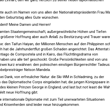
ute auch im Namen von uns allen der Nationalratspräsidentin Frau Ma
en Geburtstag alles Gute wünschen.
ident! Meine Damen und Herren!
samten Staatengemeinschaft, außergewöhnliche Höhen und Tiefen
u größerer Hoffnung aber auch Anlaß zu Bestürzung und Trauer ware
se: den Taifun Haiyan, der Millionen Menschen auf den Philippinen s
ch hat die Jahrhundertflut großen Schaden angerichtet. Das Attentat 
ntiago de Compostela und in Kairo, das Flüchtlingsdrama von
ben uns alle tief geschockt. Große Persönlichkeiten sind von uns
zwei kurz erwähnen: den polnischen einstigen Bürgerrechtler Tadeus
belpreisträger Nelson Mandela.
ei Dank, von erfreulicher Natur: die Ski-WM in Schladming, zu der
as Diplomatische Corps eingeladen hat; die jungen Königspaare in
 des kleinen Prinzen George in England; und last but not least die Wah
Welt neue Hoffnung gibt.
 internationale Diplomatie mit zum Teil unerwarteten Situationen
 und Krisenherden sind leider neue hinzugekommen.