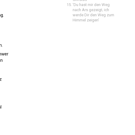
'Du hast mir den Weg
nach Ars gezeigt; ich
g.
werde Dir den Weg zum
Himmel zeigen'
n.
chwer
in
z
l