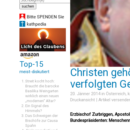
Top-15
Christen geh
meist-diskutiert
verfolgten 
Streit kocht hoch:
Braucht die barocke
Basilika Weingarten
20. Jänner 2014 in
Österreich
, 
wirklich einen neuen
Druckansicht
|
Artikel versende
„modernen“ Altar?
Ein Signal des
Himmels?
Erzbischof Zurbriggen, Apostol
Das Schweigen der
Bundespräsidenten: Menschenre
Bischöfe zur Causa
Spahn