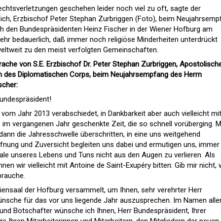
chtsverletzungen geschehen leider noch viel zu oft, sagte der
eich, Erzbischof Peter Stephan Zurbriggen (Foto), beim Neujahrsemp
h den Bundespräsidenten Heinz Fischer in der Wiener Hofburg am
sehr bedauerlich, daß immer noch religiöse Minderheiten unterdrückt
ltweit zu den meist verfolgten Gemeinschaften.
rache von S.E. Erzbischof Dr. Peter Stephan Zurbriggen, Apostolisch
en des Diplomatischen Corps, beim Neujahrsempfang des Herrn
scher:
Bundespräsident!
vom Jahr 2013 verabschiedet, in Dankbarkeit aber auch vielleicht mi
 im vergangenen Jahr geschenkte Zeit, die so schnell vorüberging. M
ann die Jahresschwelle überschritten, in eine uns weitgehend
fnung und Zuversicht begleiten uns dabei und ermutigen uns, immer
eale unseres Lebens und Tuns nicht aus den Augen zu verlieren. Als
en wir vielleicht mit Antoine de Saint-Exupéry bitten: Gib mir nicht,
rauche.
iensaal der Hofburg versammelt, um Ihnen, sehr verehrter Herr
nsche für das vor uns liegende Jahr auszusprechen. Im Namen aller
nd Botschafter wünsche ich Ihnen, Herr Bundespräsident, Ihrer
ie Ihren Mitarbeiterinnen und Mitarbeitern, den Mitgliedern der neuen