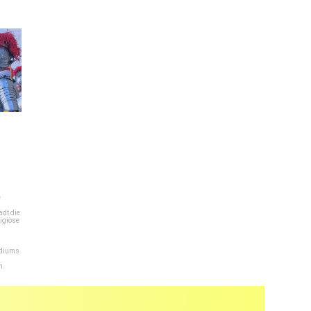
e
dt die
igiöse
ediums
n.