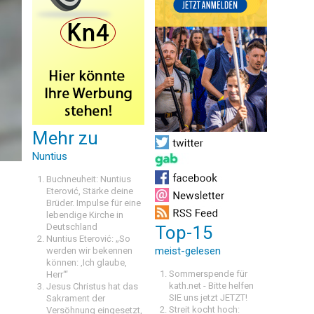
Mehr zu
Nuntius
Buchneuheit: Nuntius
Eterović, Stärke deine
Brüder. Impulse für eine
lebendige Kirche in
Deutschland
Top-15
Nuntius Eterović: „So
meist-gelesen
werden wir bekennen
können: ‚Ich glaube,
Sommerspende für
Herr‘“
kath.net - Bitte helfen
Jesus Christus hat das
SIE uns jetzt JETZT!
Sakrament der
Streit kocht hoch:
Versöhnung eingesetzt,