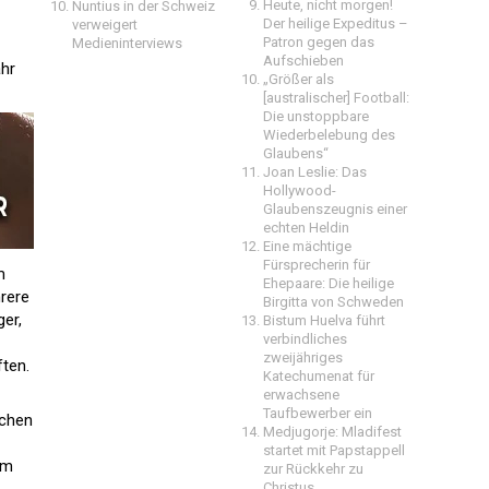
Heute, nicht morgen!
Nuntius in der Schweiz
Der heilige Expeditus –
verweigert
Patron gegen das
Medieninterviews
Aufschieben
ahr
„Größer als
[australischer] Football:
Die unstoppbare
Wiederbelebung des
Glaubens“
Joan Leslie: Das
Hollywood-
Glaubenszeugnis einer
echten Heldin
Eine mächtige
Fürsprecherin für
m
Ehepaare: Die heilige
rere
Birgitta von Schweden
er,
Bistum Huelva führt
verbindliches
zweijähriges
ften.
Katechumenat für
erwachsene
Taufbewerber ein
ichen
Medjugorje: Mladifest
startet mit Papstappell
em
zur Rückkehr zu
Christus