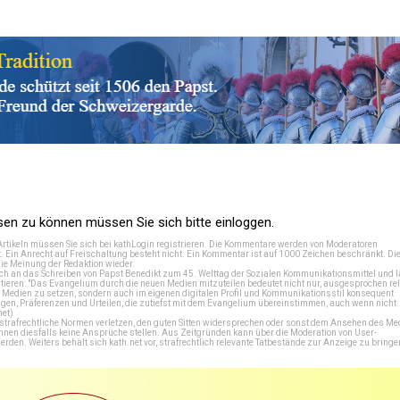
n zu können müssen Sie sich bitte einloggen.
Artikeln müssen Sie sich bei
kathLogin registrieren
. Die Kommentare werden von Moderatoren
t. Ein Anrecht auf Freischaltung besteht nicht. Ein Kommentar ist auf 1000 Zeichen beschränkt. Di
e Meinung der Redaktion wieder.
 an das Schreiben von Papst Benedikt zum 45. Welttag der Sozialen Kommunikationsmittel und lä
tieren: "Das Evangelium durch die neuen Medien mitzuteilen bedeutet nicht nur, ausgesprochen rel
en Medien zu setzen, sondern auch im eigenen digitalen Profil und Kommunikationsstil konsequent
en, Präferenzen und Urteilen, die zutiefst mit dem Evangelium übereinstimmen, auch wenn nicht
net
)
e strafrechtliche Normen verletzen, den guten Sitten widersprechen oder sonst dem Ansehen des M
önnen diesfalls keine Ansprüche stellen. Aus Zeitgründen kann über die Moderation von User-
en. Weiters behält sich kath.net vor, strafrechtlich relevante Tatbestände zur Anzeige zu bringe