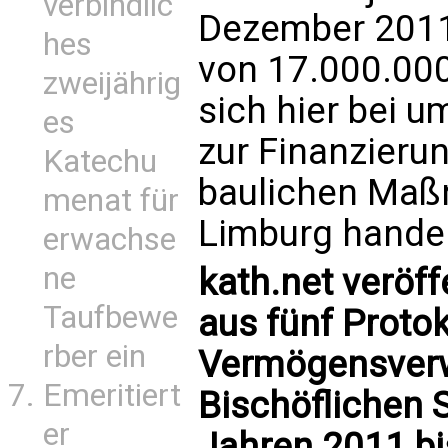
verbindlic
Dezember 2011
hes
von 17.000.000
zweijährig
sich hier bei u
es
zur Finanzieru
Katechu
baulichen Ma
menat für
Limburg handel
erwachse
ne
kath.net veröff
Taufbewe
aus fünf Proto
rber ein
Vermögensverw
Emeritiert
Bischöflichen 
er
Jahren 2011 bi