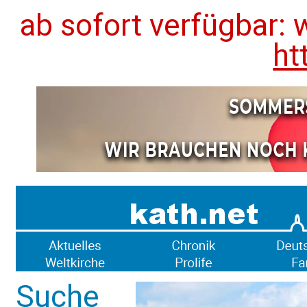
ab sofort verfügbar: 
ht
Suche