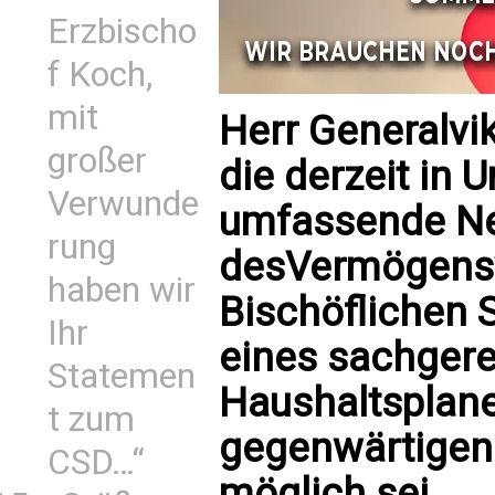
Erzbischo
f Koch,
mit
Herr Generalvik
großer
die derzeit in 
Verwunde
umfassende Ne
rung
desVermögensv
haben wir
Bischöflichen S
Ihr
eines sachgere
Statemen
Haushaltsplane
t zum
gegenwärtigen 
CSD…“
möglich sei.