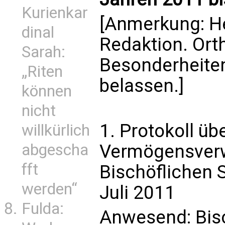
Kurienkar
[Anmerkung: H
dinal
Redaktion. Ort
Sarah:
Besonderheiten
„Riten
belassen.]
können
nicht
1. Protokoll üb
willkürlich
Vermögensverw
abgescha
fft
Bischöflichen 
werden“
Juli 2011
Fulda:
Anwesend: Bisc