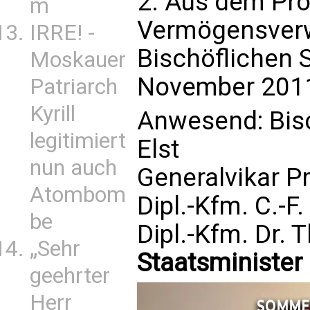
2. Aus dem Prot
m
Vermögensverw
IRRE! -
Bischöflichen 
Moskauer
November 201
Patriarch
Kyrill
Anwesend: Bisc
legitimiert
Elst
nun auch
Generalvikar Pr
Atombom
Dipl.-Kfm. C.-F
be
Dipl.-Kfm. Dr. 
„Sehr
Staatsminister 
geehrter
Herr