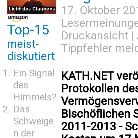
17. Oktober 20
Lesermeinung
Top-15
Druckansicht
|
meist-
Tippfehler mel
diskutiert
Ein Signal
KATH.NET veröf
des
Protokollen de
Himmels?
Vermögensverw
Das
Bischöflichen 
Schweige
2011-2013 - S
n der