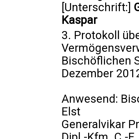
[Unterschrift:]
G
Kaspar
3. Protokoll üb
Vermögensverw
Bischöflichen 
Dezember 201
Anwesend: Bisc
Elst
Generalvikar Pr
Dipl.-Kfm. C.-F