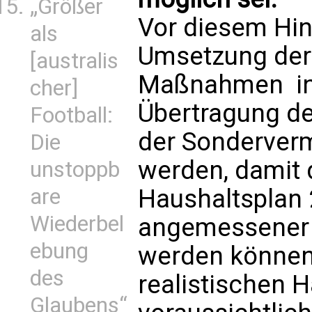
„Größer
Vor diesem Hin
als
Umsetzung der
[australis
Maßnahmen  i
cher]
Übertragung d
Football:
der Sonderverm
Die
werden, damit 
unstoppb
Haushaltsplan 
are
Wiederbel
angemessener 
ebung
werden können.
des
realistischen 
Glaubens“