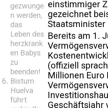
einstimmiger 
gezwunge
gezeichnet bei
n werden,
Staatsminister 
das
Leben des
Bereits am 1. J
herzkrank
Vermögensverw
en Babys
Kostenentwickl
zu
(offiziell spra
beenden!
Millionen Euro 
Bistum
Vermögensverwa
Huelva
Investitionshau
führt
Geschäftsjahr 