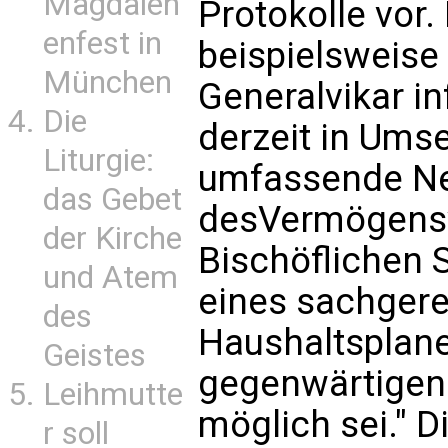
Magdalen
Protokolle vor.
enfest in
beispielsweise
München
Generalvikar in
Die
derzeit in Ums
Liturgie:
umfassende Ne
das Gebet
desVermögensv
der Kirche
Bischöflichen S
und Atem
eines sachgere
des
Haushaltsplane
Geistes
gegenwärtigen 
Leihmutte
möglich sei." 
r soll