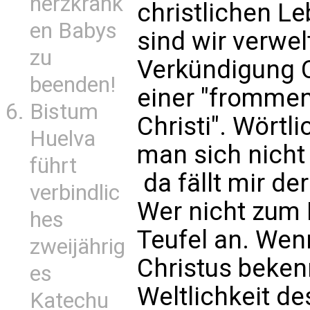
herzkrank
christlichen L
en Babys
sind wir verwel
zu
Verkündigung C
beenden!
einer "frommen
Bistum
Christi". Wörtl
Huelva
man sich nicht
führt
 da fällt mir d
verbindlic
Wer nicht zum 
hes
Teufel an. We
zweijährig
Christus beken
es
Weltlichkeit de
Katechu