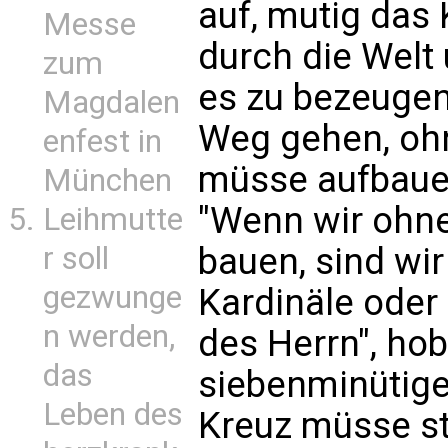
auf, mutig das
Messe
durch die Welt 
zum
es zu bezeugen
Magdalen
Weg gehen, ohn
enfest in
müsse aufbaue
München
"Wenn wir ohn
Leihmutte
bauen, sind wir
r soll
gezwunge
Kardinäle oder
n werden,
des Herrn", hob
das
siebenminütige
Leben des
Kreuz müsse st