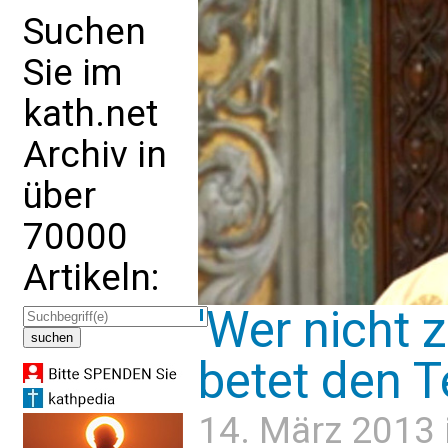
Suchen
Sie im
kath.net
Archiv in
über
70000
Artikeln:
'Wer nicht 
betet den T
14. März 2013 