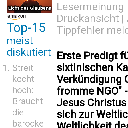
Lesermeinung
Druckansicht
|
Top-15
Tippfehler mel
meist-
diskutiert
Erste Predigt f
sixtinischen Ka
Streit
Verkündigung C
kocht
fromme NGO" -
hoch:
Braucht
Jesus Christus
die
sich zur Weltli
barocke
Weltlichkeit d