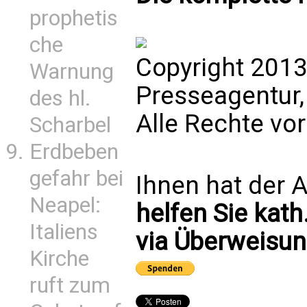
prophetis
che
Copyright 2013
Warnung
Presseagentur,
des hl.
Alle Rechte vo
Scharbel
Erdbeben
gefahr bei
Ihnen hat der A
Neapel:
helfen Sie kath
Italiens
via Überweisun
Kirche
ruft zum