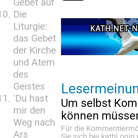
Gebet auf
Die
Liturgie:
das Gebet
der Kirche
und Atem
des
Lesermeinu
Geistes
'Du hast
Um selbst Kom
mir den
können müssen 
Weg nach
Für die Kommentiermög
Ars
Sie sich bei
kathLogin 