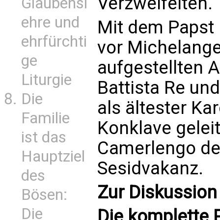
Verzweifelten.
Glaubensl
ehre und
Mit dem Papst 
ehrfürchti
vor Michelange
ge
aufgestellten A
Liturgie
Battista Re und
Die
als ältester Ka
Familie
Konklave geleit
ist das
Camerlengo de
Hauptziel
Sesidvakanz.
des
Zur Diskussion
Bösen:
Die
Die komplette P