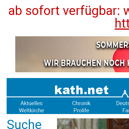
ab sofort verfügbar: 
ht
Suche