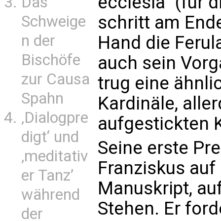
ecclesia" (für 
Das
schritt am Ende
Schweige
n der
Hand die Ferul
Bischöfe
auch sein Vorg
zur Causa
trug eine ähnli
Spahn
Kardinäle, alle
‚Dialogpre
aufgestickten 
digt‘ und
Seine erste Pre
‚meditativ
Franziskus auf 
er Tanz’
Manuskript, auf
während
Stehen. Er ford
der