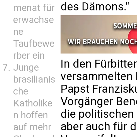
des Dämons."
menat für
erwachse
ne
Taufbewe
rber ein
In den Fürbitte
Junge
versammelten K
brasilianis
Papst Franzisk
che
Vorgänger Bene
Katholike
die politischen
n hoffen
aber auch für 
auf mehr