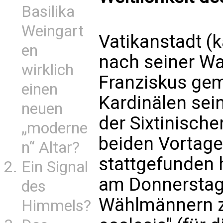
Basilika
Weingart
Vatikanstadt (
en
nach seiner Wa
wirklich
Franziskus ge
einen
Kardinälen sein
neuen
der Sixtinische
„moderne
beiden Vortage
n“ Altar?
stattgefunden 
Ein Signal
am Donnerstag
des
Wählmännern z
Himmels?