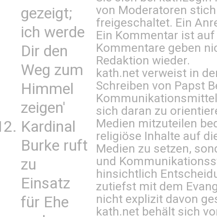
von Moderatoren stich
gezeigt;
freigeschaltet. Ein Anr
ich werde
Ein Kommentar ist auf
Kommentare geben nic
Dir den
Redaktion wieder.
Weg zum
kath.net verweist in
Schreiben von Papst B
Himmel
Kommunikationsmittel 
zeigen'
sich daran zu orientie
Medien mitzuteilen be
Kardinal
religiöse Inhalte auf 
Burke ruft
Medien zu setzen, sond
und Kommunikationsst
zu
hinsichtlich Entscheid
Einsatz
zutiefst mit dem Eva
nicht explizit davon ge
für Ehe
kath.net behält sich v