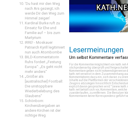
'Du hast mir den Weg
nach Ars gezeigt; ich
werde Dir den Weg zum
Himmel zeigen'
Kardinal Burke ruft zu
Einsatz für Ehe und
Familie auf – bis zum
Martyrium
IRRE! - Moskauer
Patriarch Kyrill legitimiert
Lesermeinungen
nun auch Atombombe
Um selbst Kommentare verfasse
BILD-Kommentatorin
Ruhs fordert „Festung
Für die Kommentiermöglichkeit von kath.net-
Europa“: „Es geht nicht
stichprobenartig überprüft und freigeschalte
Kommentare geben nicht notwendigerweise di
mehr anders“
kath.net verweist in dem Zusammenhang auch
„Größer als
Kommentatoren dazu ein, sich daran zu orien
Inhalte auf die Plattformen der verschieden
[australischer] Football:
Zeugnis abzulegen hinsichtlich Entscheidung
Die unstoppbare
explizit davon gesprochen wird." (
www.kath.
kath.net behält sich vor, Kommentare, welch
Wiederbelebung des
zuwiderlaufen, zu entfernen. Die Benutzer k
Glaubens“
Kommentaren keine Korrespondenz geführt werd
Schönborn:
Kirchenübergaben an
andere Kirchen ist der
richtige Weg