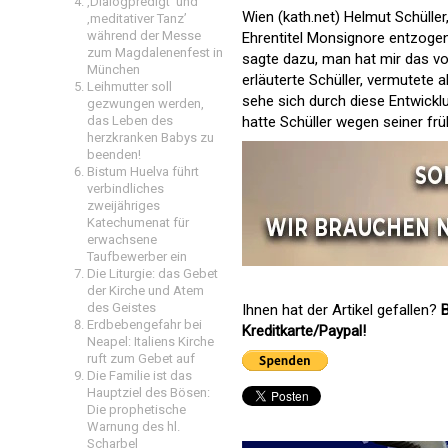
‚Dialogpredigt‘ und
Wien (kath.net) Helmut Schüller
‚meditativer Tanz’
während der Messe
Ehrentitel Monsignore entzoge
zum Magdalenenfest in
sagte dazu, man hat mir das vo
München
erläuterte Schüller, vermutete 
Leihmutter soll
sehe sich durch diese Entwicklun
gezwungen werden,
hatte Schüller wegen seiner fr
das Leben des
herzkranken Babys zu
beenden!
Bistum Huelva führt
verbindliches
zweijähriges
Katechumenat für
erwachsene
Taufbewerber ein
Die Liturgie: das Gebet
der Kirche und Atem
des Geistes
Ihnen hat der Artikel gefallen?
B
Erdbebengefahr bei
Kreditkarte/Paypal!
Neapel: Italiens Kirche
ruft zum Gebet auf
Die Familie ist das
Hauptziel des Bösen:
Die prophetische
Warnung des hl.
Scharbel