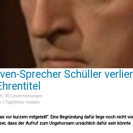
tiven-Sprecher Schüller verlier
hrentitel
ch
, 30 Lesermeinungen
n
|
Tippfehler melden
as vor kurzem mitgeteilt". Eine Begründung dafür liege noch nicht vor
aber, dass der Aufruf zum Ungehorsam ursächlich dafür sein könnte.