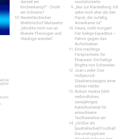
derzeit ein
revolutionierte
Kirchenkampf“ - Droht
„Nur zur Klarstellung: Ich
ein Schisma?
sehe mich eher als den
Niederländischer
Papst, der zufällig
Weihbischof Mutsaerts:
Amerikaner ist“
„Möchte mich nun an
Heute, nicht morgen!
liberale Theologen und
Der heilige Expeditus –
Gläubige wenden“
Patron gegen das
Aufschieben
Eine mächtige
Fürsprecherin für
Ehepaare: Die heilige
Birgitta von Schweden
Joan Leslie: Das
e
Hollywood-
dt die
Glaubenszeugnis einer
igiöse
echten Heldin
Bistum Huelva führt
verbindliches
ediums
zweijähriges
n.
Katechumenat für
erwachsene
Taufbewerber ein
„Größer als
[australischer] Football:
Die unstoppbare
Wiederbelebung des