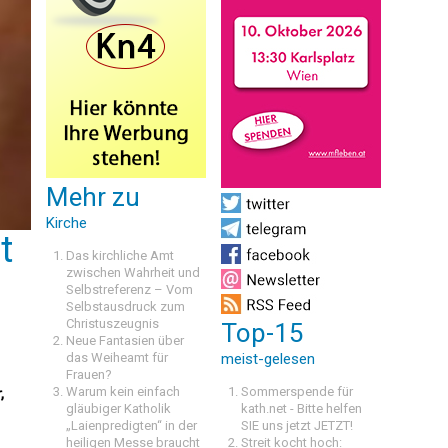
Mehr zu
Kirche
t
Das kirchliche Amt
zwischen Wahrheit und
Selbstreferenz – Vom
Selbstausdruck zum
Christuszeugnis
Top-15
Neue Fantasien über
das Weiheamt für
meist-gelesen
Frauen?
Warum kein einfach
Sommerspende für
,
gläubiger Katholik
kath.net - Bitte helfen
„Laienpredigten“ in der
SIE uns jetzt JETZT!
heiligen Messe braucht
Streit kocht hoch: