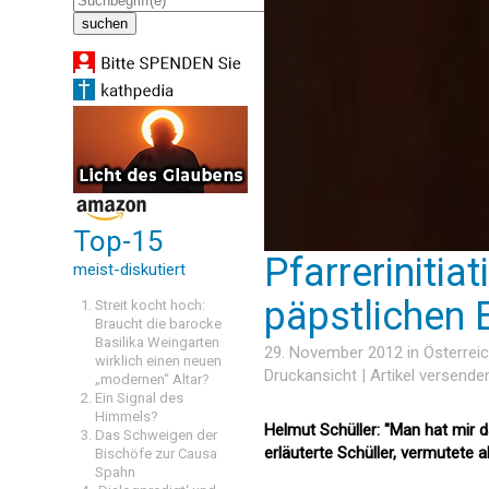
Top-15
Pfarrerinitia
meist-diskutiert
päpstlichen E
Streit kocht hoch:
Braucht die barocke
Basilika Weingarten
29. November 2012 in
Österrei
wirklich einen neuen
Druckansicht
|
Artikel versende
„modernen“ Altar?
Ein Signal des
Himmels?
Helmut Schüller: "Man hat mir d
Das Schweigen der
erläuterte Schüller, vermutete 
Bischöfe zur Causa
Spahn