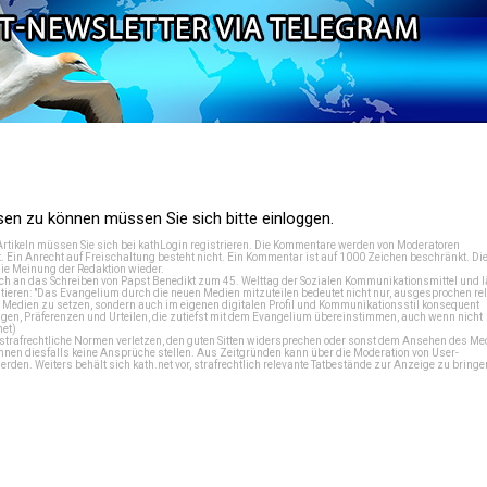
n zu können müssen Sie sich bitte einloggen.
Artikeln müssen Sie sich bei
kathLogin registrieren
. Die Kommentare werden von Moderatoren
t. Ein Anrecht auf Freischaltung besteht nicht. Ein Kommentar ist auf 1000 Zeichen beschränkt. Di
e Meinung der Redaktion wieder.
 an das Schreiben von Papst Benedikt zum 45. Welttag der Sozialen Kommunikationsmittel und lä
tieren: "Das Evangelium durch die neuen Medien mitzuteilen bedeutet nicht nur, ausgesprochen rel
en Medien zu setzen, sondern auch im eigenen digitalen Profil und Kommunikationsstil konsequent
en, Präferenzen und Urteilen, die zutiefst mit dem Evangelium übereinstimmen, auch wenn nicht
net
)
e strafrechtliche Normen verletzen, den guten Sitten widersprechen oder sonst dem Ansehen des M
önnen diesfalls keine Ansprüche stellen. Aus Zeitgründen kann über die Moderation von User-
en. Weiters behält sich kath.net vor, strafrechtlich relevante Tatbestände zur Anzeige zu bringe