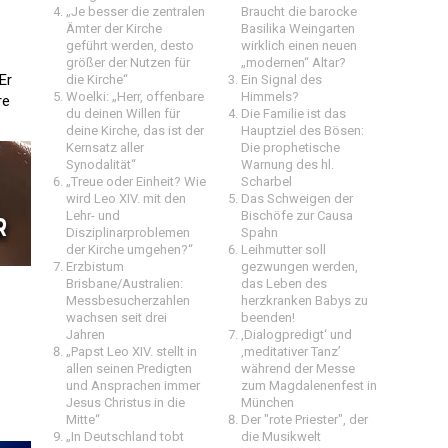
„Je besser die zentralen
Braucht die barocke
Ämter der Kirche
Basilika Weingarten
geführt werden, desto
wirklich einen neuen
größer der Nutzen für
„modernen“ Altar?
Er
die Kirche“
Ein Signal des
Woelki: „Herr, offenbare
Himmels?
e
du deinen Willen für
Die Familie ist das
deine Kirche, das ist der
Hauptziel des Bösen:
Kernsatz aller
Die prophetische
Synodalität“
Warnung des hl.
„Treue oder Einheit? Wie
Scharbel
wird Leo XIV. mit den
Das Schweigen der
Lehr- und
Bischöfe zur Causa
Disziplinarproblemen
Spahn
der Kirche umgehen?“
Leihmutter soll
Erzbistum
gezwungen werden,
Brisbane/Australien:
das Leben des
Messbesucherzahlen
herzkranken Babys zu
wachsen seit drei
beenden!
Jahren
‚Dialogpredigt‘ und
„Papst Leo XIV. stellt in
‚meditativer Tanz’
allen seinen Predigten
während der Messe
und Ansprachen immer
zum Magdalenenfest in
Jesus Christus in die
München
Mitte“
Der "rote Priester", der
„In Deutschland tobt
die Musikwelt