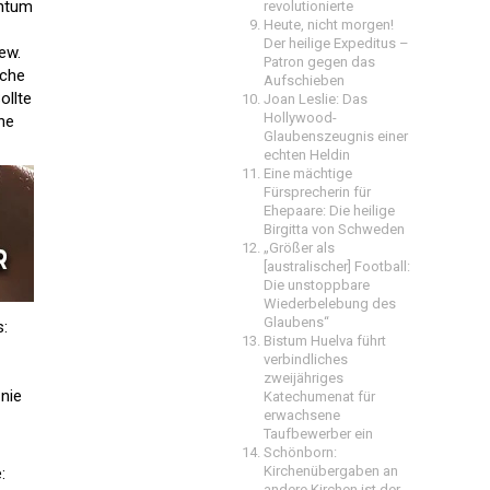
chtum
revolutionierte
Heute, nicht morgen!
Der heilige Expeditus –
ew.
Patron gegen das
rche
Aufschieben
ollte
Joan Leslie: Das
Hollywood-
ne
Glaubenszeugnis einer
echten Heldin
Eine mächtige
Fürsprecherin für
Ehepaare: Die heilige
Birgitta von Schweden
„Größer als
[australischer] Football:
Die unstoppbare
Wiederbelebung des
Glaubens“
s:
Bistum Huelva führt
verbindliches
zweijähriges
 nie
Katechumenat für
erwachsene
Taufbewerber ein
Schönborn:
Kirchenübergaben an
:
andere Kirchen ist der