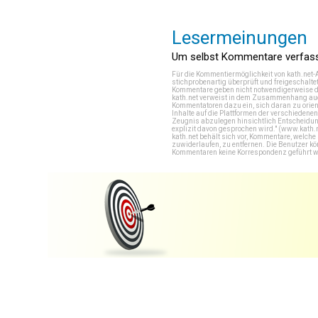
Lesermeinungen
Um selbst Kommentare verfasse
Für die Kommentiermöglichkeit von kath.net-
stichprobenartig überprüft und freigeschalte
Kommentare geben nicht notwendigerweise di
kath.net verweist in dem Zusammenhang auch
Kommentatoren dazu ein, sich daran zu orien
Inhalte auf die Plattformen der verschieden
Zeugnis abzulegen hinsichtlich Entscheidung
explizit davon gesprochen wird." (
www.kath.
kath.net behält sich vor, Kommentare, welch
zuwiderlaufen, zu entfernen. Die Benutzer k
Kommentaren keine Korrespondenz geführt werd