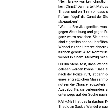
"Nein, Breivik war kein christli
kein Christ." Dann erteilt Matu
Thesen und wirft ihr vor, dass 
Reformflügel" die Gunst der Stu
abzusetzen."
"Wusste Breivik eigentlich, was 
gegen Abtreibung und gegen Fra
ganz warm anziehen. Sie stehen
sind eigentlich schon überführ
Wendel zu den Unterzeichnern 
Kirchen gehört. Also: Romtreue 
werdet in einem Atemzug mit e
Für ihn stehe fest, dass Wend
gelesen werden könne. "Dass ei
nach der Polizei ruft, ist dann 
eines entsetzlichen Massenmor
nutzen die Chance, auszuteilen
Ausgebuffte, sie verleumden, si
unterwegs auf der Suche nach "
KATH.NET hat das
Erzbistum K
Theologin Saskia Wendel ersuch