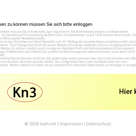
n zu können müssen Sie sich bitte einloggen.
Artikeln müssen Sie sich bei
kathLogin registrieren
. Die Kommentare werden von Moderatoren
t. Ein Anrecht auf Freischaltung besteht nicht. Ein Kommentar ist auf 1000 Zeichen beschränkt. Di
e Meinung der Redaktion wieder.
 an das Schreiben von Papst Benedikt zum 45. Welttag der Sozialen Kommunikationsmittel und lä
tieren: "Das Evangelium durch die neuen Medien mitzuteilen bedeutet nicht nur, ausgesprochen rel
en Medien zu setzen, sondern auch im eigenen digitalen Profil und Kommunikationsstil konsequent
en, Präferenzen und Urteilen, die zutiefst mit dem Evangelium übereinstimmen, auch wenn nicht
net
)
e strafrechtliche Normen verletzen, den guten Sitten widersprechen oder sonst dem Ansehen des M
önnen diesfalls keine Ansprüche stellen. Aus Zeitgründen kann über die Moderation von User-
en. Weiters behält sich kath.net vor, strafrechtlich relevante Tatbestände zur Anzeige zu bringe
© 2026
kath.net
|
Impressum
|
Datenschutz