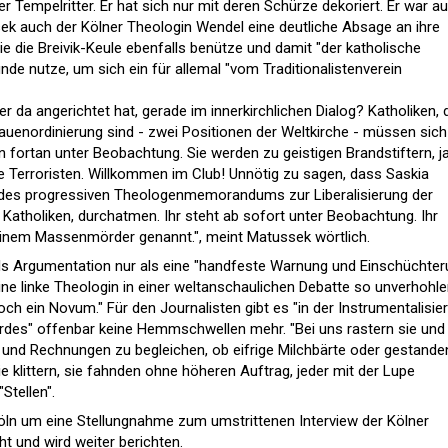
cher Tempelritter. Er hat sich nur mit deren Schürze dekoriert. Er war a
ssek auch der Kölner Theologin Wendel eine deutliche Absage an ihre
sie die Breivik-Keule ebenfalls benütze und damit "der katholische
nde nutze, um sich ein für allemal "vom Traditionalistenverein
er da angerichtet hat, gerade im innerkirchlichen Dialog? Katholiken, 
uenordinierung sind - zwei Positionen der Weltkirche - müssen sich
 fortan unter Beobachtung. Sie werden zu geistigen Brandstiftern, ja
te Terroristen. Willkommen im Club! Unnötig zu sagen, dass Saskia
des progressiven Theologenmemorandums zur Liberalisierung der
Katholiken, durchatmen. Ihr steht ab sofort unter Beobachtung. Ihr
inem Massenmörder genannt.", meint Matussek wörtlich.
els Argumentation nur als eine "handfeste Warnung und Einschüchter
ne linke Theologin in einer weltanschaulichen Debatte so unverhohl
doch ein Novum." Für den Journalisten gibt es "in der Instrumentalisie
des" offenbar keine Hemmschwellen mehr. "Bei uns rastern sie und
 und Rechnungen zu begleichen, ob eifrige Milchbärte oder gestande
e klittern, sie fahnden ohne höheren Auftrag, jeder mit der Lupe
Stellen".
öln
um eine Stellungnahme zum umstrittenen Interview der Kölner
t und wird weiter berichten.