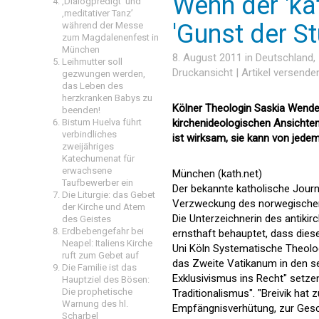
Wenn der 'ka
‚Dialogpredigt‘ und
‚meditativer Tanz’
'Gunst der St
während der Messe
zum Magdalenenfest in
München
8. August 2011 in
Deutschland
,
Leihmutter soll
Druckansicht
|
Artikel versende
gezwungen werden,
das Leben des
herzkranken Babys zu
Kölner Theologin Saskia Wendel
beenden!
Bistum Huelva führt
kirchenideologischen Ansichten -
verbindliches
ist wirksam, sie kann von je
zweijähriges
Katechumenat für
erwachsene
München (kath.net)
Taufbewerber ein
Der bekannte katholische Journa
Die Liturgie: das Gebet
Verzweckung des norwegischen T
der Kirche und Atem
Die Unterzeichnerin des antiki
des Geistes
Erdbebengefahr bei
ernsthaft behauptet, dass diese
Neapel: Italiens Kirche
Uni Köln Systematische Theologi
ruft zum Gebet auf
das Zweite Vatikanum in den se
Die Familie ist das
Exklusivismus ins Recht" setzen
Hauptziel des Bösen:
Die prophetische
Traditionalismus". "Breivik hat
Warnung des hl.
Empfängnisverhütung, zur Gesch
Scharbel