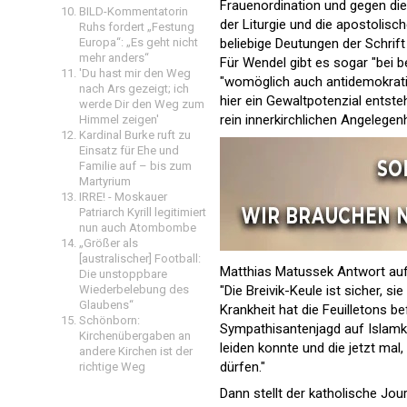
Frauenordination und gegen die
BILD-Kommentatorin
der Liturgie und die apostolis
Ruhs fordert „Festung
Europa“: „Es geht nicht
beliebige Deutungen der Schrift
mehr anders“
Für Wendel gibt es sogar "bei b
'Du hast mir den Weg
"womöglich auch antidemokratis
nach Ars gezeigt; ich
hier ein Gewaltpotenzial entste
werde Dir den Weg zum
rein innerkirchlichen Angelegen
Himmel zeigen'
Kardinal Burke ruft zu
Einsatz für Ehe und
Familie auf – bis zum
Martyrium
IRRE! - Moskauer
Patriarch Kyrill legitimiert
nun auch Atombombe
„Größer als
[australischer] Football:
Matthias Matussek Antwort auf 
Die unstoppbare
Wiederbelebung des
"Die Breivik-Keule ist sicher, 
Glaubens“
Krankheit hat die Feuilletons be
Schönborn:
Sympathisantenjagd auf Islamkri
Kirchenübergaben an
leiden konnte und die jetzt ma
andere Kirchen ist der
dürfen."
richtige Weg
Dann stellt der katholische Jour