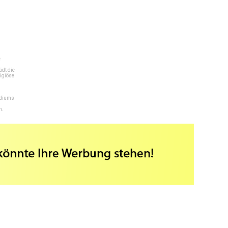
e
dt die
igiöse
ediums
n.