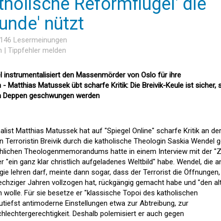
tholische Reformflügel' die
unde' nützt
 146 Lesermeinungen
n
|
Tippfehler melden
 instrumentalisiert den Massenmörder von Oslo für ihre
 Matthias Matussek übt scharfe Kritik: Die Breivik-Keule ist sicher, 
dem Deppen geschwungen werden
list Matthias Matussek hat auf "Spiegel Online" scharfe Kritik an de
erroristin Breivik durch die katholische Theologin Saskia Wendel g
rchlichen Theologenmemorandums hatte in einem Interview mit der "Z
r "ein ganz klar christlich aufgeladenes Weltbild" habe. Wendel, die a
e lehren darf, meinte dann sogar, dass der Terrorist die Öffnungen,
chziger Jahren vollzogen hat, rückgängig gemacht habe und "den al
 wolle. Für sie besetze er "klassische Topoi des katholischen
 zutiefst antimoderne Einstellungen etwa zur Abtreibung, zur
lechtergerechtigkeit. Deshalb polemisiert er auch gegen