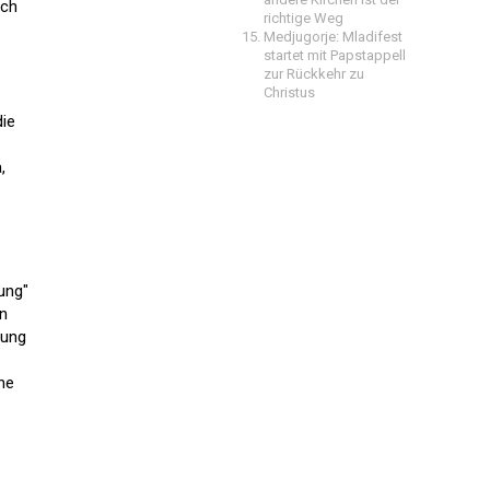
uch
richtige Weg
Medjugorje: Mladifest
startet mit Papstappell
zur Rückkehr zu
Christus
die
,
ung"
en
rung
ne