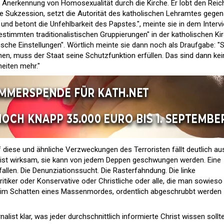
 Anerkennung von Homosexualität durch die Kirche. Er lobt den Rei
che Sukzession, setzt die Autorität des katholischen Lehramtes gegen
 und betont die Unfehlbarkeit des Papstes.", meinte sie in dem Intervi
estimmten traditionalistischen Gruppierungen" in der katholischen Ki
che Einstellungen". Wörtlich meinte sie dann noch als Draufgabe: "S
hen, muss der Staat seine Schutzfunktion erfüllen. Das sind dann kei
heiten mehr."
diese und ähnliche Verzweckungen des Terroristen fällt deutlich au
sie ist wirksam, sie kann von jedem Deppen geschwungen werden. Eine
fallen. Die Denunziationssucht. Die Rasterfahndung. Die linke
tiker oder Konservative oder Christliche oder alle, die man sowieso
l, im Schatten eines Massenmordes, ordentlich abgeschrubbt werden
nalist klar, was jeder durchschnittlich informierte Christ wissen sollte