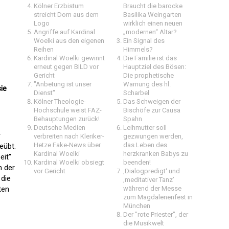
Kölner Erzbistum
Braucht die barocke
streicht Dom aus dem
Basilika Weingarten
Logo
wirklich einen neuen
Angriffe auf Kardinal
„modernen“ Altar?
Woelki aus den eigenen
Ein Signal des
Reihen
Himmels?
Kardinal Woelki gewinnt
Die Familie ist das
erneut gegen BILD vor
Hauptziel des Bösen:
Gericht
Die prophetische
"Anbetung ist unser
Warnung des hl.
sie
Dienst"
Scharbel
Kölner Theologie-
Das Schweigen der
Hochschule weist FAZ-
Bischöfe zur Causa
Behauptungen zurück!
Spahn
Deutsche Medien
Leihmutter soll
r
verbreiten nach Kleriker-
gezwungen werden,
Hetze Fake-News über
das Leben des
eübt.
Kardinal Woelki
herzkranken Babys zu
eit"
Kardinal Woelki obsiegt
beenden!
n der
vor Gericht
‚Dialogpredigt‘ und
 die
‚meditativer Tanz’
ten
während der Messe
zum Magdalenenfest in
München
Der "rote Priester", der
die Musikwelt