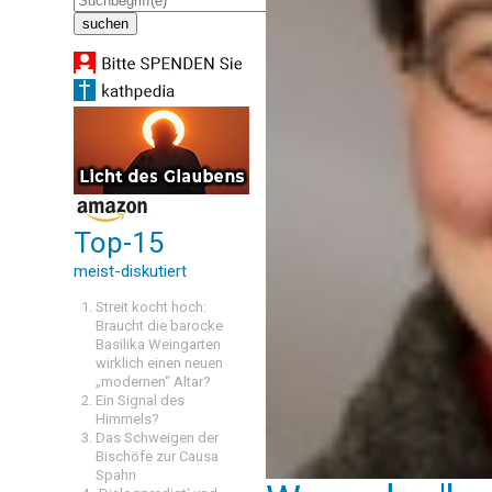
Top-15
meist-diskutiert
Streit kocht hoch:
Braucht die barocke
Basilika Weingarten
wirklich einen neuen
„modernen“ Altar?
Ein Signal des
Himmels?
Das Schweigen der
Bischöfe zur Causa
Spahn