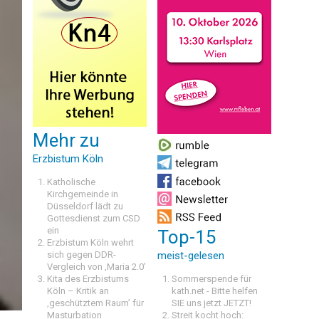
Mehr zu
Erzbistum Köln
Katholische
Kirchgemeinde in
Düsseldorf lädt zu
Gottesdienst zum CSD
ein
Top-15
Erzbistum Köln wehrt
sich gegen DDR-
meist-gelesen
Vergleich von ‚Maria 2.0’
Kita des Erzbistums
Sommerspende für
Köln – Kritik an
kath.net - Bitte helfen
‚geschütztem Raum’ für
SIE uns jetzt JETZT!
Masturbation
Streit kocht hoch: