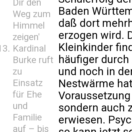
Dir den
Baden Württemb
Weg zum
daß dort mehrhe
Himmel
erzogen wird. 
zeigen'
Kleinkinder fin
Kardinal
häufiger durch
Burke ruft
und noch in den
zu
Nestwärme hat 
Einsatz
für Ehe
Voraussetzung n
und
sondern auch z
Familie
erwiesen. Psyc
auf – bis
so kann jetzt 