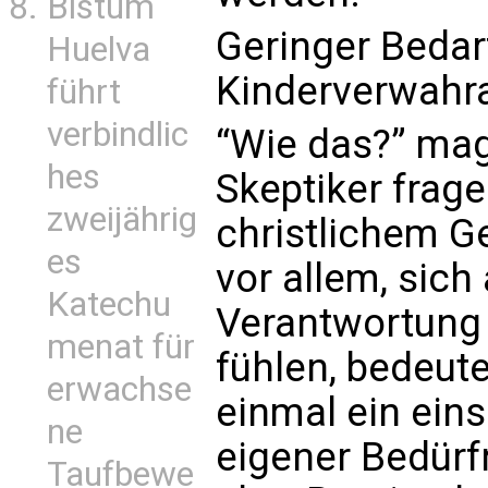
Bistum
Geringer Bedar
Huelva
Kinderverwahr
führt
verbindlic
“Wie das?” mag
hes
Skeptiker frage
zweijährig
christlichem Ge
es
vor allem, sich 
Katechu
Verantwortung 
menat für
fühlen, bedeute
erwachse
einmal ein ein
ne
eigener Bedürf
Taufbewe