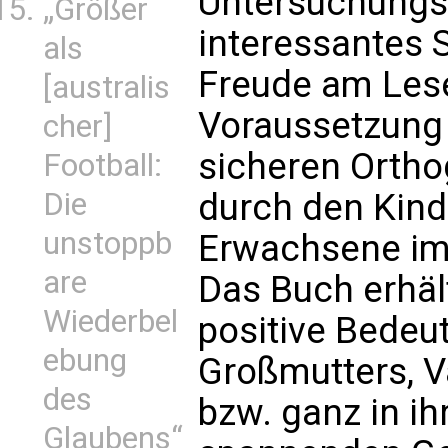
Untersuchungse
„Größer
interessantes 
als
Freude am Lese
[australis
Voraussetzung 
cher]
sicheren Ortho
Football:
Die
durch den Kind
unstoppb
Erwachsene im 
are
Das Buch erhäl
Wiederbel
positive Bedeu
ebung
Großmutters, V
des
bzw. ganz in ih
Glaubens“