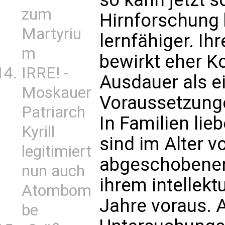
zum
Hirnforschung 
Martyriu
lernfähiger. Ih
m
bewirkt eher K
IRRE! -
Ausdauer als e
Moskauer
Voraussetzunge
Patriarch
In Familien lie
Kyrill
sind im Alter 
legitimiert
abgeschobenen
nun auch
ihrem intellek
Atombom
Jahre voraus. 
be