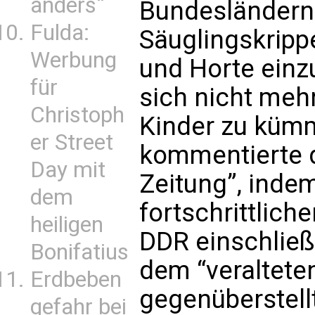
anders“
Bundesländern
Fulda:
Säuglingskripp
Werbung
und Horte einzu
für
sich nicht meh
Christoph
Kinder zu küm
er Street
kommentierte 
Day mit
Zeitung”, indem
dem
fortschrittlic
heiligen
DDR einschlie
Bonifatius
dem “veraltete
Erdbeben
gegenüberstell
gefahr bei