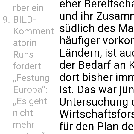
eher Bereitscha
rber ein
und ihr Zusam
BILD-
südlich des M
Komment
häufiger vorko
atorin
Ländern, ist a
Ruhs
der Bedarf an 
fordert
dort bisher im
„Festung
ist. Das war jü
Europa“:
Untersuchung de
„Es geht
nicht
Wirtschaftsfor
mehr
für den Plan de