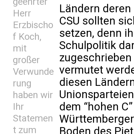
geehrter
Ländern deren 
Herr
CSU sollten sic
Erzbischo
setzen, denn i
f Koch,
Schulpolitik dar
mit
zugeschrieben 
großer
vermutet werden
Verwunde
diesen Länder
rung
Unionsparteien 
haben wir
dem “hohen C” 
Ihr
Württemberger
Statemen
t zum
Boden des Piet