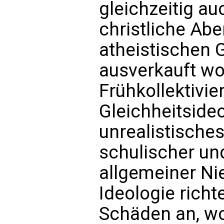
gleichzeitig au
christliche Ab
atheistischen 
ausverkauft wo
Frühkollektivie
Gleichheitside
unrealistisches
schulischer un
allgemeiner Ni
Ideologie richt
Schäden an, w