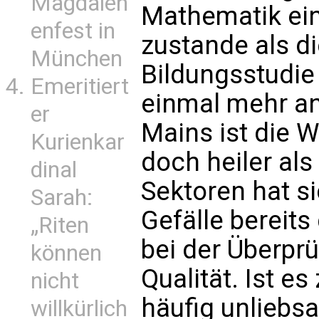
Magdalen
Mathematik ein
enfest in
zustande als di
München
Bildungsstudie 
Emeritiert
einmal mehr an
er
Mains ist die W
Kurienkar
doch heiler als
dinal
Sektoren hat s
Sarah:
Gefälle bereits
„Riten
bei der Überpr
können
Qualität. Ist es
nicht
häufig unliebs
willkürlich