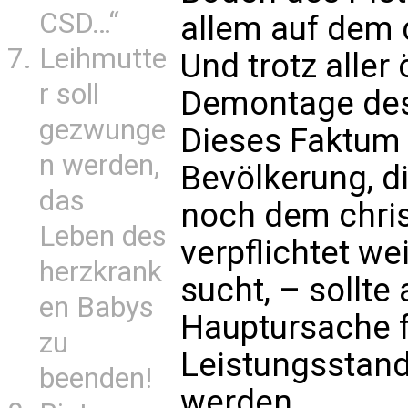
CSD…“
allem auf dem d
Leihmutte
Und trotz aller
r soll
Demontage des 
gezwunge
Dieses Faktum 
n werden,
Bevölkerung, d
das
noch dem chris
Leben des
verpflichtet w
herzkrank
sucht, – sollte
en Babys
Hauptursache 
zu
Leistungsstan
beenden!
werden.