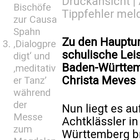
Druckansicht
|
Bischöfe
Tippfehler mel
zur Causa
Spahn
Zu den Hauptu
‚Dialogpre
schulische Lei
digt‘ und
Baden-Württem
‚meditativ
Christa Meves
er Tanz’
während
der
Nun liegt es au
Messe
Achtklässler i
zum
Württemberg br