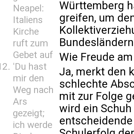
Württemberg hät
Neapel:
greifen, um d
Italiens
Kollektiverzieh
Kirche
Bundesländern 
ruft zum
Gebet auf
Wie Freude am
'Du hast
Ja, merkt den k
mir den
schlechte Absc
Weg nach
mit zur Folge 
Ars
wird ein Schuh
gezeigt;
entscheidende 
ich werde
Schulerfolg de