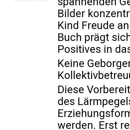
spannenden Ge
Bilder konzentr
Kind Freude a
Buch prägt sic
Positives in da
Keine Geborgen
Kollektivbetre
Diese Vorberei
des Lärmpegels
Erziehungsform
werden. Erst re