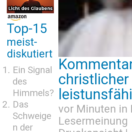
Top-15
meist-
diskutiert
Kommentar:
Ein Signal
christlicher
des
leistunsfäh
Himmels?
Das
vor Minuten in
Schweige
Lesermeinung
n der