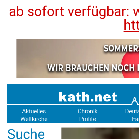
ab sofort verfügbar: 
ht
Suche