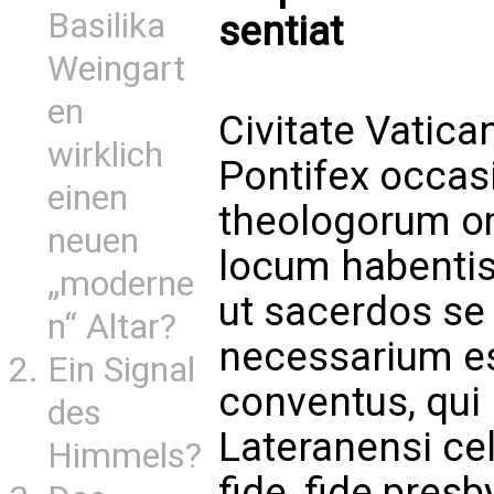
Basilika
sentiat
Weingart
en
Civitate Vatic
wirklich
Pontifex occas
einen
theologorum o
neuen
locum habentis
„moderne
ut sacerdos se
n“ Altar?
necessarium es
Ein Signal
conventus, qui 
des
Lateranensi cel
Himmels?
fide, fide presb