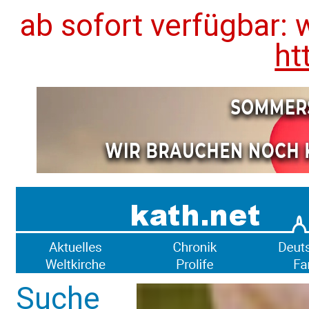
ab sofort verfügbar: 
ht
Suche