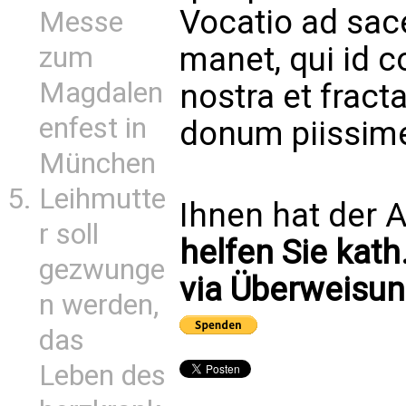
Vocatio ad sac
Messe
manet, qui id c
zum
Magdalen
nostra et fract
enfest in
donum piissim
München
Leihmutte
Ihnen hat der A
r soll
helfen Sie kath
gezwunge
via Überweisun
n werden,
das
Leben des