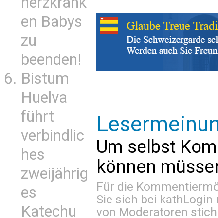
herzkrank
en Babys
zu
beenden!
Bistum
Huelva
führt
Lesermeinu
verbindlic
Um selbst Kom
hes
können müssen 
zweijährig
Für die Kommentiermög
es
Sie sich bei
kathLogin 
Katechu
von Moderatoren stich