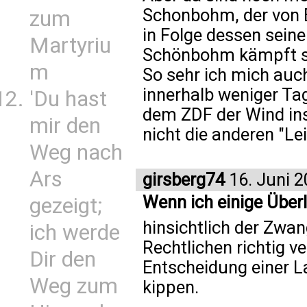
Schonbohm, der von
zum
in Folge dessen seine
Martyriu
Schönbohm kämpft sei
m
So sehr ich mich auc
innerhalb weniger Ta
'Du hast
dem ZDF der Wind ins
mir den
nicht die anderen "Le
Weg nach
Ars
girsberg74
16. Juni 
Wenn ich einige Übe
gezeigt;
hinsichtlich der Zwan
ich werde
Rechtlichen richtig v
Dir den
Entscheidung einer L
Weg zum
kippen.