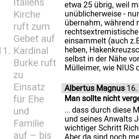
Italiens
etwa 25 übrig, weil 
Kirche
unüblicherweise - nur 
übernahm, während m
ruft zum
rechtsextremistische
Gebet auf
einsammelt (auch z.B
Kardinal
heben, Hakenkreuzsc
selbst in der Nähe v
Burke ruft
Mülleimer, wie NIUS 
zu
Einsatz
Albertus Magnus
16.
für Ehe
Man sollte nicht verge
... dass durch diese
und
und seines Anwalts J
Familie
wichtiger Schritt Ric
auf – bis
Aber da sind noch meh