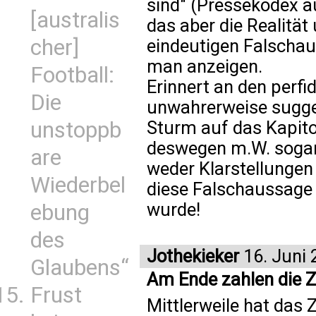
sind" (Pressekodex a
[australis
das aber die Realität
cher]
eindeutigen Falschau
man anzeigen.
Football:
Erinnert an den perf
Die
unwahrerweise sugge
unstoppb
Sturm auf das Kapito
deswegen m.W. sogar 
are
weder Klarstellungen
Wiederbel
diese Falschaussage 
wurde!
ebung
des
Jothekieker
16. Juni 
Glaubens“
Am Ende zahlen die 
Frust
Mittlerweile hat das