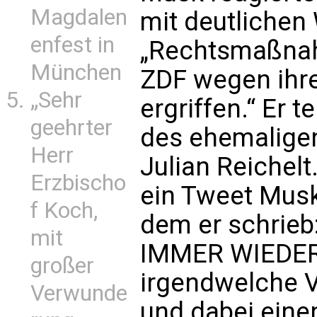
Magdalen
mit deutlichen
enfest in
„Rechtsmaßna
München
ZDF wegen ihr
„Sehr
ergriffen.“ Er t
geehrter
des ehemaligen
Herr
Julian Reichel
Erzbischo
ein Tweet Musk
f Koch,
dem er schrie
mit
IMMER WIEDER 
großer
irgendwelche 
Verwunde
und dabei einen