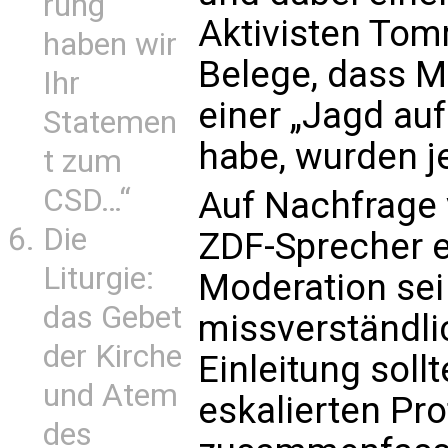
rung
Aktivisten Tom
haben wir
Belege, dass M
Ihr
einer „Jagd au
Statemen
habe, wurden je
t zum
CSD…“
Auf Nachfrage 
Die
ZDF-Sprecher ei
Liturgie:
Moderation sei
das Gebet
missverständli
der Kirche
Einleitung soll
und Atem
eskalierten Pro
des