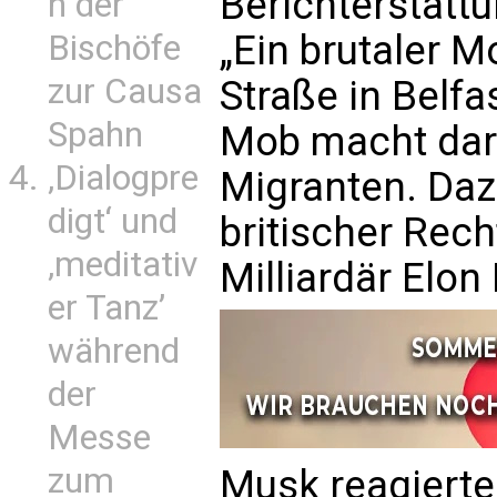
Berichterstatt
n der
„Ein brutaler 
Bischöfe
zur Causa
Straße in Belfas
Spahn
Mob macht dar
‚Dialogpre
Migranten. Daz
digt‘ und
britischer Rec
‚meditativ
Milliardär Elon
er Tanz’
während
der
Messe
zum
Musk reagiert