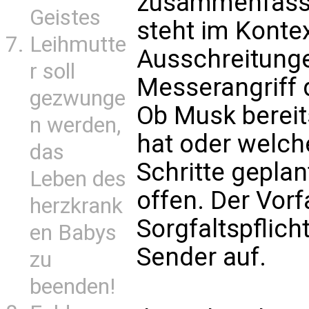
zusammenfasse
Geistes
steht im Konte
Leihmutte
Ausschreitunge
r soll
Messerangriff 
gezwunge
Ob Musk bereit
n werden,
hat oder welch
das
Schritte geplan
Leben des
offen. Der Vorf
herzkrank
Sorgfaltspflicht
en Babys
Sender auf.
zu
beenden!