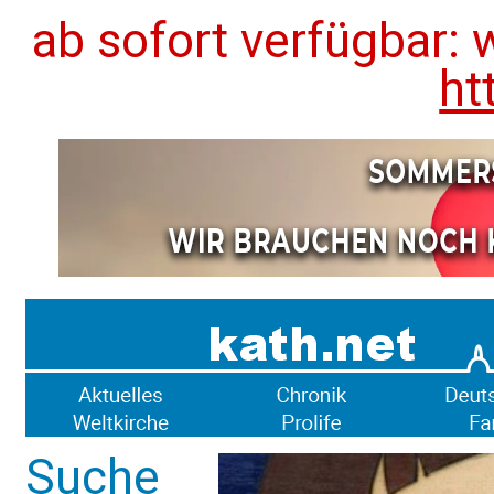
ab sofort verfügbar: 
ht
Suche