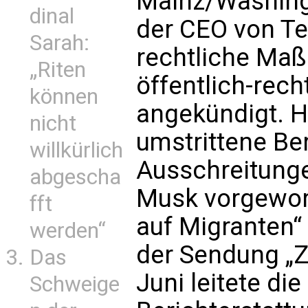
Mainz/Washingt
dinal
der CEO von Te
Sarah:
rechtliche Ma
„Riten
öffentlich-rec
können
angekündigt. Hi
nicht
umstrittene Ber
willkürlich
Ausschreitungen
abgescha
Musk vorgeworf
fft
auf Migranten“
werden“
der Sendung „Z
Das
Juni leitete di
Schweige