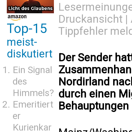
Lesermeinung
Druckansicht
|
Top-15
Tippfehler mel
meist-
diskutiert
Der Sender hat
Zusammenhang 
Ein Signal
Nordirland na
des
Himmels?
durch einen Mi
Emeritiert
Behauptungen ü
er
Kurienkar