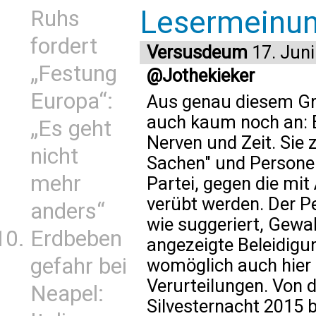
Lesermeinu
Ruhs
fordert
Versusdeum
17. Juni
„Festung
@Jothekieker
Europa“:
Aus genau diesem Gru
auch kaum noch an: Es
„Es geht
Nerven und Zeit. Sie
nicht
Sachen" und Personen
mehr
Partei, gegen die mi
verübt werden. Der P
anders“
wie suggeriert, Gewal
Erdbeben
angezeigte Beleidigun
gefahr bei
womöglich auch hier n
Verurteilungen. Von 
Neapel:
Silvesternacht 2015 b