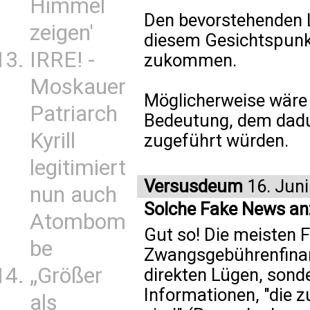
Himmel
Den bevorstehenden 
zeigen'
diesem Gesichtspunk
IRRE! -
zukommen.
Moskauer
Möglicherweise wäre 
Patriarch
Bedeutung, dem dadur
Kyrill
zugeführt würden.
legitimiert
Versusdeum
16. Juni
nun auch
Solche Fake News an
Atombom
Gut so! Die meisten 
be
Zwangsgebührenfinan
„Größer
direkten Lügen, sond
Informationen, "die 
als