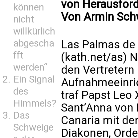
von Herausfor
können
Von Armin Sch
nicht
willkürlich
abgescha
Las Palmas de 
fft
(kath.net/as) 
werden“
den Vertretern
Ein Signal
Aufnahmeeinri
des
traf Papst Leo 
Himmels?
Sant’Anna von
Das
Canaria mit den
Schweige
Diakonen, Orde