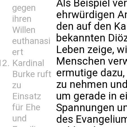
Als Beispiel ve
gegen
ehrwürdigen An
ihren
den auf den Ka
Willen
bekannten Diöz
euthanasi
Leben zeige, w
ert
Menschen verw
Kardinal
ermutige dazu, 
Burke ruft
zu nehmen und
zu
um gerade in ei
Einsatz
Spannungen un
für Ehe
und
des Evangelium