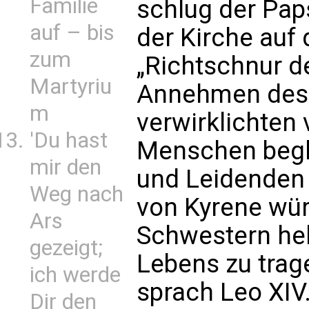
Familie
schlug der Pap
auf – bis
der Kirche auf 
zum
„Richtschnur de
Martyriu
Annehmen des K
m
verwirklichten 
'Du hast
Menschen begle
mir den
und Leidenden
Weg nach
von Kyrene wür
Ars
Schwestern hel
gezeigt;
Lebens zu trag
ich werde
sprach Leo XIV
Dir den