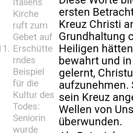
Italiens
ersten Betrach
Kirche
Kreuz Christi a
ruft zum
Grundhaltung c
Gebet auf
Heiligen hätte
Erschütte
bewahrt und in
rndes
Beispiel
gelernt, Christu
für die
aufzunehmen. Si
Kultur des
sein Kreuz an
Todes:
Wellen von Uns
Seniorin
überwunden.
wurde