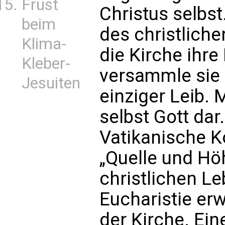
Frust
Christus selbst
beim
des christlich
Klima-
die Kirche ihre
Kleber-
versammle sie 
Jesuiten
einziger Leib. 
selbst Gott da
Vatikanische Ko
„Quelle und H
christlichen L
Eucharistie erw
der Kirche. Ein