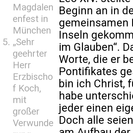
Magdalen
Beginn an in d
enfest in
gemeinsamen Be
München
Inseln gekomme
„Sehr
im Glauben“. Da
geehrter
Worte, die er b
Herr
Pontifikates g
Erzbischo
bin ich Christ,
f Koch,
habe untersch
mit
jeder einen ei
großer
Doch alle seie
Verwunde
am Aufbau der 