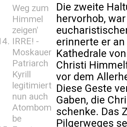
Die zweite Halt
Weg zum
hervorhob, war 
Himmel
eucharistischen
zeigen'
erinnerte er an 
IRRE! -
Moskauer
Kathedrale von
Patriarch
Christi Himmel
Kyrill
vor dem Allerhe
legitimiert
Diese Geste ver
nun auch
Gaben, die Chri
Atombom
schenke. Das Zi
be
Pilgerweges se