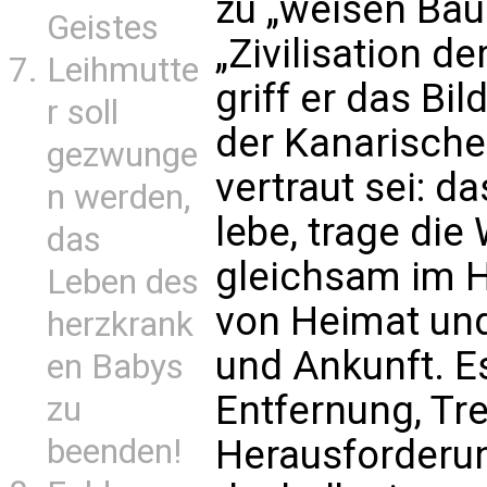
zu „weisen Bau
Geistes
„Zivilisation d
Leihmutte
griff er das Bi
r soll
der Kanarische
gezwunge
vertraut sei: d
n werden,
lebe, trage die
das
gleichsam im 
Leben des
von Heimat un
herzkrank
und Ankunft. E
en Babys
Entfernung, Tr
zu
beenden!
Herausforderu