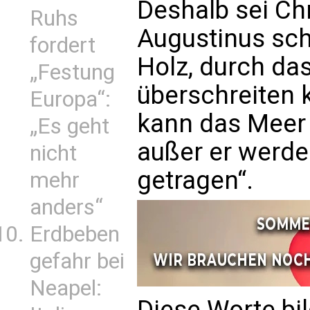
Deshalb sei Ch
Ruhs
Augustinus schr
fordert
Holz, durch da
„Festung
überschreiten
Europa“:
kann das Meer 
„Es geht
außer er werde
nicht
getragen“.
mehr
anders“
Erdbeben
gefahr bei
Neapel:
Diese Worte bi