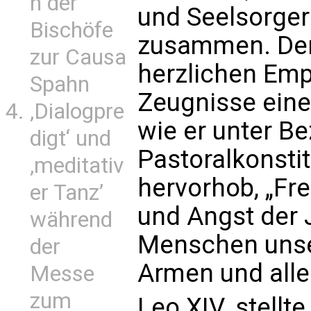
n der
und Seelsorger
Bischöfe
zusammen. Der
zur Causa
herzlichen Emp
Spahn
Zeugnisse einer
‚Dialogpre
wie er unter B
digt‘ und
Pastoralkonsti
‚meditativ
hervorhob, „Fr
er Tanz’
und Angst der 
während
Menschen unser
der
Armen und alle
Messe
zum
Leo XIV. stell