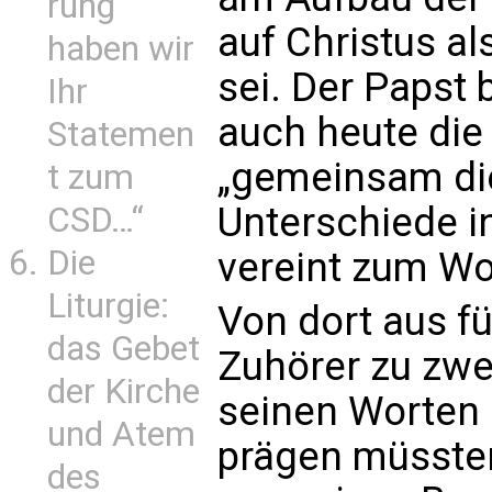
rung
auf Christus a
haben wir
sei. Der Papst 
Ihr
auch heute die
Statemen
„gemeinsam die
t zum
Unterschiede i
CSD…“
Die
vereint zum Woh
Liturgie:
Von dort aus fü
das Gebet
Zuhörer zu zwe
der Kirche
seinen Worten 
und Atem
prägen müssten
des