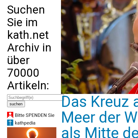
Suchen
Sie im
kath.net
Archiv in
über
70000
Artikeln:
Das Kreuz 
Meer der We
als Mitte d