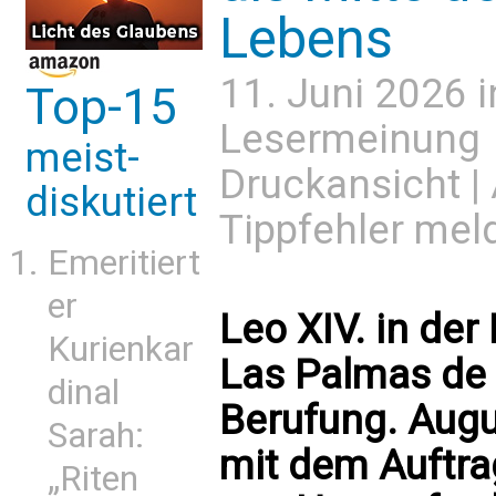
Lebens
11. Juni 2026 
Top-15
Lesermeinung
meist-
Druckansicht
|
diskutiert
Tippfehler mel
Emeritiert
er
Leo XIV. in der
Kurienkar
Las Palmas de 
dinal
Berufung. Augu
Sarah:
mit dem Auftrag
„Riten