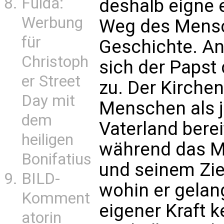
Fulda:
deshalb eigne e
Werbung
Weg des Mensc
für
Geschichte. A
Christoph
sich der Papst
er Street
zu. Der Kirche
Day mit
Menschen als 
dem
Vaterland berei
heiligen
während das M
Bonifatius
und seinem Zie
BILD-
wohin er gelang
Komment
eigener Kraft 
atorin