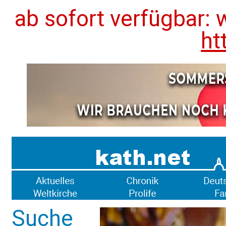
ab sofort verfügbar: 
ht
Suche