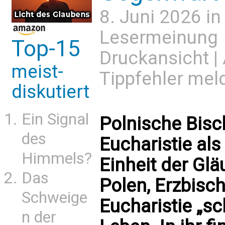
8. Juni 2026 i
Lesermeinung
Top-15
Druckansicht
|
meist-
Tippfehler mel
diskutiert
Ein Signal
Polnische Bisc
des
Eucharistie al
Himmels?
Einheit der Gl
Das
Polen, Erzbisch
Schweige
Eucharistie „s
n der