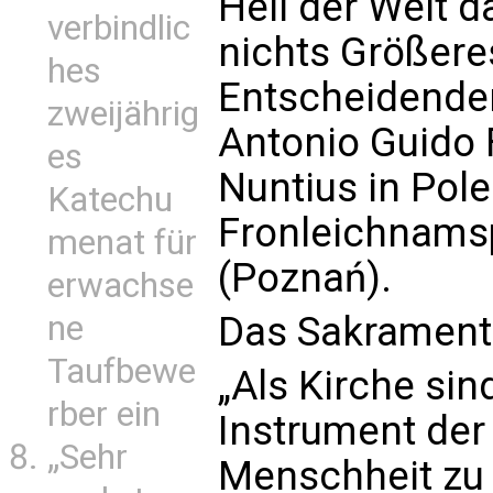
Heil der Welt d
verbindlic
nichts Größere
hes
Entscheidender
zweijährig
Antonio Guido F
es
Nuntius in Pol
Katechu
Fronleichnams
menat für
(Poznań).
erwachse
ne
Das Sakrament 
Taufbewe
„Als Kirche sin
rber ein
Instrument der 
„Sehr
Menschheit zu 