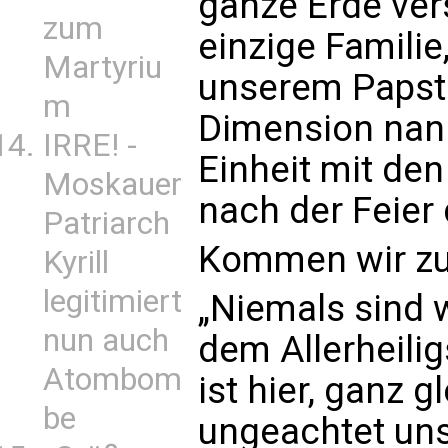
ganze Erde vers
zum
einzige Familie,
Martyriu
unserem Papst b
m
Dimension nann
IRRE! -
Einheit mit de
Moskauer
nach der Feier
Patriarch
Kommen wir zur
Kyrill
legitimiert
„Niemals sind w
nun auch
dem Allerheili
Atombom
ist hier, ganz g
be
ungeachtet uns