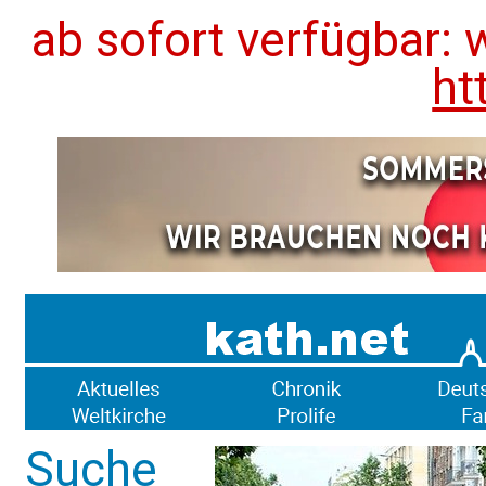
ab sofort verfügbar: 
ht
Suche