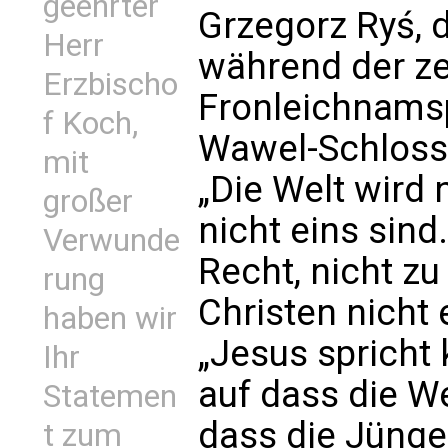
geehrter
Grzegorz Ryś, d
Herr
während der ze
Erzbischo
Fronleichnams
f Koch,
Wawel-Schloss
mit
„Die Welt wird 
großer
nicht eins sind
Verwunde
Recht, nicht zu
rung
Christen nicht 
haben wir
„Jesus spricht k
Ihr
auf dass die We
Statemen
dass die Jünger
t zum