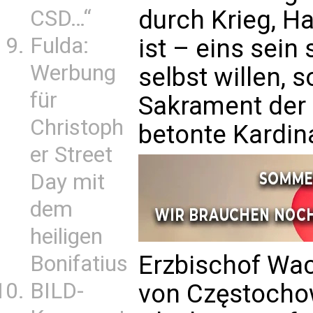
durch Krieg, H
CSD…“
Fulda:
ist – eins sein 
Werbung
selbst willen,
für
Sakrament der 
Christoph
betonte Kardina
er Street
Day mit
dem
heiligen
Erzbischof Wac
Bonifatius
BILD-
von Częstochow