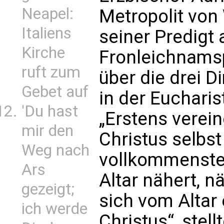
Neapel:
Metropolit von
Italiens
seiner Predigt
Kirche
Fronleichnams
ruft zum
über die drei D
Gebet auf
in der Eucharis
'Du hast
„Erstens verein
mir den
Christus selbst
Weg nach
vollkommenste
Ars
Altar nähert, n
gezeigt;
sich vom Altar 
ich werde
Christus“, stell