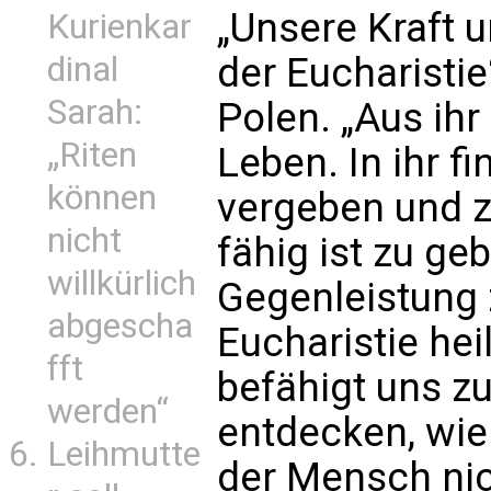
„Unsere Kraft 
Kurienkar
dinal
der Eucharistie
Sarah:
Polen. „Aus ih
„Riten
Leben. In ihr fi
können
vergeben und zu
nicht
fähig ist zu ge
willkürlich
Gegenleistung 
abgescha
Eucharistie he
fft
befähigt uns z
werden“
entdecken, wie 
Leihmutte
der Mensch nich