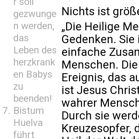
r soll
Nichts ist größ
gezwunge
„Die Heilige Me
n werden,
das
Gedenken. Sie 
Leben des
einfache Zusa
herzkrank
Menschen. Die 
en Babys
Ereignis, das au
zu
ist Jesus Chris
beenden!
wahrer Mensch
Bistum
Durch sie werd
Huelva
Kreuzesopfer, da
führt