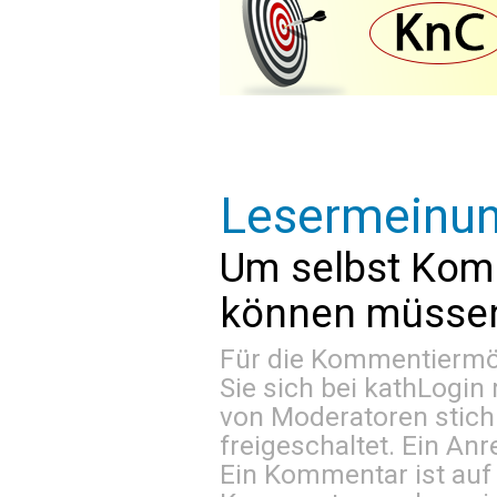
Lesermeinu
Um selbst Kom
können müssen 
Für die Kommentiermög
Sie sich bei
kathLogin 
von Moderatoren stich
freigeschaltet. Ein Anr
Ein Kommentar ist auf