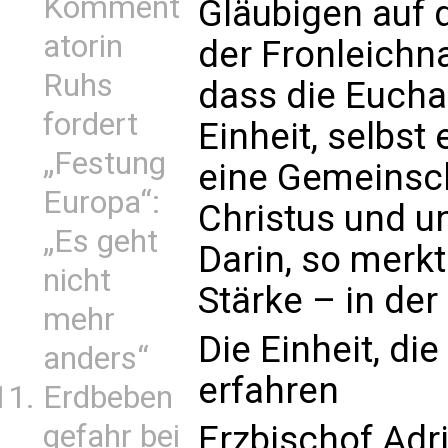
Komment
Gläubigen auf
atorin
der Fronleichn
Ruhs
dass die Eucha
fordert
Einheit, selbs
„Festung
eine Gemeinsch
Europa“:
Christus und un
„Es geht
Darin, so merkt
nicht
Stärke – in der
mehr
Die Einheit, die
anders“
erfahren
Erdbeben
gefahr bei
Erzbischof Adr