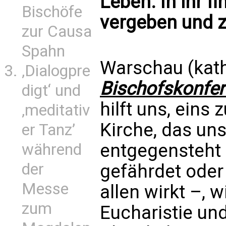
Leben. In ihr fi
Bischöfe
vergeben und z
zur Causa
Spahn
Warschau (kath
‚Dialogpre
Bischofskonfe
digt‘ und
hilft uns, eins 
‚meditativ
Kirche, das uns
er Tanz’
entgegensteht 
während
der
gefährdet oder
Messe
allen wirkt –, 
zum
Eucharistie und