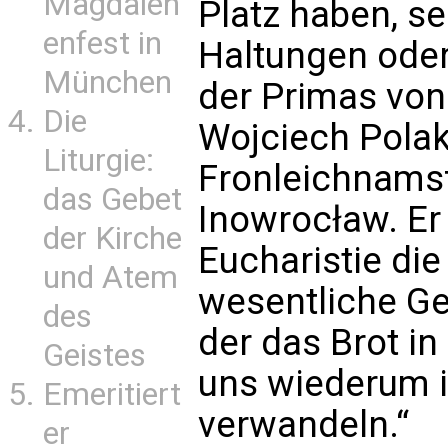
Magdalen
Platz haben, se
enfest in
Haltungen oder
München
der Primas von
Die
Wojciech Polak
Liturgie:
Fronleichnamsf
das Gebet
Inowrocław. Er 
der Kirche
Eucharistie die
und Atem
wesentliche Ge
des
der das Brot in
Geistes
uns wiederum i
Emeritiert
verwandeln.“
er