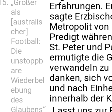
„Größer
Erfahrungen. Er
als
sagte Erzbischo
[australis
Metropolit von 
cher]
Predigt währen
Football:
St. Peter und P
Die
ermutigte die G
unstoppb
verwandeln zu l
are
danken, sich v
Wiederbel
und nach Einhe
ebung
innerhalb der K
des
Glaubens“
„Lasst uns zur