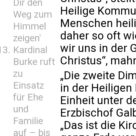
Dir den
Heilige Kommu
Weg zum
Menschen heili
Himmel
daher so oft w
zeigen'
wir uns in der
Kardinal
Christus“, mahn
Burke ruft
zu
„Die zweite Dim
Einsatz
in der Heiligen
für Ehe
Einheit unter d
und
Erzbischof Gal
Familie
„Das ist die Ki
auf – bis