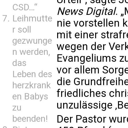
CSD…“
News Digital
. 
Leihmutte
nie vorstellen 
r soll
mit einer straf
gezwunge
wegen der Verk
n werden,
Evangeliums zu
das
vor allem Sorg
Leben des
die Grundfreihe
herzkrank
friedliches chr
en Babys
unzulässige ‚Be
zu
Der Pastor wur
beenden!