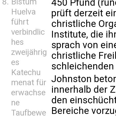
Bistum
450 Pfund (rund
Huelva
prüft derzeit e
führt
christliche Org
verbindlic
Institute, die i
hes
sprach von ein
zweijährig
christliche Fre
es
schleichenden 
Katechu
Johnston beton
menat für
innerhalb der 
erwachse
den einschücht
ne
Bereiche vorzu
Taufbewe