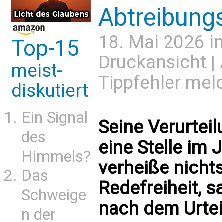
Abtreibungsk
18. Mai 2026 i
Top-15
Druckansicht
|
meist-
Tippfehler mel
diskutiert
Ein Signal
Seine Verurteil
des
eine Stelle im
Himmels?
verheiße nichts
Das
Redefreiheit, s
Schweige
nach dem Urtei
n der