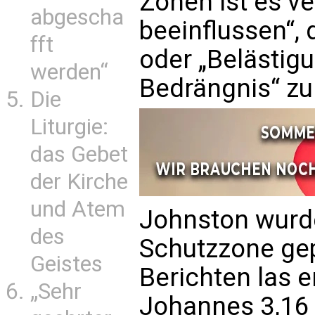
Zonen ist es v
abgescha
beeinflussen“,
fft
oder „Belästig
werden“
Bedrängnis“ zu
Die
Liturgie:
das Gebet
der Kirche
und Atem
Johnston wurde
des
Schutzzone gep
Geistes
Berichten las 
„Sehr
Johannes 3,16 