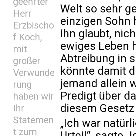
geehrter
Welt so sehr ge
Herr
einzigen Sohn h
Erzbischo
ihn glaubt, nic
f Koch,
ewiges Leben h
mit
Abtreibung in s
großer
könnte damit de
Verwunde
jemand allein 
rung
Predigt über d
haben wir
diesem Gesetz 
Ihr
Statemen
„Ich war natürl
t zum
Urteil“, sagte