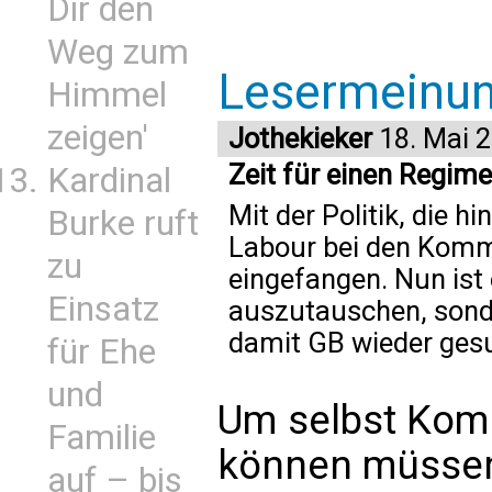
Dir den
Weg zum
Lesermeinu
Himmel
zeigen'
Jothekieker
18. Mai 
Zeit für einen Regim
Kardinal
Mit der Politik, die hi
Burke ruft
Labour bei den Komm
zu
eingefangen. Nun ist 
Einsatz
auszutauschen, sond
damit GB wieder ges
für Ehe
und
Um selbst Kom
Familie
können müssen 
auf – bis