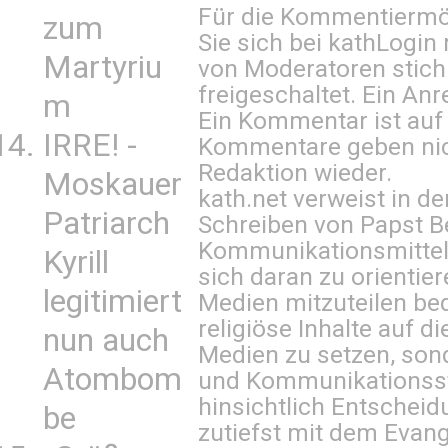
Für die Kommentiermög
zum
Sie sich bei
kathLogin 
Martyriu
von Moderatoren stich
freigeschaltet. Ein Anr
m
Ein Kommentar ist auf
IRRE! -
Kommentare geben nic
Redaktion wieder.
Moskauer
kath.net verweist in
Patriarch
Schreiben von Papst B
Kommunikationsmittel 
Kyrill
sich daran zu orientie
legitimiert
Medien mitzuteilen be
religiöse Inhalte auf 
nun auch
Medien zu setzen, sond
Atombom
und Kommunikationsst
hinsichtlich Entscheid
be
zutiefst mit dem Eva