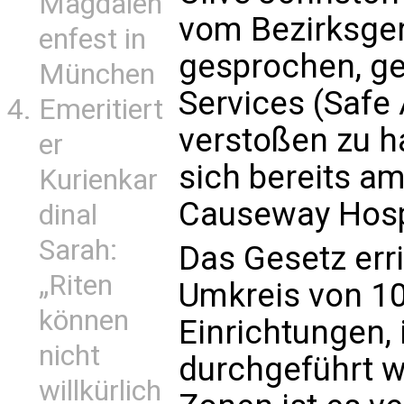
Magdalen
vom Bezirksger
enfest in
gesprochen, ge
München
Services (Safe
Emeritiert
verstoßen zu ha
er
sich bereits am
Kurienkar
Causeway Hospi
dinal
Sarah:
Das Gesetz err
„Riten
Umkreis von 1
können
Einrichtungen,
nicht
durchgeführt w
willkürlich