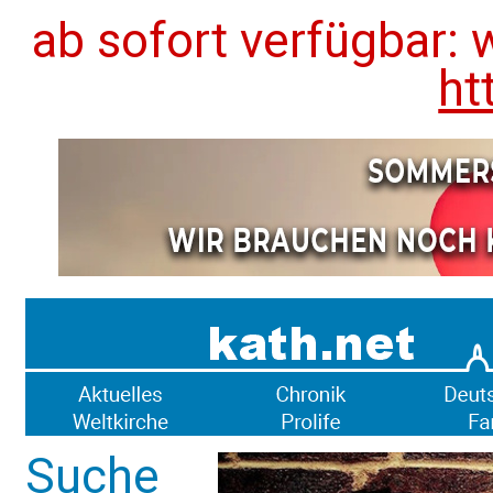
ab sofort verfügbar: 
ht
Suche