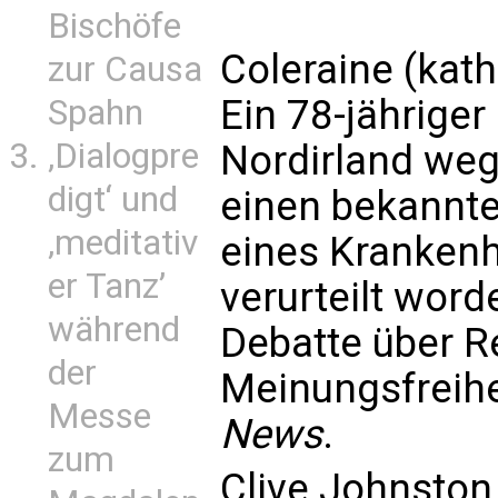
Bischöfe
Coleraine (kath
zur Causa
Ein 78-jähriger
Spahn
‚Dialogpre
Nordirland weg
digt‘ und
einen bekannte
‚meditativ
eines Krankenh
er Tanz’
verurteilt worde
während
Debatte über Re
der
Meinungsfreihe
Messe
News
.
zum
Clive Johnston