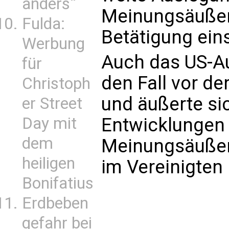
anders“
Meinungsäußer
Fulda:
Betätigung ein
Werbung
Auch das US-A
für
den Fall vor d
Christoph
und äußerte si
er Street
Day mit
Entwicklungen 
dem
Meinungsäußeru
heiligen
im Vereinigten
Bonifatius
Erdbeben
gefahr bei