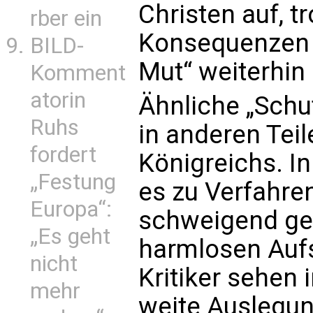
Christen auf, t
rber ein
Konsequenzen 
BILD-
Mut“ weiterhin 
Komment
atorin
Ähnliche „Schu
Ruhs
in anderen Teil
fordert
Königreichs. I
„Festung
es zu Verfahre
Europa“:
schweigend geb
„Es geht
harmlosen Aufs
nicht
Kritiker sehen 
mehr
weite Auslegung