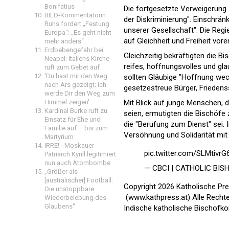
Bonifatius
Die fortgesetzte Verweigerung s
BILD-Kommentatorin
der Diskriminierung". Einschr
Ruhs fordert „Festung
unserer Gesellschaft". Die Reg
Europa“: „Es geht nicht
auf Gleichheit und Freiheit vore
mehr anders“
Erdbebengefahr bei
Gleichzeitig bekräftigten die Bi
Neapel: Italiens Kirche
reifes, hoffnungsvolles und gl
ruft zum Gebet auf
'Du hast mir den Weg
sollten Gläubige "Hoffnung weck
nach Ars gezeigt; ich
gesetzestreue Bürger, Friedens
werde Dir den Weg zum
Himmel zeigen'
Mit Blick auf junge Menschen, d
Kardinal Burke ruft zu
seien, ermutigten die Bischöfe
Einsatz für Ehe und
die "Berufung zum Dienst" sei. I
Familie auf – bis zum
Versöhnung und Solidarität mit
Martyrium
IRRE! - Moskauer
pic.twitter.com/SLMtivrG
Patriarch Kyrill legitimiert
nun auch Atombombe
— CBCI | CATHOLIC BIS
„Größer als
[australischer] Football:
Copyright 2026 Katholische Pr
Die unstoppbare
(www.kathpress.at) Alle Recht
Wiederbelebung des
Glaubens“
Indische katholische Bischofko