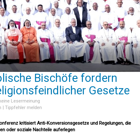
olische Bischöfe fordern
ligionsfeindlicher Gesetze
 keine Lesermeinung
n
|
Tippfehler melden
onferenz kritisiert Anti-Konversionsgesetze und Regelungen, die
den oder soziale Nachteile auferlegen