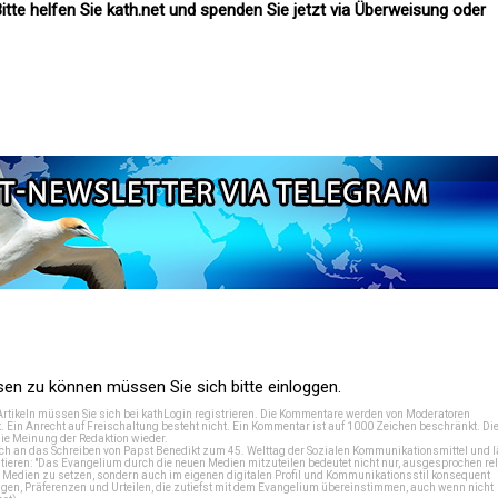
itte helfen Sie kath.net und spenden Sie jetzt via Überweisung oder
n zu können müssen Sie sich bitte einloggen.
Artikeln müssen Sie sich bei
kathLogin registrieren
. Die Kommentare werden von Moderatoren
t. Ein Anrecht auf Freischaltung besteht nicht. Ein Kommentar ist auf 1000 Zeichen beschränkt. Di
e Meinung der Redaktion wieder.
 an das Schreiben von Papst Benedikt zum 45. Welttag der Sozialen Kommunikationsmittel und lä
tieren: "Das Evangelium durch die neuen Medien mitzuteilen bedeutet nicht nur, ausgesprochen rel
en Medien zu setzen, sondern auch im eigenen digitalen Profil und Kommunikationsstil konsequent
en, Präferenzen und Urteilen, die zutiefst mit dem Evangelium übereinstimmen, auch wenn nicht