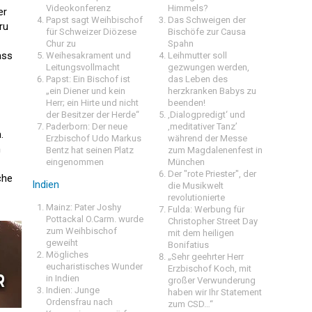
Videokonferenz
Himmels?
er
Papst sagt Weihbischof
Das Schweigen der
ru
für Schweizer Diözese
Bischöfe zur Causa
Chur zu
Spahn
ass
Weihesakrament und
Leihmutter soll
Leitungsvollmacht
gezwungen werden,
Papst: Ein Bischof ist
das Leben des
„ein Diener und kein
herzkranken Babys zu
Herr; ein Hirte und nicht
beenden!
der Besitzer der Herde“
‚Dialogpredigt‘ und
Paderborn: Der neue
‚meditativer Tanz’
.
Erzbischof Udo Markus
während der Messe
n
Bentz hat seinen Platz
zum Magdalenenfest in
eingenommen
München
Der "rote Priester", der
che
Indien
die Musikwelt
revolutionierte
Mainz: Pater Joshy
Fulda: Werbung für
Pottackal O.Carm. wurde
Christopher Street Day
zum Weihbischof
mit dem heiligen
geweiht
Bonifatius
Mögliches
„Sehr geehrter Herr
eucharistisches Wunder
Erzbischof Koch, mit
in Indien
großer Verwunderung
Indien: Junge
haben wir Ihr Statement
Ordensfrau nach
zum CSD…“