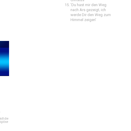
'Du hast mir den Weg
nach Ars gezeigt; ich
werde Dir den Weg zum
Himmel zeigen'
e
dt die
igiöse