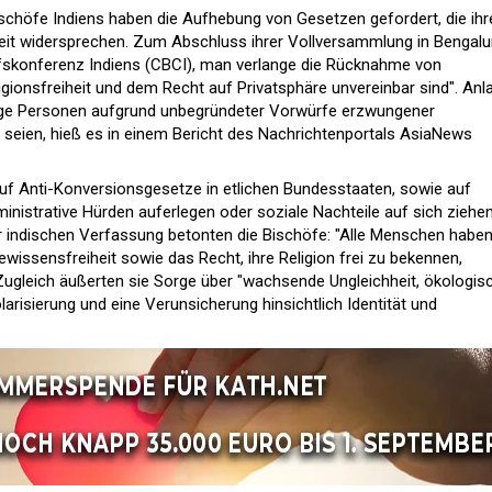
ischöfe Indiens haben die Aufhebung von Gesetzen gefordert, die ihr
heit widersprechen. Zum Abschluss ihrer Vollversammlung in Bengalu
ofskonferenz Indiens (CBCI), man verlange die Rücknahme von
igionsfreiheit und dem Recht auf Privatsphäre unvereinbar sind". Anl
ldige Personen aufgrund unbegründeter Vorwürfe erzwungener
 seien, hieß es in einem Bericht des Nachrichtenportals AsiaNews
 auf Anti-Konversionsgesetze in etlichen Bundesstaaten, sowie auf
inistrative Hürden auferlegen oder soziale Nachteile auf sich ziehen
er indischen Verfassung betonten die Bischöfe: "Alle Menschen habe
issensfreiheit sowie das Recht, ihre Religion frei zu bekennen,
Zugleich äußerten sie Sorge über "wachsende Ungleichheit, ökologis
arisierung und eine Verunsicherung hinsichtlich Identität und