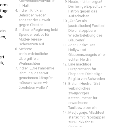
Konversionsvorwürfen
Heute, nicht morgen!
 Form
in Haft
Der heilige Expeditus –
efüge
Indien: Kritik an
Patron gegen das
Behörden wegen
Aufschieben
te
anhaltender Gewalt
„Größer als
gegen Christen
[australischer] Football:
Indische Regierung hebt
"ein
Die unstoppbare
Spendenverbot für
Wiederbelebung des
hen,
Mutter-Teresa-
Glaubens“
Schwestern auf
Joan Leslie: Das
Mehrere
Hollywood-
christenfeindliche
Glaubenszeugnis einer
ert
Übergriffe an
echten Heldin
ik,
Weihnachten
Eine mächtige
Indien: „Die Pandemie
Fürsprecherin für
lehrt uns, dass wir
Ehepaare: Die heilige
gemeinsam kämpfen
Birgitta von Schweden
müssen, wenn wir
Bistum Huelva führt
überleben wollen“
verbindliches
zweijähriges
Katechumenat für
erwachsene
Taufbewerber ein
Medjugorje: Mladifest
startet mit Papstappell
zur Rückkehr zu
Christus