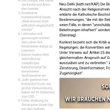
Die Liturgie: das Gebet
Neu-Delhi (kath.net/KAP) Die B
der Kirche und Atem
des Geistes
Ansicht nach der Religionsfrei
Emeritierter
erklärte die Katholische Bisch
Kurienkardinal Sarah:
Bestimmungen, "die mit der Rel
„Riten können nicht
seien Fälle, in denen "unschu
willkürlich abgeschafft
werden“
Bekehrungen inhaftiert" worden
Leihmutter soll
(Dienstag).
gezwungen werden,
Konkret bezieht sich die Kritik
das Leben des
herzkranken Babys zu
Regelungen, die Konvertiten adm
beenden!
Unter Verweis auf Artikel 25 d
Bistum Huelva führt
gleichermaßen Anspruch auf Gew
verbindliches
auszuüben und zu verbreiten." 
zweijähriges
Katechumenat für
Zerstörung, Desinformation, Pol
erwachsene
Zugehörigkeit".
Taufbewerber ein
„Sehr geehrter Herr
Erzbischof Koch, mit
großer Verwunderung
haben wir Ihr Statement
zum CSD…“
Fulda: Werbung für
Christopher Street Day
mit dem heiligen