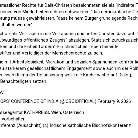
taatlicher Rechte für Dalit-Christen bezeichneten sie als "indirekte
änkungen von Minderheitenrechten schwächten "das demokratische G
ierung müsse gewährleisten, "dass keinem Bürger grundlegende Rech
nthalten werden".
schöfe ihr Vertrauen in die Verfassung und riefen Christen dazu auf, 
aubwürdiges öffentliches Zeugnis" abzulegen. Statt sich zurückzuzie
en und die Einheit fördern". Ein christliches Leben bedeute,
stifter und Verteidiger der Menschenrechte zu sein.
ie mit Arbeitslosigkeit, Migration und sozialen Spannungen konfronti
 zu stärkerem gesellschaftlichem Engagement sowie auch in der Polit
n einem Klima der Polarisierung wolle die Kirche weiter auf Dialog,
 Benachteiligten setzen.
6V
HOPS' CONFERENCE OF INDIA (@CBCIOFFICIAL)
February 9, 2026
esseagentur KATHPRESS, Wien, Österreich
e vorbehalten
nferenz (Ausschnitt) (c) Indische katholische Bischofskonferenz