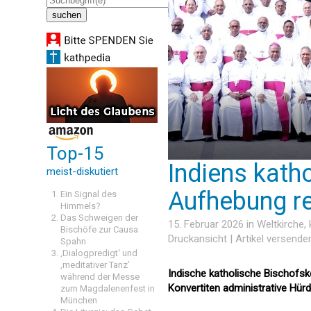
Top-15
Indiens kath
meist-diskutiert
Aufhebung re
Ein Signal des
Himmels?
Das Schweigen der
15. Februar 2026 in
Weltkirche
,
Bischöfe zur Causa
Druckansicht
|
Artikel versende
Spahn
‚Dialogpredigt‘ und
‚meditativer Tanz’
Indische katholische Bischofsk
während der Messe
Konvertiten administrative Hür
zum Magdalenenfest in
München