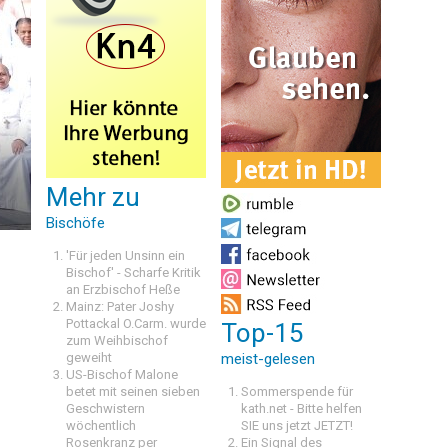
Mehr zu
Bischöfe
'Für jeden Unsinn ein
Bischof' - Scharfe Kritik
an Erzbischof Heße
Mainz: Pater Joshy
Pottackal O.Carm. wurde
Top-15
zum Weihbischof
geweiht
meist-gelesen
US-Bischof Malone
betet mit seinen sieben
Sommerspende für
Geschwistern
kath.net - Bitte helfen
wöchentlich
SIE uns jetzt JETZT!
Rosenkranz per
Ein Signal des