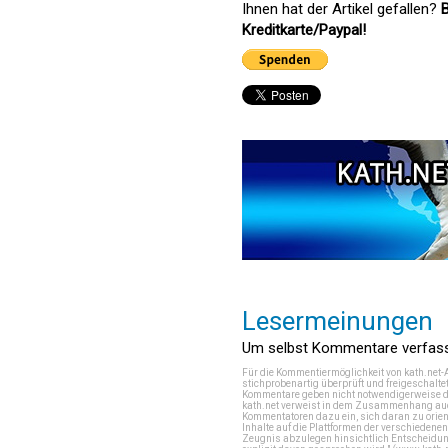
Ihnen hat der Artikel gefallen?
B
Kreditkarte/Paypal!
Lesermeinungen
Um selbst Kommentare verfasse
Für die Kommentiermöglichkeit von kath.net-
stichprobenartig überprüft und freigeschalte
Kommentare geben nicht notwendigerweise di
kath.net verweist in dem Zusammenhang auch
Kommentatoren dazu ein, sich daran zu orien
Inhalte auf die Plattformen der verschieden
Zeugnis abzulegen hinsichtlich Entscheidung