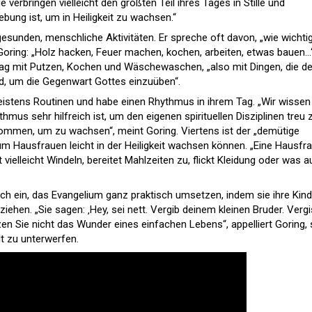
Sie verbringen vielleicht den größten Teil ihres Tages in Stille und
bung ist, um in Heiligkeit zu wachsen.“
t gesunden, menschliche Aktivitäten. Er spreche oft davon, „wie wichti
t Goring: „Holz hacken, Feuer machen, kochen, arbeiten, etwas bauen…
 Tag mit Putzen, Kochen und Wäschewaschen, „also mit Dingen, die 
nd, um die Gegenwart Gottes einzuüben“.
eistens Routinen und habe einen Rhythmus in ihrem Tag. „Wir wissen
hmus sehr hilfreich ist, um den eigenen spirituellen Disziplinen treu 
ommen, um zu wachsen“, meint Goring. Viertens ist der „demütige
um Hausfrauen leicht in der Heiligkeit wachsen können. „Eine Hausfr
 vielleicht Windeln, bereitet Mahlzeiten zu, flickt Kleidung oder was 
ich ein, das Evangelium ganz praktisch umsetzen, indem sie ihre Kind
iehen. „Sie sagen: ‚Hey, sei nett. Vergib deinem kleinen Bruder. Verg
tzen Sie nicht das Wunder eines einfachen Lebens“, appelliert Goring, 
lt zu unterwerfen.