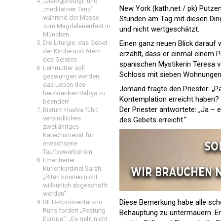
‚Dialogpredigt‘ und
New York (kath.net / pk) Putzen
‚meditativer Tanz’
während der Messe
Stunden am Tag mit diesen Ding
zum Magdalenenfest in
und nicht wertgeschätzt.
München
Die Liturgie: das Gebet
Einen ganz neuen Blick darauf w
der Kirche und Atem
erzählt, dass er einmal einem P
des Geistes
spanischen Mystikerin Teresa von
Leihmutter soll
Schloss mit sieben Wohnungen, v
gezwungen werden,
das Leben des
Jemand fragte den Priester: „Pa
herzkranken Babys zu
Kontemplation erreicht haben? U
beenden!
Der Priester antwortete: „Ja – 
Bistum Huelva führt
verbindliches
des Gebets erreicht.“
zweijähriges
Katechumenat für
erwachsene
Taufbewerber ein
Emeritierter
Kurienkardinal Sarah:
„Riten können nicht
willkürlich abgeschafft
werden“
Diese Bemerkung habe alle scho
BILD-Kommentatorin
Ruhs fordert „Festung
Behauptung zu untermauern. Erst
Europa“: „Es geht nicht