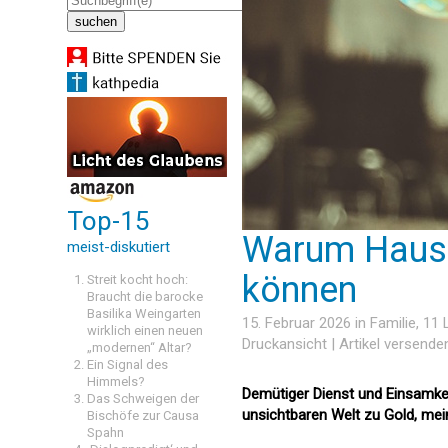
Top-15
Warum Hausfr
meist-diskutiert
können
Streit kocht hoch:
Braucht die barocke
Basilika Weingarten
15. Februar 2026 in
Familie
, 11
wirklich einen neuen
Druckansicht
|
Artikel versende
„modernen“ Altar?
Ein Signal des
Himmels?
Demütiger Dienst und Einsamkeit
Das Schweigen der
unsichtbaren Welt zu Gold, mein
Bischöfe zur Causa
Spahn