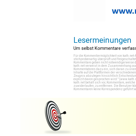
Lesermeinungen
Um selbst Kommentare verfasse
Für die Kommentiermöglichkeit von kath.net-
stichprobenartig überprüft und freigeschalte
Kommentare geben nicht notwendigerweise di
kath.net verweist in dem Zusammenhang auch
Kommentatoren dazu ein, sich daran zu orien
Inhalte auf die Plattformen der verschieden
Zeugnis abzulegen hinsichtlich Entscheidung
explizit davon gesprochen wird." (
www.kath.
kath.net behält sich vor, Kommentare, welch
zuwiderlaufen, zu entfernen. Die Benutzer k
Kommentaren keine Korrespondenz geführt werd