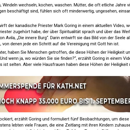
, Windeln wechseln, kochen, waschen. Mütter, die oft etliche Jahre vi
en beschäftigt sind, fühlen sich oft minderwertig, ungesehen, eins
irft der kanadische Priester Mark Goring in einem aktuellen Video, w
riester zugehört habe, der über Spiritualität sprach und über das Wer
 Avila, „Die innere Burg“. Darin entwirft sie das Bild von der Seele al
on denen jede ein Schritt auf die Vereinigung mit Gott hin ist.
ter, haben Sie Menschen getroffen, die diese Höhen der Heiligkeit u
nd wenn ja, wo würden Sie sie finden?“, erzählt Goring in einem Vid
es ist selten. Aber viele Hausfrauen haben diese Höhen der Heiligkeit
ckiert, erzählt Goring und formuliert fünf Beobachtungen, um diese
ens lebten viele Frauen, die eine Zeitlang mit ihren Kindern zuhaus