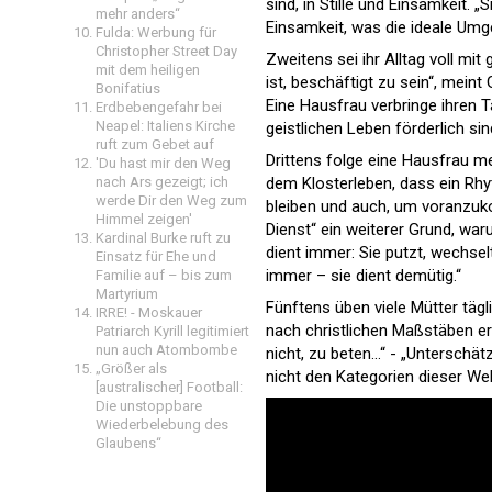
sind, in Stille und Einsamkeit. „
mehr anders“
Einsamkeit, was die ideale Umge
Fulda: Werbung für
Christopher Street Day
Zweitens sei ihr Alltag voll mi
mit dem heiligen
ist, beschäftigt zu sein“, mein
Bonifatius
Eine Hausfrau verbringe ihren
Erdbebengefahr bei
Neapel: Italiens Kirche
geistlichen Leben förderlich si
ruft zum Gebet auf
Drittens folge eine Hausfrau m
'Du hast mir den Weg
nach Ars gezeigt; ich
dem Klosterleben, dass ein Rhyt
werde Dir den Weg zum
bleiben und auch, um voranzuk
Himmel zeigen'
Dienst“ ein weiterer Grund, war
Kardinal Burke ruft zu
dient immer: Sie putzt, wechselt
Einsatz für Ehe und
immer – sie dient demütig.“
Familie auf – bis zum
Martyrium
Fünftens üben viele Mütter tägl
IRRE! - Moskauer
nach christlichen Maßstäben erz
Patriarch Kyrill legitimiert
nun auch Atombombe
nicht, zu beten...“ - „Unterschä
„Größer als
nicht den Kategorien dieser We
[australischer] Football:
Die unstoppbare
Wiederbelebung des
Glaubens“