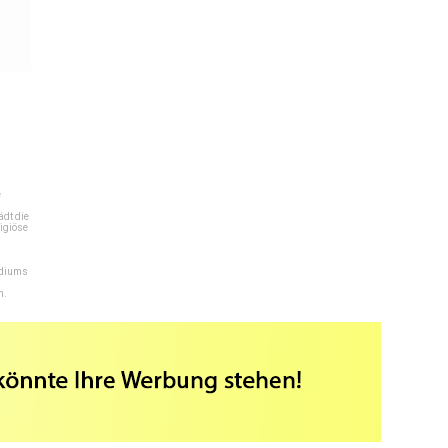
e
dt die
igiöse
ediums
n.