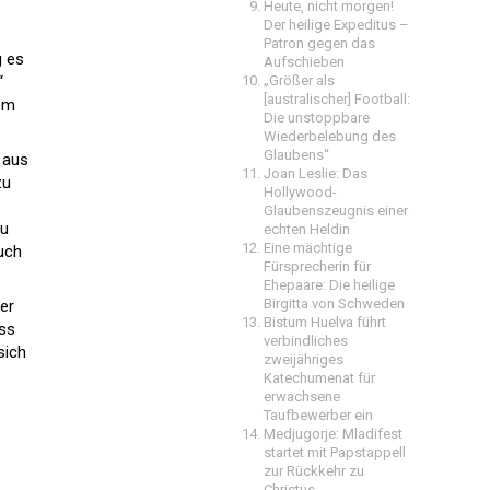
Heute, nicht morgen!
Der heilige Expeditus –
Patron gegen das
g es
Aufschieben
“
„Größer als
[australischer] Football:
dem
Die unstoppbare
Wiederbelebung des
Glaubens“
 aus
Joan Leslie: Das
zu
Hollywood-
Glaubenszeugnis einer
au
echten Heldin
Eine mächtige
auch
Fürsprecherin für
Ehepaare: Die heilige
Birgitta von Schweden
er
Bistum Huelva führt
iss
verbindliches
sich
zweijähriges
Katechumenat für
erwachsene
Taufbewerber ein
Medjugorje: Mladifest
startet mit Papstappell
zur Rückkehr zu
Christus