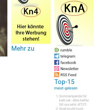
Mehr zu
Top-15
meist-gelesen
Sommerspende für
kath.net - Bitte helfen
SIE uns jetzt JETZT!
Streit kocht hoch: