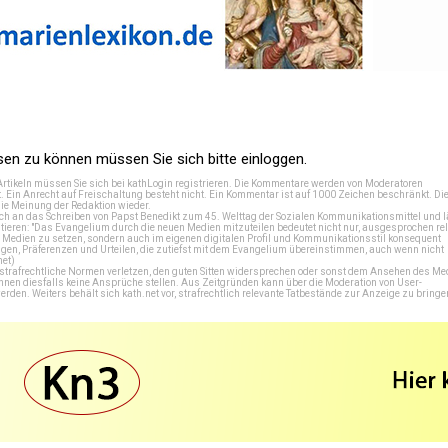
n zu können müssen Sie sich bitte einloggen.
Artikeln müssen Sie sich bei
kathLogin registrieren
. Die Kommentare werden von Moderatoren
t. Ein Anrecht auf Freischaltung besteht nicht. Ein Kommentar ist auf 1000 Zeichen beschränkt. Di
e Meinung der Redaktion wieder.
 an das Schreiben von Papst Benedikt zum 45. Welttag der Sozialen Kommunikationsmittel und lä
tieren: "Das Evangelium durch die neuen Medien mitzuteilen bedeutet nicht nur, ausgesprochen rel
en Medien zu setzen, sondern auch im eigenen digitalen Profil und Kommunikationsstil konsequent
en, Präferenzen und Urteilen, die zutiefst mit dem Evangelium übereinstimmen, auch wenn nicht
net
)
e strafrechtliche Normen verletzen, den guten Sitten widersprechen oder sonst dem Ansehen des M
önnen diesfalls keine Ansprüche stellen. Aus Zeitgründen kann über die Moderation von User-
en. Weiters behält sich kath.net vor, strafrechtlich relevante Tatbestände zur Anzeige zu bringe