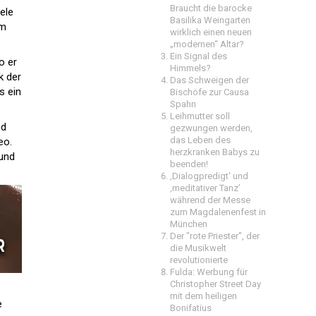
Braucht die barocke
ele
Basilika Weingarten
am
wirklich einen neuen
„modernen“ Altar?
Ein Signal des
o er
Himmels?
k der
Das Schweigen der
s ein
Bischöfe zur Causa
Spahn
Leihmutter soll
nd
gezwungen werden,
das Leben des
eo.
herzkranken Babys zu
 und
beenden!
‚Dialogpredigt‘ und
‚meditativer Tanz’
während der Messe
zum Magdalenenfest in
München
Der "rote Priester", der
die Musikwelt
revolutionierte
Fulda: Werbung für
Christopher Street Day
mit dem heiligen
e
Bonifatius