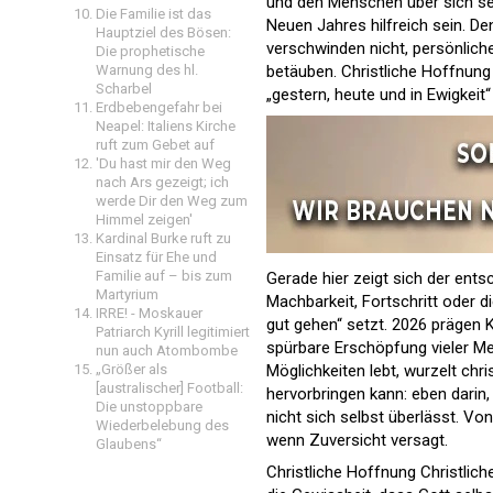
und den Menschen über sich sel
Die Familie ist das
Neuen Jahres hilfreich sein. De
Hauptziel des Bösen:
verschwinden nicht, persönlich
Die prophetische
Warnung des hl.
betäuben. Christliche Hoffnung 
Scharbel
„gestern, heute und in Ewigkeit“
Erdbebengefahr bei
Neapel: Italiens Kirche
ruft zum Gebet auf
'Du hast mir den Weg
nach Ars gezeigt; ich
werde Dir den Weg zum
Himmel zeigen'
Kardinal Burke ruft zu
Einsatz für Ehe und
Familie auf – bis zum
Gerade hier zeigt sich der ent
Martyrium
Machbarkeit, Fortschritt oder d
IRRE! - Moskauer
gut gehen“ setzt. 2026 prägen K
Patriarch Kyrill legitimiert
spürbare Erschöpfung vieler M
nun auch Atombombe
„Größer als
Möglichkeiten lebt, wurzelt ch
[australischer] Football:
hervorbringen kann: eben darin,
Die unstoppbare
nicht sich selbst überlässt. Von
Wiederbelebung des
wenn Zuversicht versagt.
Glaubens“
Christliche Hoffnung Christliche