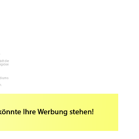
e
dt die
igiöse
ediums
n.