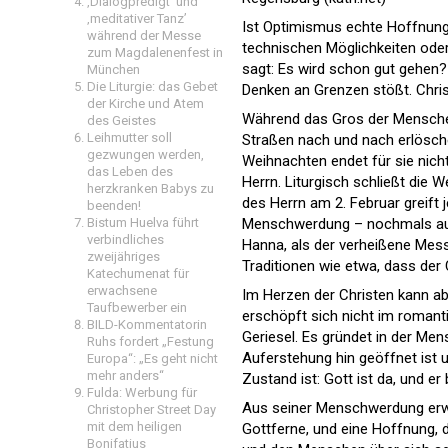
‚Dialogpredigt‘ und
‚meditativer Tanz’
Ist Optimismus echte Hoffnung? 
während der Messe
technischen Möglichkeiten oder 
zum Magdalenenfest in
sagt: Es wird schon gut gehen? 
München
Die Liturgie: das Gebet
Denken an Grenzen stößt. Chris
der Kirche und Atem
Während das Gros der Mensche
des Geistes
Leihmutter soll
Straßen nach und nach erlöschen
gezwungen werden,
Weihnachten endet für sie nic
das Leben des
Herrn. Liturgisch schließt die 
herzkranken Babys zu
des Herrn am 2. Februar greift
beenden!
Bistum Huelva führt
Menschwerdung – nochmals auf;
verbindliches
Hanna, als der verheißene Messi
zweijähriges
Traditionen wie etwa, dass der 
Katechumenat für
erwachsene
Im Herzen der Christen kann a
Taufbewerber ein
erschöpft sich nicht im romant
BILD-Kommentatorin
Geriesel. Es gründet in der Me
Ruhs fordert „Festung
Auferstehung hin geöffnet ist 
Europa“: „Es geht nicht
mehr anders“
Zustand ist: Gott ist da, und er
Fulda: Werbung für
Aus seiner Menschwerdung erwäc
Christopher Street Day
mit dem heiligen
Gottferne, und eine Hoffnung, 
Bonifatius