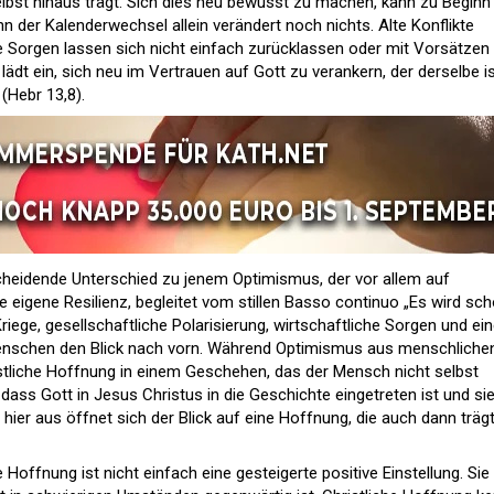
bst hinaus trägt. Sich dies neu bewusst zu machen, kann zu Beginn
nn der Kalenderwechsel allein verändert noch nichts. Alte Konflikte
e Sorgen lassen sich nicht einfach zurücklassen oder mit Vorsätzen
lädt ein, sich neu im Vertrauen auf Gott zu verankern, der derselbe i
 (Hebr 13,8).
scheidende Unterschied zu jenem Optimismus, der vor allem auf
ie eigene Resilienz, begleitet vom stillen Basso continuo „Es wird sc
riege, gesellschaftliche Polarisierung, wirtschaftliche Sorgen und ei
enschen den Blick nach vorn. Während Optimismus aus menschliche
ristliche Hoffnung in einem Geschehen, das der Mensch nicht selbst
 dass Gott in Jesus Christus in die Geschichte eingetreten ist und si
 hier aus öffnet sich der Blick auf eine Hoffnung, die auch dann trägt
 Hoffnung ist nicht einfach eine gesteigerte positive Einstellung. Sie 