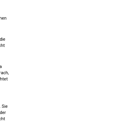
chen
die
cht
a
rach,
htet
. Sie
oder
cht