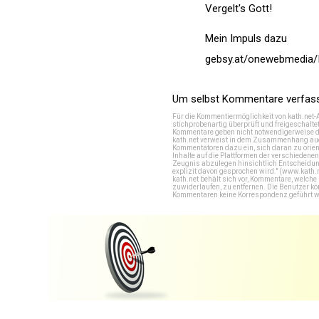
Vergelt's Gott!
Mein Impuls dazu
gebsy.at/onewebmedi
Um selbst Kommentare verfasse
Für die Kommentiermöglichkeit von kath.net-
stichprobenartig überprüft und freigeschalte
Kommentare geben nicht notwendigerweise di
kath.net verweist in dem Zusammenhang auch
Kommentatoren dazu ein, sich daran zu orien
Inhalte auf die Plattformen der verschieden
Zeugnis abzulegen hinsichtlich Entscheidung
explizit davon gesprochen wird." (
www.kath.
kath.net behält sich vor, Kommentare, welch
zuwiderlaufen, zu entfernen. Die Benutzer k
Kommentaren keine Korrespondenz geführt werd