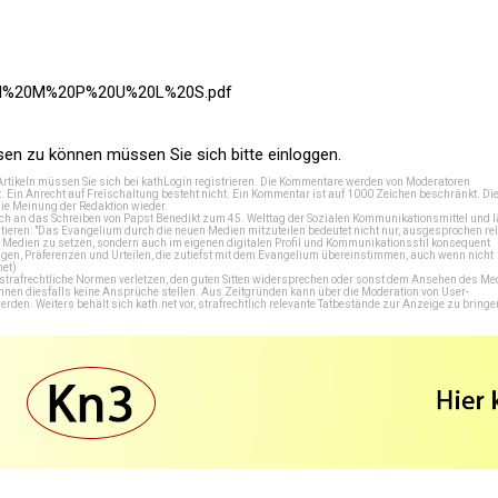
a/I%20M%20P%20U%20L%20S.pdf
n zu können müssen Sie sich bitte einloggen.
Artikeln müssen Sie sich bei
kathLogin registrieren
. Die Kommentare werden von Moderatoren
t. Ein Anrecht auf Freischaltung besteht nicht. Ein Kommentar ist auf 1000 Zeichen beschränkt. Di
e Meinung der Redaktion wieder.
 an das Schreiben von Papst Benedikt zum 45. Welttag der Sozialen Kommunikationsmittel und lä
tieren: "Das Evangelium durch die neuen Medien mitzuteilen bedeutet nicht nur, ausgesprochen rel
en Medien zu setzen, sondern auch im eigenen digitalen Profil und Kommunikationsstil konsequent
en, Präferenzen und Urteilen, die zutiefst mit dem Evangelium übereinstimmen, auch wenn nicht
net
)
e strafrechtliche Normen verletzen, den guten Sitten widersprechen oder sonst dem Ansehen des M
önnen diesfalls keine Ansprüche stellen. Aus Zeitgründen kann über die Moderation von User-
en. Weiters behält sich kath.net vor, strafrechtlich relevante Tatbestände zur Anzeige zu bringe