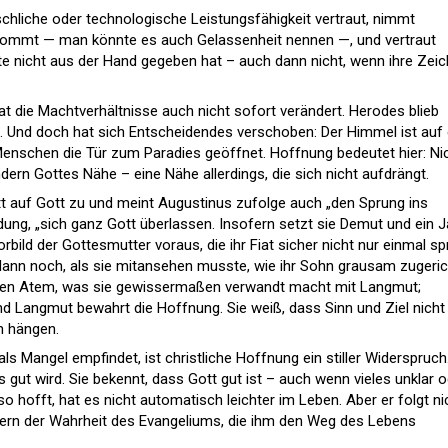
liche oder technologische Leistungsfähigkeit vertraut, nimmt
 kommt — man könnte es auch Gelassenheit nennen —, und vertraut
te nicht aus der Hand gegeben hat – auch dann nicht, wenn ihre Zei
hat die Machtverhältnisse auch nicht sofort verändert. Herodes blieb
. Und doch hat sich Entscheidendes verschoben: Der Himmel ist auf 
schen die Tür zum Paradies geöffnet. Hoffnung bedeutet hier: Ni
dern Gottes Nähe – eine Nähe allerdings, die sich nicht aufdrängt.
tt auf Gott zu und meint Augustinus zufolge auch „den Sprung ins
ung, „sich ganz Gott überlassen. Insofern setzt sie Demut und ein J
ild der Gottesmutter voraus, die ihr Fiat sicher nicht nur einmal sp
ann noch, als sie mitansehen musste, wie ihr Sohn grausam zugeric
ngen Atem, was sie gewissermaßen verwandt macht mit Langmut;
d Langmut bewahrt die Hoffnung. Sie weiß, dass Sinn und Ziel nicht
n hängen.
 als Mangel empfindet, ist christliche Hoffnung ein stiller Widerspruch
 gut wird. Sie bekennt, dass Gott gut ist – auch wenn vieles unklar 
so hofft, hat es nicht automatisch leichter im Leben. Aber er folgt ni
ern der Wahrheit des Evangeliums, die ihm den Weg des Lebens