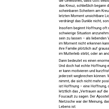
die Gewissheit, dass Gott selb
das Kreuz, schließlich begann 
scheinbaren Scheitern am Kreuz
letzten Moment unsichtbare Li
verdrängt das Dunkle nicht, son
Insofern beginnt Hoffnung oft n
schwierige Situation anzunehme
sein zu lassen – als liebenden 
im Moment nicht erkennen kann
ihre Familie plötzlich auf grau
im Mutterleib stirbt, oder an a
Dann bedeutet es einen enormen
Und doch hat echte Hoffnung ei
er kann motivieren und kurzfri
jederzeit wegbrechen können.
nimmt, die sich nicht mehr posi
ist Hoffnung – eine Hoffnung, di
letztlich das „Vertrauen auf die
Foucault zu sagen. Der Apostel 
Nietzsche war der Meinung, d
Lebens ist.