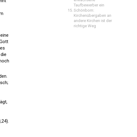
nnt
Taufbewerber ein
Schönborn:
um
Kirchenübergaben an
andere Kirchen ist der
richtige Weg
 eine
Gott
 es
 die
 noch
den.
sch;
ägt,
,24).