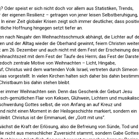
Oder speist er sich nicht doch vor allem aus Statistiken, Trends,
der eigenen Resilienz – getragen von jener leisen Selbstberuhigung,
In einer Zeit globaler Krisen zeigt sich immer deutlicher, dass positi
tliche Hoffnung hingegen setzt tiefer an.
n nach Neujahr den Weihnachtsschmuck abhängt, die Lichter auf d
 und der Alltag wieder die Oberhand gewinnt, feiern Christen weiter
ht am 26. Dezember und auch nicht mit dem Fest der Erscheinung de
Weihnachtszeit mit dem Fest der Taufe des Herrn; das Fest der Darste
 jedoch zentrale Motive von Weihnachten – Licht, Hingabe,
 Christus wird dem wartenden Volk Israel, vertreten durch Simeon
as vorgestellt. In vielen Kirchen halten sich daher bis dahin bestimm
Christbaum bis dahin stehen bleibt.
ber immer Weihnachten sein. Denn das Geschenk der Geburt Jesu
isch-gemütlichen Flair von Keksen, Glühwein, Lichtern und musikali
nschwerdung Gottes selbst, die von Anfang an auf Kreuz und
und nicht einen Moment in der Heilsgeschichte markiert, sondern ein
 bleibt. Christus ist der Emmanuel, der „Gott mit uns“.
hst die Kraft der Erlösung, also die Befreiung von Sünde, Tod und
die nicht aus menschlicher Zuversicht stammt, sondern Gabe Gottes 