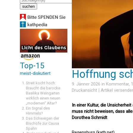
Top-15
Hoffnung sc
meist-diskutiert
Streit kocht hoch:
9. Jänner 2026 in
Kommentar
, 
Braucht die barocke
Druckansicht
|
Artikel versende
Basilika Weingarten
wirklich einen neuen
„modernen“ Altar?
In einer Kultur, die Unsicherheit
Ein Signal des
muss nicht beweisen, dass alles
Himmels?
Dorothea Schmidt
Das Schweigen der
Bischöfe zur Causa
Spahn
Regensburg (kath.net)