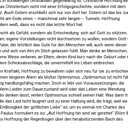
st in schwierigen Umständen gegenwärtig ist. Christliche Hoffnung ke
das Christentum nicht mit einer Erfolgsgeschichte, sondern mit dem
. Auch Ostern erschließt sich nur von dort her. Ostern ist das bis z
cht am Ende eines – manchmal sehr langen – Tunnels. Hoffnung
dern weiß, dass es nicht das letzte Wort hat.
icht als Gefühl, sondern als Entscheidung: sich auf Gott zu stützen,
n, eigene Vorstellungen nicht durchsetzen zu wollen, sondern Gott 
Vater, der letztlich das Gute für den Menschen will, auch wenn dieser
 und sich von ihm im Stich gelassen fühlt. Man denke an Menschen,
same Weise verlieren, an Eltern, deren Kind kurz nach der Geburt oder
ndere Schicksalsschläge, die unvermittelt ins Leben einbrechen.
 Kraftakt, Hoffnung zu bewahren oder sich neu für sie zu entschei
nen längeren Atem als bloßer Optimismus. „Optimismus ist nicht fal
stig handlungsfähig machen. Doch er lebt von Voraussetzungen, die
 Wenn Leiden zum Dauerzustand wird oder das Leben eine Wendung
tiv denken lässt, verliert Optimismus schnell seinen Halt. Was dann tr
e das Leid nicht leugnet und zu einer Haltung wird, die trägt, weil sie
 Endlosigkeit der göttlichen Liebe“ ist, um es einmal mit Charles des
Paulus formuliert es so: „Auf Hoffnung hin sind wir gerettet“ (Röm 8
ass Hoffnung der Regenbogen über den herabstürzenden Bach des