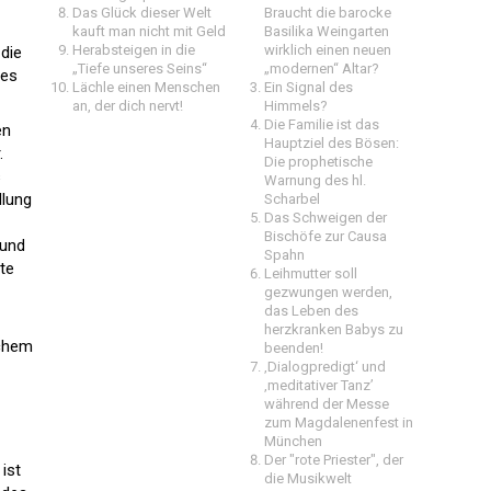
Das Glück dieser Welt
Braucht die barocke
kauft man nicht mit Geld
Basilika Weingarten
Herabsteigen in die
wirklich einen neuen
 die
„Tiefe unseres Seins“
„modernen“ Altar?
ves
Lächle einen Menschen
Ein Signal des
an, der dich nervt!
Himmels?
Die Familie ist das
en
Hauptziel des Bösen:
.
Die prophetische
s
Warnung des hl.
llung
Scharbel
Das Schweigen der
Bischöfe zur Causa
 und
Spahn
te
Leihmutter soll
gezwungen werden,
das Leben des
herzkranken Babys zu
schem
beenden!
‚Dialogpredigt‘ und
‚meditativer Tanz’
während der Messe
zum Magdalenenfest in
München
Der "rote Priester", der
ist
die Musikwelt