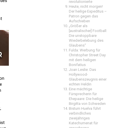
 des
revolutionierte
Heute, nicht morgen!
Der heilige Expeditus –
Patron gegen das
st
Aufschieben
„Größer als
[australischer] Football:
Die unstoppbare
Wiederbelebung des
Glaubens“
Fulda: Werbung für
Christopher Street Day
mit dem heiligen
Bonifatius
Joan Leslie: Das
Hollywood-
hon
Glaubenszeugnis einer
ne
echten Heldin
Eine mächtige
n
Fürsprecherin für
Ehepaare: Die heilige
e
Birgitta von Schweden
,
Bistum Huelva führt
verbindliches
zweijähriges
ist
Katechumenat für
erwachsene