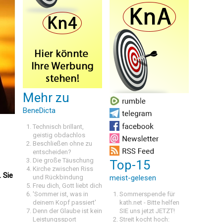
Mehr zu
BeneDicta
Technisch brillant,
geistig obdachlos
Beschließen ohne zu
entscheiden?
Die große Täuschung
Top-15
Kirche zwischen Riss
. Sie
und Rückbindung
meist-gelesen
Freu dich, Gott liebt dich
'Sommer ist, was in
Sommerspende für
deinem Kopf passiert'
kath.net - Bitte helfen
Denn der Glaube ist kein
SIE uns jetzt JETZT!
Leistungssport
Streit kocht hoch: