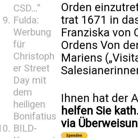
Orden einzutret
CSD…“
trat 1671 in d
Fulda:
Franziska von 
Werbung
für
Ordens Von de
Christoph
Mariens („Visit
er Street
Salesianerinne
Day mit
dem
Ihnen hat der A
heiligen
helfen Sie kath
Bonifatius
via Überweisun
BILD-