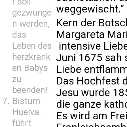
r soll
weggewischt.“
gezwunge
Kern der Botsch
n werden,
Margareta Mari
das
intensive Lieb
Leben des
herzkrank
Juni 1675 sah s
en Babys
Liebe entflamm
zu
Das Hochfest d
beenden!
Jesu wurde 185
Bistum
die ganze katho
Huelva
Es wird am Fre
führt