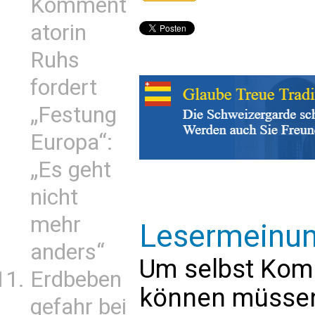
Komment
atorin
Ruhs
fordert
„Festung
Europa“:
„Es geht
nicht
mehr
Lesermeinu
anders“
Um selbst Kom
Erdbeben
können müssen 
gefahr bei