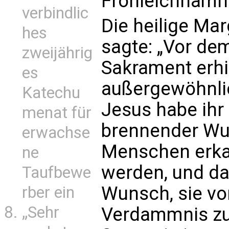
Fronleichnamh 
verbindlic
Die heilige Ma
hes
sagte: „Vor dem
zweijährig
Sakrament erhi
es
außergewöhnlic
Katechu
Jesus habe ihr 
menat für
brennender Wu
erwachse
Menschen erkan
ne
werden, und da
Taufbewe
Wunsch, sie v
rber ein
„Sehr
Verdammnis zu