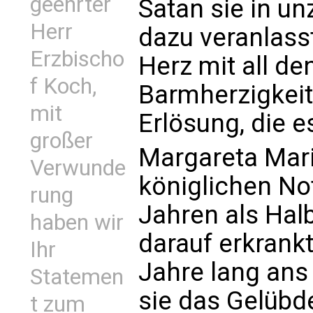
geehrter
Satan sie in unz
Herr
dazu veranlass
Erzbischo
Herz mit all de
f Koch,
Barmherzigkeit
mit
Erlösung, die e
großer
Margareta Mari
Verwunde
königlichen No
rung
Jahren als Halb
haben wir
darauf erkrank
Ihr
Jahre lang ans
Statemen
sie das Gelübde
t zum