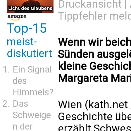
Druckansicht
|
Tippfehler mel
Top-15
meist-
Wenn wir beich
diskutiert
Sünden ausgelö
kleine Geschich
Ein Signal
Margareta Mar
des
Himmels?
Das
Wien (kath.net 
Schweige
Geschichte übe
n der
erzählt Schwe