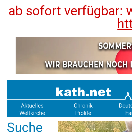
ab sofort verfügbar: 
ht
Suche