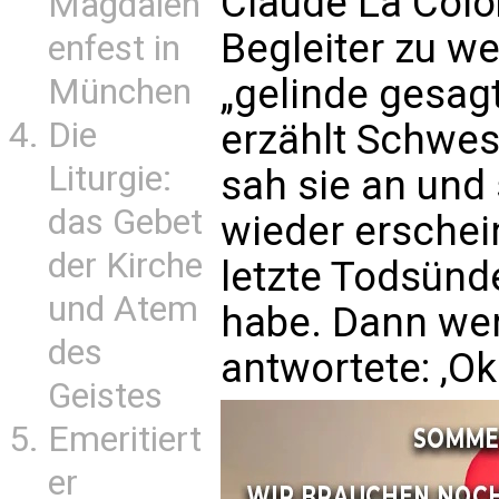
Claude La Colom
Magdalen
Begleiter zu we
enfest in
„gelinde gesag
München
Die
erzählt Schwes
Liturgie:
sah sie an und 
das Gebet
wieder erschein
der Kirche
letzte Todsünde
und Atem
habe. Dann wer
des
antwortete: ,Oka
Geistes
Emeritiert
er