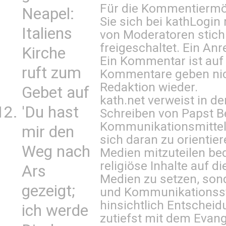
Für die Kommentiermög
Neapel:
Sie sich bei
kathLogin 
Italiens
von Moderatoren stich
freigeschaltet. Ein Anr
Kirche
Ein Kommentar ist auf
ruft zum
Kommentare geben nic
Redaktion wieder.
Gebet auf
kath.net verweist in
'Du hast
Schreiben von Papst B
Kommunikationsmittel 
mir den
sich daran zu orientie
Weg nach
Medien mitzuteilen be
religiöse Inhalte auf 
Ars
Medien zu setzen, sond
gezeigt;
und Kommunikationsst
hinsichtlich Entscheid
ich werde
zutiefst mit dem Eva