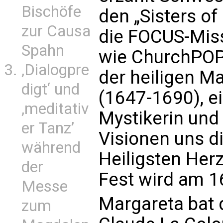
Bischöfe
den „Sisters of
zur Causa
die FOCUS-Miss
Spahn
wie ChurchPOP 
‚Dialogpre
der heiligen M
digt‘ und
(1647-1690), e
‚meditativ
Mystikerin und
er Tanz’
Visionen uns d
während
Heiligsten Her
der
Fest wird am 16
Messe
Margareta bat 
zum