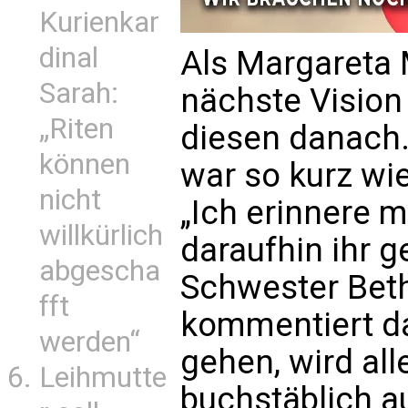
Kurienkar
dinal
Als Margareta 
Sarah:
nächste Vision 
„Riten
diesen danach.
können
war so kurz wie
nicht
„Ich erinnere m
willkürlich
daraufhin ihr ge
abgescha
Schwester Be
fft
kommentiert da
werden“
gehen, wird all
Leihmutte
buchstäblich a