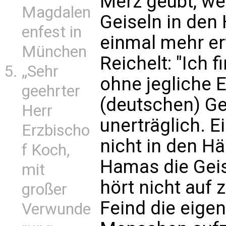
Merz geübt, we
Magdalen
Geiseln in den
enfest in
einmal mehr er
München
Reichelt: "Ich 
„Sehr
ohne jegliche 
geehrter
(deutschen) Ge
Herr
unerträglich. E
Erzbischo
nicht in den Hä
f Koch,
Hamas die Geis
mit
hört nicht auf
großer
Feind die eige
Verwunde