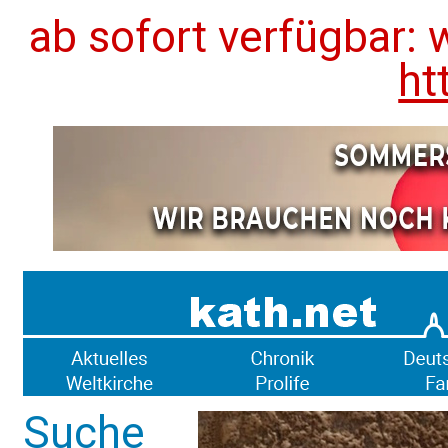
ab sofort verfügbar: 
ht
Suche