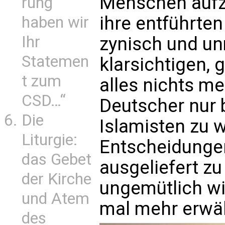
Menschen aufz
rung
ihre entführten
haben wir
Ihr
zynisch und un
Statemen
klarsichtigen, 
t zum
alles nichts me
CSD…“
Deutscher nur 
Die
Islamisten zu 
Liturgie:
Entscheidungen
das Gebet
ausgeliefert zu
der Kirche
ungemütlich wi
und Atem
mal mehr erwä
des