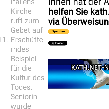
Ihnen hat der A
Italiens
helfen Sie kath
Kirche
ruft zum
via Überweisun
Gebet auf
Erschütte
rndes
Beispiel
für die
Kultur des
Todes:
Seniorin
wurde