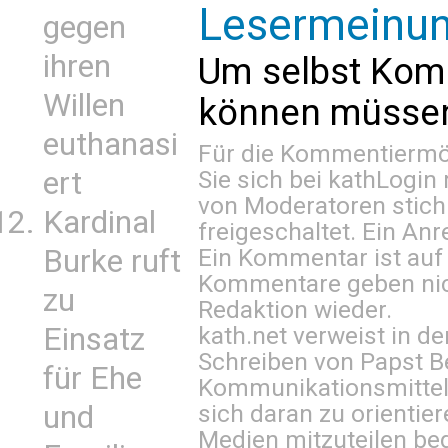
Lesermeinu
gegen
ihren
Um selbst Kom
Willen
können müssen 
euthanasi
Für die Kommentiermög
ert
Sie sich bei
kathLogin 
von Moderatoren stich
Kardinal
freigeschaltet. Ein Anr
Burke ruft
Ein Kommentar ist auf
Kommentare geben nic
zu
Redaktion wieder.
Einsatz
kath.net verweist in
Schreiben von Papst B
für Ehe
Kommunikationsmittel 
und
sich daran zu orientie
Medien mitzuteilen be