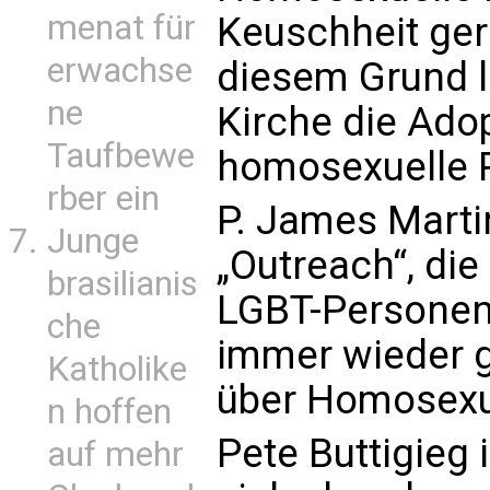
menat für
Keuschheit ger
erwachse
diesem Grund l
ne
Kirche die Ado
Taufbewe
homosexuelle 
rber ein
P. James Martin
Junge
„Outreach“, die
brasilianis
LGBT-Personen 
che
immer wieder g
Katholike
über Homosexua
n hoffen
Pete Buttigieg i
auf mehr