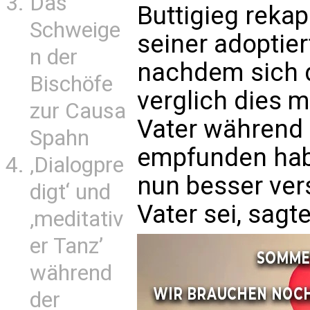
Das
Buttigieg rekapi
Schweige
seiner adoptier
n der
nachdem sich d
Bischöfe
verglich dies 
zur Causa
Vater während 
Spahn
empfunden hab
‚Dialogpre
nun besser vers
digt‘ und
Vater sei, sagte
‚meditativ
er Tanz’
während
der