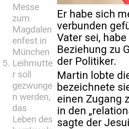
Messe
Er habe sich m
zum
verbunden gefüh
Magdalen
Vater sei, habe
enfest in
Beziehung zu Go
München
der Politiker.
Leihmutte
r soll
Martin lobte d
gezwunge
bezeichnete sie
n werden,
einen Zugang zu
das
in den „relation
Leben des
sagte der Jesui