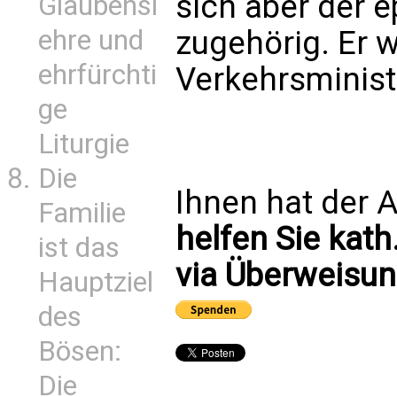
sich aber der 
Glaubensl
ehre und
zugehörig. Er 
ehrfürchti
Verkehrsminist
ge
Liturgie
Die
Ihnen hat der A
Familie
helfen Sie kath
ist das
via Überweisun
Hauptziel
des
Bösen:
Die