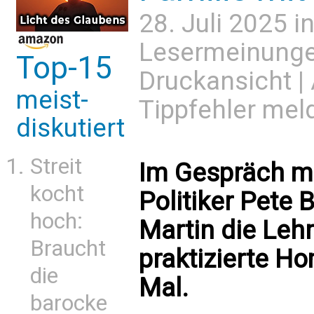
28. Juli 2025 i
Lesermeinung
Top-15
Druckansicht
|
meist-
Tippfehler mel
diskutiert
Streit
Im Gespräch m
kocht
Politiker Pete 
hoch:
Martin die Lehr
Braucht
praktizierte Ho
die
Mal.
barocke