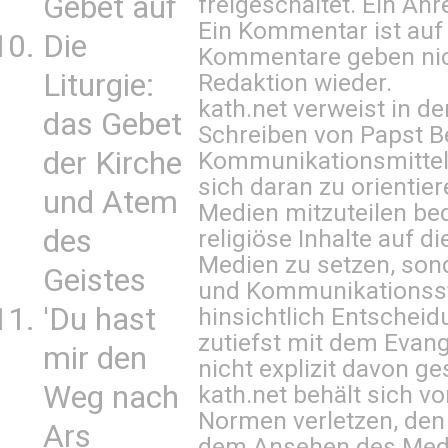
Gebet auf
freigeschaltet. Ein Anr
Ein Kommentar ist auf
Die
Kommentare geben nic
Liturgie:
Redaktion wieder.
kath.net verweist in
das Gebet
Schreiben von Papst B
der Kirche
Kommunikationsmittel 
sich daran zu orientie
und Atem
Medien mitzuteilen be
des
religiöse Inhalte auf 
Medien zu setzen, sond
Geistes
und Kommunikationsst
'Du hast
hinsichtlich Entscheid
zutiefst mit dem Eva
mir den
nicht explizit davon ge
Weg nach
kath.net behält sich v
Normen verletzen, den
Ars
dem Ansehen des Mediu