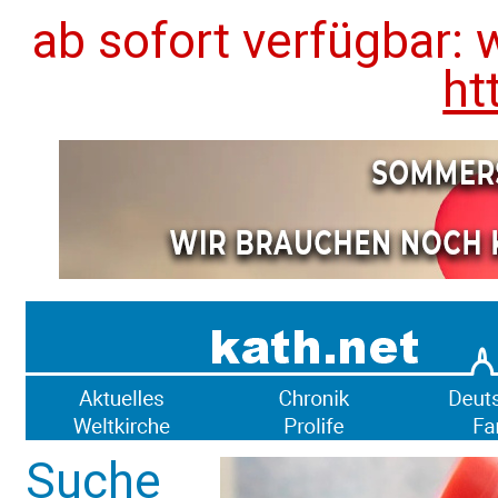
ab sofort verfügbar: 
ht
Suche