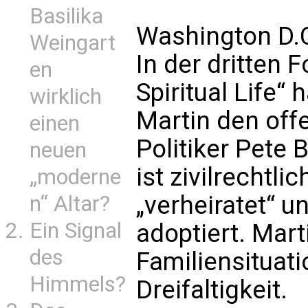
Basilika
Washington D.C
Weingart
In der dritten 
en
Spiritual Life“
wirklich
Martin den off
einen
Politiker Pete 
neuen
ist zivilrechtl
„moderne
„verheiratet“ u
n“ Altar?
Ein Signal
adoptiert. Mart
des
Familiensituati
Himmels?
Dreifaltigkeit.