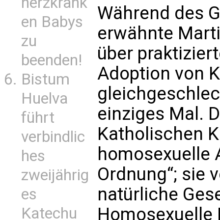
herzkrank
Während des Ge
en Babys
erwähnte Marti
zu
über praktizier
beenden!
Adoption von K
Bistum
gleichgeschlec
Huelva
einziges Mal. 
führt
Katholischen K
verbindlic
homosexuelle Ak
hes
Ordnung“; sie 
zweijährig
natürliche Ges
es
Homosexuelle 
Katechu