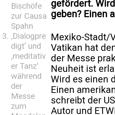
gefördert. Wir
Bischöfe
geben? Einen a
zur Causa
Spahn
‚Dialogpre
Mexiko-Stadt/V
digt‘ und
Vatikan hat den
‚meditativ
der Messe prak
er Tanz’
Neuheit ist erl
während
Wird es einen 
der
Einen amerikan
Messe
schreibt der U
zum
Autor und ETW