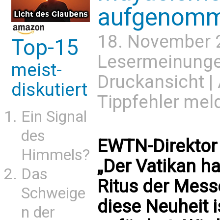
aufgenomm
18. November 
Top-15
Lesermeinung
meist-
Druckansicht
|
diskutiert
Tippfehler mel
Ein Signal
des
EWTN-Direktor 
Himmels?
„Der Vatikan ha
Das
Ritus der Mess
Schweige
diese Neuheit i
n der