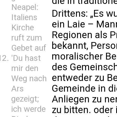
die in traditio
Neapel:
Drittens: „Es 
Italiens
ein Laie – Mann
Kirche
Regionen als Pr
ruft zum
bekannt, Perso
Gebet auf
moralischer Be
'Du hast
des Gemeinscha
mir den
entweder zu Be
Weg nach
Gemeinde in die
Ars
Anliegen zu n
gezeigt;
ich werde
zu bitten. oder