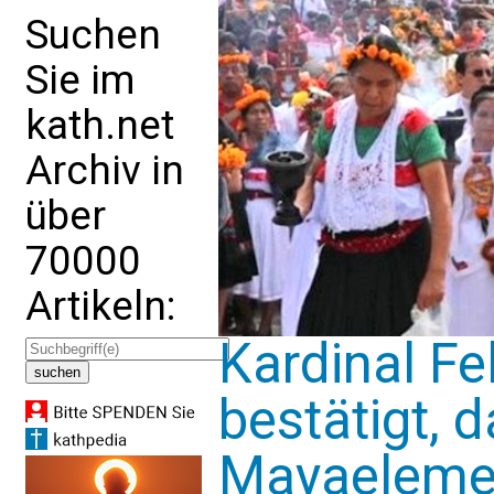
Suchen
Sie im
kath.net
Archiv in
über
70000
Artikeln:
Kardinal Fe
bestätigt, 
Mayaelement