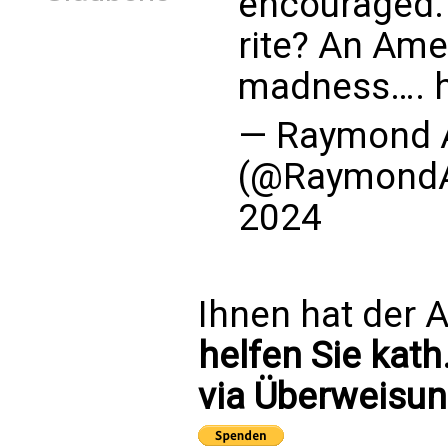
encouraged. 
rite? An Amer
madness….
— Raymond 
(@RaymondA
2024
Ihnen hat der A
helfen Sie kath
via Überweisun