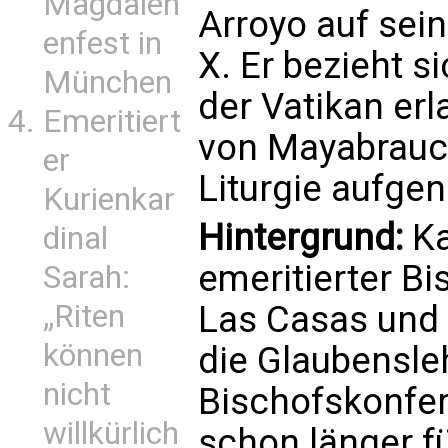
Magdalen
Arroyo auf sei
enfest in
X. Er bezieht s
München
der Vatikan erl
Emeritiert
von Mayabrauch
er
Liturgie aufg
Kurienkar
Hintergrund:
Ka
dinal
emeritierter Bi
Sarah:
„Riten
Las Casas und 
können
die Glaubensle
nicht
Bischofskonfer
willkürlich
schon länger f