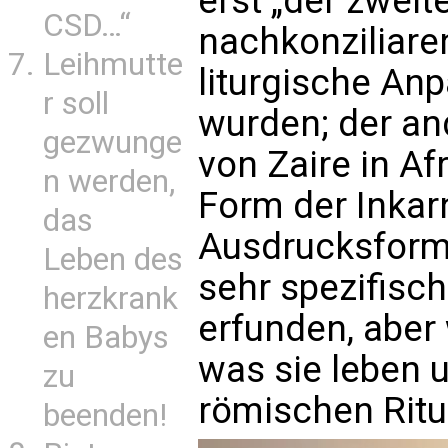
erst „der zweit
CSD…“
nachkonziliare
Leihmutte
liturgische A
r soll
wurden; der an
gezwunge
von Zaire in Af
n werden,
Form der Inkar
das
Ausdrucksforme
Leben des
sehr spezifisch
herzkrank
erfunden, abe
en Babys
was sie leben 
zu
römischen Ritu
beenden!