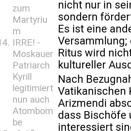
nicht nur in s
zum
sondern fördert
Martyriu
Es ist eine and
m
Versammlung; d
IRRE! -
Ritus wird nich
Moskauer
kultureller Aus
Patriarch
Kyrill
Nach Bezugnah
legitimiert
Vatikanischen K
nun auch
Arizmendi absc
Atombom
dass Bischöfe 
be
interessiert si