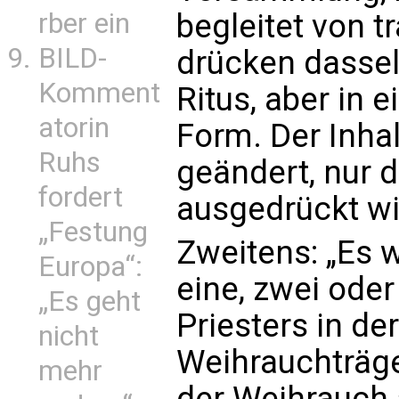
rber ein
begleitet von t
BILD-
drücken dasse
Komment
Ritus, aber in 
atorin
Form. Der Inha
Ruhs
geändert, nur d
fordert
ausgedrückt wi
„Festung
Zweitens: „Es 
Europa“:
eine, zwei oder
„Es geht
Priesters in d
nicht
Weihrauchträg
mehr
der Weihrauch 