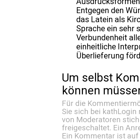
Ausdrucksformen is
Entgegen den Wün
das Latein als Ki
Sprache ein sehr 
Verbundenheit alle
einheitliche Interp
Überlieferung förd
Um selbst Kom
können müssen 
Für die Kommentiermög
Sie sich bei
kathLogin 
von Moderatoren stich
freigeschaltet. Ein Anr
Ein Kommentar ist auf