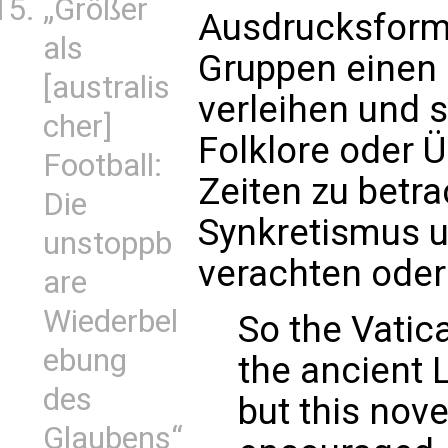
„Größer
Ausdrucksform
als
Gruppen einen 
[australis
verleihen und s
cher]
Folklore oder 
Football:
Zeiten zu betra
Die
Synkretismus 
unstoppb
verachten oder 
are
Wiederbel
So the Vatic
ebung
the ancient L
des
but this nove
Glaubens“