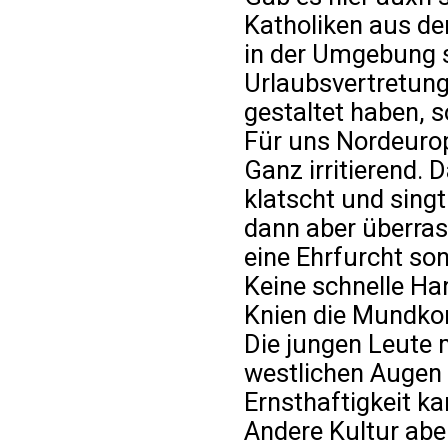
Katholiken aus de
in der Umgebung s
Urlaubsvertretun
gestaltet haben, s
Für uns Nordeurop
Ganz irritierend.
klatscht und singt
dann aber überra
eine Ehrfurcht son
Keine schnelle H
Knien die Mundko
Die jungen Leute 
westlichen Augen 
Ernsthaftigkeit k
Andere Kultur aber