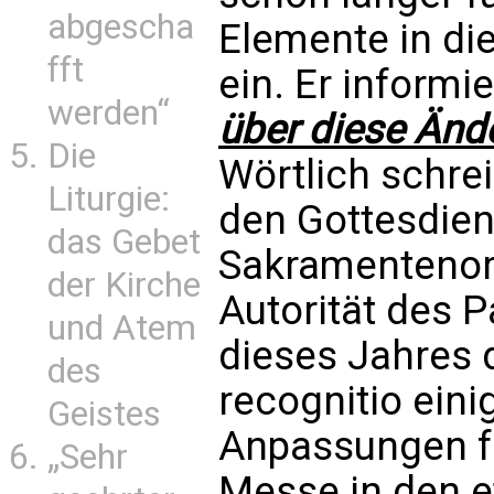
abgescha
Elemente in di
fft
ein. Er informie
werden“
über diese Änd
Die
Wörtlich schrei
Liturgie:
den Gottesdien
das Gebet
Sakramentenor
der Kirche
Autorität des 
und Atem
dieses Jahres 
des
recognitio einig
Geistes
Anpassungen fü
„Sehr
Messe in den e