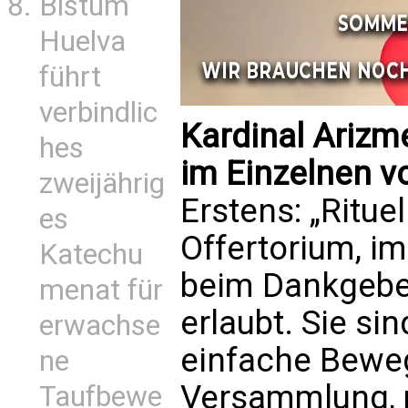
Bistum
Huelva
führt
verbindlic
Kardinal Arizm
hes
im Einzelnen vo
zweijährig
Erstens: „Ritu
es
Offertorium, i
Katechu
beim Dankgebe
menat für
erlaubt. Sie si
erwachse
einfache Bewe
ne
Versammlung, 
Taufbewe