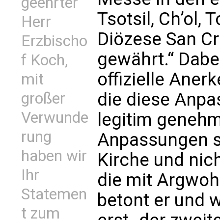
geehrter
Tsotsil, Ch’ol,
Herr
Diözese San Cr
Erzbischo
gewährt.“ Dabe
f Koch,
offizielle Aner
mit
die diese Anpa
großer
Verwunde
legitim genehm
rung
Anpassungen si
haben wir
Kirche und nich
Ihr
die mit Argwoh
Statemen
betont er und w
t zum