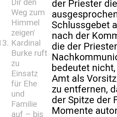
Dir den
der Priester di
Weg zum
ausgesprochen
Himmel
Schlussgebet a
zeigen'
nach der Komm
Kardinal
die der Prieste
Burke ruft
Nachkommunion
zu
bedeutet nicht
Einsatz
Amt als Vorsi
für Ehe
zu entfernen, da
und
der Spitze der 
Familie
Momente autoris
auf – bis