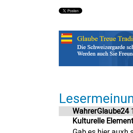
Lesermeinu
WahrerGlaube24
1
Kulturelle Elemen
Gab es hier auxh 