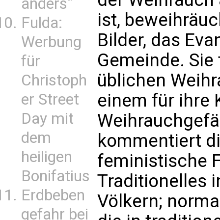
anders“
ist, beweihräuc
Fulda:
Bilder, das Evan
Werbung
Gemeinde. Sie 
für
üblichen Weihr
Christoph
einem für ihre
er Street
Day mit
Weihrauchgefäß
dem
kommentiert die
heiligen
feministische 
Bonifatius
Traditionelles 
Erdbeben
Völkern; norma
gefahr bei