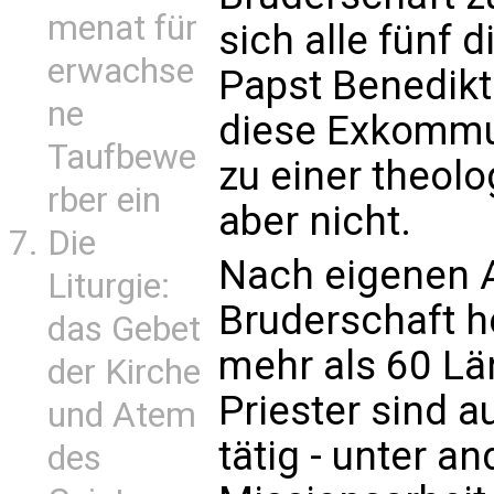
menat für
sich alle fünf 
erwachse
Papst Benedikt
ne
diese Exkommu
Taufbewe
zu einer theol
rber ein
aber nicht.
Die
Nach eigenen A
Liturgie:
Bruderschaft h
das Gebet
mehr als 60 Lä
der Kirche
Priester sind 
und Atem
tätig - unter a
des