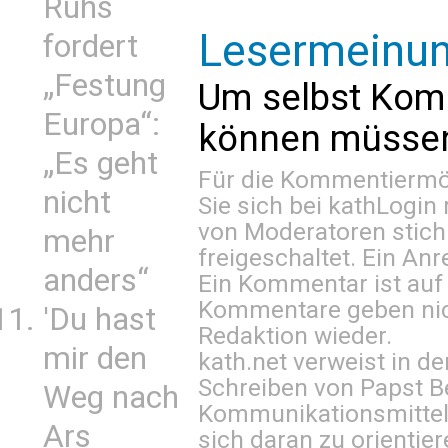
Ruhs
Lesermeinu
fordert
„Festung
Um selbst Kom
Europa“:
können müssen 
„Es geht
Für die Kommentiermög
nicht
Sie sich bei
kathLogin 
von Moderatoren stich
mehr
freigeschaltet. Ein Anr
anders“
Ein Kommentar ist auf
Kommentare geben nic
'Du hast
Redaktion wieder.
mir den
kath.net verweist in
Schreiben von Papst B
Weg nach
Kommunikationsmittel 
Ars
sich daran zu orientie