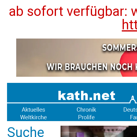
ab sofort verfügbar: 
ht
Suche