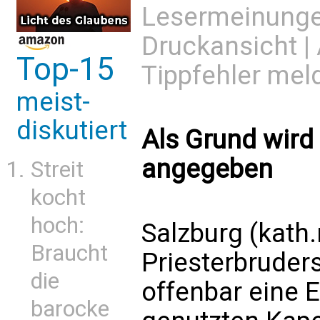
Lesermeinung
Druckansicht
|
Top-15
Tippfehler mel
meist-
diskutiert
Als Grund wird
angegeben
Streit
kocht
hoch:
Salzburg (kath
Braucht
Priesterbruders
die
offenbar eine E
barocke