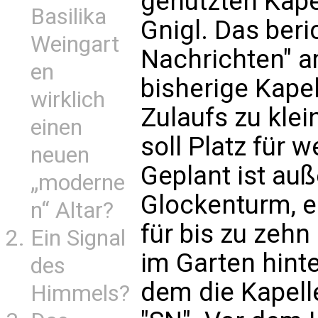
genutzten Kapel
Basilika
Gnigl. Das beri
Weingart
Nachrichten" a
en
bisherige Kapel
wirklich
Zulaufs zu kle
einen
soll Platz für 
neuen
Geplant ist au
„moderne
Glockenturm, e
n“ Altar?
für bis zu zehn
Ein Signal
im Garten hint
des
dem die Kapelle
Himmels?