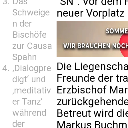
"SN". Vor dem 
Das
neuer Vorplatz
Schweige
n der
Bischöfe
zur Causa
Spahn
Die Liegenscha
‚Dialogpre
Freunde der tra
digt‘ und
Erzbischof Mar
‚meditativ
zurückgehende
er Tanz’
Betreut wird di
während
der
Markus Buchmai