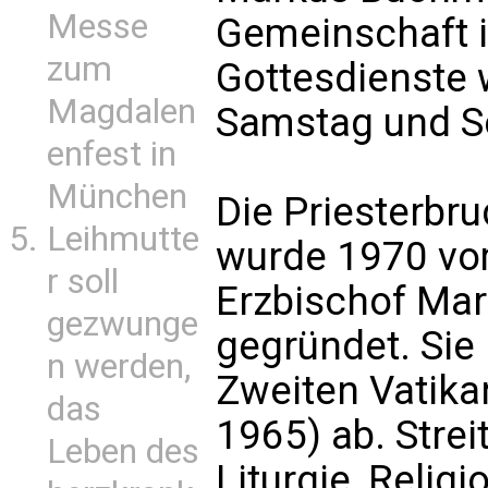
Messe
Gemeinschaft i
zum
Gottesdienste 
Magdalen
Samstag und So
enfest in
München
Die Priesterbru
Leihmutte
wurde 1970 vo
r soll
Erzbischof Mar
gezwunge
gegründet. Sie
n werden,
Zweiten Vatika
das
1965) ab. Strei
Leben des
Liturgie, Relig