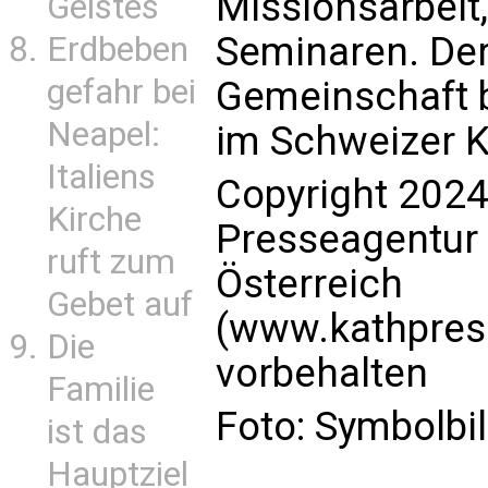
Missionsarbeit
Geistes
Seminaren. Der 
Erdbeben
gefahr bei
Gemeinschaft b
Neapel:
im Schweizer 
Italiens
Copyright 2024
Kirche
Presseagentur
ruft zum
Österreich
Gebet auf
(www.kathpress
Die
vorbehalten
Familie
Foto: Symbolbi
ist das
Hauptziel