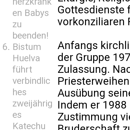
herzkrank
Gottesdienste f
en Babys
vorkonziliaren 
zu
beenden!
Anfangs kirchl
Bistum
der Gruppe 197
Huelva
Zulassung. Nac
führt
Priesterweihen
verbindlic
hes
Ausübung sein
zweijährig
Indem er 1988 
es
Zustimmung vie
Katechu
Bruderschaft z