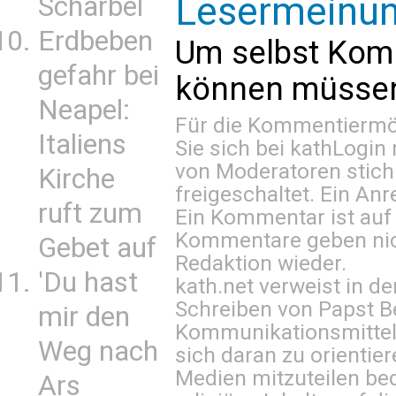
Lesermeinu
Scharbel
Erdbeben
Um selbst Kom
gefahr bei
können müssen 
Neapel:
Für die Kommentiermög
Italiens
Sie sich bei
kathLogin 
von Moderatoren stich
Kirche
freigeschaltet. Ein Anr
ruft zum
Ein Kommentar ist auf
Kommentare geben nic
Gebet auf
Redaktion wieder.
'Du hast
kath.net verweist in
Schreiben von Papst B
mir den
Kommunikationsmittel 
Weg nach
sich daran zu orientie
Medien mitzuteilen be
Ars