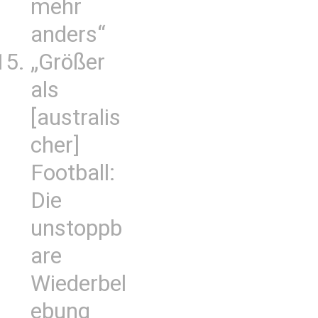
mehr
anders“
„Größer
als
[australis
cher]
Football:
Die
unstoppb
are
Wiederbel
ebung