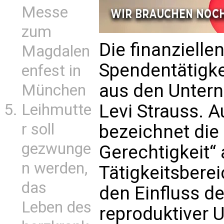
Messe
zum
Die finanziellen
Magdalen
Spendentätigke
enfest in
aus den Unter
München
Leihmutte
Levi Strauss. Au
r soll
bezeichnet die 
gezwunge
Gerechtigkeit“ a
n werden,
Tätigkeitsberei
das
den Einfluss de
Leben des
reproduktiver 