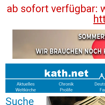
ab sofort verfügbar: 
ht
Suche