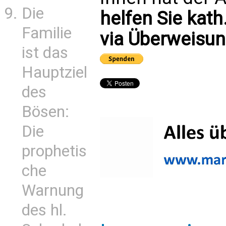
Die
helfen Sie kath
Familie
via Überweisun
ist das
Hauptziel
des
Bösen:
Die
prophetis
che
Warnung
des hl.