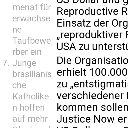
menat für
Reproductive R
erwachse
Einsatz der Or
ne
„reproduktiver
Taufbewe
USA zu unterst
rber ein
Die Organisati
Junge
erhielt 100.00
brasilianis
zu „entstigmat
che
verschiedener 
Katholike
kommen sollen
n hoffen
Justice Now er
auf mehr