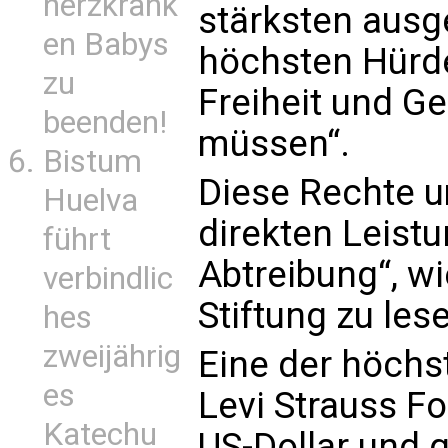
herzkrank
stärksten ausg
en Babys
höchsten Hürde
zu
Freiheit und G
beenden!
müssen“.
Bistum
Diese Rechte 
Huelva
direkten Leistu
führt
Abtreibung“, wi
verbindlic
Stiftung zu lese
hes
zweijährig
Eine der höchs
es
Levi Strauss F
Katechu
US-Dollar und g