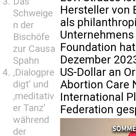
Das
Hersteller von 
Schweige
als philanthro
n der
Unternehmens 
Bischöfe
Foundation ha
zur Causa
Dezember 2023 
Spahn
US-Dollar an O
‚Dialogpre
Abortion Care 
digt‘ und
‚meditativ
International 
er Tanz’
Federation ges
während
der