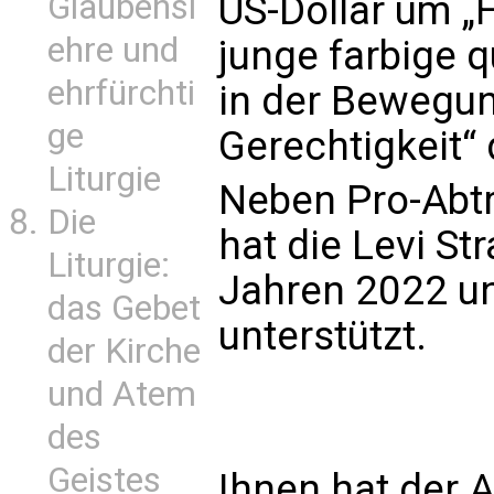
Glaubensl
US-Dollar um „F
ehre und
junge farbige 
ehrfürchti
in der Bewegun
ge
Gerechtigkeit“
Liturgie
Neben Pro-Abt
Die
hat die Levi St
Liturgie:
Jahren 2022 un
das Gebet
unterstützt.
der Kirche
und Atem
des
Geistes
Ihnen hat der A