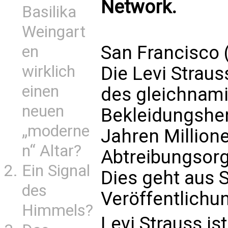
Network.
Basilika
Weingart
San Francisco 
en
wirklich
Die Levi Straus
einen
des gleichnam
neuen
Bekleidungshers
„moderne
Jahren Millione
n“ Altar?
Abtreibungsorg
Ein Signal
Dies geht aus 
des
Veröffentlichu
Himmels?
Levi Strauss is