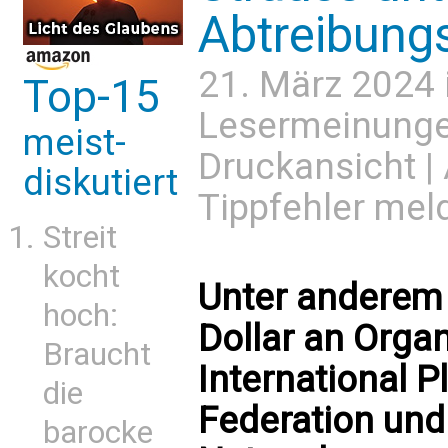
Abtreibung
21. März 2024 
Top-15
Lesermeinung
meist-
Druckansicht
|
diskutiert
Tippfehler mel
Streit
kocht
Unter anderem 
hoch:
Dollar an Organ
Braucht
International 
die
Federation und
barocke