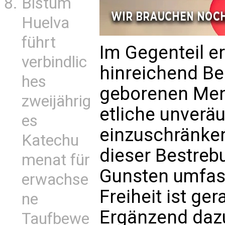
Bistum
Huelva
führt
Im Gegenteil er
verbindlic
hinreichend B
hes
geborenen Men
zweijährig
etliche unverä
es
einzuschränken
Katechu
dieser Bestreb
menat für
Gunsten umfas
erwachse
Freiheit ist ge
ne
Ergänzend daz
Taufbewe