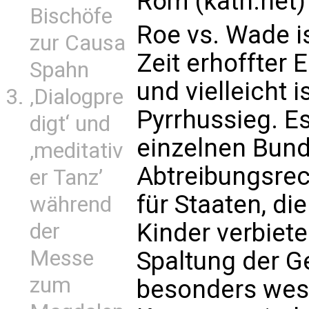
Rom (kath.net)
Bischöfe
Roe vs. Wade i
zur Causa
Zeit erhoffter 
Spahn
und vielleicht i
‚Dialogpre
Pyrrhussieg. E
digt‘ und
einzelnen Bund
‚meditativ
Abtreibungsrech
er Tanz’
für Staaten, di
während
Kinder verbiete
der
Messe
Spaltung der Ge
zum
besonders wes 