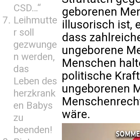
CSD…“
geborenen Mens
Leihmutte
illusorisch ist,
r soll
dass zahlreich
gezwunge
ungeborene Me
n werden,
Menschen halt
das
politische Kraf
Leben des
ungeborenen M
herzkrank
Menschenrecht
en Babys
wäre.
zu
beenden!