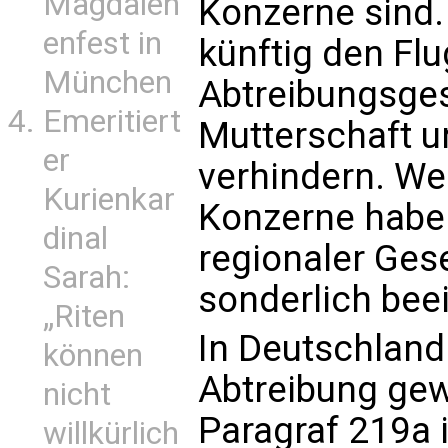
Magdalen
Konzerne sind.
enfest in
künftig den Flug
München
Abtreibungsge
Emeritiert
Mutterschaft u
er
verhindern. We
Kurienkar
Konzerne haben
dinal
regionaler Ges
Sarah:
sonderlich bee
„Riten
In Deutschland 
können
Abtreibung ge
nicht
Paragraf 219a i
willkürlich