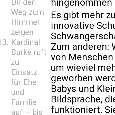
hingenommen 
Dir den
Weg zum
Es gibt mehr zu
Himmel
innovative Sch
zeigen'
Schwangerschaf
Kardinal
Zum anderen: 
Burke ruft
von Menschen 
zu
um wieviel meh
Einsatz
geworben werde
für Ehe
Babys und Klein
und
Bildsprache, d
Familie
funktioniert. Si
auf – bis