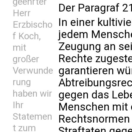
geehrter
Der Paragraf 2
Herr
In einer kultivi
Erzbischo
jedem Mensch
f Koch,
Zeugung an sei
mit
Rechte zugeste
großer
garantieren wü
Verwunde
Abtreibungsrec
rung
haben wir
gegen das Leb
Ihr
Menschen mit 
Statemen
Rechtsnormen 
t zum
Straftaten geg