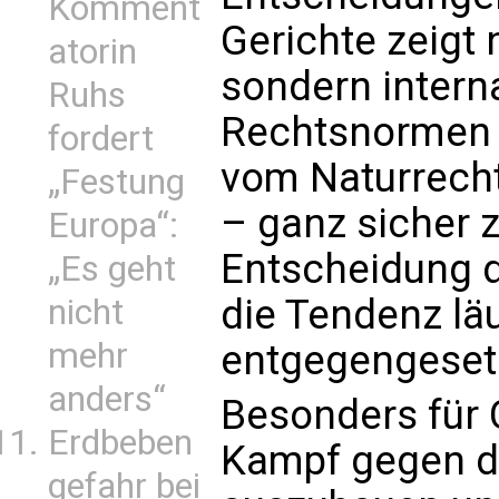
Komment
Gerichte zeigt 
atorin
sondern intern
Ruhs
Rechtsnormen 
fordert
vom Naturrecht
„Festung
– ganz sicher 
Europa“:
Entscheidung d
„Es geht
die Tendenz läu
nicht
mehr
entgegengesetz
anders“
Besonders für 
Erdbeben
Kampf gegen da
gefahr bei