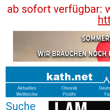
ab sofort verfügbar: 
ht
Suche