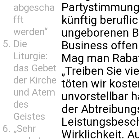
Partystimmung 
abgescha
künftig berufli
fft
werden“
ungeborenen Be
Die
Business offen
Liturgie:
Mag man Rabat
das Gebet
„Treiben Sie vi
der Kirche
töten wir koste
und Atem
unvorstellbar 
des
der Abtreibungs
Geistes
Leistungsbesch
„Sehr
Wirklichkeit. Au