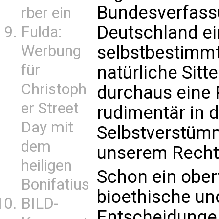
Bundesverfassu
rber ein
Deutschland ei
Fulda:
Werbung
selbstbestimmt
für
natürliche Sit
Christoph
durchaus eine P
er Street
rudimentär in d
Day mit
Selbstverstümm
dem
unserem Recht
heiligen
Schon ein oberf
Bonifatius
bioethische un
BILD-
Entscheidunge