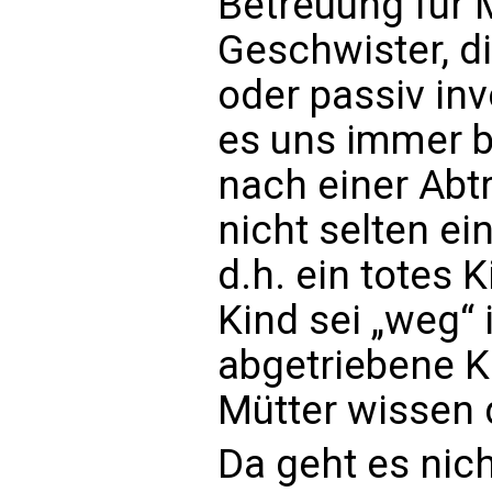
Betreuung für M
Geschwister, di
oder passiv in
es uns immer 
nach einer Abt
nicht selten ei
d.h. ein totes 
Kind sei „weg“ 
abgetriebene Ki
Mütter wissen d
Da geht es nic