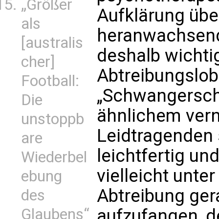
„Größer
Aufklärung übe
als
heranwachsende
[australis
deshalb wichtig
cher]
Abtreibungslob
Football:
„Schwangersch
Die
ähnlichem vern
unstoppb
Leidtragenden s
are
leichtfertig un
Wiederbel
vielleicht unte
ebung
Abtreibung gera
des
Glaubens“
aufzufangen, d