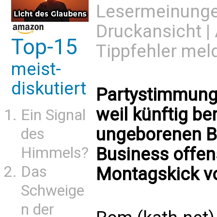
Lesermeinung
Druckansicht
|
Top-15
Tippfehler mel
meist-
diskutiert
Partystimmung
weil künftig be
Ein Signal
ungeborenen Be
des
Himmels?
Business offen
Das
Montagskick v
Schweige
n der