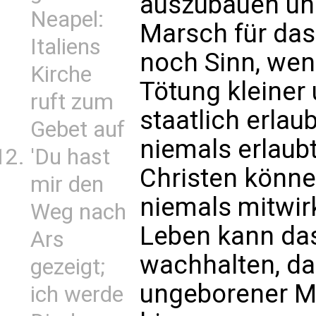
auszubauen un
Neapel:
Marsch für das
Italiens
noch Sinn, wen
Kirche
Tötung kleine
ruft zum
staatlich erlaub
Gebet auf
niemals erlaub
'Du hast
Christen könne
mir den
niemals mitwir
Weg nach
Leben kann da
Ars
wachhalten, da
gezeigt;
ungeborener M
ich werde