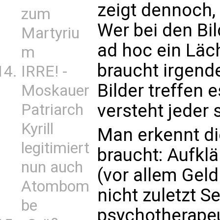
zeigt dennoch,
zum
Wer bei den Bil
Martyriu
ad hoc ein Läch
m
braucht irgende
IRRE! -
Bilder treffen 
Moskauer
versteht jeder 
Patriarch
Kyrill
Man erkennt di
legitimiert
braucht: Aufklä
nun auch
(vor allem Gel
Atombom
nicht zuletzt S
be
psychotherapeu