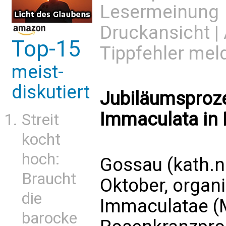
Lesermeinung
Druckansicht
|
Top-15
Tippfehler mel
meist-
diskutiert
Jubiläumsproze
Immaculata in 
Streit
kocht
hoch:
Gossau (kath.n
Braucht
Oktober, organis
die
Immaculatae (M
barocke