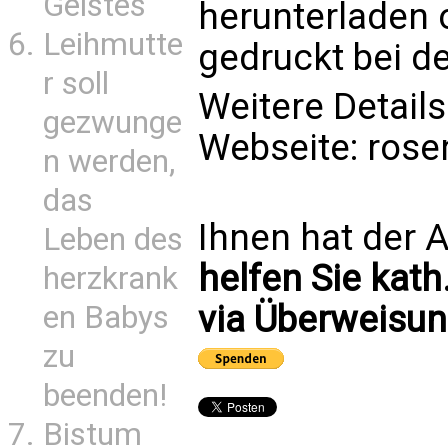
Geistes
herunterladen 
Leihmutte
gedruckt bei de
r soll
Weitere Details 
gezwunge
Webseite:
rose
n werden,
das
Ihnen hat der A
Leben des
helfen Sie kath
herzkrank
via Überweisun
en Babys
zu
beenden!
Bistum