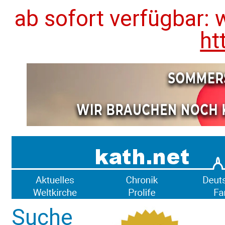
ab sofort verfügbar: 
ht
Suche