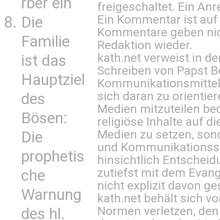
rber ein
freigeschaltet. Ein Anr
Ein Kommentar ist auf
Die
Kommentare geben nic
Familie
Redaktion wieder.
kath.net verweist in
ist das
Schreiben von Papst B
Hauptziel
Kommunikationsmittel 
sich daran zu orientie
des
Medien mitzuteilen be
Bösen:
religiöse Inhalte auf 
Medien zu setzen, sond
Die
und Kommunikationsst
prophetis
hinsichtlich Entscheid
zutiefst mit dem Eva
che
nicht explizit davon ge
Warnung
kath.net behält sich v
Normen verletzen, den
des hl.