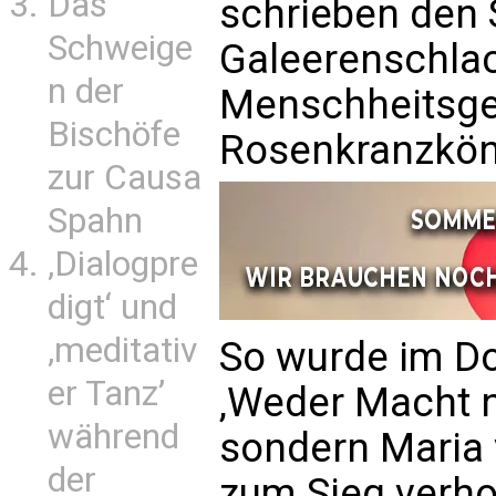
Das
schrieben den 
Schweige
Galeerenschlac
n der
Menschheitsge
Bischöfe
Rosenkranzköni
zur Causa
Spahn
‚Dialogpre
digt‘ und
‚meditativ
So wurde im Do
er Tanz’
‚Weder Macht n
während
sondern Maria
der
zum Sieg verhol