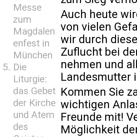
Messe
Auch heute wir
zum
von vielen Gef
Magdalen
wir durch dies
enfest in
Zuflucht bei d
München
nehmen und all
Die
Landesmutter i
Liturgie:
das Gebet
Kommen Sie za
der Kirche
wichtigen Anla
und Atem
Freunde mit! V
des
Möglichkeit de