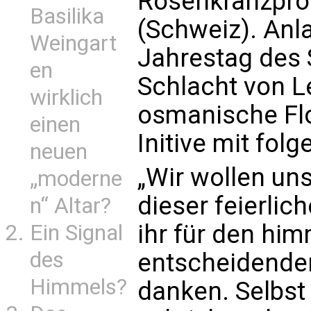
Rosenkranzproz
Basilika
(Schweiz). Anla
Weingart
Jahrestag des S
en
Schlacht von L
wirklich
osmanische Flo
einen
Initive mit fol
neuen
„Wir wollen uns
„moderne
dieser feierli
n“ Altar?
ihr für den him
Ein Signal
des
entscheidenden
Himmels?
danken. Selbst