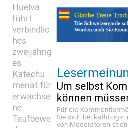
Huelva
führt
verbindlic
hes
zweijährig
es
Lesermeinu
Katechu
menat für
Um selbst Kom
erwachse
können müssen 
ne
Für die Kommentiermög
Sie sich bei
kathLogin 
Taufbewe
von Moderatoren stich