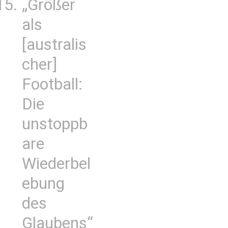
„Größer
als
[australis
cher]
Football:
Die
unstoppb
are
Wiederbel
ebung
des
Glaubens“