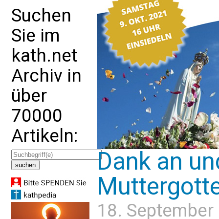
Suchen
Sie im
kath.net
Archiv in
über
70000
Artikeln:
Dank an und
Muttergott
18. September