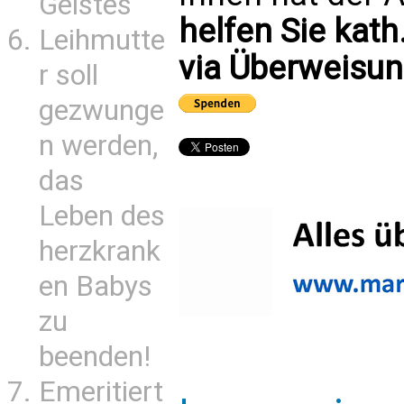
Geistes
helfen Sie kath
Leihmutte
via Überweisun
r soll
gezwunge
n werden,
das
Leben des
herzkrank
en Babys
zu
beenden!
Emeritiert