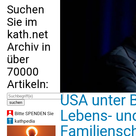
Suchen
Sie im
kath.net
Archiv in
über
70000
Artikeln:
USA unter B
Lebens- un
Familiensc