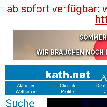
ab sofort verfügbar: 
ht
Suche