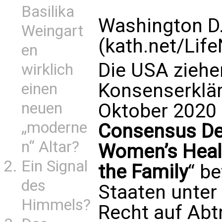
Basilika
Washington D
Weingart
(kath.net/Lif
en
Die USA ziehe
wirklich
Konsenserklär
einen
neuen
Oktober 2020 
„moderne
Consensus De
n“ Altar?
Women’s Heal
Ein Signal
the Family
“ b
des
Staaten unter
Himmels?
Recht auf Abt