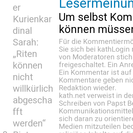
Lesermeinu
er
Um selbst Kom
Kurienkar
können müssen 
dinal
Sarah:
Für die Kommentiermög
Sie sich bei
kathLogin 
„Riten
von Moderatoren stich
können
freigeschaltet. Ein Anr
Ein Kommentar ist auf
nicht
Kommentare geben nic
willkürlich
Redaktion wieder.
kath.net verweist in
abgescha
Schreiben von Papst B
fft
Kommunikationsmittel 
sich daran zu orientie
werden“
Medien mitzuteilen be