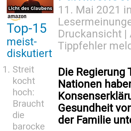
11. Mai 2021 i
Lesermeinung
Top-15
Druckansicht
|
meist-
Tippfehler mel
diskutiert
Streit
Die Regierung 
kocht
Nationen haben
hoch:
Konsenserklär
Braucht
Gesundheit von
die
der Familie unt
barocke