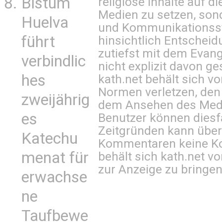
Bistum
religiöse Inhalte auf 
Medien zu setzen, sond
Huelva
und Kommunikationsst
führt
hinsichtlich Entscheid
zutiefst mit dem Eva
verbindlic
nicht explizit davon ge
hes
kath.net behält sich v
Normen verletzen, den
zweijährig
dem Ansehen des Mediu
es
Benutzer können diesfa
Zeitgründen kann über
Katechu
Kommentaren keine Ko
menat für
behält sich kath.net vo
zur Anzeige zu bringen
erwachse
ne
Taufbewe