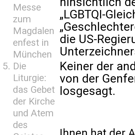
hinsichtlich d
Messe
„LGBTQI-Gleic
zum
„Geschlechterg
Magdalen
die US-Regieru
enfest in
Unterzeichner
München
Keiner der an
Die
von der Genfe
Liturgie:
das Gebet
losgesagt.
der Kirche
und Atem
des
Ihnen hat der A