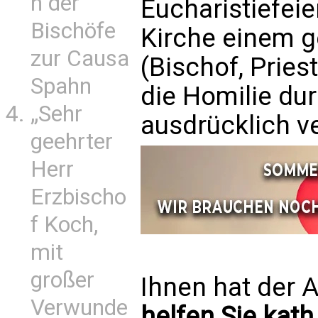
n der
Eucharistiefeie
Bischöfe
Kirche einem 
zur Causa
(Bischof, Pries
Spahn
die Homilie dur
„Sehr
ausdrücklich v
geehrter
Herr
Erzbischo
f Koch,
mit
großer
Ihnen hat der A
Verwunde
helfen Sie kath