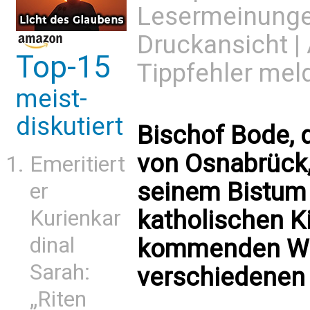
Lesermeinung
Druckansicht
|
Top-15
Tippfehler mel
meist-
diskutiert
Bischof Bode, 
von Osnabrück, 
Emeritiert
seinem Bistum 
er
Kurienkar
katholischen Ki
dinal
kommenden Wo
Sarah:
verschiedenen 
„Riten