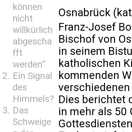
können
Osnabrück (kat
nicht
Franz-Josef Bo
willkürlich
Bischof von Osn
abgescha
in seinem Bist
fft
katholischen Ki
werden“
kommenden Wo
Ein Signal
verschiedenen 
des
Dies berichtet 
Himmels?
Das
in mehr als 50
Schweige
Gottesdiensten 