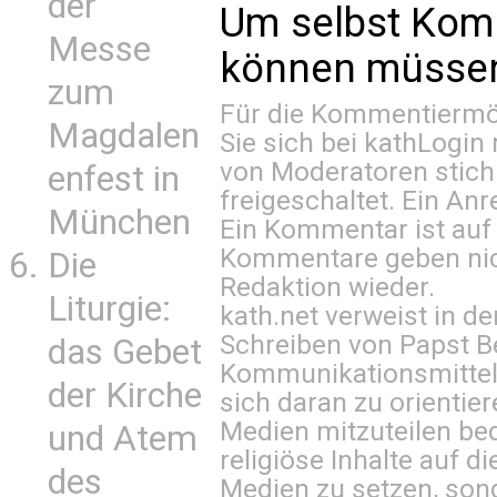
der
Um selbst Kom
Messe
können müssen 
zum
Für die Kommentiermög
Magdalen
Sie sich bei
kathLogin 
von Moderatoren stich
enfest in
freigeschaltet. Ein Anr
München
Ein Kommentar ist auf
Kommentare geben nic
Die
Redaktion wieder.
Liturgie:
kath.net verweist in
Schreiben von Papst B
das Gebet
Kommunikationsmittel 
der Kirche
sich daran zu orientie
Medien mitzuteilen be
und Atem
religiöse Inhalte auf 
des
Medien zu setzen, sond