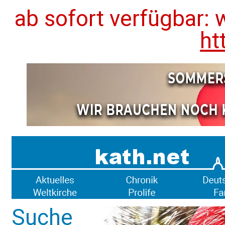
ab sofort verfügbar: 
ht
Suche