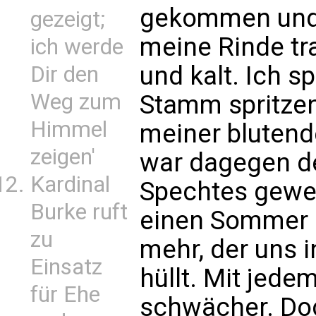
gekommen und a
gezeigt;
meine Rinde tr
ich werde
und kalt. Ich 
Dir den
Weg zum
Stamm spritzen
Himmel
meiner blutend
zeigen'
war dagegen d
Kardinal
Spechtes gewes
Burke ruft
einen Sommer 
zu
mehr, der uns i
Einsatz
hüllt. Mit jede
für Ehe
schwächer. Doc