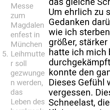
das gleiche Sch
Messe
Um ehrlich zu s
zum
Gedanken darü
Magdalen
wie ich sterbe
enfest in
größer, stärker
München
hatte ich mich
Leihmutte
durchgekämpft,
r soll
konnte den gan
gezwunge
Dieses Gefühl 
n werden,
vergessen. Dies
das
Schneelast, die
Leben des