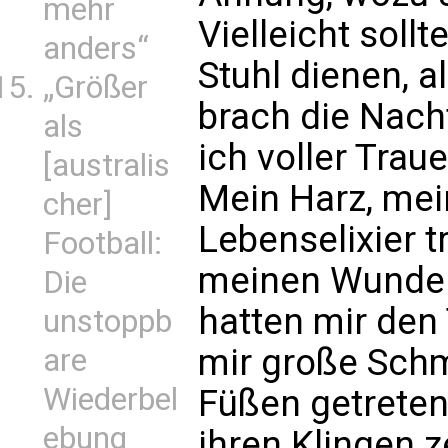
mehr
Vielleicht sollt
anders“
Stuhl dienen, a
„Größer
brach die Nacht
als
ich voller Trau
[australis
Mein Harz, mei
cher]
Lebenselixier t
Football:
meinen Wunden
Die
hatten mir den 
unstoppb
mir große Schm
are
Wiederbel
Füßen getreten
ebung
ihren Klingen z