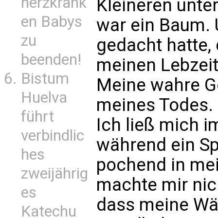
herzkrank
Kleineren unter
en Babys
war ein Baum.
zu
gedacht hatte,
beenden!
meinen Lebzeite
Bistum
Meine wahre G
Huelva
meines Todes. 
führt
Ich ließ mich 
verbindlic
während ein Sp
hes
pochend in me
zweijährig
machte mir nic
es
dass meine Wä
Katechu