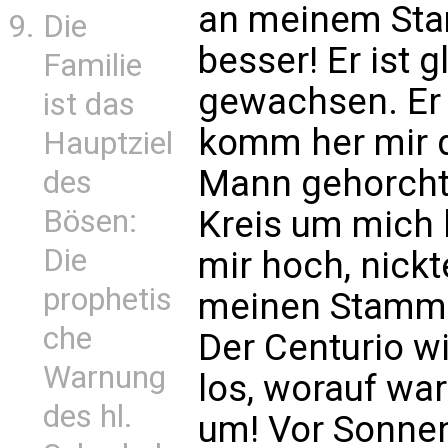
an meinem Stamm
Die
besser! Er ist 
Familie
gewachsen. Er i
ist das
komm her mir d
Hauptziel
Mann gehorchte.
des
Kreis um mich 
Bösen:
Die
mir hoch, nickt
prophetis
meinen Stamm. 
che
Der Centurio wi
Warnung
los, worauf wa
des hl.
um! Vor Sonne