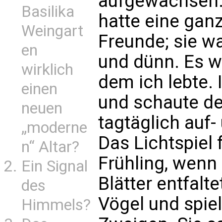
aufgewachsen. 
Basilika
hatte eine gan
Weingart
Freunde; sie wa
en
und dünn. Es w
wirklich
dem ich lebte. 
einen
und schaute de
neuen
tagtäglich auf-
„moderne
Das Lichtspiel 
n“ Altar?
Frühling, wenn
Ein Signal
Blätter entfalt
des
Vögel und spie
Himmels?