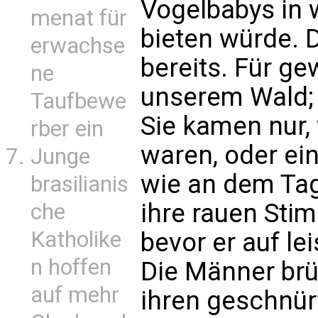
Vogelbabys in
menat für
bieten würde. D
erwachse
bereits. Für gew
ne
unserem Wald;
Taufbewe
Sie kamen nur,
rber ein
waren, oder ein
Junge
wie an dem Tag
brasilianis
ihre rauen Stim
che
Katholike
bevor er auf l
n hoffen
Die Männer brül
auf mehr
ihren geschnürt