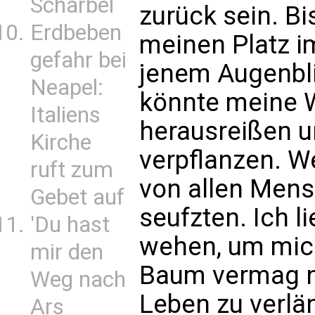
Scharbel
zurück sein. B
Erdbeben
meinen Platz i
gefahr bei
jenem Augenbli
Neapel:
könnte meine W
Italiens
herausreißen u
Kirche
verpflanzen. W
ruft zum
von allen Men
Gebet auf
seufzten. Ich l
'Du hast
wehen, um mic
mir den
Baum vermag ni
Weg nach
Leben zu verlä
Ars