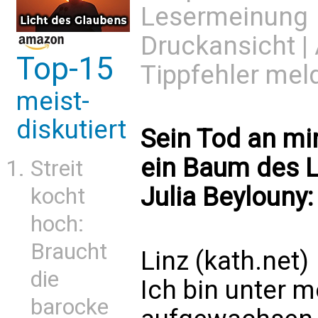
Lesermeinung
Druckansicht
|
Top-15
Tippfehler mel
meist-
diskutiert
Sein Tod an mi
ein Baum des L
Streit
Julia Beylouny:
kocht
hoch:
Braucht
Linz (kath.net)
die
Ich bin unter 
barocke