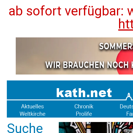
ab sofort verfügbar: 
ht
Suche