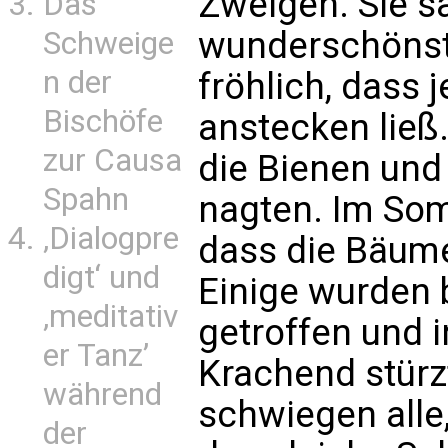
Zweigen. Sie s
Das
wunderschönst
Schweige
n der
fröhlich, dass 
Bischöfe
anstecken ließ
zur Causa
die Bienen und
Spahn
nagten. Im Som
‚Dialogpre
dass die Bäume
digt‘ und
Einige wurden b
‚meditativ
getroffen und i
er Tanz’
Krachend stürz
während
schwiegen alle,
der