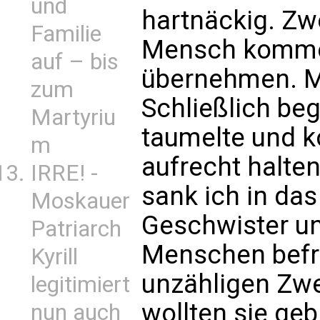
und
hartnäckig. Zw
Familie
Mensch kommen
auf – bis
übernehmen. Me
zum
Schließlich be
Martyriu
taumelte und k
m
aufrecht halten
IRRE! -
sank ich in da
Moskauer
Geschwister un
Patriarch
Menschen befr
Kyrill
unzähligen Zw
legitimiert
wollten sie ge
nun auch