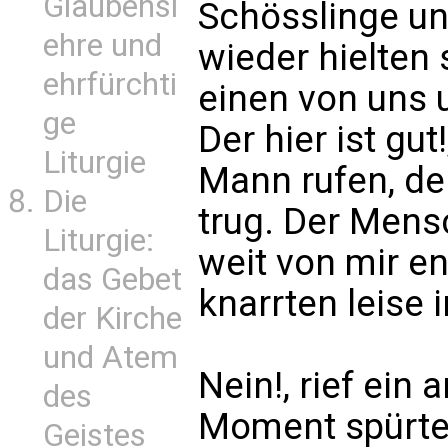
Glaubensl
Schösslinge un
ehre und
wieder hielten 
ehrfürchti
einen von uns 
ge
Der hier ist gut
Liturgie
Mann rufen, der
Die
trug. Der Mens
Liturgie:
weit von mir e
das Gebet
knarrten leise 
der Kirche
und Atem
Nein!, rief ei
des
Moment spürte 
Geistes