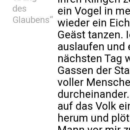
des
ein Vogel in m
Glaubens“
wieder ein Eic
Geäst tanzen. 
auslaufen und 
nächsten Tag w
Gassen der Sta
voller Mensche
durcheinander.
auf das Volk e
herum und plötz
Mann vor mir z