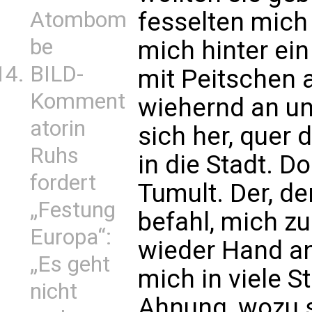
fesselten mich
Atombom
be
mich hinter ei
BILD-
mit Peitschen a
Komment
wiehernd an un
atorin
sich her, quer 
Ruhs
in die Stadt. D
fordert
Tumult. Der, de
„Festung
befahl, mich zu
Europa“:
wieder Hand a
„Es geht
mich in viele S
nicht
Ahnung, wozu s