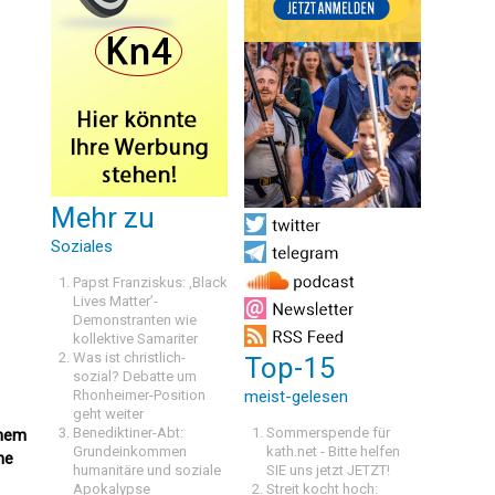
Mehr zu
Soziales
Papst Franziskus: ‚Black
Lives Matter’-
Demonstranten wie
kollektive Samariter
Was ist christlich-
Top-15
sozial? Debatte um
Rhonheimer-Position
meist-gelesen
geht weiter
Benediktiner-Abt:
Sommerspende für
inem
Grundeinkommen
kath.net - Bitte helfen
he
humanitäre und soziale
SIE uns jetzt JETZT!
Apokalypse
Streit kocht hoch: