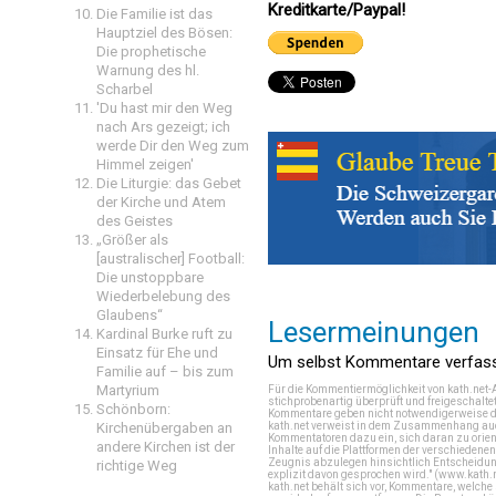
Kreditkarte/Paypal!
Die Familie ist das
Hauptziel des Bösen:
Die prophetische
Warnung des hl.
Scharbel
'Du hast mir den Weg
nach Ars gezeigt; ich
werde Dir den Weg zum
Himmel zeigen'
Die Liturgie: das Gebet
der Kirche und Atem
des Geistes
„Größer als
[australischer] Football:
Die unstoppbare
Wiederbelebung des
Glaubens“
Lesermeinungen
Kardinal Burke ruft zu
Einsatz für Ehe und
Um selbst Kommentare verfasse
Familie auf – bis zum
Martyrium
Für die Kommentiermöglichkeit von kath.net-
stichprobenartig überprüft und freigeschalte
Schönborn:
Kommentare geben nicht notwendigerweise di
kath.net verweist in dem Zusammenhang auch
Kirchenübergaben an
Kommentatoren dazu ein, sich daran zu orien
andere Kirchen ist der
Inhalte auf die Plattformen der verschieden
Zeugnis abzulegen hinsichtlich Entscheidung
richtige Weg
explizit davon gesprochen wird." (
www.kath.
kath.net behält sich vor, Kommentare, welch