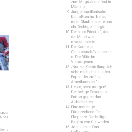
zum Magdalenenfest in
München
Junge brasilianische
Katholiken hoffen auf
mehr Glaubenslehre und
ehrfürchtige Liturgie
Der "rote Priester", der
die Musikwelt
revolutionierte
Der Karmel in
Christchurch/Neuseelan
d: Die Blüte im
Verborgenen
„Nur zur Klarstellung: Ich
sehe mich eher als den
Papst, der zufällig
Amerikaner ist“
Heute, nicht morgen!
Der heilige Expeditus –
Patron gegen das
Aufschieben
Eine mächtige
e
Fürsprecherin für
dt die
Ehepaare: Die heilige
igiöse
Birgitta von Schweden
Joan Leslie: Das
ediums
Hollywood-