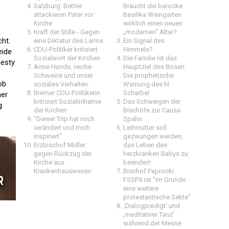
Salzburg: Bettler
Braucht die barocke
attackieren Pater vor
Basilika Weingarten
Kirche
wirklich einen neuen
Kraft der Stille - Gegen
„modernen“ Altar?
cht.
eine Diktatur des Lärms
Ein Signal des
CDU-Politiker kritisiert
Himmels?
eide
Sozialwort der Kirchen
Die Familie ist das
nesty
Arme Hunde, reiche
Hauptziel des Bösen:
Schweine und unser
Die prophetische
ob
soziales Verhalten.
Warnung des hl.
Bremer CDU-Politikerin
Scharbel
ner
kritisiert Sozialinitiative
Das Schweigen der
g
der Kirchen
Bischöfe zur Causa
"Dieser Trip hat mich
Spahn
verändert und mich
Leihmutter soll
inspiriert"
gezwungen werden,
Erzbischof Müller
das Leben des
gegen Rückzug der
herzkranken Babys zu
Kirche aus
beenden!
Krankenhauswesen
Bischof Paprocki:
FSSPX ist "im Grunde
eine weitere
protestantische Sekte"
‚Dialogpredigt‘ und
‚meditativer Tanz’
während der Messe