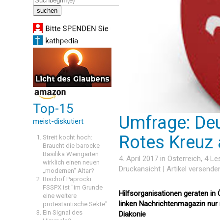
Top-15
Umfrage: Deu
meist-diskutiert
Rotes Kreuz a
Streit kocht hoch:
Braucht die barocke
Basilika Weingarten
4. April 2017 in
Österreich
, 4 L
wirklich einen neuen
Druckansicht
|
Artikel versende
„modernen“ Altar?
Bischof Paprocki:
FSSPX ist "im Grunde
Hilfsorganisationen geraten in 
eine weitere
linken Nachrichtenmagazin nur 
protestantische Sekte"
Ein Signal des
Diakonie