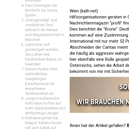
Himmels?
Das Schweigen der
Bischöfe zur Causa
Wien (kath.net)
Spahn
Hilfsorganisationen geraten in 
‚Dialogpredigt‘ und
Nachrichtenmagazin "profil" find
‚meditativer Tanz’
Dies berichtet die "Krone". De
während der Messe
kommen auf eine Zustimmung vo
zum Magdalenenfest in
München
International mit nur mehr 52 
Leihmutter soll
Abschneiden der Caritas meint 
gezwungen werden,
die häufig als aggressiv wah
das Leben des
hier ebenfalls eine Rolle gespi
herzkranken Babys zu
beenden!
Österreichs, sehen die Arbeit de
Bistum Huelva führt
bekommt von mir mit Sicherheit 
verbindliches
zweijähriges
Katechumenat für
erwachsene
Taufbewerber ein
Junge brasilianische
Katholiken hoffen auf
mehr Glaubenslehre und
ehrfürchtige Liturgie
Erdbebengefahr bei
Neapel: Italiens Kirche
Ihnen hat der Artikel gefallen?
B
ruft zum Gebet auf