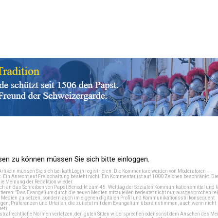
n zu können müssen Sie sich bitte einloggen.
Artikeln müssen Sie sich bei
kathLogin registrieren
. Die Kommentare werden von Moderatoren
t. Ein Anrecht auf Freischaltung besteht nicht. Ein Kommentar ist auf 1000 Zeichen beschränkt. Di
e Meinung der Redaktion wieder.
 an das Schreiben von Papst Benedikt zum 45. Welttag der Sozialen Kommunikationsmittel und lä
tieren: "Das Evangelium durch die neuen Medien mitzuteilen bedeutet nicht nur, ausgesprochen rel
en Medien zu setzen, sondern auch im eigenen digitalen Profil und Kommunikationsstil konsequent
en, Präferenzen und Urteilen, die zutiefst mit dem Evangelium übereinstimmen, auch wenn nicht
net
)
e strafrechtliche Normen verletzen, den guten Sitten widersprechen oder sonst dem Ansehen des M