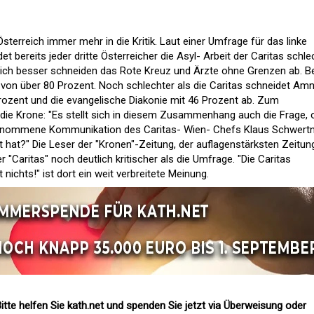
Österreich immer mehr in die Kritik. Laut einer Umfrage für das linke
et bereits jeder dritte Österreicher die Asyl- Arbeit der Caritas schle
utlich besser schneiden das Rote Kreuz und Ärzte ohne Grenzen ab. B
n über 80 Prozent. Noch schlechter als die Caritas schneidet Am
Prozent und die evangelische Diakonie mit 46 Prozent ab. Zum
die Krone: "Es stellt sich in diesem Zusammenhang auch die Frage, 
rgenommene Kommunikation des Caritas- Wien- Chefs Klaus Schwert
elt hat?" Die Leser der "Kronen"-Zeitung, der auflagenstärksten Zeitun
r "Caritas" noch deutlich kritischer als die Umfrage. "Die Caritas
nichts!" ist dort ein weit verbreitete Meinung.
itte helfen Sie kath.net und spenden Sie jetzt via Überweisung oder