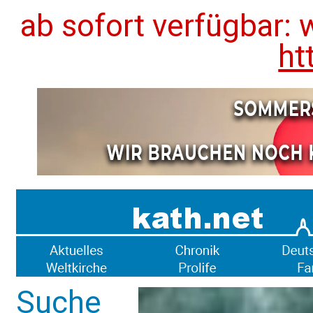
ab sofort verfügbar: 
ht
Suche