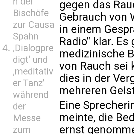
n der
gegen das Rau
Bischöfe
Gebrauch von W
zur Causa
in einem Gespr
Spahn
Radio" klar. Es
‚Dialogpre
medizinische B
digt‘ und
von Rauch sei 
‚meditativ
dies in der Ve
er Tanz’
mehreren Geist
während
Eine Sprecheri
der
meinte, die B
Messe
ernst genomme
zum