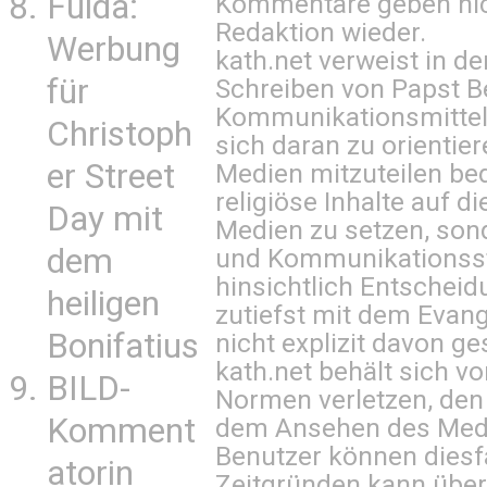
Fulda:
Kommentare geben nic
Redaktion wieder.
Werbung
kath.net verweist in
für
Schreiben von Papst B
Kommunikationsmittel 
Christoph
sich daran zu orientie
er Street
Medien mitzuteilen be
religiöse Inhalte auf 
Day mit
Medien zu setzen, sond
dem
und Kommunikationsst
hinsichtlich Entscheid
heiligen
zutiefst mit dem Eva
Bonifatius
nicht explizit davon ge
kath.net behält sich v
BILD-
Normen verletzen, den
Komment
dem Ansehen des Mediu
Benutzer können diesfa
atorin
Zeitgründen kann über