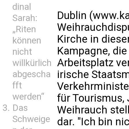
dinal
Dublin (www.ka
Sarah:
Weihrauchdispu
„Riten
Kirche in dies
können
Kampagne, die
nicht
Arbeitsplatz ve
willkürlich
irische Staatsm
abgescha
fft
Verkehrministe
werden“
für Tourismus,
Das
Weihrauch stel
Schweige
dar. "Ich bin ni