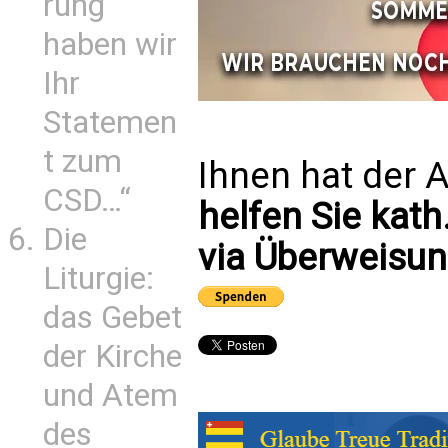
rung
haben wir
Ihr
Statemen
t zum
Ihnen hat der A
CSD…“
helfen Sie kath
Die
via Überweisun
Liturgie:
das Gebet
der Kirche
und Atem
des