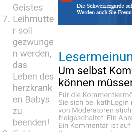
Geistes
Leihmutte
r soll
gezwunge
n werden,
Lesermeinu
das
Um selbst Kom
Leben des
können müssen 
herzkrank
Für die Kommentiermög
en Babys
Sie sich bei
kathLogin 
zu
von Moderatoren stich
freigeschaltet. Ein Anr
beenden!
Ein Kommentar ist auf