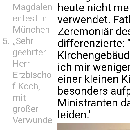
heute nicht meh
Magdalen
enfest in
verwendet. Fa
München
Zeremoniär des
„Sehr
differenzierte:
geehrter
Kirchengebäude,
Herr
ich mir wenige
Erzbischo
einer kleinen 
f Koch,
besonders aufp
mit
Ministranten d
großer
leiden."
Verwunde