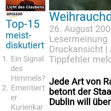
Weihrauchdi
Top-15
26. August 200
meist-
Lesermeinung
diskutiert
Druckansicht
|
Tippfehler mel
Ein Signal
des
Himmels?
Jede Art von R
Emeritiert
betont der Staa
er
Dublin will üb
Kurienkar