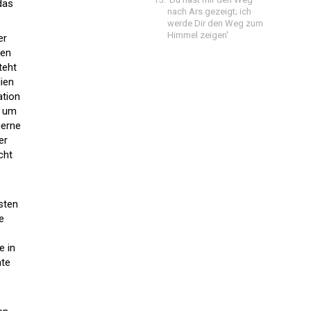
das
nach Ars gezeigt; ich
werde Dir den Weg zum
Himmel zeigen'
er
gen
teht
lien
ation
s um
gerne
er
cht
sten
e
e in
ate