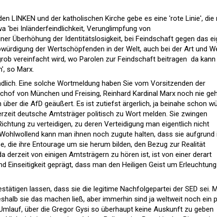
n LINKEN und der katholischen Kirche gebe es eine 'rote Linie', die 
wa 'bei Inländerfeindlichkeit, Verunglimpfung von
ner Überhöhung der Identitätslosigkeit, bei Feindschaft gegen das e
bwürdigung der Wertschöpfenden in der Welt, auch bei der Art und W
rob vereinfacht wird, wo Parolen zur Feindschaft beitragen  da kann
', so Marx.
ändlich. Eine solche Wortmeldung haben Sie vom Vorsitzenden der
hof von München und Freising, Reinhard Kardinal Marx noch nie geh
h über die AfD geäußert. Es ist zutiefst ärgerlich, ja beinahe schon w
rzeit deutsche Amtsträger politisch zu Wort melden. Sie zwingen
Richtung zu verteidigen, zu deren Verteidigung man eigentlich nicht
. Wohlwollend kann man ihnen noch zugute halten, dass sie aufgrund 
, die ihre Entourage um sie herum bilden, den Bezug zur Realität
a derzeit von einigen Amtsträgern zu hören ist, ist von einer derart
 Einseitigkeit geprägt, dass man den Heiligen Geist um Erleuchtung
 bestätigen lassen, dass sie die legitime Nachfolgepartei der SED sei. 
shalb sie das machen ließ, aber immerhin sind ja weltweit noch ein 
m Umlauf, über die Gregor Gysi so überhaupt keine Auskunft zu geben