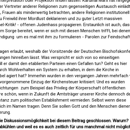
Interpretation oder Projektion finden lassen. Kardinal Marx hat hingeg
 Vertreter anderer Religionen zum gegenseitigen Austausch einlädt
Frauen als minderwertig betrachten, andere Religionen institutionell
 Freiwild ihrer Mordlust deklarieren und zu guter Letzt massiven
ael-Kritik! - offenen Judenhass propagieren. Erstaunlich ist auch, das
m Sorge bereitet, wenn er sich mit diesen Menschen trifft, bei dene
digung  um es mal mit ihm zu formulieren - Parolen zur Feindschaft
Fragen erlaubt, weshalb der Vorsitzende der Deutschen Bischofskonf
gen hinreißen lässt. Was verspricht er sich von so einseitigen
l er damit den etablierten Parteien einen Gefallen tun? Geht es hier
durch Wohlverhalten ein System zu erhalten, in dem die Kirche in
abel agiert hat? Immerhin wurden in den vergangen Jahren mehrfach
h vorgenommene Einzug der Kirchensteuer kritisiert. Und es wurden
nrichtungen  zum Beispiel das Privileg der Körperschaft öffentlichen
 wäre schön, wenn in Zukunft die Amtsträger unserer Kirche dennoch d
Distanz zum politischen Establishment vermieden. Selbst wenn diese
istlich im Namen tragen. Denn Sie sollen Gott und den Menschen dienen
erung.
 die Diskussionsmöglichkeit bei diesem Beitrag geschlossen. Warum?
bkühlen und weil es es auch zeitlich für uns manchmal nicht möglich