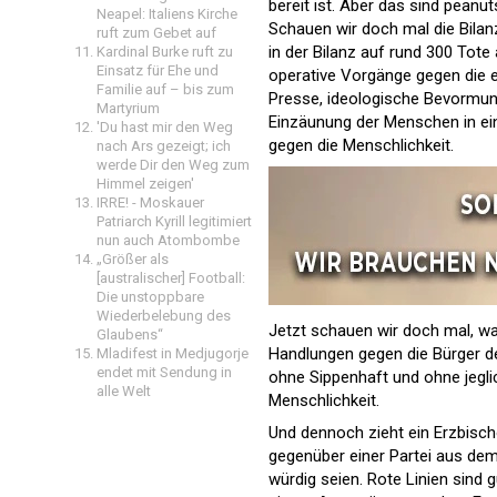
bereit ist. Aber das sind peanuts
Neapel: Italiens Kirche
Schauen wir doch mal die Bilan
ruft zum Gebet auf
in der Bilanz auf rund 300 Tot
Kardinal Burke ruft zu
Einsatz für Ehe und
operative Vorgänge gegen die e
Familie auf – bis zum
Presse, ideologische Bevormundu
Martyrium
Einzäunung der Menschen in ein
'Du hast mir den Weg
gegen die Menschlichkeit.
nach Ars gezeigt; ich
werde Dir den Weg zum
Himmel zeigen'
IRRE! - Moskauer
Patriarch Kyrill legitimiert
nun auch Atombombe
„Größer als
[australischer] Football:
Die unstoppbare
Wiederbelebung des
Jetzt schauen wir doch mal, wa
Glaubens“
Handlungen gegen die Bürger d
Mladifest in Medjugorje
endet mit Sendung in
ohne Sippenhaft und ohne jegl
alle Welt
Menschlichkeit.
Und dennoch zieht ein Erzbischof
gegenüber einer Partei aus dem
würdig seien. Rote Linien sind g