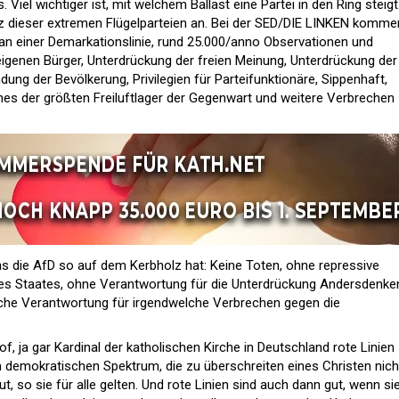
. Viel wichtiger ist, mit welchem Ballast eine Partei in den Ring steigt
z dieser extremen Flügelparteien an. Bei der SED/DIE LINKEN komme
e an einer Demarkationslinie, rund 25.000/anno Observationen und
igenen Bürger, Unterdrückung der freien Meinung, Unterdrückung der
ng der Bevölkerung, Privilegien für Parteifunktionäre, Sippenhaft,
es der größten Freiluftlager der Gegenwart und weitere Verbrechen
s die AfD so auf dem Kerbholz hat: Keine Toten, ohne repressive
es Staates, ohne Verantwortung für die Unterdrückung Andersdenke
iche Verantwortung für irgendwelche Verbrechen gegen die
, ja gar Kardinal der katholischen Kirche in Deutschland rote Linien
 demokratischen Spektrum, die zu überschreiten eines Christen nich
ut, so sie für alle gelten. Und rote Linien sind auch dann gut, wenn si