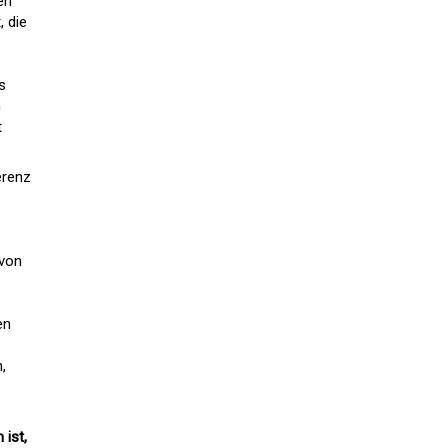
en
, die
s
n

erenz
 von
en
,
 ist,