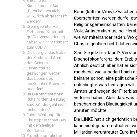
Emeritierter
Kurienkardinal Sarah:
„Riten können nicht
Bonn (kath.net/mw) Zwischen de
willkürlich abgeschafft
überschritten werden dürfe  et
werden“
Religionsgemeinschaften, bei ei
„Sehr geehrter Herr
Volk, Antisemitismus, bei Hera
Erzbischof Koch, mit
wie wir miteinander reden. Wo g
großer Verwunderung
haben wir Ihr Statement
Christ eigentlich nicht dabei sein
zum CSD…“
Sind Sie jetzt erstaunt? Verst
Die Liturgie: das Gebet
der Kirche und Atem
Bischofskonferenz, dem Erzbisc
des Geistes
Ähnlich deutlich aber hat er sic
Leihmutter soll
machend, wie unbedarft sich de
gezwungen werden,
beinahe schon, eine politische 
das Leben des
herzkranken Babys zu
unbedingt etwas beitragen will
beenden!
Amtes und wegen der Filterblase
BILD-Kommentatorin
verloren haben. Aber das, was d
Ruhs fordert „Festung
beschämenden Blauäugigkeit und
Europa“: „Es geht nicht
mehr anders“
anrufen möchte.
Fulda: Werbung für
Die LINKE hat sich gerichtlich
Christopher Street Day
kann nicht genau festhalten, we
mit dem heiligen
Bonifatius
Milliarden veruntreuter Euro i
Erdbebengefahr bei