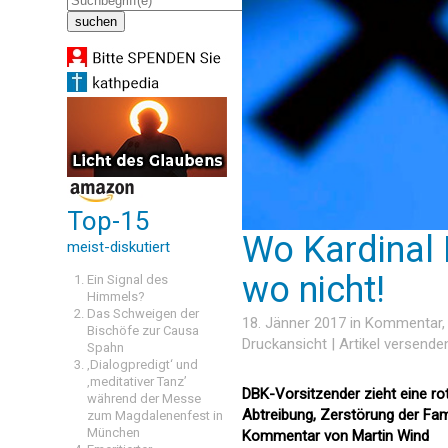
Top-15
Wo Kardinal M
meist-diskutiert
wo nicht!
Ein Signal des
Himmels?
Das Schweigen der
18. Jänner 2017 in
Kommentar
Bischöfe zur Causa
Druckansicht
|
Artikel versende
Spahn
‚Dialogpredigt‘ und
‚meditativer Tanz’
DBK-Vorsitzender zieht eine rot
während der Messe
Abtreibung, Zerstörung der Fami
zum Magdalenenfest in
München
Kommentar von Martin Wind