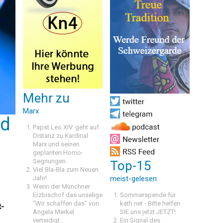
Mehr zu
Marx
nd
Papst Leo XIV. geht auf
Distanz zu Kardinal
Marx und seinen
geplanten Homo-
Segnungen
Top-15
Viel Bla-Bla zum Neuen
Jahr!
meist-gelesen
Wenn der Münchner
Erzbischof das unselige
Sommerspende für
"Wir schaffen das" von
kath.net - Bitte helfen
t-
Angela Merkel
SIE uns jetzt JETZT!
verteidigt...
Ein Signal des