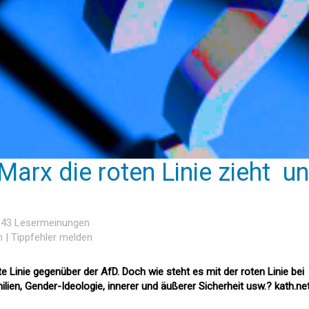
arx die roten Linie zieht  u
, 43 Lesermeinungen
n
|
Tippfehler melden
e Linie gegenüber der AfD. Doch wie steht es mit der roten Linie bei
lien, Gender-Ideologie, innerer und äußerer Sicherheit usw.? kath.ne