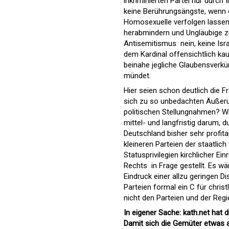
inkriminierten Partei nur durch 
keine Berührungsängste, wenn er
Homosexuelle verfolgen lassen, 
herabmindern und Ungläubige zu
Antisemitismus  nein, keine Isr
dem Kardinal offensichtlich kau
beinahe jegliche Glaubensverkün
mündet.
Hier seien schon deutlich die 
sich zu so unbedachten Äußerun
politischen Stellungnahmen? Wil
mittel- und langfristig darum, 
Deutschland bisher sehr profit
kleineren Parteien der staatlic
Statusprivilegien kirchlicher Ei
Rechts  in Frage gestellt. Es
Eindruck einer allzu geringen 
Parteien formal ein C für chr
nicht den Parteien und der Regi
In eigener Sache: kath.net hat
Damit sich die Gemüter etwas a