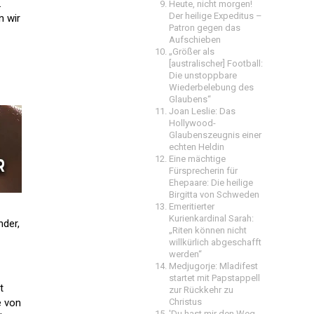
.
Heute, nicht morgen!
Der heilige Expeditus –
n wir
Patron gegen das
Aufschieben
„Größer als
[australischer] Football:
Die unstoppbare
Wiederbelebung des
Glaubens“
Joan Leslie: Das
Hollywood-
Glaubenszeugnis einer
echten Heldin
Eine mächtige
Fürsprecherin für
Ehepaare: Die heilige
Birgitta von Schweden
Emeritierter
Kurienkardinal Sarah:
nder,
„Riten können nicht
willkürlich abgeschafft
werden“
Medjugorje: Mladifest
startet mit Papstappell
t
zur Rückkehr zu
e von
Christus
'Du hast mir den Weg