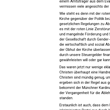
einem Amtsträger aus dem Evan
vermissen viele angesichts der
Wie steht es denn mit der roten
Kirche gegenüber der Politik be
gesetzlichen Regelungen zu Abt
es mit der roten Linie Zerstö
und mangelnde Förderung und S
der Gesellschaft durch Gender-
die wirtschaftlich und sozial A
der Obhut der Kirche überlasse
durch unsere Steuergelder finan
gewährleisten will oder gar kan
Das waren jetzt nur wenige ek
Christen überhaupt eine Handrei
Christen sind mündig genug, um
ergeben sich in der Regel aus 
bekommt der Münchner Kardinal f
der Vergangenheit für die Ableh
standen.
Erstaunlich ist auch, dass dem