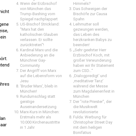
Wenn der Erzbischof
Himmels?
von München das
Das Schweigen der
nicht
Trump-Bashing vom
Bischöfe zur Causa
Spiegel nachplappert
Spahn
igene
US-Bischof Strickland:
Leihmutter soll
"Marx hat den
gezwungen werden,
eise,
katholischen Glauben
das Leben des
 ein
verlassen. Er sollte
herzkranken Babys zu
zurücktreten"!
beenden!
Kardinal Marx und die
„Sehr geehrter Herr
Anbiederung an die
Erzbischof Koch, mit
ört.
Münchner Gay-
großer Verwunderung
ütend
Community
haben wir Ihr Statement
Der Angriff von Marx
zum CSD…“
auf die Lebensform von
‚Dialogpredigt‘ und
Jesu
‚meditativer Tanz’
ihres
'Bruder Marx', bleib in
während der Messe
München!
zum Magdalenenfest in
Rundumschlag statt
München
geistige
Der "rote Priester", der
Auseinandersetzung
die Musikwelt
Marx-Kurs in München:
revolutionierte
Erstmals mehr als
Fulda: Werbung für
Man
10.000 Kirchenaustritte
Christopher Street Day
paar
in 1 Jahr
mit dem heiligen
Bonifatius