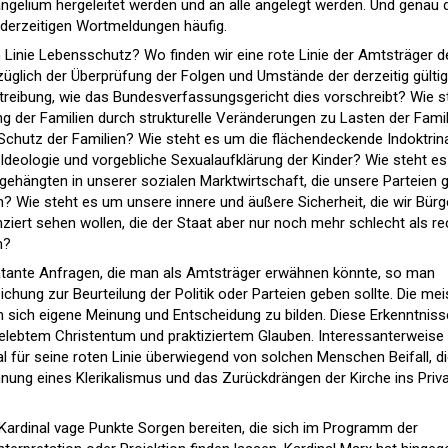
gelium hergeleitet werden und an alle angelegt werden. Und genau 
 derzeitigen Wortmeldungen häufig.
 Linie Lebensschutz? Wo finden wir eine rote Linie der Amtsträger d
züglich der Überprüfung der Folgen und Umstände der derzeitig gülti
reibung, wie das Bundesverfassungsgericht dies vorschreibt? Wie s
rung der Familien durch strukturelle Veränderungen zu Lasten der Fami
chutz der Familien? Wie steht es um die flächendeckende Indoktrin
Ideologie und vorgebliche Sexualaufklärung der Kinder? Wie steht e
bgehängten in unserer sozialen Marktwirtschaft, die unsere Parteien 
n? Wie steht es um unsere innere und äußere Sicherheit, die wir Bürg
ziert sehen wollen, die der Staat aber nur noch mehr schlecht als re
n?
latante Anfragen, die man als Amtsträger erwähnen könnte, so man
chung zur Beurteilung der Politik oder Parteien geben sollte. Die mei
 sich eigene Meinung und Entscheidung zu bilden. Diese Erkenntniss
gelebtem Christentum und praktiziertem Glauben. Interessanterweise
ür seine roten Linie überwiegend von solchen Menschen Beifall, di
nung eines Klerikalismus und das Zurückdrängen der Kirche ins Priv
 Kardinal vage Punkte Sorgen bereiten, die sich im Programm der