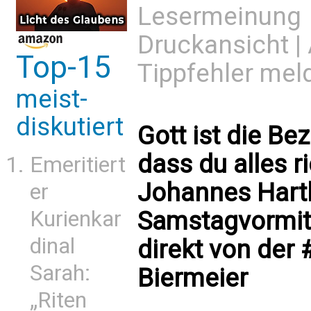
Lesermeinung
Druckansicht
|
Top-15
Tippfehler mel
meist-
diskutiert
Gott ist die Be
dass du alles r
Emeritiert
Johannes Hartl
er
Samstagvormitt
Kurienkar
dinal
direkt von der
Sarah:
Biermeier
„Riten