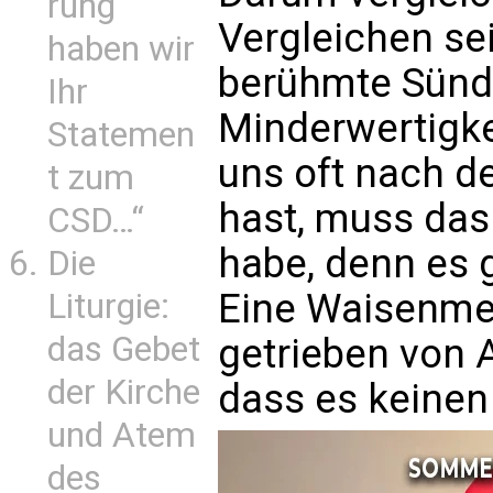
rung
Vergleichen sei
haben wir
berühmte Sünde
Ihr
Minderwertigke
Statemen
uns oft nach de
t zum
hast, muss das
CSD…“
habe, denn es g
Die
Eine Waisenmen
Liturgie:
das Gebet
getrieben von A
der Kirche
dass es keinen 
und Atem
des