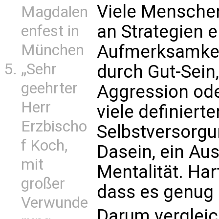
Viele Mensche
Magdalen
an Strategien e
enfest in
Aufmerksamkei
München
„Sehr
durch Gut-Sein
geehrter
Aggression ode
Herr
viele definiert
Erzbischo
Selbstversorgu
f Koch,
Dasein, ein Au
mit
Mentalität. Har
großer
dass es genug g
Verwunde
Darum vergleic