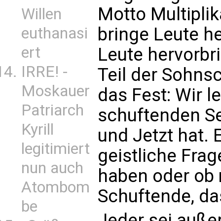
Motto Multiplik
Willen
bringe Leute he
euthanasi
ert
Leute hervorbr
IRRE! -
Teil der Sohns
Moskauer
das Fest: Wir 
Patriarch
schuftenden Se
Kyrill
und Jetzt hat. 
legitimiert
geistliche Frage
nun auch
haben oder ob
Atombom
Schuftende, da
be
Jeder sei auß