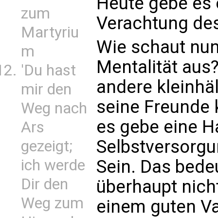
Heute gebe es 
zum
Verachtung des
Martyriu
Wie schaut nun
m
Mentalität aus? 
'Du hast
andere kleinhäl
mir den
seine Freunde k
Weg nach
es gebe eine H
Ars
Selbstversorgu
gezeigt;
Sein. Das bedeu
ich werde
Dir den
überhaupt nichts
Weg zum
einem guten Vat