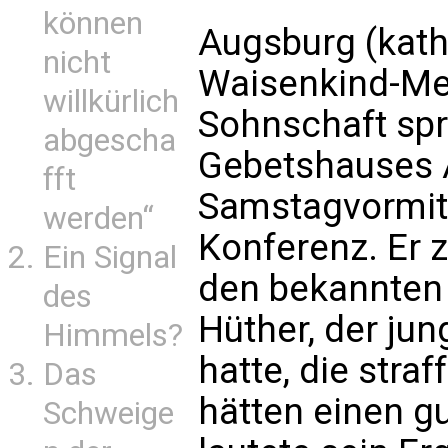
können
Augsburg (kath
nicht
Waisenkind-Men
willkürlich
Sohnschaft spr
abgescha
Gebetshauses
fft
Samstagvormit
werden“
Konferenz. Er z
Ein Signal
den bekannten 
des
Hüther, der ju
Himmels?
hatte, die stra
Das
hätten einen g
Schweige