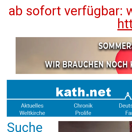
ab sofort verfügbar: 
ht
Suche