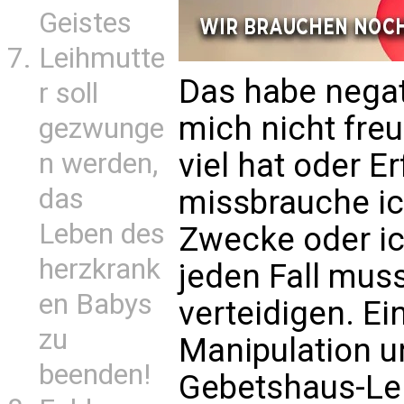
Geistes
Leihmutte
Das habe negati
r soll
mich nicht fre
gezwunge
viel hat oder Er
n werden,
das
missbrauche ic
Leben des
Zwecke oder ic
herzkrank
jeden Fall mus
en Babys
verteidigen. E
zu
Manipulation un
beenden!
Gebetshaus-Leit