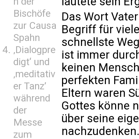
lautete sein Er
n der
Bischöfe
Das Wort Vater
zur Causa
Begriff für vie
Spahn
schnellste We
‚Dialogpre
ist immer durc
digt‘ und
keinen Mensch
‚meditativ
perfekten Fami
er Tanz’
Eltern waren S
während
Gottes könne 
der
über seine eig
Messe
nachzudenken
zum