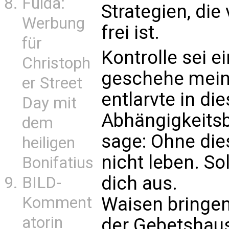
Fulda:
Strategien, die
Werbung
frei ist.
für
Kontrolle sei ei
Christoph
geschehe mein 
er Street
entlarvte in d
Day mit
Abhängigkeits
dem
sage: Ohne di
heiligen
nicht leben. S
Bonifatius
dich aus.
BILD-
Waisen bringen
Komment
atorin
der Gebetshaus-