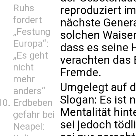
Ruhs
reproduziert i
fordert
nächste Genera
„Festung
solchen Waise
Europa“:
dass es seine H
„Es geht
verachten das 
nicht
Fremde.
mehr
Umgelegt auf di
anders“
Slogan: Es ist n
Erdbeben
Mentalität hin
gefahr bei
sei jedoch tödl
Neapel: