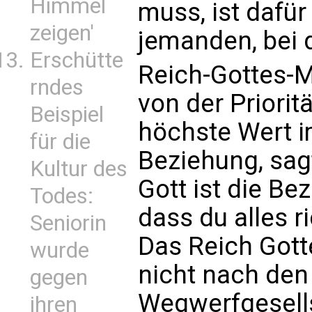
Himmel
muss, ist dafür 
zeigen'
jemanden, bei 
Erschütte
Reich-Gottes-M
rndes
von der Priorit
Beispiel
höchste Wert i
für die
Beziehung, sag
Kultur des
Gott ist die Be
Todes:
dass du alles r
Seniorin
Das Reich Gott
wurde
nicht nach den 
gegen
Wegwerfgesell
ihren