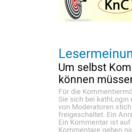
Lesermeinu
Um selbst Kom
können müssen 
Für die Kommentiermög
Sie sich bei
kathLogin 
von Moderatoren stich
freigeschaltet. Ein Anr
Ein Kommentar ist auf
Kommentare geben nic