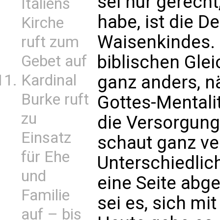
sei nur gerecht
Italiens
habe, ist die D
Kirche
Waisenkindes.
ruft zum
biblischen Gle
Gebet auf
Kardinal
ganz anders, n
Burke ruft
Gottes-Mentalit
zu
die Versorgung,
Einsatz
schaut ganz ve
für Ehe
Unterschiedlich
und
eine Seite abg
Familie
sei es, sich mi
auf – bis