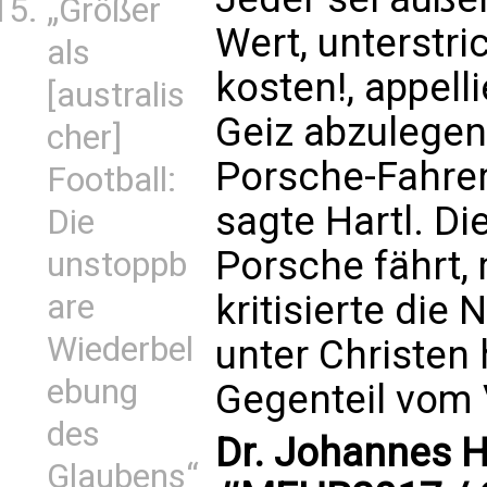
„Größer
Wert, unterstri
als
kosten!, appell
[australis
Geiz abzulegen
cher]
Porsche-Fahrer,
Football:
sagte Hartl. D
Die
Porsche fährt, 
unstoppb
kritisierte die 
are
Wiederbel
unter Christen h
ebung
Gegenteil vom V
des
Dr. Johannes H
Glaubens“