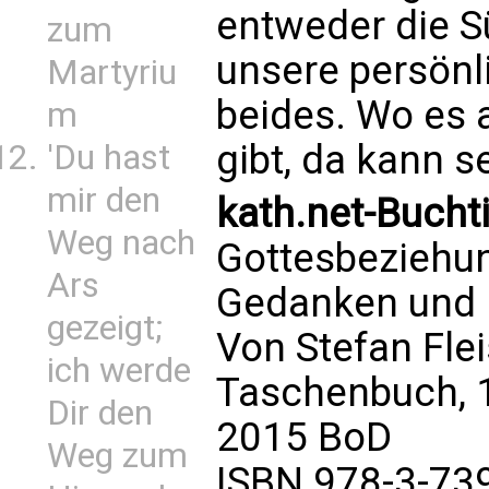
entweder die S
zum
unsere persönl
Martyriu
beides. Wo es 
m
gibt, da kann s
'Du hast
mir den
kath.net-Buchti
Weg nach
Gottesbeziehu
Ars
Gedanken und 
gezeigt;
Von Stefan Fle
ich werde
Taschenbuch, 
Dir den
2015 BoD
Weg zum
ISBN 978-3-73