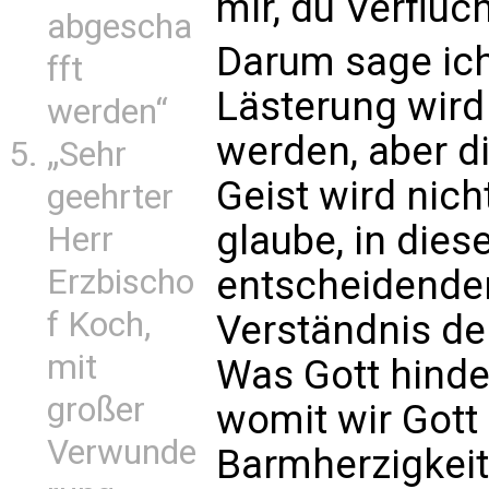
mir, du Verflucht
abgescha
Darum sage ic
fft
Lästerung wir
werden“
werden, aber d
„Sehr
Geist wird nich
geehrter
glaube, in diese
Herr
entscheidende
Erzbischo
f Koch,
Verständnis de
mit
Was Gott hinde
großer
womit wir Gott
Verwunde
Barmherzigkeit 