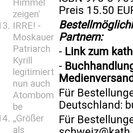
Himmel
Preis 15.50 EU
zeigen'
Bestellmöglich
IRRE! -
Partnern:
Moskauer
Patriarch
-
Link zum
kat
Kyrill
-
Buchhandlung 
legitimiert
Medienversand
nun auch
Für Bestellung
Atombom
Deutschland:
b
be
„Größer
Für Bestellung
als
schweiz@kath.