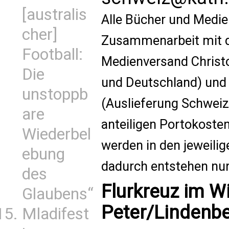
[australis
Alle Bücher und Medie
cher]
Zusammenarbeit mit d
Football:
Medienversand Christo
Die
und Deutschland) un
unstoppb
(Auslieferung Schweiz)
are
anteiligen Portokoste
Wiederbel
werden in den jeweilig
ebung
dadurch entstehen nur
des
Flurkreuz im W
Glaubens“
Peter/Lindenb
Mladifest