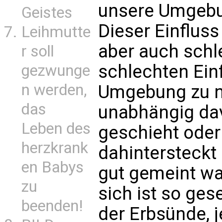
unsere Umgebun
Geistes
Dieser Einfluss
Leihmutte
aber auch schle
r soll
schlechten Ein
gezwunge
n werden,
Umgebung zu n
das
unabhängig dav
Leben des
geschieht oder 
herzkrank
dahintersteckt 
en Babys
gut gemeint wa
zu
sich ist so ge
beenden!
der Erbsünde, j