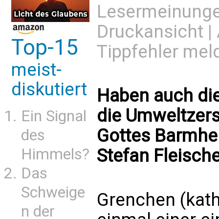
Lesermeinung
Druckansicht
|
Top-15
Tippfehler mel
meist-
diskutiert
Haben auch die
die Umweltzerst
Ein Signal
Gottes Barmher
des
Stefan Fleisch
Himmels?
Das
Schweige
Grenchen (kath.
n der