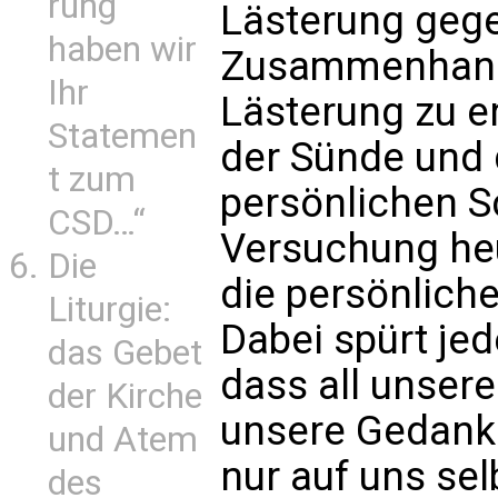
rung
Lästerung gege
haben wir
Zusammenhang 
Ihr
Lästerung zu e
Statemen
der Sünde und 
t zum
persönlichen S
CSD…“
Versuchung heu
Die
die persönliche
Liturgie:
Dabei spürt je
das Gebet
dass all unsere
der Kirche
unsere Gedanke
und Atem
nur auf uns sel
des