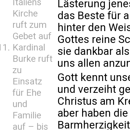
Italiens
Lästerung jene
Kirche
das Beste für al
ruft zum
hinter den We
Gebet auf
Gottes reine Sc
Kardinal
sie dankbar als
Burke ruft
uns allen anz
zu
Gott kennt uns
Einsatz
und verzeiht ge
für Ehe
Christus am Kr
und
aber haben die 
Familie
Barmherzigkeit
auf – bis