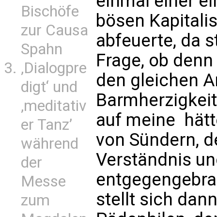
einmal einer ei
Bischöfe
bösen Kapitali
zur Causa
abfeuerte, da st
Spahn
Frage, ob denn
‚Dialogpre
den gleichen A
digt‘ und
Barmherzigkeit 
‚meditativ
auf meine  hät
er Tanz’
von Sündern, de
während
Verständnis un
der
entgegengebrac
Messe
stellt sich dan
zum