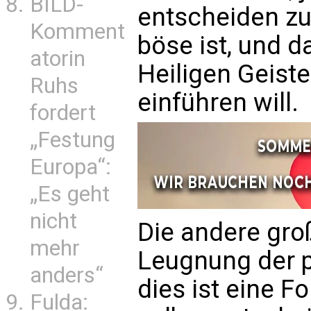
BILD-
entscheiden zu
Komment
böse ist, und d
atorin
Heiligen Geiste
Ruhs
einführen will.
fordert
„Festung
Europa“:
„Es geht
nicht
Die andere gro
mehr
Leugnung der p
anders“
dies ist eine F
Fulda: