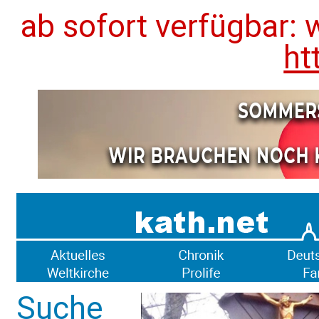
ab sofort verfügbar: 
ht
Suche