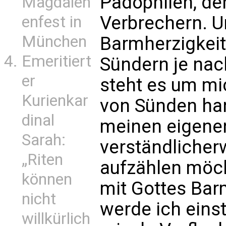
Pädophilen, de
Magdalen
Verbrechern. U
enfest in
München
Barmherzigkeit
Emeritiert
Sündern je nac
er
steht es um mi
Kurienkar
von Sünden han
dinal
meinen eigenen 
Sarah:
verständlicher
„Riten
aufzählen möch
können
mit Gottes Bar
nicht
werde ich eins
willkürlich