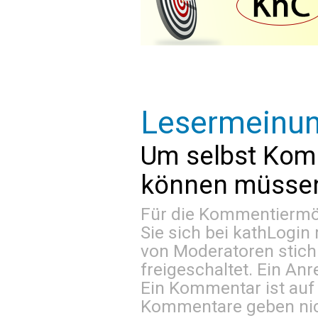
Lesermeinu
Um selbst Kom
können müssen 
Für die Kommentiermög
Sie sich bei
kathLogin 
von Moderatoren stich
freigeschaltet. Ein Anr
Ein Kommentar ist auf
Kommentare geben nic