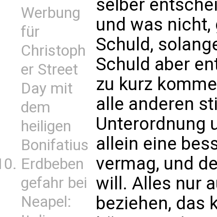
selber entschei
Werbung
und was nicht, 
für
Schuld, solange
Christoph
Schuld aber ent
er Street
zu kurz kommen
Day mit
alle anderen st
dem
Unterordnung u
heiligen
allein eine bes
Bonifatius
vermag, und de
Erdbeben
will. Alles nur 
gefahr bei
beziehen, das 
Neapel: