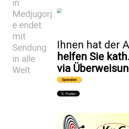
in
Medjugorj
e endet
mit
Ihnen hat der A
Sendung
helfen Sie kath
in alle
via Überweisun
Welt