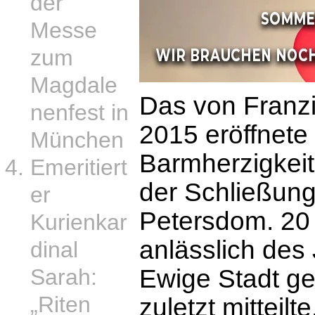
der
Messe
zum
Magdale
Das von Franz
nenfest in
2015 eröffnete 
München
Barmherzigkeit
Emeritiert
der Schließung
er
Petersdom. 20
Kurienkar
anlässlich des 
dinal
Ewige Stadt gep
Sarah:
„Riten
zuletzt mitteilt