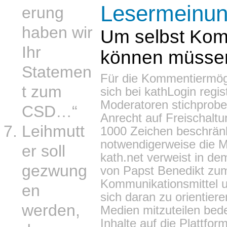
Lesermeinu
erung
haben wir
Um selbst Kom
Ihr
können müssen 
Statemen
Für die Kommentiermögl
t zum
sich bei
kathLogin regis
Moderatoren stichproben
CSD…“
Anrecht auf Freischaltu
Leihmutt
1000 Zeichen beschrän
notwendigerweise die M
er soll
kath.net verweist in 
gezwung
von Papst Benedikt zum
Kommunikationsmittel u
en
sich daran zu orientier
werden,
Medien mitzuteilen bede
Inhalte auf die Plattfo