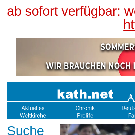
ab sofort verfügbar: 
ht
Suche