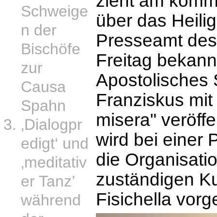
zieht am komm
Schweige
über das Heili
n der
Presseamt des 
Bischöfe
Freitag bekann
zur
Apostolisches 
Causa
Franziskus mit 
Spahn
misera" veröff
‚Dialogpr
wird bei einer
edigt‘ und
die Organisatio
‚meditativ
zuständigen Ku
er Tanz’
Fisichella vorge
während