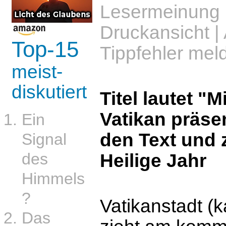
Lesermeinung
Druckansicht
|
Top-15
Tippfehler mel
meist-
diskutiert
Titel lautet "M
Vatikan präse
Ein
den Text und 
Signal
des
Heilige Jahr
Himmels
?
Vatikanstadt (
Das