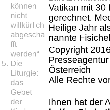
können
Vatikan mit 30 
nicht
gerechnet. Med
willkürlich
Heilige Jahr al
abgescha
nannte Fisiche
fft
Copyright 2016
werden“
Presseagentu
Die
Österreich
Liturgie:
Alle Rechte vo
das
Gebet
Ihnen hat der A
der