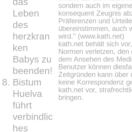
das
sondern auch im eigenen
Leben
konsequent Zeugnis abz
Präferenzen und Urteile
des
übereinstimmen, auch w
herzkran
wird." (
www.kath.net
)
kath.net behält sich vo
ken
Normen verletzen, den 
Babys zu
dem Ansehen des Mediu
Benutzer können diesfal
beenden!
Zeitgründen kann über
Bistum
keine Korrespondenz ge
kath.net vor, strafrecht
Huelva
bringen.
führt
verbindlic
hes