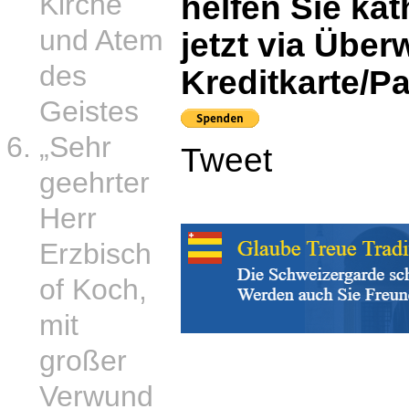
Kirche
helfen Sie ka
und Atem
jetzt via Übe
des
Kreditkarte/Pa
Geistes
„Sehr
Tweet
geehrter
Herr
Erzbisch
of Koch,
mit
großer
Verwund