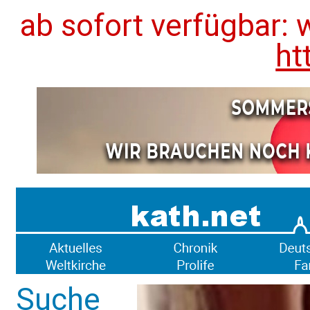
ab sofort verfügbar: 
ht
Suche