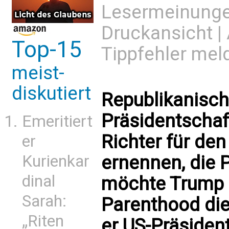
Lesermeinung
Druckansicht
|
Top-15
Tippfehler mel
meist-
diskutiert
Republikanisch
Präsidentscha
Emeritiert
Richter für de
er
ernennen, die 
Kurienkar
dinal
möchte Trump d
Sarah:
Parenthood die
„Riten
er US-Präsiden