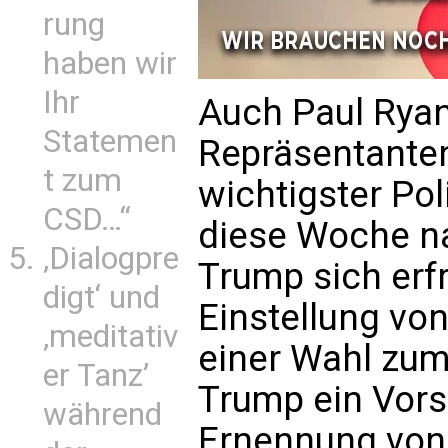
rung
haben wir
Ihr
Auch Paul Ryan
Statemen
Repräsentante
t zum
wichtigster Pol
CSD…“
diese Woche na
‚Dialogpre
Trump sich erfr
digt‘ und
Einstellung von
‚meditativ
einer Wahl zum
er Tanz’
Trump ein Vors
während
Ernennung von 