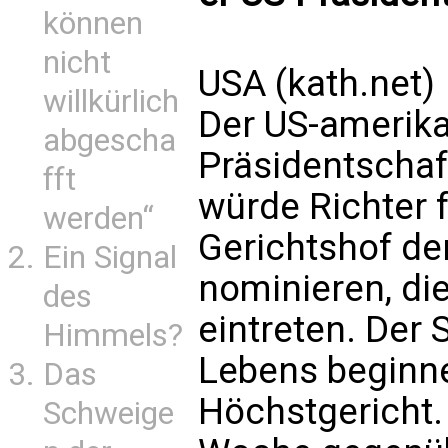
können
nicht
USA (kath.net)
willkürlich
Der US-amerik
abgescha
Präsidentscha
fft
würde Richter 
werden“
Gerichtshof de
Ein Signal
nominieren, di
des
eintreten. Der
Himmels?
Lebens beginne
Das
Höchstgericht. 
Schweige