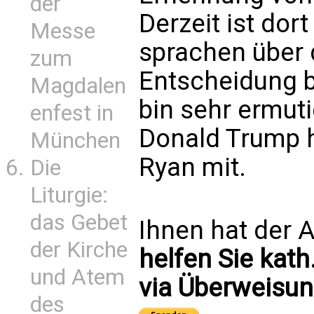
der
Derzeit ist dort
Messe
sprachen über 
zum
Entscheidung b
Magdalen
bin sehr ermut
enfest in
Donald Trump he
München
Ryan mit.
Die
Liturgie:
das Gebet
Ihnen hat der A
der Kirche
helfen Sie kath
und Atem
via Überweisun
des