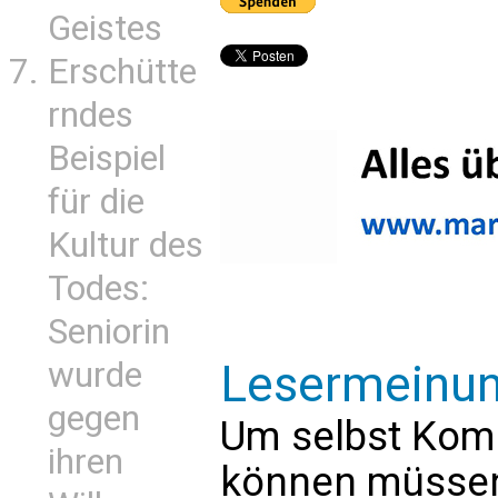
Geistes
Erschütte
rndes
Beispiel
für die
Kultur des
Todes:
Seniorin
wurde
Lesermeinu
gegen
Um selbst Kom
ihren
können müssen 