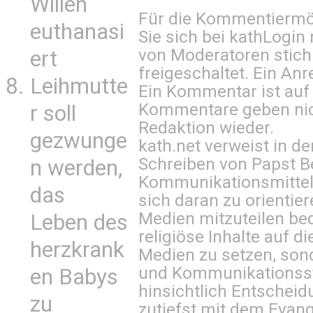
Willen
Für die Kommentiermög
euthanasi
Sie sich bei
kathLogin 
von Moderatoren stich
ert
freigeschaltet. Ein Anr
Leihmutte
Ein Kommentar ist auf
Kommentare geben nic
r soll
Redaktion wieder.
gezwunge
kath.net verweist in
Schreiben von Papst B
n werden,
Kommunikationsmittel 
das
sich daran zu orientie
Medien mitzuteilen be
Leben des
religiöse Inhalte auf 
herzkrank
Medien zu setzen, sond
und Kommunikationsst
en Babys
hinsichtlich Entscheid
zu
zutiefst mit dem Eva