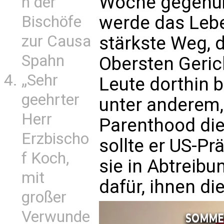
Woche gegenübe
n der
werde das Lebe
Bischöfe
zur Causa
stärkste Weg, d
Spahn
Obersten Geric
„Sehr
Leute dorthin b
geehrter
unter anderem,
Herr
Parenthood die
Erzbischo
sollte er US-Pr
f Koch,
sie in Abtreibun
mit
dafür, ihnen di
großer
Verwunde