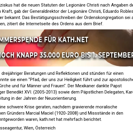
iskus hat die neuen Statuten der Legionäre Christi nach Angaben d
in Kraft, gab der Generaldirektor der Legionäre Christi, Eduardo Robles
eder bekannt. Das Bestätigungsschreiben der Ordenskongregation sei
n, zitiert die Internetseite des Ordens aus dem Brief.
 dreijähriger Beratungen und Reflektionen und stünden für einen
nnte sie einen "Pfad, der uns zur Heiligkeit führt und zur apostolisc
 Kirche und für Männer und Frauen". Der Mexikaner dankte Papst
er Benedikt XVI. (2005-2013) sowie dem Päpstlichen Delegaten, Kar
eitung in der Jahren der Neuorientierung.
 eine schwere Krise geraten, nachdem gravierende moralische
hen Gründers Marcial Maciel (1920-2008) und Missstände in den
anntgeworden waren,
kath.net hat mehrfach berichtet
.
sseagentur, Wien, Österreich