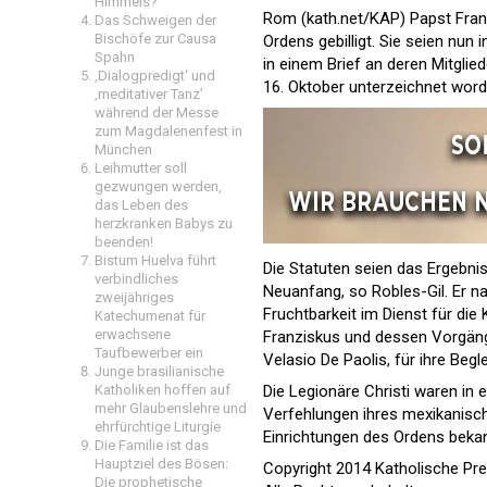
Himmels?
Rom (kath.net/KAP) Papst Franz
Das Schweigen der
Bischöfe zur Causa
Ordens gebilligt. Sie seien nun 
Spahn
in einem Brief an deren Mitgli
‚Dialogpredigt‘ und
16. Oktober unterzeichnet worde
‚meditativer Tanz’
während der Messe
zum Magdalenenfest in
München
Leihmutter soll
gezwungen werden,
das Leben des
herzkranken Babys zu
beenden!
Bistum Huelva führt
Die Statuten seien das Ergebnis
verbindliches
Neuanfang, so Robles-Gil. Er na
zweijähriges
Fruchtbarkeit im Dienst für die
Katechumenat für
erwachsene
Franziskus und dessen Vorgäng
Taufbewerber ein
Velasio De Paolis, für ihre Begl
Junge brasilianische
Die Legionäre Christi waren in
Katholiken hoffen auf
mehr Glaubenslehre und
Verfehlungen ihres mexikanisc
ehrfürchtige Liturgie
Einrichtungen des Ordens bek
Die Familie ist das
Hauptziel des Bösen:
Copyright 2014 Katholische Pre
Die prophetische