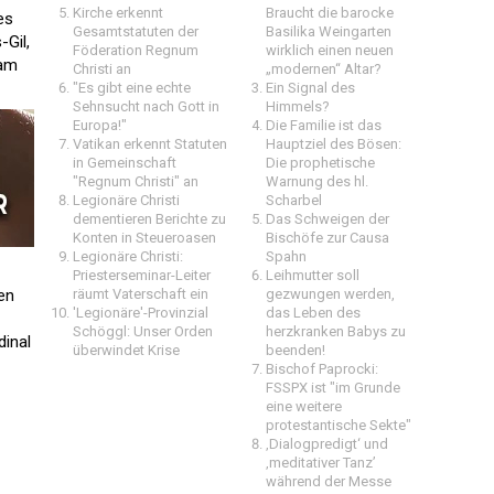
Kirche erkennt
Braucht die barocke
es
Gesamtstatuten der
Basilika Weingarten
-Gil,
Föderation Regnum
wirklich einen neuen
 am
Christi an
„modernen“ Altar?
"Es gibt eine echte
Ein Signal des
Sehnsucht nach Gott in
Himmels?
Europa!"
Die Familie ist das
Vatikan erkennt Statuten
Hauptziel des Bösen:
in Gemeinschaft
Die prophetische
"Regnum Christi" an
Warnung des hl.
Legionäre Christi
Scharbel
dementieren Berichte zu
Das Schweigen der
Konten in Steueroasen
Bischöfe zur Causa
Legionäre Christi:
Spahn
Priesterseminar-Leiter
Leihmutter soll
hen
räumt Vaterschaft ein
gezwungen werden,
'Legionäre'-Provinzial
das Leben des
Schöggl: Unser Orden
herzkranken Babys zu
dinal
überwindet Krise
beenden!
Bischof Paprocki:
FSSPX ist "im Grunde
eine weitere
protestantische Sekte"
‚Dialogpredigt‘ und
‚meditativer Tanz’
während der Messe