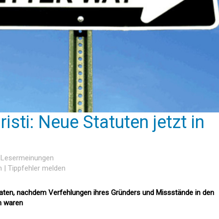
isti: Neue Statuten jetzt in
3 Lesermeinungen
n
|
Tippfehler melden
raten, nachdem Verfehlungen ihres Gründers und Missstände in den
n waren