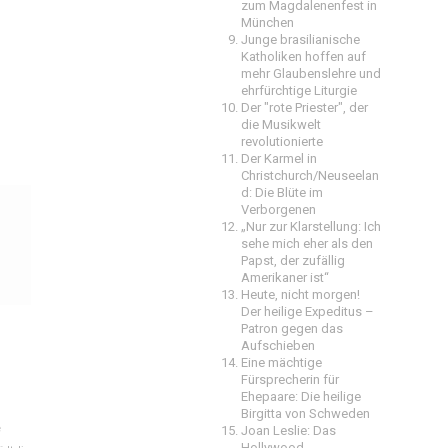
zum Magdalenenfest in
München
Junge brasilianische
Katholiken hoffen auf
mehr Glaubenslehre und
ehrfürchtige Liturgie
Der "rote Priester", der
die Musikwelt
revolutionierte
Der Karmel in
Christchurch/Neuseelan
d: Die Blüte im
Verborgenen
„Nur zur Klarstellung: Ich
sehe mich eher als den
Papst, der zufällig
Amerikaner ist“
Heute, nicht morgen!
Der heilige Expeditus –
Patron gegen das
Aufschieben
Eine mächtige
Fürsprecherin für
Ehepaare: Die heilige
Birgitta von Schweden
e
Joan Leslie: Das
Hollywood-