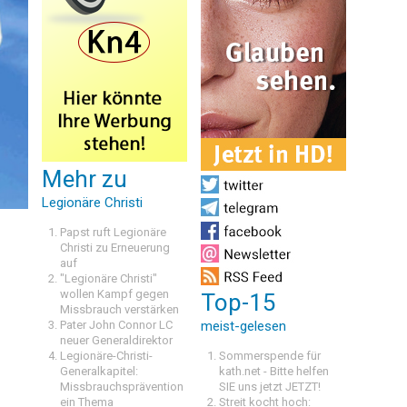
Mehr zu
Legionäre Christi
Papst ruft Legionäre
Christi zu Erneuerung
auf
"Legionäre Christi"
wollen Kampf gegen
Top-15
Missbrauch verstärken
Pater John Connor LC
meist-gelesen
neuer Generaldirektor
Legionäre-Christi-
Sommerspende für
Generalkapitel:
kath.net - Bitte helfen
Missbrauchsprävention
SIE uns jetzt JETZT!
ein Thema
Streit kocht hoch: