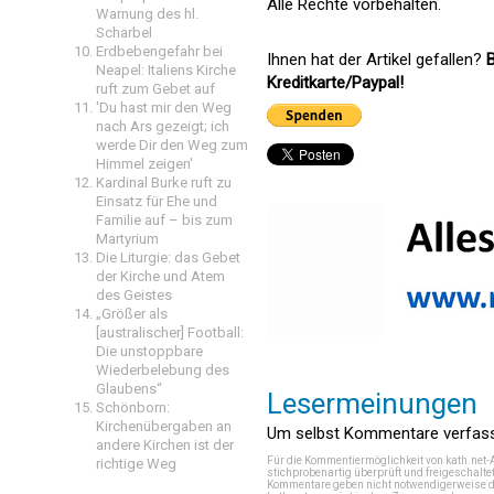
Alle Rechte vorbehalten.
Warnung des hl.
Scharbel
Erdbebengefahr bei
Ihnen hat der Artikel gefallen?
B
Neapel: Italiens Kirche
Kreditkarte/Paypal!
ruft zum Gebet auf
'Du hast mir den Weg
nach Ars gezeigt; ich
werde Dir den Weg zum
Himmel zeigen'
Kardinal Burke ruft zu
Einsatz für Ehe und
Familie auf – bis zum
Martyrium
Die Liturgie: das Gebet
der Kirche und Atem
des Geistes
„Größer als
[australischer] Football:
Die unstoppbare
Wiederbelebung des
Glaubens“
Lesermeinungen
Schönborn:
Kirchenübergaben an
Um selbst Kommentare verfasse
andere Kirchen ist der
Für die Kommentiermöglichkeit von kath.net-
richtige Weg
stichprobenartig überprüft und freigeschalte
Kommentare geben nicht notwendigerweise di