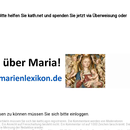
itte helfen Sie kath.net und spenden Sie jetzt via Überweisung oder
n zu können müssen Sie sich bitte einloggen.
Artikeln müssen Sie sich bei
kathLogin registrieren
. Die Kommentare werden von Moderatoren
t. Ein Anrecht auf Freischaltung besteht nicht. Ein Kommentar ist auf 1000 Zeichen beschränkt. Di
e Meinung der Redaktion wieder.