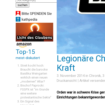
Top-15
Legionäre Chr
meist-diskutiert
Kraft
Streit kocht hoch:
Braucht die barocke
Basilika Weingarten
3. November 2014 in
Chronik
, 
wirklich einen neuen
Druckansicht
|
Artikel versende
„modernen“ Altar?
Bischof Paprocki:
FSSPX ist "im Grunde
Orden war in schwere Krise ge
eine weitere
Einrichtungen bekanntgeworde
protestantische Sekte"
Ein Signal des