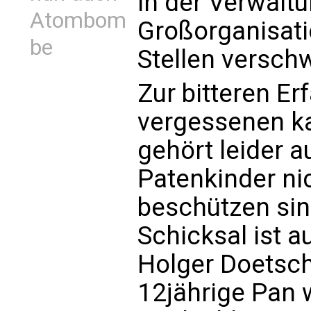
in der Verwalt
Atombom
Großorganisati
be
Stellen versch
Zur bitteren Er
vergessenen k
gehört leider a
Patenkinder ni
beschützen sin
Schicksal ist 
Holger Doetsch
12jährige Pan w