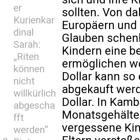
er
sollten. Von d
Kurienkar
Europäern und
dinal
Glauben schenk
Sarah:
Kindern eine b
„Riten
ermöglichen wo
können
Dollar kann so 
nicht
abgekauft wer
willkürlich
Dollar. In Kam
abgescha
Monatsgehälte
fft
vergessene Kin
werden“