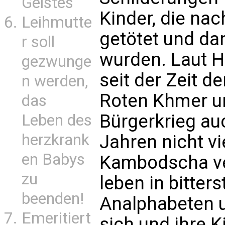
Geistes
Kinder, die n
Leihmutte
getötet und dan
r soll
wurden. Laut H
gezwunge
seit der Zeit d
n werden,
Roten Khmer u
das
Bürgerkrieg au
Leben des
herzkrank
Jahren nicht vie
en Babys
Kambodscha ver
zu
leben in bitter
beenden!
Analphabeten u
Emeritiert
sich und ihre 