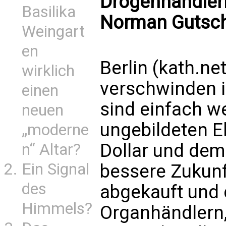
Drogenhändlern
Basilika
Norman Gutsc
Weingart
en
Berlin (kath.n
wirklich
verschwinden i
einen
sind einfach w
neuen
ungebildeten El
„moderne
Dollar und dem
n“ Altar?
Ein Signal
bessere Zukunft
des
abgekauft und 
Himmels?
Organhändlern