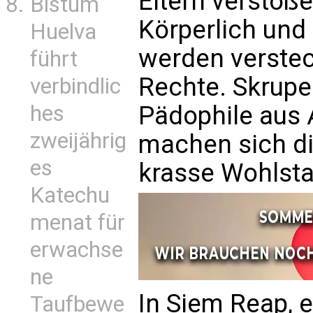
Eltern verstoße
Bistum
Körperlich und 
Huelva
werden verstec
führt
Rechte. Skrupe
verbindlic
Pädophile aus
hes
zweijährig
machen sich d
es
krasse Wohlsta
Katechu
menat für
erwachse
ne
In Siem Reap, e
Taufbewe