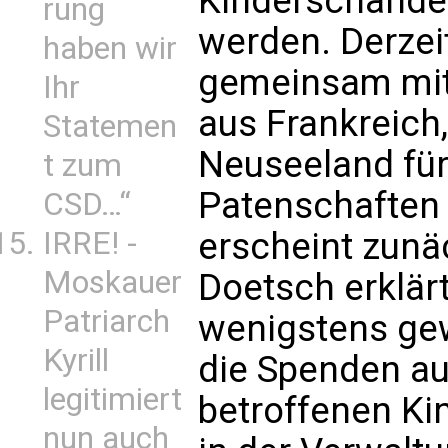
Kinderschände
rung
werden. Derzeit
haben wir
gemeinsam mit
Ihr
aus Frankreich
Statemen
Neuseeland für
t zum
Patenschaften 
CSD…“
erscheint zunäc
IRRE! -
Moskauer
Doetsch erklär
Patriarch
wenigstens gew
Kyrill
die Spenden au
legitimiert
betroffenen Ki
nun auch