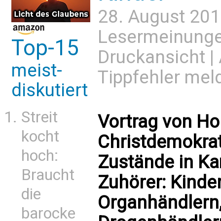
28. August 201
Lesermeinung
Top-15
Druckansicht
|
meist-
Tippfehler mel
diskutiert
Streit
Vortrag von Ho
kocht
Christdemokrat
hoch:
Zustände in K
Braucht
Zuhörer: Kinde
die
Organhändlern
barocke