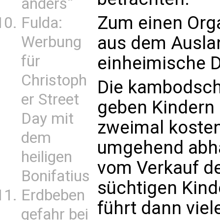
anders“
Zum einen Org
Fulda:
aus dem Ausla
Werbung
für
einheimische 
Christoph
Die kambodsch
er Street
geben Kindern 
Day mit
zweimal kosten
dem
umgehend abhä
heiligen
vom Verkauf de
Bonifatius
süchtigen Kinde
Erdbeben
führt dann viel
gefahr bei