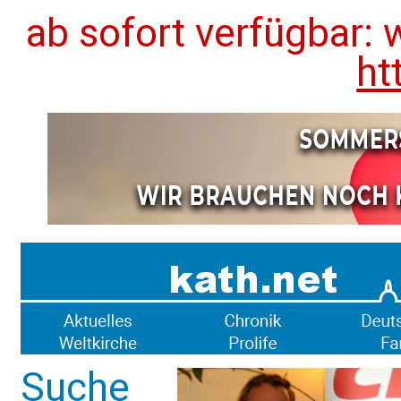
ab sofort verfügbar: 
ht
Suche