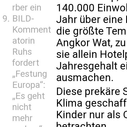
140.000 Einwoh
rber ein
Jahr über eine 
BILD-
Komment
die größte Tem
atorin
Angkor Wat, zu
Ruhs
sie allein Hotel
fordert
Jahresgehalt 
„Festung
ausmachen.
Europa“:
Diese prekäre S
„Es geht
Klima geschaffe
nicht
Kinder nur als
mehr
betrachten.