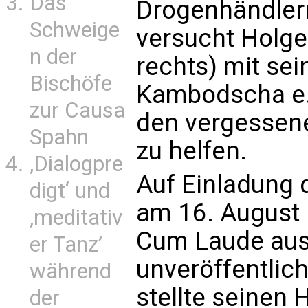
Das
Drogenhändlern.
Schweige
versucht Holge
n der
rechts) mit se
Bischöfe
Kambodscha e.
zur Causa
den vergessen
Spahn
zu helfen.
‚Dialogpre
Auf Einladung 
digt‘ und
am 16. August 
‚meditativ
Cum Laude au
er Tanz’
unveröffentli
während
stellte seinen 
der