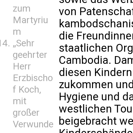
zum
von Patenschaf
Martyriu
kambodschanis
m
die Freundinne
„Sehr
staatlichen Org
geehrter
Cambodia. Da
Herr
diesen Kindern
Erzbischo
zukommen und 
f Koch,
Hygiene und d
mit
westlichen Tou
großer
beigebracht we
Verwunde