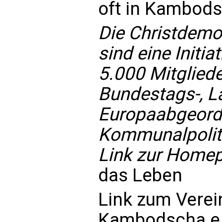
oft in Kambods
Die Christdemo
sind eine Initi
5.000 Mitgliede
Bundestags-, L
Europaabgeord
Kommunalpoliti
Link zur Home
das Leben
Link zum
Verei
Kambodscha e.