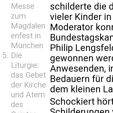
schilderte die 
Messe
vieler Kinder 
zum
Magdalen
Moderator kon
enfest in
Bundestagskand
München
Philip Lengsfeld
Die
gewonnen werde
Liturgie:
Anwesenden, i
das Gebet
Bedauern für d
der Kirche
dem kleinen L
und Atem
Schockiert hör
des
Schilderungen 