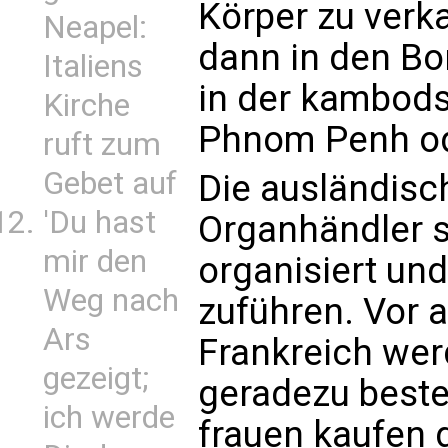
Körper zu verk
Neapel:
dann in den Bo
Italiens
in der kambod
Kirche
Phnom Penh ode
ruft zum
Gebet auf
Die ausländis
'Du hast
Organhändler 
mir den
organisiert und
Weg nach
zuführen. Vor 
Ars
Frankreich we
gezeigt;
geradezu beste
ich werde
frauen kaufen d