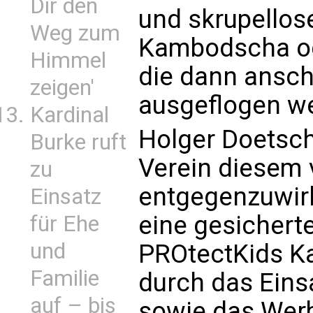
Dir den
und skrupellos
Weg zum
Kambodscha od
Himmel
die dann ansch
zeigen'
ausgeflogen w
Kardinal
Holger Doetsch
Burke ruft
Verein diesem 
zu
entgegenzuwirk
Einsatz
eine gesichert
für Ehe
und
PROtectKids K
Familie
durch das Ein
auf – bis
sowie das Wer