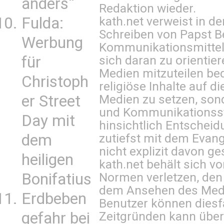
anders“
Redaktion wieder.
Fulda:
kath.net verweist in
Schreiben von Papst B
Werbung
Kommunikationsmittel 
für
sich daran zu orientie
Medien mitzuteilen be
Christoph
religiöse Inhalte auf 
er Street
Medien zu setzen, sond
und Kommunikationsst
Day mit
hinsichtlich Entscheid
dem
zutiefst mit dem Eva
nicht explizit davon ge
heiligen
kath.net behält sich v
Bonifatius
Normen verletzen, den
dem Ansehen des Mediu
Erdbeben
Benutzer können diesfa
gefahr bei
Zeitgründen kann über