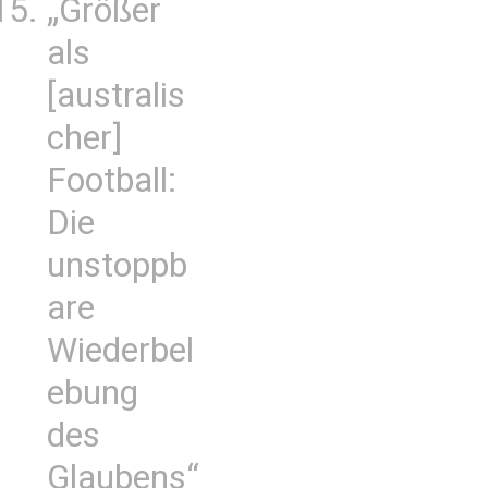
„Größer
als
[australis
cher]
Football:
Die
unstoppb
are
Wiederbel
ebung
des
Glaubens“