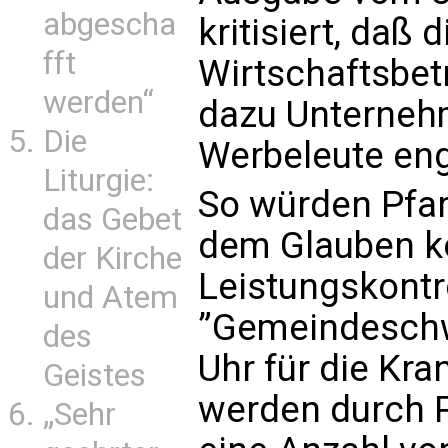
abgescha
kritisiert, daß 
fft
Wirtschaftsbet
werden“
dazu Unterneh
Die
Werbeleute eng
Liturgie:
So würden Pfar
das Gebet
dem Glauben ko
der Kirche
Leistungskontr
und Atem
”Gemeindeschw
des
Uhr für die Kr
Geistes
werden durch P
„Sehr