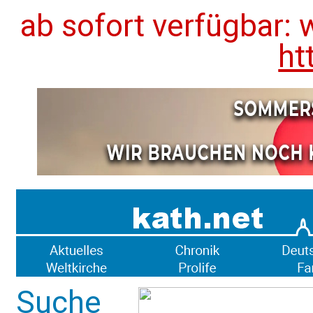
ab sofort verfügbar: 
ht
Suche