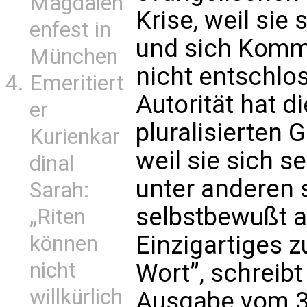
Magdalen
Krise, weil sie
enfest in
und sich Komm
München
nicht entschlo
Emeritiert
Autorität hat di
er
pluralisierten 
Kurienkar
weil sie sich se
dinal
unter anderen 
Sarah:
selbstbewußt al
„Riten
Einzigartiges z
können
nicht
Wort”, schreibt
willkürlich
Ausgabe vom 30