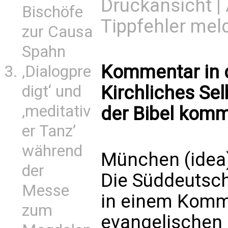
Druckansicht
|
Bischöfe
Tippfehler mel
zur Causa
Spahn
Kommentar in 
‚Dialogpre
digt‘ und
Kirchliches Se
‚meditativ
der Bibel kom
er Tanz’
während
München (idea
der
Die Süddeutsc
Messe
in einem Komme
zum
evangelischen K