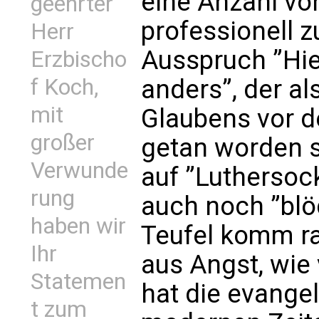
eine Anzahl von
geehrter
professionell z
Herr
Ausspruch ”Hier
Erzbischo
f Koch,
anders”, der a
mit
Glaubens vor 
großer
getan worden 
Verwunde
auf ”Luthersoc
rung
auch noch ”blöd
haben wir
Teufel komm ra
Ihr
aus Angst, wie
Statemen
hat die evangel
t zum