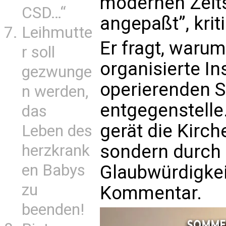
modernen Zeit
CSD…“
angepaßt”, krit
Leihmutte
Er fragt, warum
r soll
organisierte In
gezwunge
operierenden S
n werden,
entgegenstelle.
das
gerät die Kirche
Leben des
sondern durch 
herzkrank
en Babys
Glaubwürdigkeit
zu
Kommentar.
beenden!