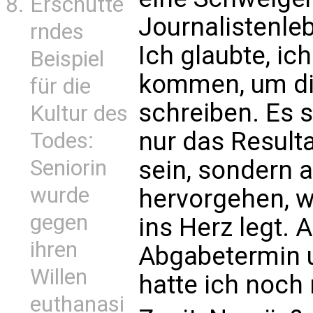
Erschütte
Journalistenleb
rndes
Ich glaubte, ic
Beispiel
kommen, um di
für die
schreiben. Es s
Kultur des
nur das Result
Todes:
Seniorin
sein, sondern 
wurde
hervorgehen, w
gegen
ins Herz legt. 
ihren
Abgabetermin u
Willen
hatte ich noch 
euthanasi