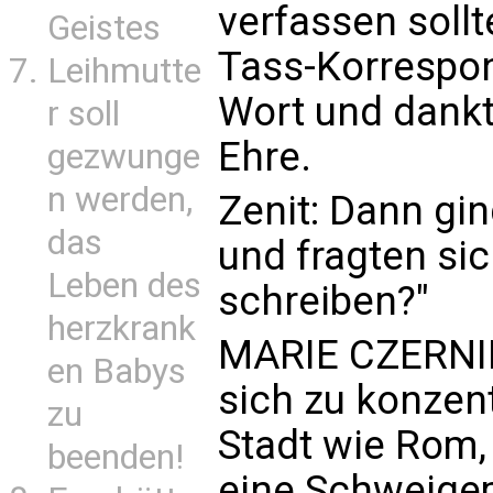
verfassen sollt
Geistes
Tass-Korrespon
Leihmutte
Wort und dankt
r soll
Ehre.
gezwunge
n werden,
Zenit: Dann gi
das
und fragten sich
Leben des
schreiben?"
herzkrank
MARIE CZERNIN:
en Babys
sich zu konzent
zu
Stadt wie Rom
beenden!
eine Schweigem