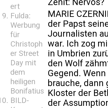
Zenit: Nervös?
ert
MARIE CZERNIN
Fulda:
der Papst seine
Werbung
Journalisten a
für
war. Ich zog m
Christoph
in Umbrien zurü
er Street
den Wolf zähmt
Day mit
dem
Gegend. Wenn i
heiligen
brauche, dann 
Bonifatius
Kloster der B
BILD-
der Assumptio