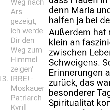
dass Frauen in 
Weg nach
denn Maria und
Ars
halfen ja bei d
gezeigt;
ich werde
Außerdem hat 
Dir den
klein an faszini
Weg zum
zwischen Leben
Himmel
Schweigens. S
zeigen'
Erinnerungen a
IRRE! -
zurück, das wa
Moskauer
besonderer Tag
Patriarch
Spiritualität k
Kyrill