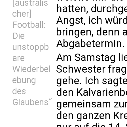
[australis
hatten, durchg
cher]
Angst, ich wür
Football:
bringen, denn
Die
Abgabetermin.
unstoppb
Am Samstag lie
are
Schwester frag
Wiederbel
gehe. Ich sagt
ebung
des
den Kalvarienb
Glaubens“
gemeinsam zum 
den ganzen Kr