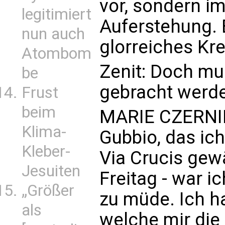
vor, sondern im
legitimiert
Auferstehung. 
nun auch
glorreiches Kre
Atombom
Zenit: Doch mu
be
gebracht werde
Frust
beim
MARIE CZERNIN
Klima-
Gubbio, das ich
Kleber-
Via Crucis gewä
Jesuiten
Freitag - war i
„Größer
zu müde. Ich ha
als
welche mir di