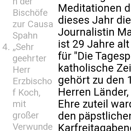
n der
Meditationen di
Bischöfe
dieses Jahr die
zur Causa
Journalistin Ma
Spahn
ist 29 Jahre a
„Sehr
für "Die Tagesp
geehrter
katholische Ze
Herr
gehört zu den 1
Erzbischo
Herren Länder,
f Koch,
Ehre zuteil war
mit
den päpstlich
großer
Verwunde
Karfreitagabe