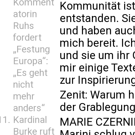
Komment
Kommunität ist
atorin
entstanden. Si
Ruhs
und haben auch
fordert
mich bereit. Ic
„Festung
und sie um ihr
Europa“:
mir einige Te
„Es geht
zur Inspirierun
nicht
Zenit: Warum ha
mehr
der Grablegung
anders“
Kardinal
MARIE CZERNIN:
Burke ruft
Marini schlug v