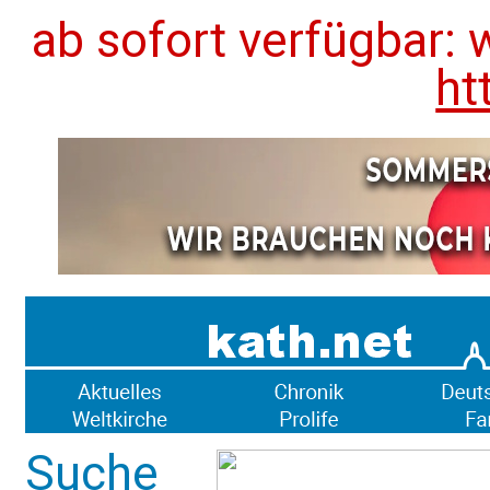
ab sofort verfügbar: 
ht
Suche