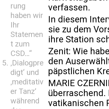
rung
verfassen.
haben wir
In diesem Inter
Ihr
sie zu dem Vor
Statemen
ihre Station sc
t zum
Zenit: Wie habe
CSD…“
den Auserwählt
‚Dialogpre
päpstlichen K
digt‘ und
‚meditativ
MARIE CZERNIN:
er Tanz’
überraschend.
während
vatikanischen 