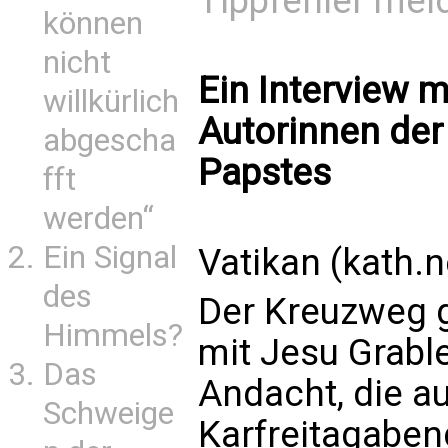
Tippfehler mel
können
nicht
Ein Interview m
willkürlich
Autorinnen der
abgescha
Papstes
fft
werden“
Ein Signal
Vatikan (kath.n
des
Der Kreuzweg gi
Himmels?
mit Jesu Grable
Das
Andacht, die a
Schweige
Karfreitagaben