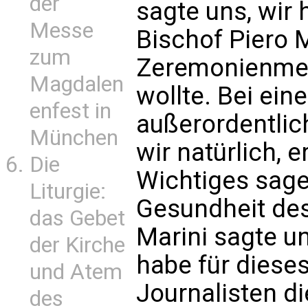
der
sagte uns, wir 
Messe
Bischof Piero 
zum
Zeremonienmei
Magdalen
wollte. Bei ein
enfest in
außerordentlic
München
wir natürlich, 
Die
Wichtiges sagen
Liturgie:
Gesundheit des
das Gebet
Marini sagte u
der Kirche
habe für diese
und Atem
Journalisten d
des