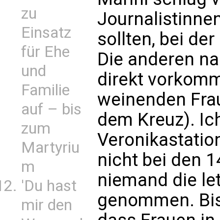
zu
Journalistinne
Einsatz
sollten, bei d
für Ehe
Die anderen na
und
direkt vorkom
Familie
weinenden Frau
auf – bis
dem Kreuz). Ich
zum
Veronikastatio
Martyriu
nicht bei den 1
m
niemand die let
'Du hast
genommen. Bis
mir den