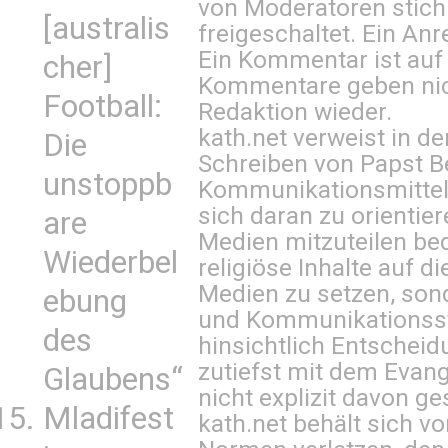
von Moderatoren stich
[australis
freigeschaltet. Ein Anr
Ein Kommentar ist auf
cher]
Kommentare geben nic
Football:
Redaktion wieder.
kath.net verweist in
Die
Schreiben von Papst B
unstoppb
Kommunikationsmittel 
sich daran zu orientie
are
Medien mitzuteilen be
Wiederbel
religiöse Inhalte auf 
Medien zu setzen, sond
ebung
und Kommunikationsst
des
hinsichtlich Entscheid
zutiefst mit dem Eva
Glaubens“
nicht explizit davon ge
Mladifest
kath.net behält sich v