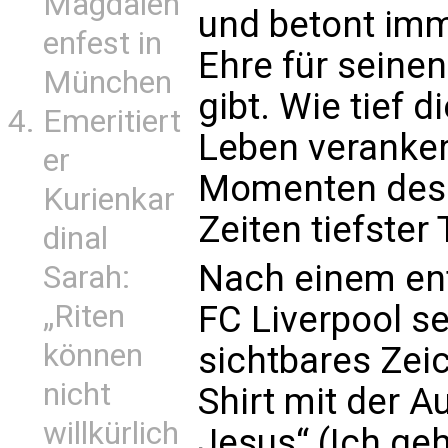
Magdalen
und betont imm
enfest in
Ehre für seinen
München
gibt. Wie tief 
Emeritiert
Leben verankert
er
Momenten des 
Kurienkar
Zeiten tiefster 
dinal
Nach einem en
Sarah:
„Riten
FC Liverpool se
können
sichtbares Zeic
nicht
Shirt mit der Au
willkürlich
Jesus“ (Ich ge