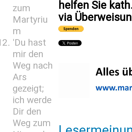
helfen Sie kath
zum
via Überweisun
Martyriu
m
'Du hast
mir den
Weg nach
Ars
gezeigt;
ich werde
Dir den
Weg zum
Lesermeinu