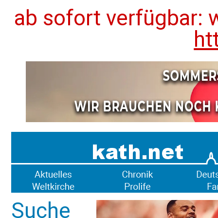
ab sofort verfügbar: 
ht
Suche