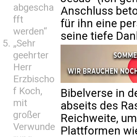
abgescha
Anschluss beto
fft
für ihn eine pe
werden“
seine tiefe Da
„Sehr
geehrter
Herr
Erzbischo
f Koch,
Bibelverse in 
mit
abseits des Ra
großer
Reichweite, um
Verwunde
Plattformen wie