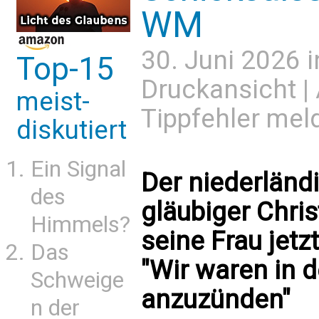
WM
30. Juni 2026 
Top-15
Druckansicht
|
meist-
Tippfehler mel
diskutiert
Ein Signal
Der niederländi
des
gläubiger Chri
Himmels?
seine Frau jetz
Das
"Wir waren in d
Schweige
anzuzünden"
n der