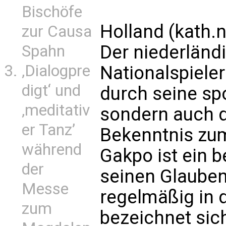
Bischöfe
Holland (kath.
zur Causa
Der niederländ
Spahn
‚Dialogpre
Nationalspieler
digt‘ und
durch seine spo
‚meditativ
sondern auch d
er Tanz’
Bekenntnis zum
während
Gakpo ist ein b
der
seinen Glauben
Messe
regelmäßig in de
zum
bezeichnet sich 