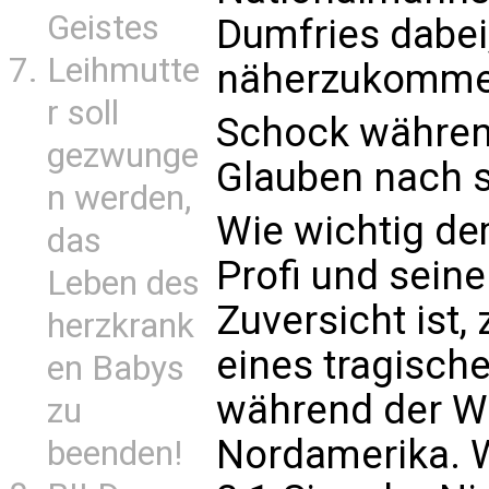
Geistes
Dumfries dabei,
Leihmutte
näherzukomme
r soll
Schock währen
gezwunge
Glauben nach 
n werden,
Wie wichtig de
das
Profi und seiner
Leben des
Zuversicht ist,
herzkrank
eines tragisch
en Babys
während der We
zu
Nordamerika. 
beenden!