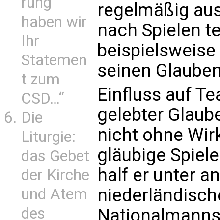
rung
regelmäßig aus
haben wir
nach Spielen te
Ihr
beispielsweise
Statemen
seinen Glauben
t zum
Einfluss auf T
CSD…“
gelebter Glaube
Die
nicht ohne Wirk
Liturgie:
gläubige Spiel
das Gebet
half er unter 
der Kirche
niederländisch
und Atem
des
Nationalmanns