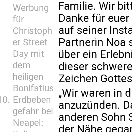
Familie. Wir bi
Werbung
Danke für euer 
für
auf seiner Inst
Christoph
Partnerin Noa 
er Street
über ein Erlebni
Day mit
dem
dieser schwere
heiligen
Zeichen Gottes
Bonifatius
„Wir waren in d
Erdbeben
anzuzünden. Da
gefahr bei
anderen Sohn S
Neapel:
der Nähe gegan