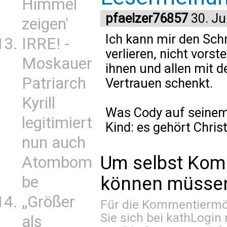
Himmel
pfaelzer76857
30. Ju
zeigen'
Ich kann mir den Schm
IRRE! -
verlieren, nicht vorst
Moskauer
ihnen und allen mit 
Patriarch
Vertrauen schenkt.
Kyrill
Was Cody auf seinem S
legitimiert
Kind: es gehört Chris
nun auch
Um selbst Kom
Atombom
be
können müssen 
„Größer
Für die Kommentiermög
Sie sich bei
kathLogin 
als