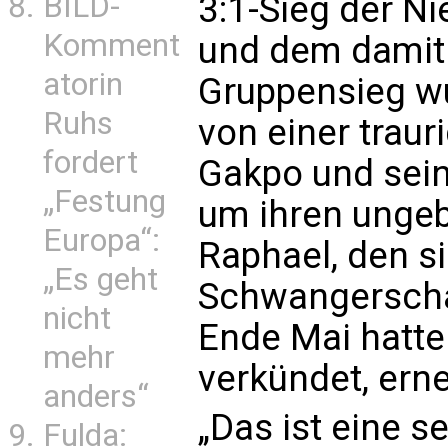
BILD-
3:1-Sieg der N
Komment
und dem damit
atorin
Gruppensieg w
Ruhs
von einer traur
fordert
Gakpo und sein
„Festung
um ihren ungeb
Europa“:
Raphael, den s
„Es geht
Schwangerschaf
nicht
Ende Mai hatte
mehr
verkündet, erne
anders“
„Das ist eine s
Fulda: