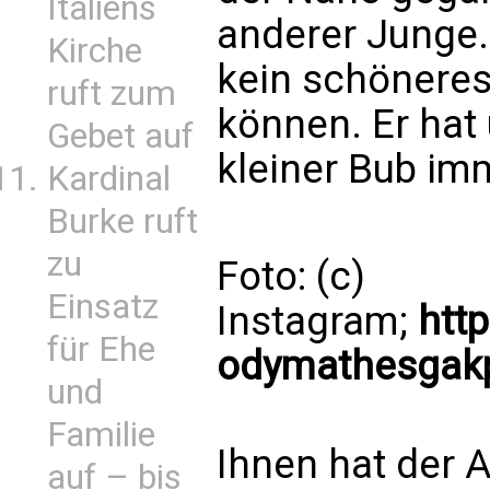
Italiens
anderer Junge. 
Kirche
kein schöneres
ruft zum
können. Er hat
Gebet auf
kleiner Bub imm
Kardinal
Burke ruft
zu
Foto: (c)
Einsatz
Instagram;
htt
für Ehe
odymathesgak
und
Familie
Ihnen hat der A
auf – bis