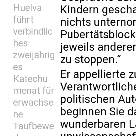
Huelva
Kindern gescha
führt
nichts untern
verbindlic
Pubertätsbloc
hes
jeweils andere
zweijährig
zu stoppen.“
es
Er appellierte 
Katechu
Verantwortliche
menat für
politischen Aut
erwachse
beginnen Sie da
ne
wunderbaren L
Taufbewe