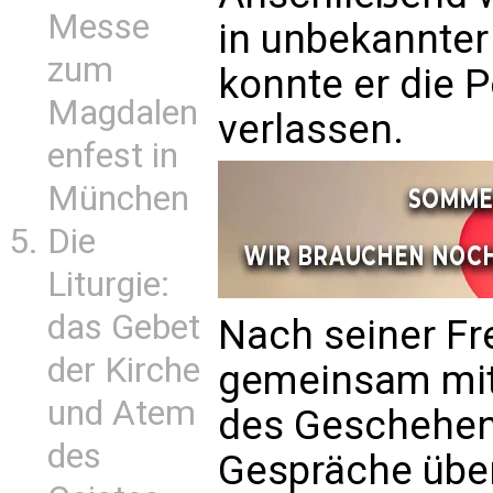
Messe
in unbekannter
zum
konnte er die 
Magdalen
verlassen.
enfest in
München
Die
Liturgie:
das Gebet
Nach seiner Fr
der Kirche
gemeinsam mit
und Atem
des Geschehens
des
Gespräche über