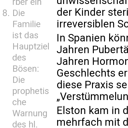
unwissenschaf
rber ein
der Kinder ster
Die
irreversiblen S
Familie
ist das
In Spanien kön
Hauptziel
Jahren Pubertä
des
Jahren Hormon
Bösen:
Geschlechts erh
Die
diese Praxis se
prophetis
„Verstümmelun
che
Elston kam in 
Warnung
mehrfach mit 
des hl.