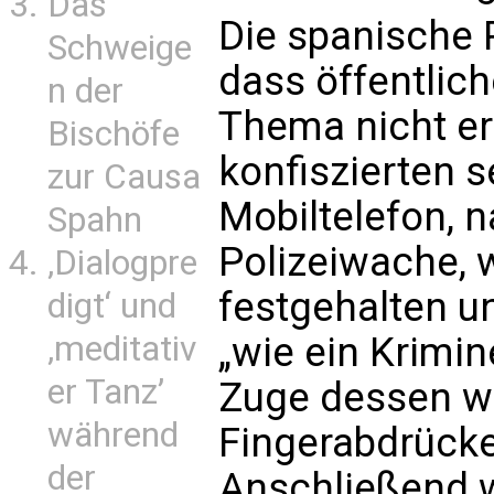
Das
Die spanische Po
Schweige
dass öffentlic
n der
Thema nicht erl
Bischöfe
konfiszierten 
zur Causa
Mobiltelefon, 
Spahn
Polizeiwache, 
‚Dialogpre
festgehalten 
digt‘ und
‚meditativ
„wie ein Krimin
er Tanz’
Zuge dessen w
während
Fingerabdrüc
der
Anschließend 