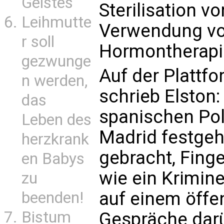
Geistes
Sterilisation v
Leihmutte
Verwendung vo
r soll
Hormontherapie
gezwunge
Auf der Plattfo
n werden,
schrieb Elston:
das
spanischen Pol
Leben des
Madrid festgeh
herzkrank
gebracht, Fin
en Babys
wie ein Krimine
zu
auf einem öffen
beenden!
Bistum
Gespräche darü