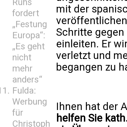
Ruhs
mit der spanisc
fordert
veröffentlichen
„Festung
Schritte gegen 
Europa“:
einleiten. Er wi
„Es geht
verletzt und m
nicht
begangen zu h
mehr
anders“
Fulda:
Werbung
Ihnen hat der A
für
helfen Sie kath
Christoph