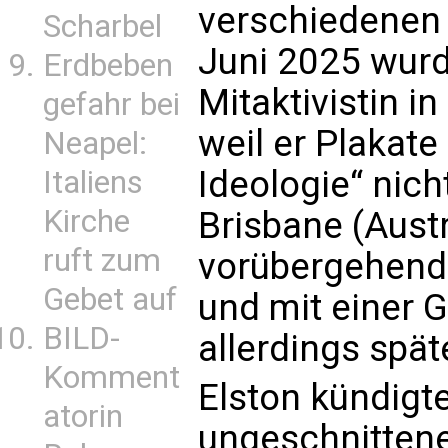
verschiedenen 
Scharbel
Juni 2025 wur
Erdbeben
Mitaktivistin 
gefahr bei
weil er Plakat
Neapel:
Ideologie“ nich
Italiens
Kirche
Brisbane (Aust
ruft zum
vorübergehend 
Gebet auf
und mit einer G
BILD-
allerdings spä
Komment
Elston kündigte
atorin
ungeschnittene