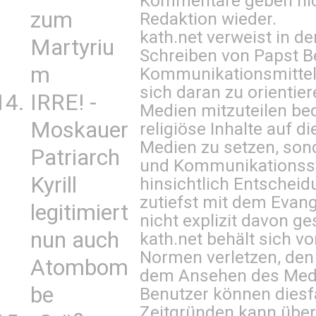
Kommentare geben nic
zum
Redaktion wieder.
kath.net verweist in
Martyriu
Schreiben von Papst B
m
Kommunikationsmittel 
sich daran zu orientie
IRRE! -
Medien mitzuteilen be
Moskauer
religiöse Inhalte auf 
Medien zu setzen, sond
Patriarch
und Kommunikationsst
Kyrill
hinsichtlich Entscheid
zutiefst mit dem Eva
legitimiert
nicht explizit davon ge
nun auch
kath.net behält sich v
Normen verletzen, den
Atombom
dem Ansehen des Mediu
be
Benutzer können diesfa
Zeitgründen kann über