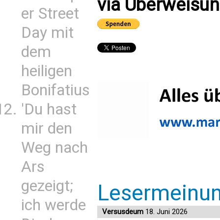
via Überweisun
er Street
Day mit
dem
heiligen
Bonifatius
'Du hast
mir den
Weg nach
Ars
gezeigt;
Lesermeinu
ich werde
Versusdeum
18. Juni 2026