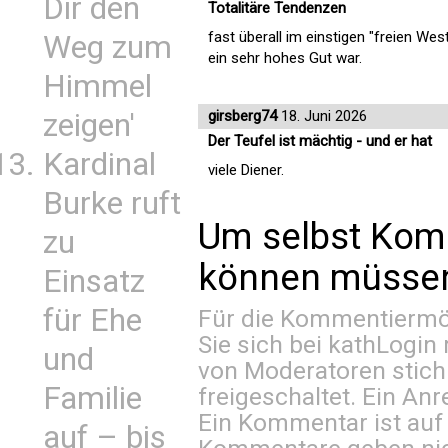
Dir den
Totalitäre Tendenzen
fast überall im einstigen "freien W
Weg zum
ein sehr hohes Gut war.
Himmel
zeigen'
girsberg74
18. Juni 2026
Der Teufel ist mächtig - und er hat
Kardinal
viele Diener.
Burke ruft
Um selbst Kom
zu
können müssen 
Einsatz
für Ehe
Für die Kommentiermög
Sie sich bei
kathLogin 
und
von Moderatoren stich
Familie
freigeschaltet. Ein Anr
Ein Kommentar ist auf
auf – bis