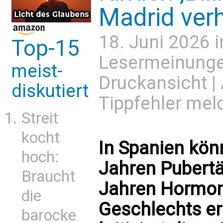
Madrid verh
18. Juni 2026 
Top-15
Lesermeinung
meist-
Druckansicht
|
diskutiert
Tippfehler mel
Streit
kocht
In Spanien kön
hoch:
Jahren Pubertä
Braucht
Jahren Hormon
die
Geschlechts er
barocke