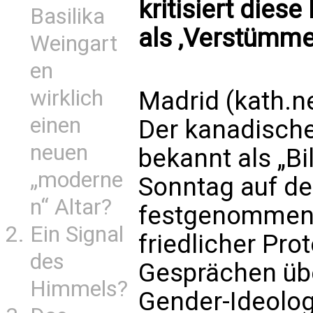
kritisiert diese
Basilika
als ‚Verstümme
Weingart
en
wirklich
Madrid (kath.n
einen
Der kanadische 
neuen
bekannt als „Bi
„moderne
Sonntag auf der
n“ Altar?
festgenommen.
Ein Signal
friedlicher Pro
des
Gesprächen übe
Himmels?
Gender-Ideologi