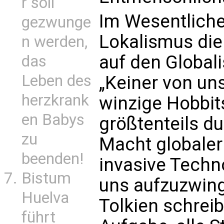
r soll
Im Wesentliche
gezwunge
Lokalismus die
n werden,
auf den Globali
das
Leben des
„Keiner von uns
herzkrank
winzige Hobbits
en Babys
größtenteils d
zu
Macht globaler
beenden!
invasive Techno
Bistum
uns aufzuzwing
Huelva
Tolkien schreib
führt