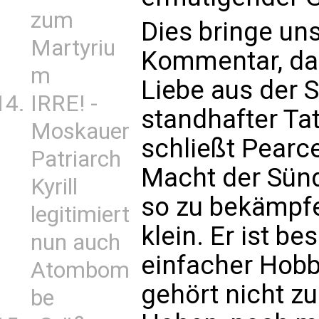
zum
Dies bringe un
Martyriu
Kommentar, dass
m
Liebe aus der 
IRRE! -
standhafter Ta
Moskauer
schließt Pearce
Patriarch
Macht der Sünd
Kyrill
so zu bekämpfen
legitimiert
klein. Er ist be
nun auch
einfacher Hobb
Atombom
gehört nicht z
be