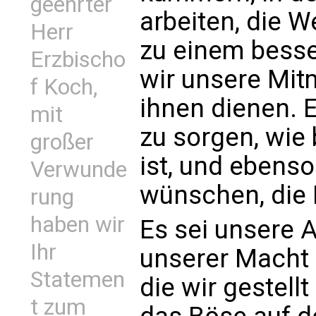
geehrter
arbeiten, die We
Herr
zu einem bess
Erzbischo
wir unsere Mit
f Koch,
ihnen dienen. E
mit
zu sorgen, wie
großer
ist, und ebenso
Verwunde
wünschen, die 
rung
haben wir
Es sei unsere A
Ihr
unserer Macht s
Statemen
die wir gestellt
t zum