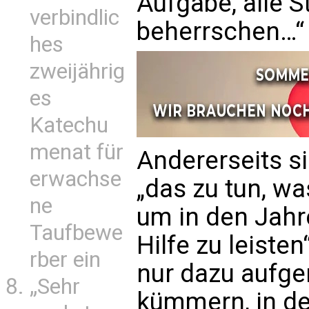
Aufgabe, alle 
verbindlic
beherrschen…“
hes
zweijährig
es
Katechu
menat für
Andererseits s
erwachse
„das zu tun, wa
ne
um in den Jahren
Taufbewe
Hilfe zu leiste
rber ein
nur dazu aufger
„Sehr
kümmern, in de