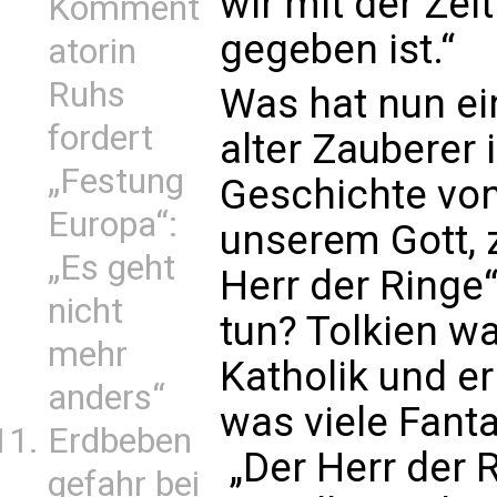
wir mit der Zei
Komment
gegeben ist.“
atorin
Ruhs
Was hat nun ei
fordert
alter Zauberer 
„Festung
Geschichte von
Europa“:
unserem Gott, 
„Es geht
Herr der Ringe“
nicht
tun? Tolkien wa
mehr
Katholik und er
anders“
was viele Fant
Erdbeben
„Der Herr der R
gefahr bei