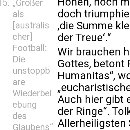
Hohen, noch mö
„Größer
doch triumphie
als
,die Summe kle
[australis
cher]
der Treue‘.“
Football:
Wir brauchen h
Die
Gottes, betont 
unstoppb
Humanitas“, wo 
are
„eucharistische
Wiederbel
Auch hier gibt 
ebung
der Ringe“. Tol
des
Allerheiligsten
Glaubens“