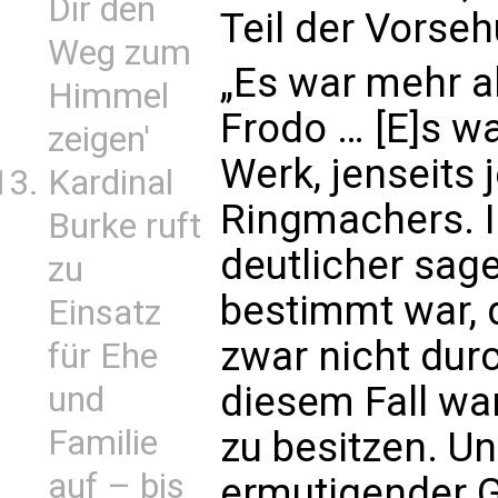
Dir den
Teil der Vorse
Weg zum
„Es war mehr a
Himmel
Frodo … [E]s w
zeigen'
Werk, jenseits 
Kardinal
Ringmachers. I
Burke ruft
deutlicher sage
zu
bestimmt war, 
Einsatz
zwar nicht durc
für Ehe
diesem Fall wa
und
Familie
zu besitzen. U
auf – bis
ermutigender G