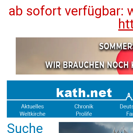
ab sofort verfügbar: 
ht
Suche