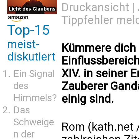
Druckansicht
|
Tippfehler mel
Top-15
meist-
Kümmere dich 
diskutiert
Einflussbereic
XIV. in seiner 
Ein Signal
Zauberer Gandal
des
Himmels?
einig sind.
Das
Schweige
Rom (kath.net /
n der