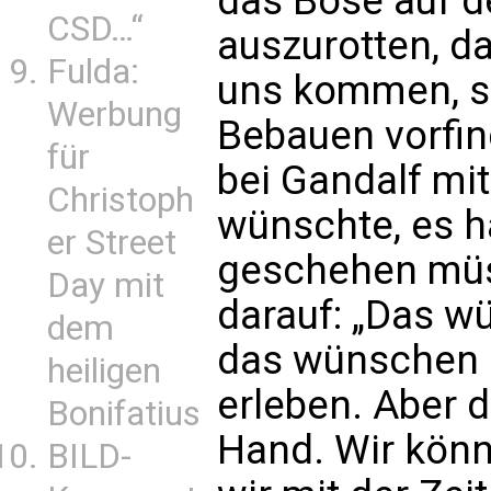
das Böse auf de
CSD…“
auszurotten, da
Fulda:
uns kommen, 
Werbung
Bebauen vorfin
für
bei Gandalf mi
Christoph
wünschte, es hä
er Street
geschehen müs
Day mit
darauf: „Das w
dem
das wünschen si
heiligen
erleben. Aber da
Bonifatius
Hand. Wir könn
BILD-