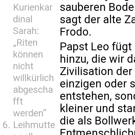
sauberen Bode
Kurienkar
sagt der alte 
dinal
Sarah:
Frodo.
„Riten
Papst Leo fügt
können
hinzu, die wir d
nicht
Zivilisation der
willkürlich
einzigen oder 
abgescha
entstehen, so
fft
kleiner und sta
werden“
die als Bollwer
Leihmutte
Entmenschlich