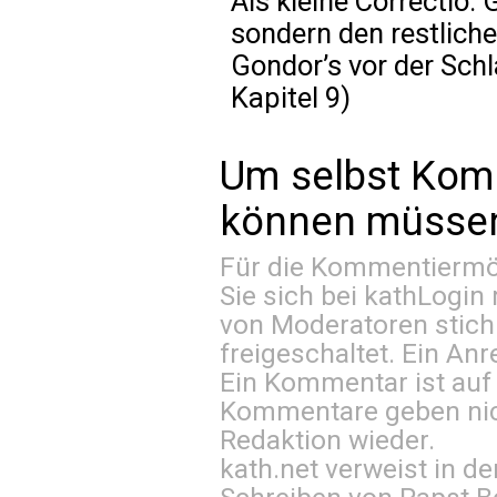
Als kleine Correctio:
sondern den restlich
Gondor’s vor der Sch
Kapitel 9)
Um selbst Kom
können müssen 
Für die Kommentiermög
Sie sich bei
kathLogin 
von Moderatoren stich
freigeschaltet. Ein Anr
Ein Kommentar ist auf
Kommentare geben nic
Redaktion wieder.
kath.net verweist in