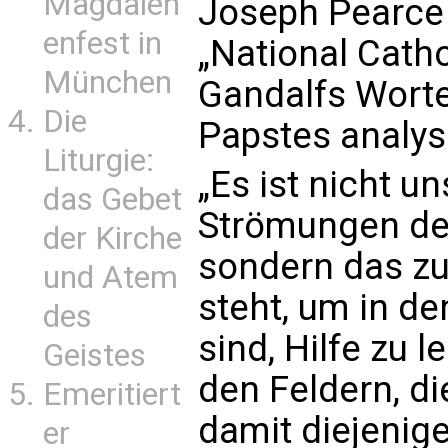
Magdalen
Joseph Pearce
enfest in
„National Catho
München
Gandalfs Worte
Die
Papstes analysi
Liturgie:
„Es ist nicht u
das Gebet
Strömungen der
der Kirche
sondern das zu
und Atem
steht, um in den
des
sind, Hilfe zu 
Geistes
den Feldern, di
Emeritiert
damit diejenig
er