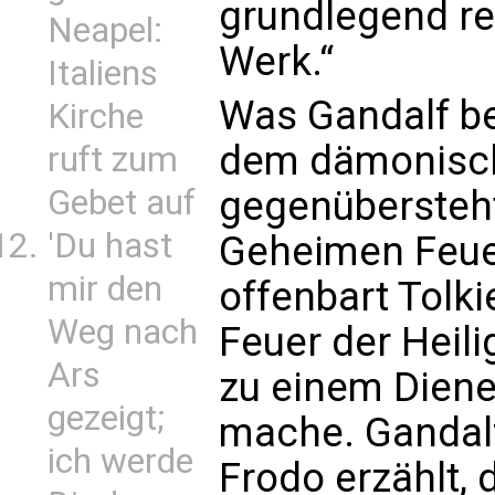
grundlegend re
Neapel:
Werk.“
Italiens
Was Gandalf betr
Kirche
dem dämonisch
ruft zum
Gebet auf
gegenübersteht,
'Du hast
Geheimen Feuer
mir den
offenbart Tolk
Weg nach
Feuer der Heili
Ars
zu einem Diene
gezeigt;
mache. Gandalf 
ich werde
Frodo erzählt,