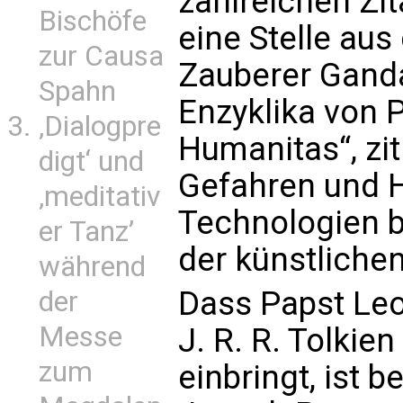
zahlreichen Zit
Bischöfe
eine Stelle aus
zur Causa
Zauberer Gandal
Spahn
Enzyklika von P
‚Dialogpre
Humanitas“, zit
digt‘ und
Gefahren und 
‚meditativ
Technologien b
er Tanz’
der künstlichen
während
Dass Papst Leo 
der
Messe
J. R. R. Tolkien
zum
einbringt, ist 