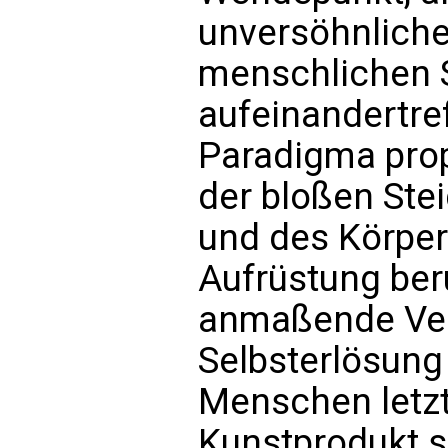
unversöhnliche
menschlichen 
aufeinandertre
Paradigma prop
der bloßen Ste
und des Körper
Aufrüstung beru
anmaßende Ver
Selbsterlösung 
Menschen letzt
Kunstprodukt s