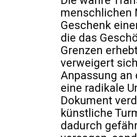
Die wahre Tran
menschlichen 
Geschenk eine
die das Geschö
Grenzen erheb
verweigert sic
Anpassung an d
eine radikale 
Dokument verde
künstliche Tur
dadurch gefähr