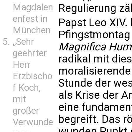
Magdalen
Regulierung zä
enfest in
Papst Leo XIV. 
München
Pfingstmontag 
„Sehr
Magnifica Hum
geehrter
radikal mit die
Herr
moralisierende
Erzbischo
Stunde der west
f Koch,
als Krise der 
mit
eine fundament
großer
begreift. Das r
Verwunde
wunden Punkt 