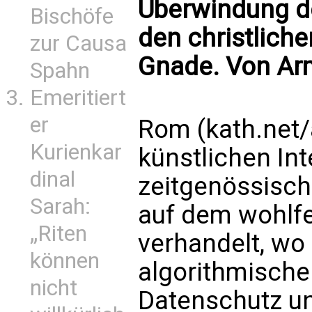
Überwindung de
Bischöfe
den christlich
zur Causa
Gnade. Von Ar
Spahn
Emeritiert
er
Rom (kath.net
Kurienkar
künstlichen Int
dinal
zeitgenössische
Sarah:
auf dem wohlfe
„Riten
verhandelt, wo 
können
algorithmische
nicht
Datenschutz un