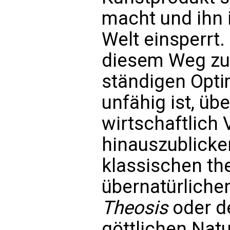
macht und ihn i
Welt einsperrt
diesem Weg zu
ständigen Opt
unfähig ist, üb
wirtschaftlich
hinauszublicken
klassischen th
übernatürlichen
Theosis
oder de
göttlichen Natu