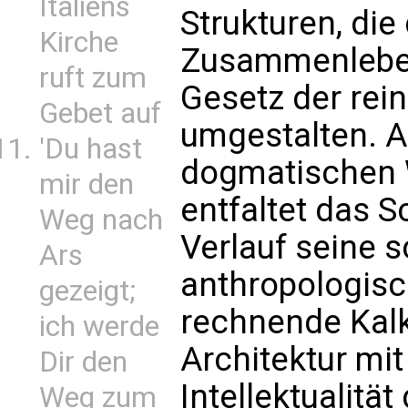
Italiens
Strukturen, di
Kirche
Zusammenlebe
ruft zum
Gesetz der re
Gebet auf
umgestalten. A
'Du hast
dogmatischen 
mir den
entfaltet das 
Weg nach
Verlauf seine s
Ars
anthropologisc
gezeigt;
rechnende Kalk
ich werde
Architektur mit
Dir den
Intellektualitä
Weg zum