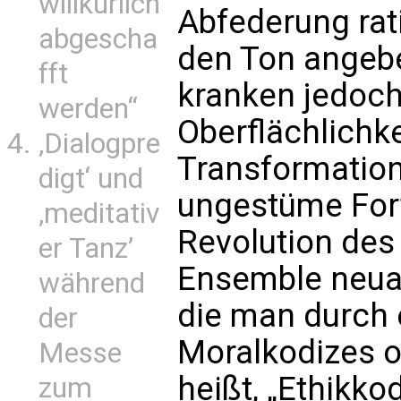
willkürlich
Abfederung rati
abgescha
den Ton angebe
fft
kranken jedoch
werden“
Oberflächlichkei
‚Dialogpre
Transformation
digt‘ und
ungestüme Fort
‚meditativ
Revolution des 
er Tanz’
Ensemble neuar
während
die man durch 
der
Moralkodizes o
Messe
heißt, „Ethikko
zum