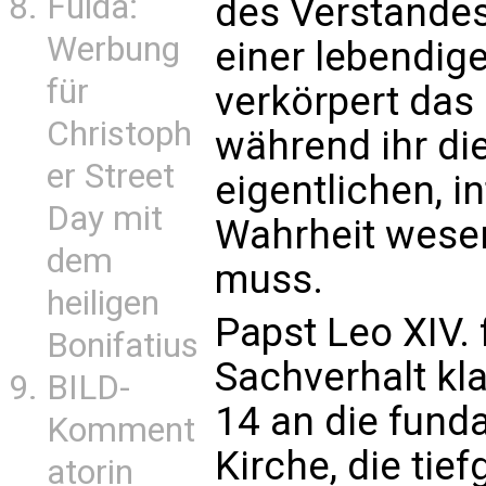
Fulda:
des Verstandes
Werbung
einer lebendig
für
verkörpert das
Christoph
während ihr die
er Street
eigentlichen, i
Day mit
Wahrheit wesen
dem
muss.
heiligen
Papst Leo XIV. 
Bonifatius
Sachverhalt kl
BILD-
14 an die fund
Komment
Kirche, die ti
atorin