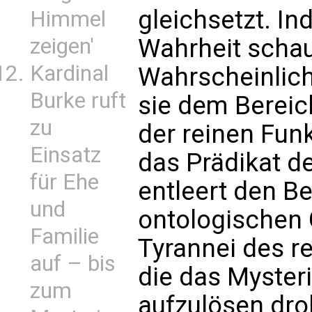
gleichsetzt. I
Himmel
zeigen'
Wahrheit schau
Kardinal
Wahrscheinlich
Burke ruft
sie dem Bereic
zu
der reinen Funk
Einsatz
das Prädikat de
für Ehe
entleert den Be
und
ontologischen 
Familie
Tyrannei des r
auf – bis
die das Myster
zum
aufzulösen dro