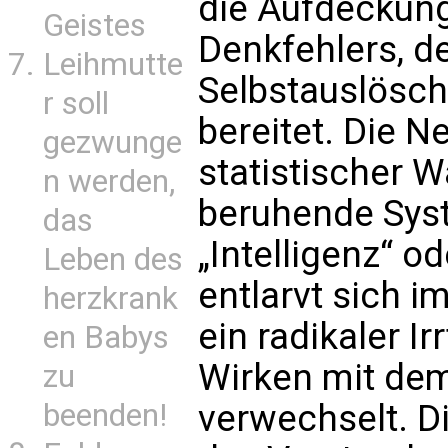
die Aufdeckun
Geistes
Denkfehlers, d
Leihmutte
Selbstauslösc
r soll
bereitet. Die N
gezwunge
statistischer W
n werden,
beruhende Syst
das
„Intelligenz“ o
Leben des
entlarvt sich i
herzkrank
ein radikaler I
en Babys
Wirken mit dem
zu
beenden!
verwechselt. D