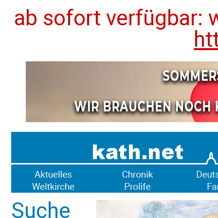
ab sofort verfügbar: 
ht
Suche