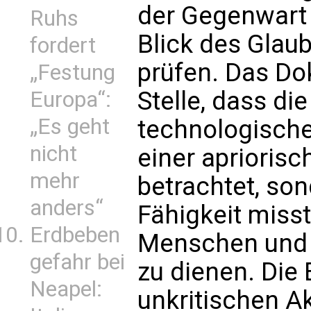
der Gegenwart
Ruhs
Blick des Glau
fordert
prüfen. Das Do
„Festung
Stelle, dass di
Europa“:
„Es geht
technologische
nicht
einer aprioris
mehr
betrachtet, son
anders“
Fähigkeit miss
Erdbeben
Menschen und d
gefahr bei
zu dienen. Die 
Neapel:
unkritischen Ak