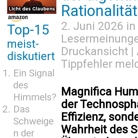
Rationalität
2. Juni 2026 i
Top-15
Lesermeinung
meist-
Druckansicht
|
diskutiert
Tippfehler mel
Ein Signal
des
Magnifica Huma
Himmels?
der Technosphä
Das
Effizienz, sond
Schweige
Wahrheit des Se
n der