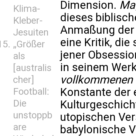
Dimension.
Mag
Klima-
dieses biblisch
Kleber-
Anmaßung der 
Jesuiten
eine Kritik, die
„Größer
jener Obsessio
als
in seinem Wer
[australis
vollkommenen 
cher]
Konstante der
Football:
Die
Kulturgeschich
unstoppb
utopischen Ver
are
babylonische 