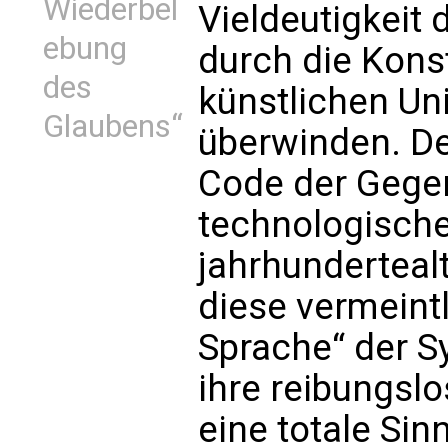
Wiederbel
Vieldeutigkeit
ebung
durch die Konst
des
künstlichen Un
Glaubens“
überwinden. Der
Code der Gegen
technologische
jahrhunderteal
diese vermeint
Sprache“ der S
ihre reibungslo
eine totale Sin