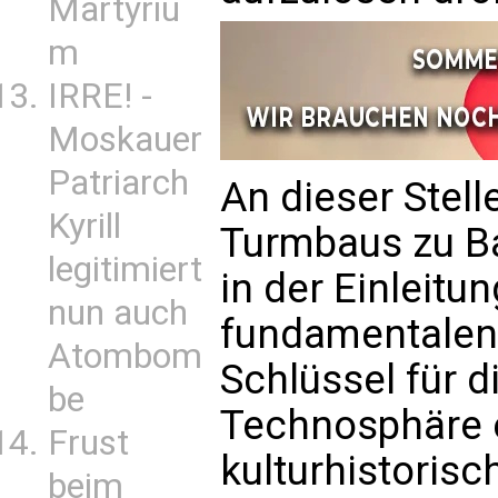
Martyriu
m
IRRE! -
Moskauer
Patriarch
An dieser Stel
Kyrill
Turmbaus zu Ba
legitimiert
in der Einleitu
nun auch
fundamentalen
Atombom
Schlüssel für d
be
Technosphäre ei
Frust
kulturhistoris
beim