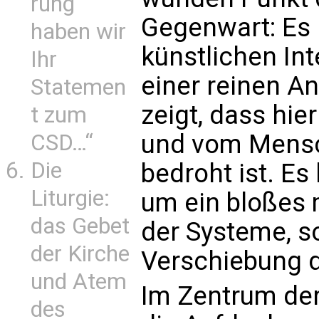
rung
Gegenwart: Es 
haben wir
künstlichen Int
Ihr
einer reinen A
Statemen
zeigt, dass hie
t zum
und vom Mensc
CSD…“
Die
bedroht ist. Es
Liturgie:
um ein bloßes 
das Gebet
der Systeme, s
der Kirche
Verschiebung 
und Atem
Im Zentrum der 
des