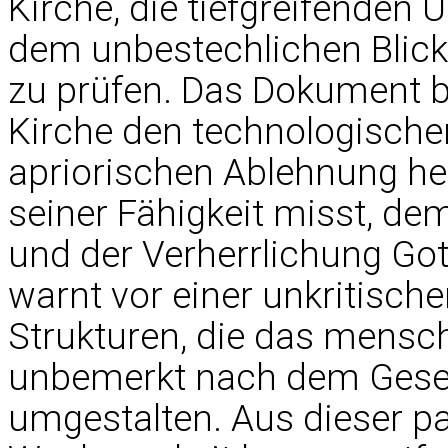
Kirche, die tiefgreifende
dem unbestechlichen Blick
zu prüfen. Das Dokument be
Kirche den technologischen
apriorischen Ablehnung he
seiner Fähigkeit misst, 
und der Verherrlichung Got
warnt vor einer unkritische
Strukturen, die das mens
unbemerkt nach dem Geset
umgestalten. Aus dieser p