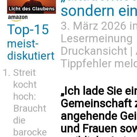
sondern ein
3. März 2026 i
Top-15
Lesermeinung
meist-
Druckansicht
|
diskutiert
Tippfehler mel
Streit
kocht
„Ich lade Sie e
hoch:
Gemeinschaft z
Braucht
angehende Gei
die
und Frauen so
barocke