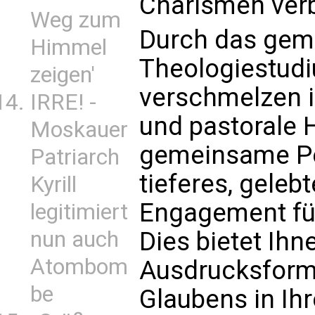
Charismen verb
Weg zum
Durch das ge
Himmel
Theologiestudi
zeigen'
verschmelzen int
IRRE! -
und pastorale 
Moskauer
gemeinsame Pe
Patriarch
tieferes, geleb
Kyrill
Engagement für
legitimiert
nun auch
Dies bietet Ihn
Atombom
Ausdrucksform
be
Glaubens in Ih