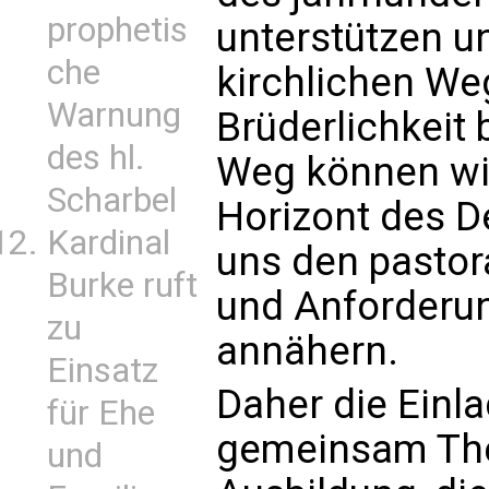
prophetis
unterstützen u
che
kirchlichen We
Warnung
Brüderlichkeit
des hl.
Weg können wi
Scharbel
Horizont des D
Kardinal
uns den pasto
Burke ruft
und Anforderun
zu
annähern.
Einsatz
Daher die Einl
für Ehe
gemeinsam Theo
und