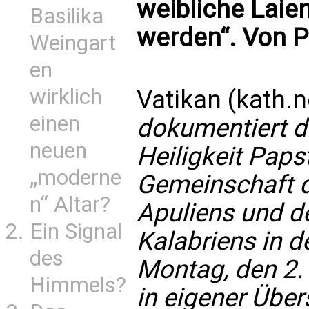
weibliche Laie
Basilika
werden“. Von P
Weingart
en
wirklich
Vatikan (kath.n
einen
dokumentiert d
neuen
Heiligkeit Paps
„moderne
Gemeinschaft d
n“ Altar?
Apuliens und d
Ein Signal
Kalabriens in 
des
Montag, den 2. 
Himmels?
in eigener Über