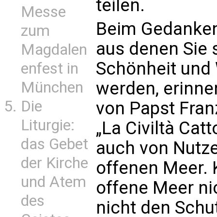
teilen.
Messe
Beim Gedanken
zum
aus denen Sie 
Magdalen
Schönheit und
enfest in
werden, erinne
München
Die
von Papst Fran
Liturgie:
„La Civiltà Catt
das Gebet
auch von Nutze
der Kirche
offenen Meer. 
und Atem
offene Meer nic
des
nicht den Schu