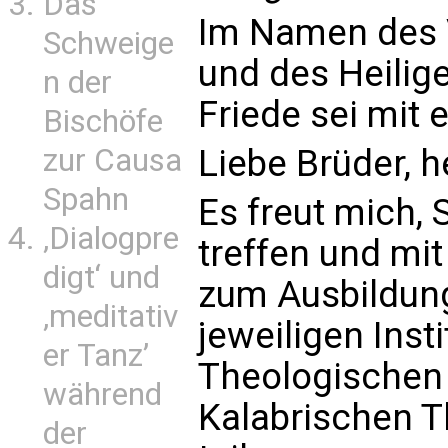
Das
Im Namen des 
Schweige
und des Heilig
n der
Friede sei mit 
Bischöfe
zur Causa
Liebe Brüder, 
Spahn
Es freut mich, 
‚Dialogpre
treffen und mi
digt‘ und
zum Ausbildun
‚meditativ
jeweiligen Insti
er Tanz’
Theologischen 
während
Kalabrischen Th
der