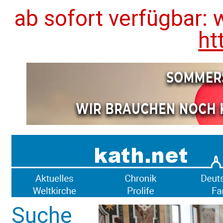
ab sofort verfügbar: 
ht
Suche