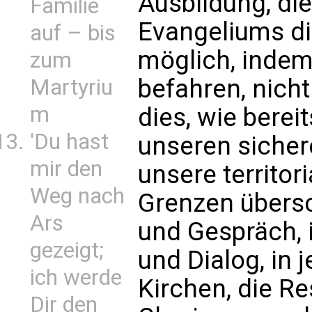
Ausbildung, di
Familie
Evangeliums di
auf – bis
möglich, indem
zum
befahren, nicht
Martyriu
m
dies, wie berei
'Du hast
unseren sicher
mir den
unsere territor
Weg nach
Grenzen übersc
Ars
und Gespräch, 
gezeigt;
und Dialog, in
ich werde
Kirchen, die R
Dir den