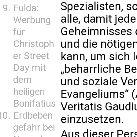
Spezialisten, 
Fulda:
alle, damit jed
Werbung
Geheimnisses d
für
und die nötige
Christoph
kann, um sich l
er Street
Day mit
„beharrliche B
dem
und soziale Ve
heiligen
Evangeliums“ (
Bonifatius
Veritatis Gaudi
Erdbeben
einzusetzen.
gefahr bei
Aus dieser Per