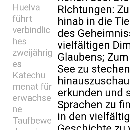
Huelva
Richtungen: Zu
führt
hinab in die Tie
verbindlic
des Geheimniss
hes
vielfältigen Di
zweijährig
Glaubens; Zum 
es
See zu stechen,
Katechu
hinauszuschaue
menat für
erkunden und 
erwachse
Sprachen zu fi
ne
in den vielfält
Taufbewe
Geschichte zu 