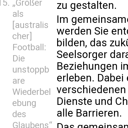
„Größer
zu gestalten.
als
Im gemeinsame
[australis
werden Sie ent
cher]
bilden, das zuk
Football:
Seelsorger dara
Die
Beziehungen im
unstoppb
erleben. Dabei
are
verschiedenen 
Wiederbel
Dienste und C
ebung
alle Barrieren.
des
Glaubens“
Das gemeinsam