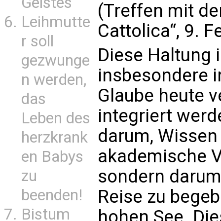
Geistes
(Treffen mit de
Leihmutte
Cattolica“, 9. 
r soll
Diese Haltung 
gezwunge
insbesondere i
n werden,
Glaube heute ve
das
integriert werd
Leben des
darum, Wissen
herzkrank
akademische Ve
en Babys
sondern darum,
zu
beenden!
Reise zu begeb
Bistum
hohen See. Dies