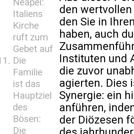
Neapel:
den wertvollen 
Italiens
den Sie in Ihr
Kirche
haben, auch du
ruft zum
Zusammenführu
Gebet auf
Instituten und
Die
die zuvor unab
Familie
agierten. Dies 
ist das
Synergie: ein h
Hauptziel
anführen, inde
des
Bösen:
der Diözesen f
Die
des jahrhunder