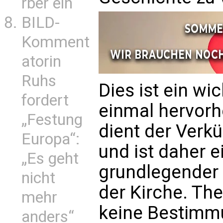
rber ein
BILD-
Komment
atorin
Ruhs
Dies ist ein wi
fordert
einmal hervor
„Festung
dient der Verk
Europa“:
und ist daher e
„Es geht
grundlegender 
nicht
der Kirche. Th
mehr
keine Bestimmu
anders“