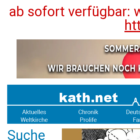
ab sofort verfügbar: 
ht
Suche