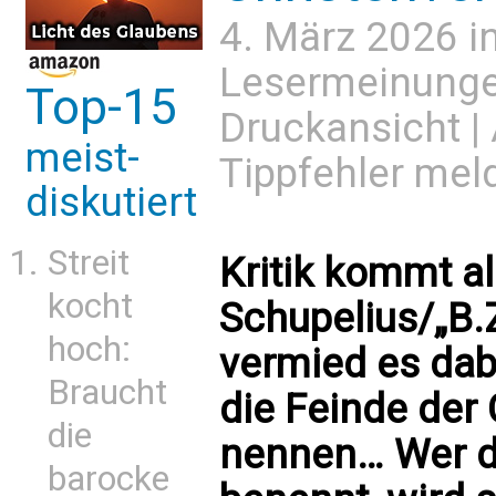
4. März 2026 i
Lesermeinung
Top-15
Druckansicht
|
meist-
Tippfehler mel
diskutiert
Streit
Kritik kommt a
kocht
Schupelius/„B.Z
hoch:
vermied es dabe
Braucht
die Feinde der
die
nennen… Wer di
barocke