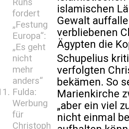
Ruhs
islamischen Lä
fordert
Gewalt auffalle
„Festung
verbliebenen Ch
Europa“:
Ägypten die Ko
„Es geht
Schupelius kriti
nicht
verfolgten Chri
mehr
anders“
bekämen. So se
Fulda:
Marienkirche z
Werbung
„aber ein viel z
für
nicht einmal be
Christoph