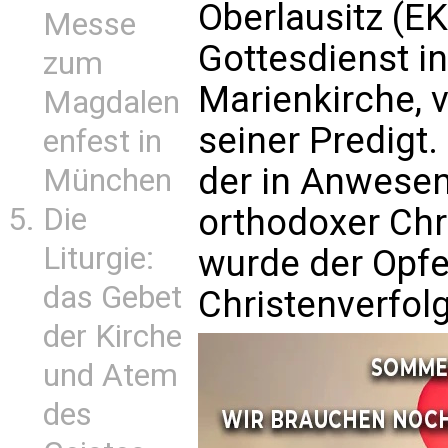
Oberlausitz (E
Messe
Gottesdienst in
zum
Marienkirche, 
Magdalen
seiner Predigt.
enfest in
der in Anwesen
München
Die
orthodoxer Chr
Liturgie:
wurde der Opfe
das Gebet
Christenverfol
der Kirche
und Atem
des