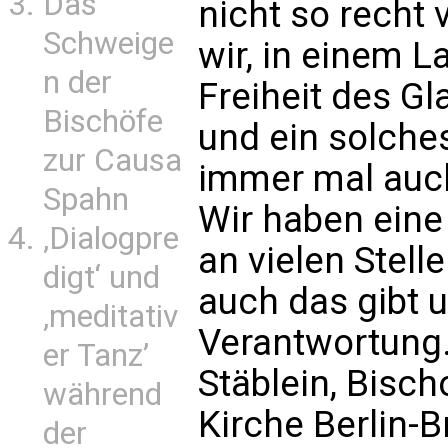
Das
nicht so recht 
Schweige
wir, in einem L
n der
Freiheit des G
Bischöfe
und ein solches
zur Causa
immer mal auc
Spahn
Wir haben eine 
‚Dialogpre
an vielen Stelle
digt‘ und
auch das gibt 
‚meditativ
Verantwortung.
er Tanz’
Stäblein, Bisc
während
Kirche Berlin-
der