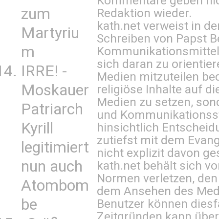
Kommentare geben nic
zum
Redaktion wieder.
kath.net verweist in
Martyriu
Schreiben von Papst B
m
Kommunikationsmittel 
sich daran zu orientie
IRRE! -
Medien mitzuteilen be
Moskauer
religiöse Inhalte auf 
Medien zu setzen, sond
Patriarch
und Kommunikationsst
Kyrill
hinsichtlich Entscheid
zutiefst mit dem Eva
legitimiert
nicht explizit davon ge
nun auch
kath.net behält sich v
Normen verletzen, den
Atombom
dem Ansehen des Mediu
be
Benutzer können diesfa
Zeitgründen kann über