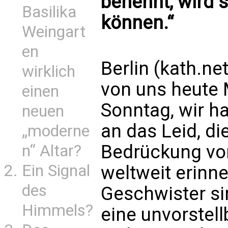
benennt, wird s
Basilika
können.“
Weingart
en
Berlin (kath.ne
wirklich
von uns heute 
einen
Sonntag, wir h
neuen
an das Leid, di
„moderne
Bedrückung von
n“ Altar?
Ein Signal
weltweit erinne
des
Geschwister sin
Himmels?
eine unvorstell