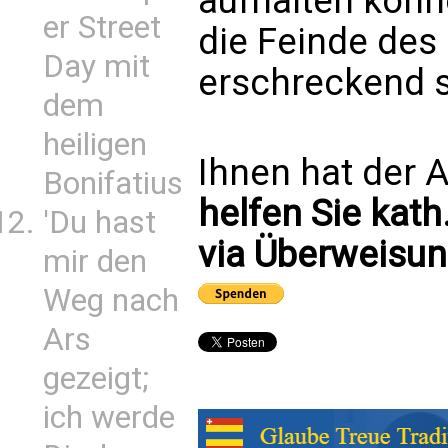
aufhalten könn
er Street
die Feinde des
Day mit
erschreckend 
dem
heiligen
Ihnen hat der A
Bonifatius
helfen Sie kath
'Du hast
via Überweisun
mir den
Weg nach
Ars
gezeigt;
ich werde