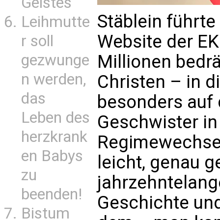
Geistes
Stäblein führt
Leihmutte
Website der EK
r soll
gezwunge
Millionen bedr
n werden,
Christen – in 
das
besonders auf d
Leben des
Geschwister in
herzkrank
Regimewechsel 
en Babys
leicht, genau 
zu
jahrzehntelan
beenden!
Geschichte und
Bistum