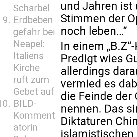
und Jahren ist 
Scharbel
Stimmen der Opp
Erdbeben
noch leben…“
gefahr bei
Neapel:
In einem „B.Z“
Italiens
Predigt wies G
Kirche
allerdings dara
ruft zum
vermied es dabe
Gebet auf
die Feinde der
BILD-
nennen. Das s
Komment
Diktaturen Chi
atorin
islamistischen