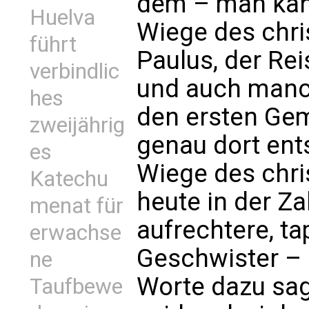
dem – man kan
Huelva
Wiege des chri
führt
Paulus, der Rei
verbindlic
und auch manc
hes
den ersten Gem
zweijährig
genau dort ent
es
Wiege des chri
Katechu
heute in der Z
menat für
aufrechtere, t
erwachse
Geschwister – i
ne
Worte dazu sage
Taufbewe