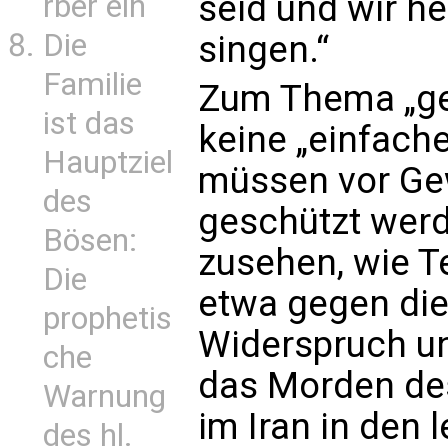
seid und wir h
rber ein
Die
singen.“
Familie
Zum Thema „ger
ist das
keine „einfach
Hauptziel
müssen vor Ge
des
geschützt werd
Bösen:
zusehen, wie Te
Die
etwa gegen die
prophetis
Widerspruch un
che
das Morden des
Warnung
im Iran in den
des hl.