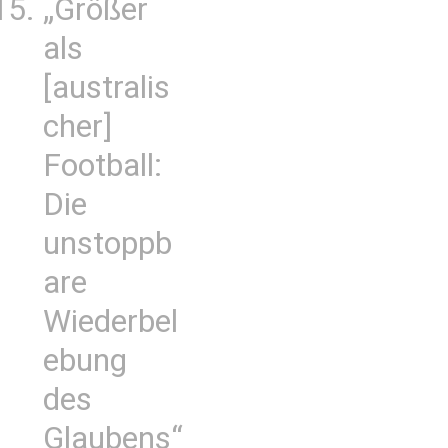
„Größer
als
[australis
cher]
Football:
Die
unstoppb
are
Wiederbel
ebung
des
Glaubens“