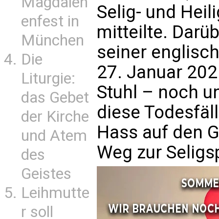
Magdalen
Selig- und Hei
enfest in
mitteilte. Darü
München
seiner englis
Die
27. Januar 2025
Liturgie:
Stuhl – noch u
das Gebet
diese Todesfäl
der Kirche
Hass auf den 
und Atem
Weg zur Seligs
des
Geistes
Leihmutte
r soll