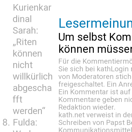
Kurienkar
dinal
Lesermeinu
Sarah:
Um selbst Kom
„Riten
können müssen 
können
Für die Kommentiermög
nicht
Sie sich bei
kathLogin 
willkürlich
von Moderatoren stich
freigeschaltet. Ein Anr
abgescha
Ein Kommentar ist auf
fft
Kommentare geben nic
Redaktion wieder.
werden“
kath.net verweist in
Fulda:
Schreiben von Papst B
Kommunikationsmittel 