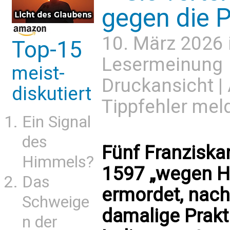
gegen die 
10. März 2026 
Top-15
Lesermeinung
meist-
Druckansicht
|
diskutiert
Tippfehler mel
Ein Signal
des
Fünf Franziska
Himmels?
1597 „wegen H
Das
ermordet, nach
Schweige
damalige Prakt
n der