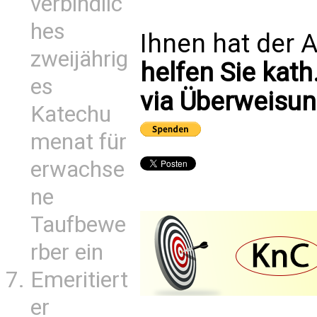
verbindlic
hes
Ihnen hat der A
zweijährig
helfen Sie kath
es
via Überweisun
Katechu
menat für
erwachse
ne
Taufbewe
rber ein
Emeritiert
er