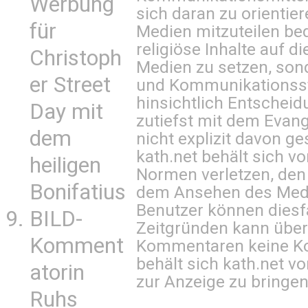
Werbung
sich daran zu orientie
für
Medien mitzuteilen be
religiöse Inhalte auf 
Christoph
Medien zu setzen, sond
er Street
und Kommunikationsst
hinsichtlich Entscheid
Day mit
zutiefst mit dem Eva
dem
nicht explizit davon ge
kath.net behält sich v
heiligen
Normen verletzen, den
Bonifatius
dem Ansehen des Mediu
Benutzer können diesfa
BILD-
Zeitgründen kann über
Komment
Kommentaren keine Ko
behält sich kath.net vo
atorin
zur Anzeige zu bringen
Ruhs