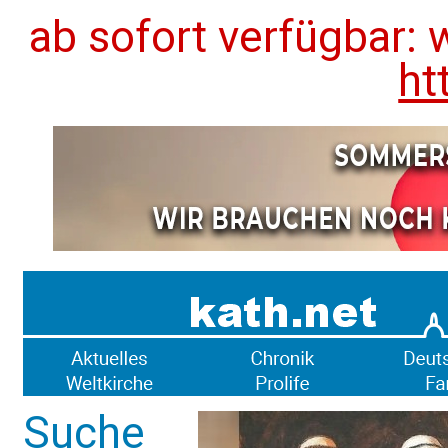
ab sofort verfügbar: 
ht
Suche