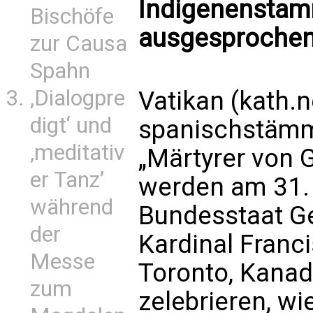
Indigenenstam
Bischöfe
ausgesprochen
zur Causa
Spahn
‚Dialogpre
Vatikan (kath.n
digt‘ und
spanischstämmi
‚meditativ
„Märtyrer von G
er Tanz’
werden am 31. 
während
Bundesstaat Ge
der
Kardinal Franc
Messe
Toronto, Kanad
zum
zelebrieren, wi