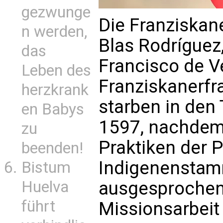
gezwunge
Die Franziskan
n werden,
Blas Rodríguez
das
Francisco de V
Leben des
Franziskanerfr
herzkrank
starben in den
en Babys
1597, nachdem
zu
Praktiken der 
beenden!
Indigenenstam
Bistum
Huelva
ausgesprochen 
führt
Missionsarbeit