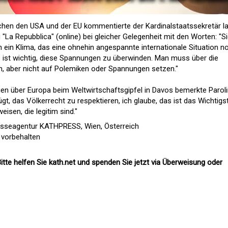
chen den USA und der EU kommentierte der Kardinalstaatssekretär l
"La Repubblica" (online) bei gleicher Gelegenheit mit den Worten: "S
n ein Klima, das eine ohnehin angespannte internationale Situation n
es ist wichtig, diese Spannungen zu überwinden. Man muss über die
n, aber nicht auf Polemiken oder Spannungen setzen."
n über Europa beim Weltwirtschaftsgipfel in Davos bemerkte Paroli
ügt, das Völkerrecht zu respektieren, ich glaube, das ist das Wichtigs
eisen, die legitim sind."
esseagentur KATHPRESS, Wien, Österreich
 vorbehalten
itte helfen Sie kath.net und spenden Sie jetzt via Überweisung oder