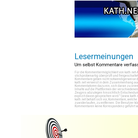
Lesermeinungen
Um selbst Kommentare verfasse
Für die Kommentiermöglichkeit von kath.net-
stichprobenartig überprüft und freigeschalte
Kommentare geben nicht notwendigerweise di
kath.net verweist in dem Zusammenhang auch
Kommentatoren dazu ein, sich daran zu orien
Inhalte auf die Plattformen der verschieden
Zeugnis abzulegen hinsichtlich Entscheidung
explizit davon gesprochen wird." (
www.kath.
kath.net behält sich vor, Kommentare, welch
zuwiderlaufen, zu entfernen. Die Benutzer k
Kommentaren keine Korrespondenz geführt werd