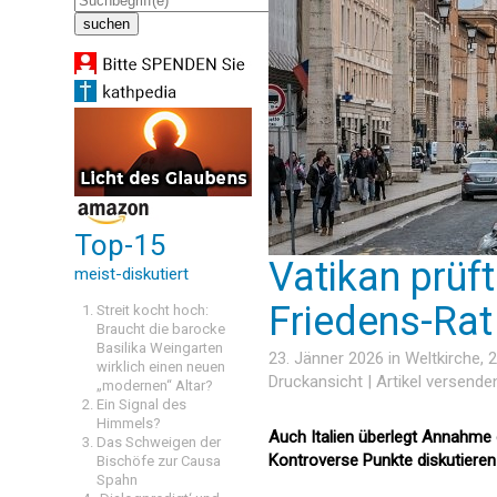
Top-15
Vatikan prüf
meist-diskutiert
Friedens-Rat
Streit kocht hoch:
Braucht die barocke
Basilika Weingarten
23. Jänner 2026 in
Weltkirche
, 
wirklich einen neuen
Druckansicht
|
Artikel versende
„modernen“ Altar?
Ein Signal des
Himmels?
Auch Italien überlegt Annahme d
Das Schweigen der
Kontroverse Punkte diskutiere
Bischöfe zur Causa
Spahn