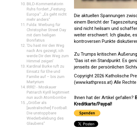
BILD-Kommentatorin
Ruhs fordert „Festung
Europa“: „Es geht nicht
Die aktuellen Spannungen zwis
mehr anders“
einem Bericht der Tageszeitung 
Fulda: Werbung für
sind nicht heilsam und schaffe
Christopher Street Day
weiter erschwert. Ich glaube, 
mit dem heiligen
Bonifatius
kontroversen Punkte diskutiere
'Du hast mir den Weg
nach Ars gezeigt; ich
Zu Trumps kritischen Äußerunge
werde Dir den Weg zum
"Das ist ein Standpunkt. Es gen
Himmel zeigen'
Kardinal Burke ruft zu
jenseits der persönlichen Sichtw
Einsatz für Ehe und
Copyright 2026 Katholische Pr
Familie auf – bis zum
Martyrium
(www.kathpress.at) Alle Rechte
IRRE! - Moskauer
Patriarch Kyrill legitimiert
Ihnen hat der Artikel gefallen?
B
nun auch Atombombe
„Größer als
Kreditkarte/Paypal!
[australischer] Football:
Die unstoppbare
Wiederbelebung des
Glaubens“