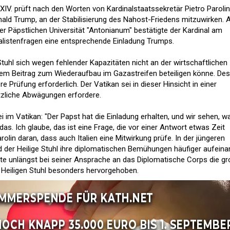
IV. prüft nach den Worten von Kardinalstaatssekretär Pietro Parolin
ald Trump, an der Stabilisierung des Nahost-Friedens mitzuwirken.
er Päpstlichen Universität "Antonianum" bestätigte der Kardinal am
listenfragen eine entsprechende Einladung Trumps.
 Stuhl sich wegen fehlender Kapazitäten nicht an der wirtschaftlichen
nem Beitrag zum Wiederaufbau im Gazastreifen beteiligen könne. Des
re Prüfung erforderlich. Der Vatikan sei in dieser Hinsicht in einer
tzliche Abwägungen erfordere.
 im Vatikan: "Der Papst hat die Einladung erhalten, und wir sehen, w
as. Ich glaube, das ist eine Frage, die vor einer Antwort etwas Zeit
arolin daran, dass auch Italien eine Mitwirkung prüfe. In der jüngeren
d der Heilige Stuhl ihre diplomatischen Bemühungen häufiger aufeina
te unlängst bei seiner Ansprache an das Diplomatische Corps die g
 Heiligen Stuhl besonders hervorgehoben.