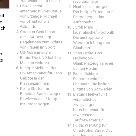
zur Beihilfe zum Suizid
revolutionierte
USA: Gericht
Heute, nicht morgen!
entscheidet über Statue
Der heilige Expeditus –
aut
von Erzengel Michael
Patron gegen das
ie
vor öffentlichem
Aufschieben
Gebäude
„Größer als
och
Oberster Gerichtshof
[australischer] Football:
der USA bestätigt
Die unstoppbare
Regelungen zum Schutz
Wiederbelebung des
von Frauen im Sport
Glaubens“
US-Außenminister
Joan Leslie: Das
n:
Rubio: Die UNO hat ihre
Hollywood-
te
Mission verloren
Glaubenszeugnis einer
Knappe Mehrheit der
echten Heldin
US-Amerikaner für Zehn
Eine mächtige
Gebote in den
Fürsprecherin für
Klassenzimmern
Ehepaare: Die heilige
Keine Strafen für
Birgitta von Schweden
Baseball-Spieler wegen
Bistum Huelva führt
Bibelversen auf Kappen
verbindliches
mit Regenbogen
zweijähriges
Katechumenat für
erwachsene
Taufbewerber ein
Fulda: Werbung für
Christopher Street Day
mit dem heiligen