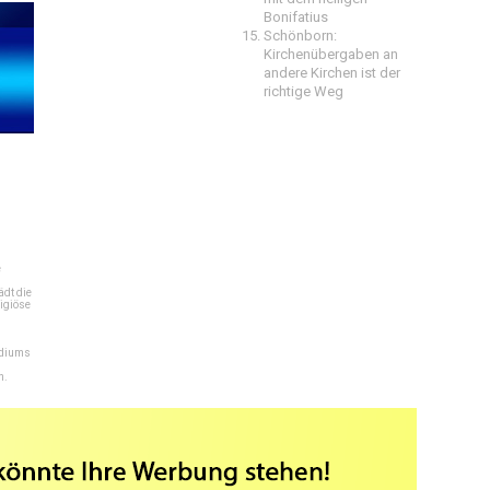
Bonifatius
Schönborn:
Kirchenübergaben an
andere Kirchen ist der
richtige Weg
e
dt die
igiöse
ediums
n.