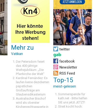
Mehr zu
Vatikan
Der Petersdom feiert
das 400-jährige
Weihejubiläum: „Die
Pfarrkirche der Welt“
Kardinal Fernández: Es
Top-15
laufen keine dezidierten
meist-gelesen
päpstlichen
Großaufträge am
Sommerspende für
Glaubensdikasterium
kath.net - Bitte helfen
Australischer Bischof
SIE uns jetzt JETZT!
wird als oberster
Streit kocht hoch:
Kirchenrechtsexperte in