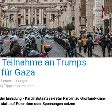
t Teilnahme an Trumps
 für Gaza
2 Lesermeinungen
n
|
Tippfehler melden
er Einladung - Kardinalstaatssekretär Parolin zu Grönland-Krise:
n statt auf Polemiken oder Spannungen setzen