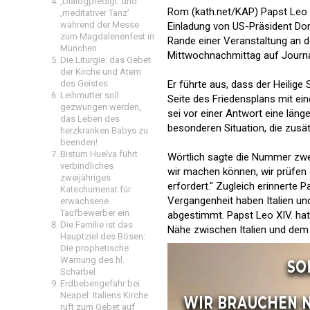
‚Dialogpredigt‘ und
Rom (kath.net/KAP) Papst Leo X
‚meditativer Tanz’
während der Messe
Einladung von US-Präsident Don
zum Magdalenenfest in
Rande einer Veranstaltung an d
München
Mittwochnachmittag auf Journa
Die Liturgie: das Gebet
der Kirche und Atem
des Geistes
Er führte aus, dass der Heilige
Leihmutter soll
Seite des Friedensplans mit ei
gezwungen werden,
sei vor einer Antwort eine länge
das Leben des
besonderen Situation, die zusä
herzkranken Babys zu
beenden!
Bistum Huelva führt
Wörtlich sagte die Nummer zwei
verbindliches
wir machen können, wir prüfen d
zweijähriges
erfordert." Zugleich erinnerte P
Katechumenat für
Vergangenheit haben Italien un
erwachsene
Taufbewerber ein
abgestimmt. Papst Leo XIV. hat
Die Familie ist das
Nähe zwischen Italien und dem
Hauptziel des Bösen:
Die prophetische
Warnung des hl.
Scharbel
Erdbebengefahr bei
Neapel: Italiens Kirche
ruft zum Gebet auf