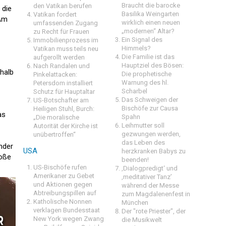
Braucht die barocke
den Vatikan berufen
 die
Basilika Weingarten
Vatikan fordert
 Am
wirklich einen neuen
umfassenden Zugang
„modernen“ Altar?
zu Recht für Frauen
Ein Signal des
Immobilienprozess im
Himmels?
Vatikan muss teils neu
Die Familie ist das
aufgerollt werden
Hauptziel des Bösen:
Nach Randalen und
halb
Die prophetische
Pinkelattacken:
Warnung des hl.
Petersdom installiert
Scharbel
Schutz für Hauptaltar
Das Schweigen der
US-Botschafter am
Bischöfe zur Causa
Heiligen Stuhl, Burch:
as
Spahn
„Die moralische
Leihmutter soll
Autorität der Kirche ist
gezwungen werden,
unübertroffen“
das Leben des
nder
USA
herzkranken Babys zu
roße
beenden!
US-Bischöfe rufen
‚Dialogpredigt‘ und
Amerikaner zu Gebet
‚meditativer Tanz’
und Aktionen gegen
während der Messe
Abtreibungspillen auf
zum Magdalenenfest in
Katholische Nonnen
München
verklagen Bundesstaat
Der "rote Priester", der
New York wegen Zwang
die Musikwelt