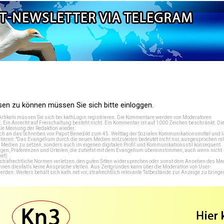
n zu können müssen Sie sich bitte einloggen.
Artikeln müssen Sie sich bei
kathLogin registrieren
. Die Kommentare werden von Moderatoren
t. Ein Anrecht auf Freischaltung besteht nicht. Ein Kommentar ist auf 1000 Zeichen beschränkt. Di
e Meinung der Redaktion wieder.
 an das Schreiben von Papst Benedikt zum 45. Welttag der Sozialen Kommunikationsmittel und lä
tieren: "Das Evangelium durch die neuen Medien mitzuteilen bedeutet nicht nur, ausgesprochen rel
en Medien zu setzen, sondern auch im eigenen digitalen Profil und Kommunikationsstil konsequent
en, Präferenzen und Urteilen, die zutiefst mit dem Evangelium übereinstimmen, auch wenn nicht
net
)
e strafrechtliche Normen verletzen, den guten Sitten widersprechen oder sonst dem Ansehen des M
önnen diesfalls keine Ansprüche stellen. Aus Zeitgründen kann über die Moderation von User-
en. Weiters behält sich kath.net vor, strafrechtlich relevante Tatbestände zur Anzeige zu bringe