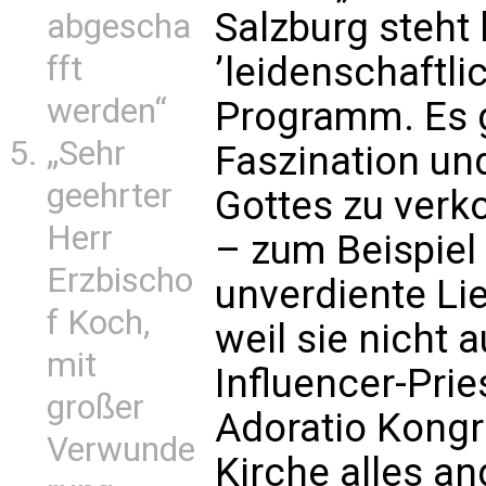
Salzburg steht 
abgescha
fft
’leidenschaftli
werden“
Programm. Es g
„Sehr
Faszination un
geehrter
Gottes zu verk
Herr
– zum Beispiel 
Erzbischo
unverdiente Lie
f Koch,
weil sie nicht 
mit
Influencer-Pri
großer
Adoratio Kongr
Verwunde
Kirche alles an