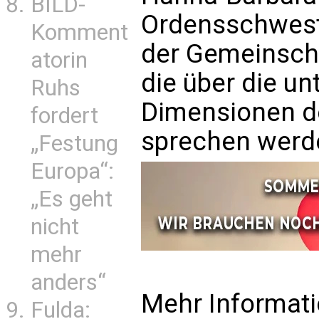
BILD-
Ordensschwest
Komment
der Gemeinscha
atorin
die über die un
Ruhs
Dimensionen de
fordert
sprechen werd
„Festung
Europa“:
„Es geht
nicht
mehr
anders“
Mehr Informat
Fulda: