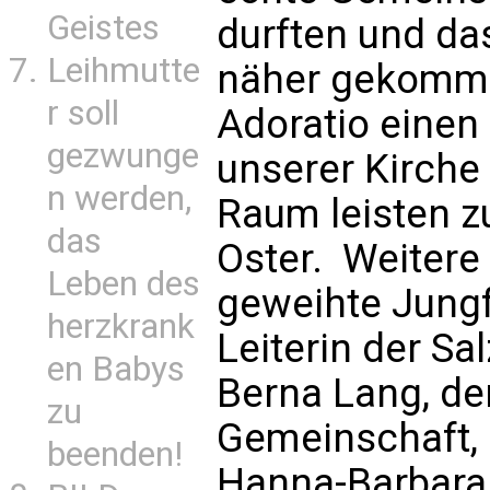
Geistes
durften und da
Leihmutte
näher gekommen
r soll
Adoratio einen
gezwunge
unserer Kirche
n werden,
Raum leisten z
das
Oster. Weitere
Leben des
geweihte Jungf
herzkrank
Leiterin der S
en Babys
Berna Lang, de
zu
Gemeinschaft,
beenden!
Hanna-Barbara 