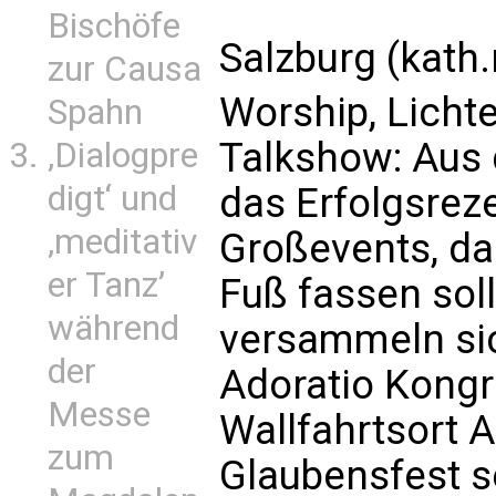
Bischöfe
Salzburg (kath.
zur Causa
Worship, Lichte
Spahn
Talkshow: Aus 
‚Dialogpre
digt‘ und
das Erfolgsrez
‚meditativ
Großevents, das
er Tanz’
Fuß fassen sol
während
versammeln sic
der
Adoratio Kongr
Messe
Wallfahrtsort A
zum
Glaubensfest s