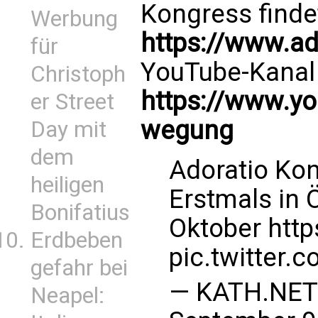
Kongress find
Werbung
https://www.ad
für
YouTube-Kanal
Christoph
https://www.y
er Street
wegung
Day mit
dem
Adoratio Kon
heiligen
Erstmals in Ö
Bonifatius
Oktober
http
Erdbeben
pic.twitter
gefahr bei
— KATH.NET 
Neapel: