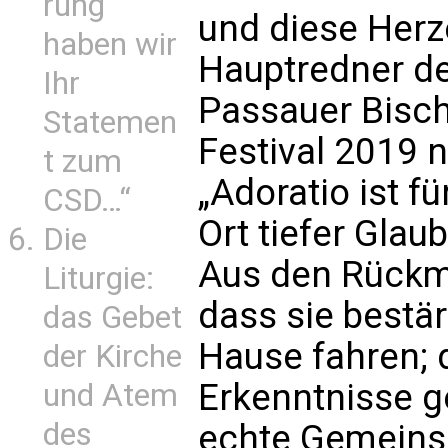
rung
und diese Her
haben wir
Hauptredner de
Ihr
Passauer Bisch
Statemen
Festival 2019 
t zum
„Adoratio ist f
CSD…“
Ort tiefer Gla
Die
Aus den Rückme
Liturgie:
dass sie bestär
das Gebet
Hause fahren; 
der Kirche
Erkenntnisse g
und Atem
des
echte Gemeinsc