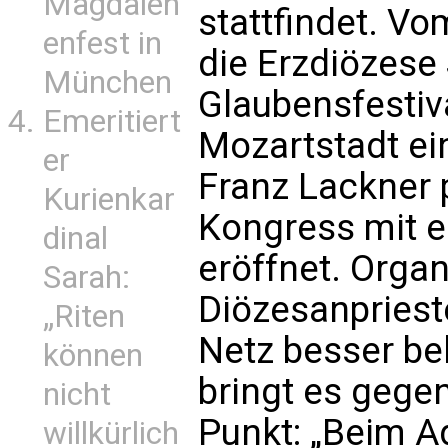
Magdalen
stattfindet. Vo
enfest in
die Erzdiözese
München
Glaubensfestiva
Emeritiert
Mozartstadt ein
er
Franz Lackner 
Kurienkar
Kongress mit e
dinal
eröffnet. Orga
Sarah:
Diözesanpriest
„Riten
Netz besser be
können
bringt es gege
nicht
Punkt: „Beim A
willkürlich