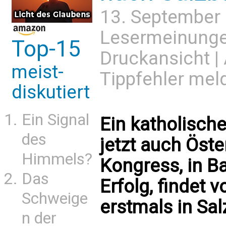
13. September
Lesermeinung
Top-15
Druckansicht
|
meist-
Tippfehler mel
diskutiert
Ein Signal
Ein katholisch
des
jetzt auch Öste
Himmels?
Kongress, in Ba
Das
Erfolg, findet 
Schweige
erstmals in Sal
n der