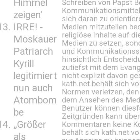
Himmel
Schreiben von Papst B
Kommunikationsmittel 
zeigen'
sich daran zu orientie
IRRE! -
Medien mitzuteilen be
religiöse Inhalte auf 
Moskauer
Medien zu setzen, sond
Patriarch
und Kommunikationsst
hinsichtlich Entscheid
Kyrill
zutiefst mit dem Eva
legitimiert
nicht explizit davon ge
kath.net behält sich v
nun auch
Normen verletzen, den
Atombom
dem Ansehen des Mediu
Benutzer können diesfa
be
Zeitgründen kann über
„Größer
Kommentaren keine Ko
behält sich kath.net vo
als