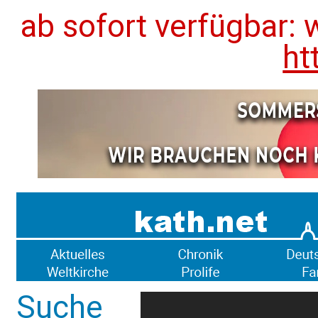
ab sofort verfügbar: 
ht
Suche