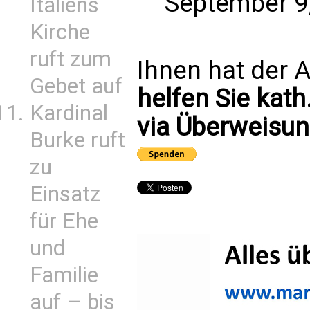
September 9
Italiens
Kirche
ruft zum
Ihnen hat der A
Gebet auf
helfen Sie kath
Kardinal
via Überweisun
Burke ruft
zu
Einsatz
für Ehe
und
Familie
auf – bis