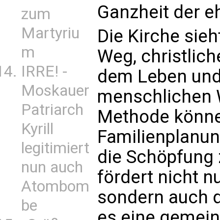
Ganzheit der e
zum
Martyriu
Die Kirche sie
m
Weg, christlic
IRRE! -
dem Leben und
Moskauer
menschlichen W
Patriarch
Methode könne
Kyrill
Familienplanun
legitimiert
die Schöpfung 
nun auch
fördert nicht n
Atombom
sondern auch d
be
es eine gemei