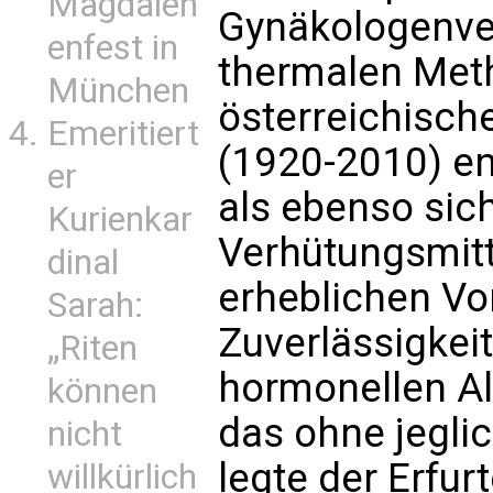
Magdalen
Gynäkologenver
enfest in
thermalen Met
München
österreichisch
Emeritiert
(1920-2010) en
er
als ebenso sic
Kurienkar
Verhütungsmitte
dinal
erheblichen Vor
Sarah:
Zuverlässigkeit
„Riten
hormonellen Al
können
das ohne jegli
nicht
legte der Erfur
willkürlich