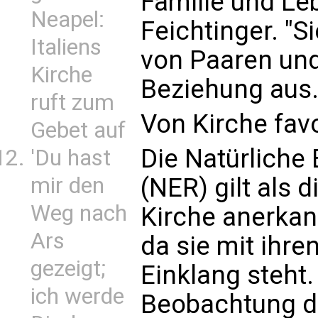
Familie und Le
Neapel:
Feichtinger. "S
Italiens
von Paaren und 
Kirche
Beziehung aus.
ruft zum
Von Kirche favo
Gebet auf
Die Natürliche
'Du hast
mir den
(NER) gilt als 
Weg nach
Kirche anerka
Ars
da sie mit ihre
gezeigt;
Einklang steht.
ich werde
Beobachtung de