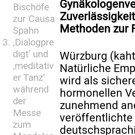
Gynäkologenve
Bischöfe
Zuverlässigkei
zur Causa
Methoden zur 
Spahn
‚Dialogpre
digt‘ und
Würzburg (kah
‚meditativ
Natürliche Emp
er Tanz’
wird als sicher
während
hormonellen V
der
zunehmend aner
Messe
veröffentlichte
zum
deutschsprach