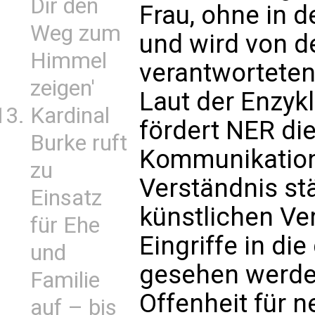
Dir den
Frau, ohne in d
Weg zum
und wird von d
Himmel
verantworteten
zeigen'
Laut der Enzyk
Kardinal
fördert NER die
Burke ruft
Kommunikation
zu
Verständnis st
Einsatz
künstlichen Ve
für Ehe
Eingriffe in di
und
gesehen werden
Familie
Offenheit für 
auf – bis