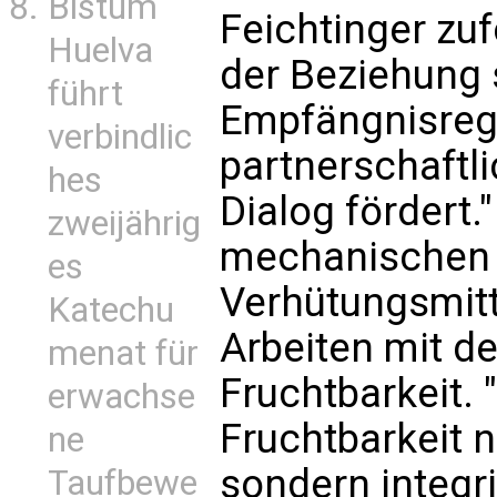
Bistum
Feichtinger zu
Huelva
der Beziehung s
führt
Empfängnisrege
verbindlic
partnerschaftl
hes
Dialog fördert.
zweijährig
mechanischen 
es
Verhütungsmitt
Katechu
Arbeiten mit de
menat für
Fruchtbarkeit. 
erwachse
Fruchtbarkeit n
ne
sondern integrie
Taufbewe