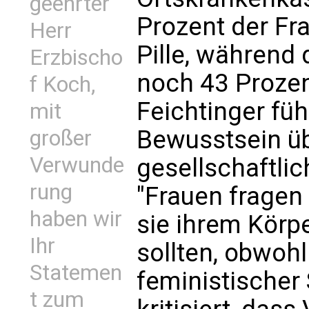
geehrter
Prozent der Fr
Herr
Pille, während 
Erzbischo
noch 43 Prozen
f Koch,
Feichtinger füh
mit
Bewusstsein ü
großer
Verwunde
gesellschaftli
rung
"Frauen frage
haben wir
sie ihrem Körp
Ihr
sollten, obwohl
Statemen
feministischer
t zum