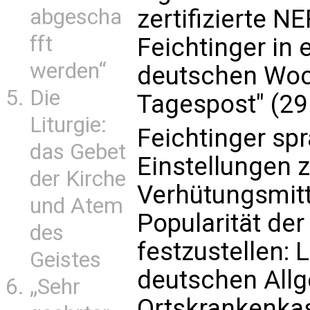
abgescha
zertifizierte N
fft
Feichtinger in 
werden“
deutschen Woc
Die
Tagespost" (29
Liturgie:
Feichtinger sp
das Gebet
Einstellungen 
der Kirche
Verhütungsmitt
und Atem
Popularität der 
des
festzustellen: 
Geistes
deutschen All
„Sehr
Ortskrankenkas