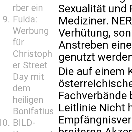
rber ein
Sexualität und 
Fulda:
Mediziner. NER
Werbung
Verhütung, son
für
Anstreben ein
Christoph
genutzt werden
er Street
Die auf einem 
Day mit
österreichisch
dem
Fachverbände b
heiligen
Leitlinie Nicht
Bonifatius
Empfängnisverh
BILD-
breiteren Akze