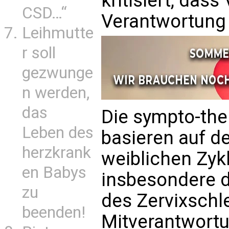
kritisiert, dass
CSD…“
Verantwortung 
Leihmutte
r soll
gezwunge
n werden,
das
Die sympto-th
Leben des
basieren auf d
herzkrank
weiblichen Zy
en Babys
insbesondere d
zu
des Zervixschl
beenden!
Mitverantwortu