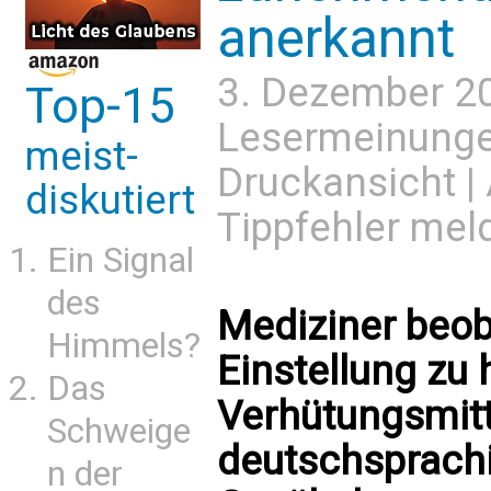
anerkannt
3. Dezember 2
Top-15
Lesermeinung
meist-
Druckansicht
|
diskutiert
Tippfehler mel
Ein Signal
des
Mediziner beo
Himmels?
Einstellung zu
Das
Verhütungsmitte
Schweige
deutschsprach
n der