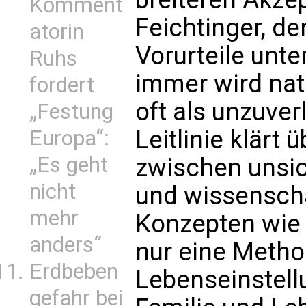
Komment
Feichtinger, de
atorin
Vorurteile unte
Ruhs
immer wird nat
fordert
oft als unzuver
„Festung
Leitlinie klärt
Europa“:
„Es geht
zwischen unsi
nicht
und wissenscha
mehr
Konzepten wie 
anders“
nur eine Metho
Erdbeben
Lebenseinstellu
gefahr bei