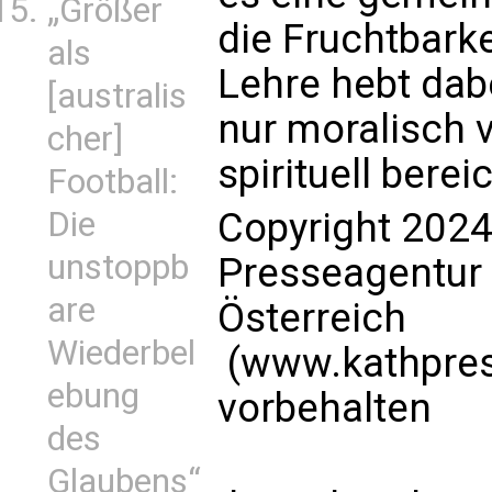
„Größer
die Fruchtbarke
als
Lehre hebt dab
[australis
nur moralisch 
cher]
spirituell berei
Football:
Die
Copyright 2024
unstoppb
Presseagentur
are
Österreich
Wiederbel
(www.kathpress
ebung
vorbehalten
des
Glaubens“