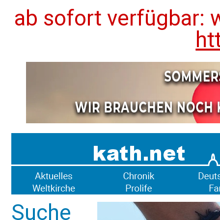
ab sofort verfügbar: 
ht
Suche